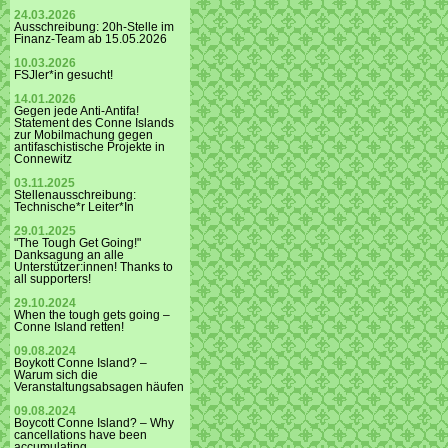
24.03.2026
Ausschreibung: 20h-Stelle im
Finanz-Team ab 15.05.2026
10.03.2026
FSJler*in gesucht!
14.01.2026
Gegen jede Anti-Antifa!
Statement des Conne Islands
zur Mobilmachung gegen
antifaschistische Projekte in
Connewitz
03.11.2025
Stellenausschreibung:
Technische*r Leiter*In
29.01.2025
"The Tough Get Going!"
Danksagung an alle
Unterstützer:innen! Thanks to
all supporters!
29.10.2024
When the tough gets going –
Conne Island retten!
09.08.2024
Boykott Conne Island? –
Warum sich die
Veranstaltungsabsagen häufen
09.08.2024
Boycott Conne Island? – Why
cancellations have been
accumulating