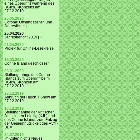
eines Übergriffs während des
HGich.T-Konzerts am
27.12.2019
25.05.2020
Corona: Öffnungszeiten und
Jahrestickets
25.04.2020
Jahresbericht 2019 |
»
01.04.2020
Projekt für Online-Lesekreise |
»
16.03.2020
Conne Island geschlossen
08.01.2020
Stellungnahme des Conne
Islands zum Übergriff beim
HGich.T-Konzert am
27.12.2019
28.12.2019
Abbruch der Hgich.T Show am
27.12.2019
10.12.2019
Stellungnahme der Kritischen
Jurist:innen Leipzig (KJL) und
des Conne Islands zum Entzug
der Gemeinnützigkeit des VVN-
BDA
24.07.2019
Im Osten nichts Neues.