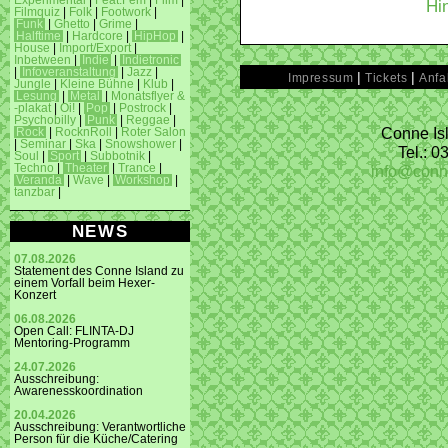
Experimental
|
Feat.Fem
|
Film
|
Hi
Filmquiz
|
Folk
|
Footwork
|
Funk
|
Ghetto
|
Grime
|
Halftime
|
Hardcore
|
HipHop
|
House
|
Import/Export
|
Inbetween
|
Indie
|
Indietronic
|
Infoveranstaltung
|
Jazz
|
|
|
Impressum
Tickets
Anfa
Jungle
|
Kleine Bühne
|
Klub
|
Lesung
|
Metal
|
Monatsflyer &
-plakat
|
Oi!
|
Pop
|
Postrock
|
Psychobilly
|
Punk
|
Reggae
|
Conne Isl
Rock
|
RocknRoll
|
Roter Salon
|
Seminar
|
Ska
|
Snowshower
|
Tel.: 
Soul
|
Sport
|
Subbotnik
|
info@conn
Techno
|
Theater
|
Trance
|
Veranda
|
Wave
|
Workshop
|
tanzbar
|
NEWS
07.08.2026
Statement des Conne Island zu
einem Vorfall beim Hexer-
Konzert
06.08.2026
Open Call: FLINTA-DJ
Mentoring-Programm
24.07.2026
Ausschreibung:
Awarenesskoordination
20.04.2026
Ausschreibung: Verantwortliche
Person für die Küche/Catering