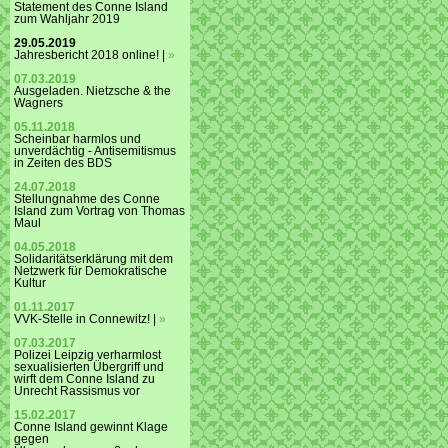
Statement des Conne Island
zum Wahljahr 2019
29.05.2019
Jahresbericht 2018 online! |
»
07.03.2019
Ausgeladen. Nietzsche & the
Wagners
05.11.2018
Scheinbar harmlos und
unverdächtig - Antisemitismus
in Zeiten des BDS
24.07.2018
Stellungnahme des Conne
Island zum Vortrag von Thomas
Maul
04.05.2018
Solidaritätserklärung mit dem
Netzwerk für Demokratische
Kultur
01.11.2017
VVK-Stelle in Connewitz! |
»
07.03.2017
Polizei Leipzig verharmlost
sexualisierten Übergriff und
wirft dem Conne Island zu
Unrecht Rassismus vor
15.02.2017
Conne Island gewinnt Klage
gegen