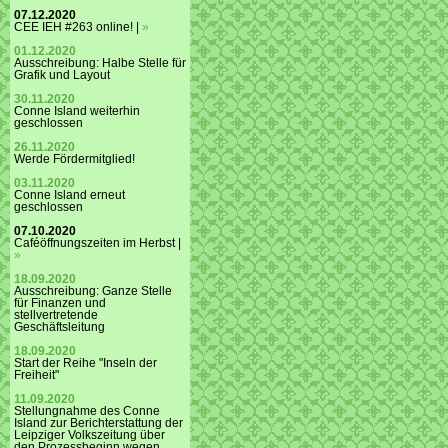
07.12.2020
CEE IEH #263 online! |
»
01.12.2020
Ausschreibung: Halbe Stelle für
Grafik und Layout
30.11.2020
Conne Island weiterhin
geschlossen
26.11.2020
Werde Fördermitglied!
03.11.2020
Conne Island erneut
geschlossen
07.10.2020
Caféöffnungszeiten im Herbst |
»
18.09.2020
Ausschreibung: Ganze Stelle
für Finanzen und
stellvertretende
Geschäftsleitung
18.09.2020
Start der Reihe "Inseln der
Freiheit"
11.09.2020
Stellungnahme des Conne
Island zur Berichterstattung der
Leipziger Volkszeitung über
den Prozessbeginn wegen