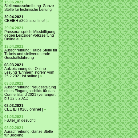
15.06.2021
Stellenausschreibung: Ganze
Stelle für technische Leitung
30.04.2021
CEEIEH #265 ist online! |
»
29.04.2021
Presserat spricht Missbilligung
gegen Leipziger Volkszeitung
Online aus
13.04.2021
Ausschreibung: Halbe Stelle für
Tickets und stellvertretende
Geschäftsführung
08.03.2021
Aufzeichnung der Online-
Lesung "Erinnern stören" vom
25.2.2021 ist online |
»
03.03.2021
Ausschreibung: Neugestaltung
eines Eingangsschilds für das
Conne Island 2021 (verlängert
bis 22.3.2021)
02.03.2021
CEE IEH #263 online! |
»
01.03.2021
FSJler_in gesucht!
08.02.2021
Ausschreibung: Ganze Stelle
für Booking