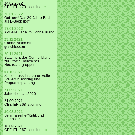
24.02.2022
CEE IEH 270 ist online |
»
26.01.2022
Out now! Das 20-Jahre-Buch
als E-Book (pdf)!
17.01.2022
Aktuelle Lage im Conne Island
23.11.2021
Conne Island erneut
geschlossen
20.11.2021
Statement des Conne Island
zur Praxis Hallescher
Hochschulgruppen
07.10.2021
Stellenausschreibung: Volle
Stelle für Booking und
Programmplanung
21.09.2021
Jahresbericht 2020
21.09.2021
CEE IEH 268 ist online |
»
30.08.2021
Seminarreihe "Kritik und
Eigensinn"
30.08.2021
CEE IEH 267 ist online! |
»