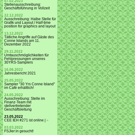
07.02.2023
Stellenausschreibung:
Geschäftsführung in Vollzeit
22.12.2022
Ausschreibung: Halbe Stelle für
Grafik und Layout / Half-time
position for graphics and layout
13.12.2022
Tätliche Angriffe auf Gäste des
Conne Islands am 11.
Dezember 2022
29.11.2022
Umtauschmöglichkeiten für
Fehlpressungen unseres
30YRS-Samplers
16.06.2022
Jahresbericht 2021
25.05.2022
Sampler "30 Yrs Conne Island"
im Café erhältlich!
24.05.2022
Ausschreibung: Stelle im
Finanz-Team mit
stellvertretender
Geschäftsleitung
23.05.2022
CEE IEH #271 ist online |
»
03.03.2022
FSJler:in gesucht!