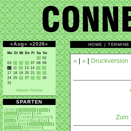
«
Aug
»
«
2026
»
HOME
|
TERMINE
Mo Di Mi Do Fr Sa So 
01
 02 

«
|
»
|
Druckversion
03 
04
05
06
10
 11 
12
 13 14 
15
16
17 18 19 20 21 
22
23
24 25 
26
 27 
28
29
 30 

31 
Aktuelle Termine
SPARTEN
25YRS
|
Alternative
|
Bass
|
Benefiz
|
Brunch
|
Café-
Zum T
Konzert
|
Country
|
Dancehall
|
Disco
|
Drum & Bass
|
Dub
|
Dubstep
|
Edit
|
Electric island
|
Electronic
|
Eurodance
|