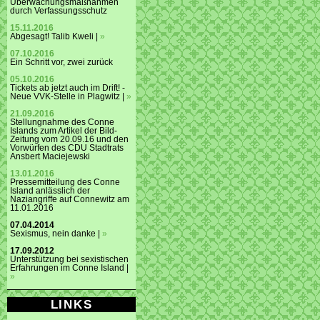
Überwachungsmaßnahmen
durch Verfassungsschutz
15.11.2016
Abgesagt! Talib Kweli |
»
07.10.2016
Ein Schritt vor, zwei zurück
05.10.2016
Tickets ab jetzt auch im Drift! -
Neue VVK-Stelle in Plagwitz |
»
21.09.2016
Stellungnahme des Conne
Islands zum Artikel der Bild-
Zeitung vom 20.09.16 und den
Vorwürfen des CDU Stadtrats
Ansbert Maciejewski
13.01.2016
Pressemitteilung des Conne
Island anlässlich der
Naziangriffe auf Connewitz am
11.01.2016
07.04.2014
Sexismus, nein danke |
»
17.09.2012
Unterstützung bei sexistischen
Erfahrungen im Conne Island |
»
LINKS