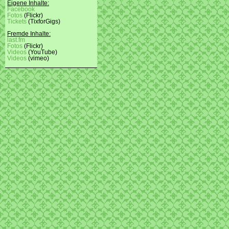
Eigene Inhalte:
Facebook
Fotos
(Flickr)
Tickets
(TixforGigs)
Fremde Inhalte:
last.fm
Fotos
(Flickr)
Videos
(YouTube)
Videos
(vimeo)