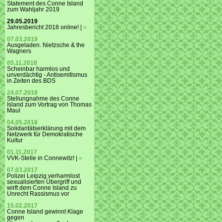
Statement des Conne Island
zum Wahljahr 2019
29.05.2019
Jahresbericht 2018 online! |
»
07.03.2019
Ausgeladen. Nietzsche & the
Wagners
05.11.2018
Scheinbar harmlos und
unverdächtig - Antisemitismus
in Zeiten des BDS
24.07.2018
Stellungnahme des Conne
Island zum Vortrag von Thomas
Maul
04.05.2018
Solidaritätserklärung mit dem
Netzwerk für Demokratische
Kultur
01.11.2017
VVK-Stelle in Connewitz! |
»
07.03.2017
Polizei Leipzig verharmlost
sexualisierten Übergriff und
wirft dem Conne Island zu
Unrecht Rassismus vor
15.02.2017
Conne Island gewinnt Klage
gegen