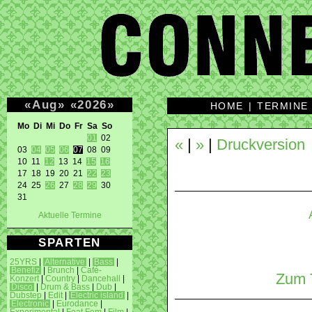
«
Aug
»
«
2026
»
HOME
|
TERMINE
Mo Di Mi Do Fr Sa So 
01
 02 

«
|
»
|
Druckversion
03 
04
05
06
07
 08 09 

10 11 
12
 13 14 
15
16
17 18 19 20 21 
22
23
24 25 
26
 27 
28
29
 30 

31 
Aktuelle Termine
SPARTEN
25YRS
|
Alternative
|
Bass
|
Benefiz
|
Brunch
|
Café-
Zum T
Konzert
|
Country
|
Dancehall
|
Disco
|
Drum & Bass
|
Dub
|
Dubstep
|
Edit
|
Electric island
|
Electronic
|
Eurodance
|