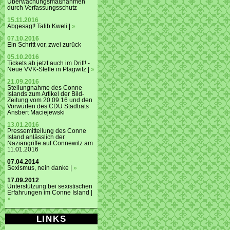
Überwachungsmaßnahmen
durch Verfassungsschutz
15.11.2016
Abgesagt! Talib Kweli |
»
07.10.2016
Ein Schritt vor, zwei zurück
05.10.2016
Tickets ab jetzt auch im Drift! -
Neue VVK-Stelle in Plagwitz |
»
21.09.2016
Stellungnahme des Conne
Islands zum Artikel der Bild-
Zeitung vom 20.09.16 und den
Vorwürfen des CDU Stadtrats
Ansbert Maciejewski
13.01.2016
Pressemitteilung des Conne
Island anlässlich der
Naziangriffe auf Connewitz am
11.01.2016
07.04.2014
Sexismus, nein danke |
»
17.09.2012
Unterstützung bei sexistischen
Erfahrungen im Conne Island |
»
LINKS