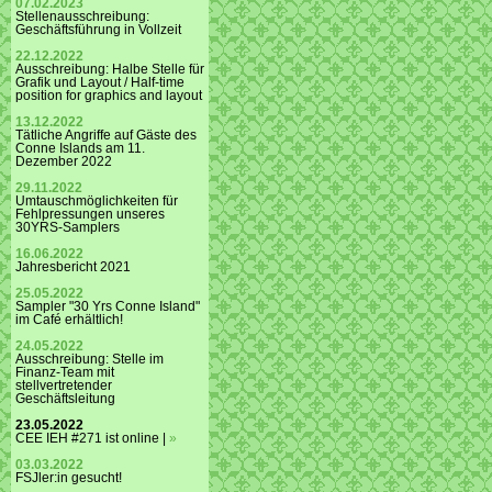
07.02.2023
Stellenausschreibung:
Geschäftsführung in Vollzeit
22.12.2022
Ausschreibung: Halbe Stelle für
Grafik und Layout / Half-time
position for graphics and layout
13.12.2022
Tätliche Angriffe auf Gäste des
Conne Islands am 11.
Dezember 2022
29.11.2022
Umtauschmöglichkeiten für
Fehlpressungen unseres
30YRS-Samplers
16.06.2022
Jahresbericht 2021
25.05.2022
Sampler "30 Yrs Conne Island"
im Café erhältlich!
24.05.2022
Ausschreibung: Stelle im
Finanz-Team mit
stellvertretender
Geschäftsleitung
23.05.2022
CEE IEH #271 ist online |
»
03.03.2022
FSJler:in gesucht!