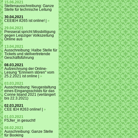
15.06.2021
Stellenausschreibung: Ganze
Stelle für technische Leitung
30.04.2021
CEEIEH #265 ist online! |
»
29.04.2021
Presserat spricht Missbilligung
gegen Leipziger Volkszeitung
Online aus
13.04.2021
Ausschreibung: Halbe Stelle für
Tickets und stellvertretende
Geschäftsführung
08.03.2021
Aufzeichnung der Online-
Lesung "Erinnern stören" vom
25.2.2021 ist online |
»
03.03.2021
Ausschreibung: Neugestaltung
eines Eingangsschilds für das
Conne Island 2021 (verlängert
bis 22.3.2021)
02.03.2021
CEE IEH #263 online! |
»
01.03.2021
FSJler_in gesucht!
08.02.2021
Ausschreibung: Ganze Stelle
für Booking