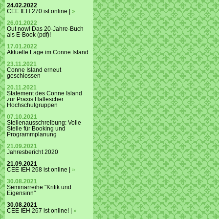
24.02.2022
CEE IEH 270 ist online |
»
26.01.2022
Out now! Das 20-Jahre-Buch
als E-Book (pdf)!
17.01.2022
Aktuelle Lage im Conne Island
23.11.2021
Conne Island erneut
geschlossen
20.11.2021
Statement des Conne Island
zur Praxis Hallescher
Hochschulgruppen
07.10.2021
Stellenausschreibung: Volle
Stelle für Booking und
Programmplanung
21.09.2021
Jahresbericht 2020
21.09.2021
CEE IEH 268 ist online |
»
30.08.2021
Seminarreihe "Kritik und
Eigensinn"
30.08.2021
CEE IEH 267 ist online! |
»