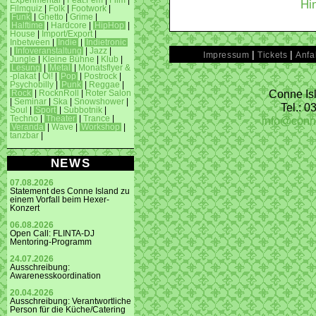
Experimental
|
Feat.Fem
|
Film
|
Hi
Filmquiz
|
Folk
|
Footwork
|
Funk
|
Ghetto
|
Grime
|
Halftime
|
Hardcore
|
HipHop
|
House
|
Import/Export
|
Inbetween
|
Indie
|
Indietronic
|
Infoveranstaltung
|
Jazz
|
|
|
Impressum
Tickets
Anfa
Jungle
|
Kleine Bühne
|
Klub
|
Lesung
|
Metal
|
Monatsflyer &
-plakat
|
Oi!
|
Pop
|
Postrock
|
Psychobilly
|
Punk
|
Reggae
|
Conne Isl
Rock
|
RocknRoll
|
Roter Salon
|
Seminar
|
Ska
|
Snowshower
|
Tel.: 
Soul
|
Sport
|
Subbotnik
|
info@conn
Techno
|
Theater
|
Trance
|
Veranda
|
Wave
|
Workshop
|
tanzbar
|
NEWS
07.08.2026
Statement des Conne Island zu
einem Vorfall beim Hexer-
Konzert
06.08.2026
Open Call: FLINTA-DJ
Mentoring-Programm
24.07.2026
Ausschreibung:
Awarenesskoordination
20.04.2026
Ausschreibung: Verantwortliche
Person für die Küche/Catering