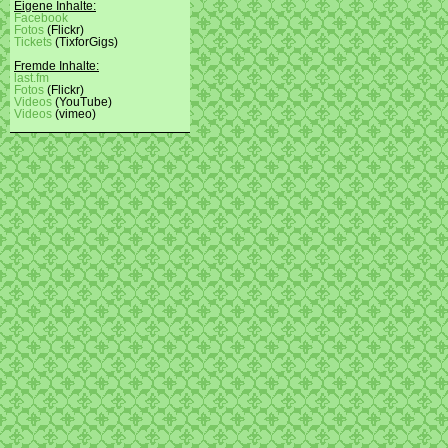
Eigene Inhalte:
Facebook
Fotos
(Flickr)
Tickets
(TixforGigs)
Fremde Inhalte:
last.fm
Fotos
(Flickr)
Videos
(YouTube)
Videos
(vimeo)