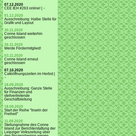
07.12.2020
CEE IEH #263 online! |
»
01.12.2020
Ausschreibung: Halbe Stelle für
Grafik und Layout
30.11.2020
Conne Island weiterhin
geschlossen
26.11.2020
Werde Fördermitglied!
03.11.2020
Conne Island erneut
geschlossen
07.10.2020
Caféöffnungszeiten im Herbst |
»
18.09.2020
Ausschreibung: Ganze Stelle
für Finanzen und
stellvertretende
Geschäftsleitung
18.09.2020
Start der Reihe "Inseln der
Freiheit"
11.09.2020
Stellungnahme des Conne
Island zur Berichterstattung der
Leipziger Volkszeitung über
den Prozessbeginn wegen