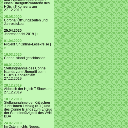
eines Übergriffs während des
HGich.T-Konzerts am
27.12.2019
25.05.2020
Corona: Öffnungszeiten und
Jahrestickets
25.04.2020
Jahresbericht 2019 |
»
01.04.2020
Projekt für Online-Lesekreise |
»
16.03.2020
Conne Island geschlossen
08.01.2020
Stellungnahme des Conne
Islands zum Übergriff beim
HGich.T-Konzert am
27.12.2019
28.12.2019
Abbruch der Hgich.T Show am
27.12.2019
10.12.2019
Stellungnahme der Kritischen
Jurist:innen Leipzig (KJL) und
des Conne Islands zum Entzug
der Gemeinnützigkeit des VVN-
BDA
24.07.2019
Im Osten nichts Neues.