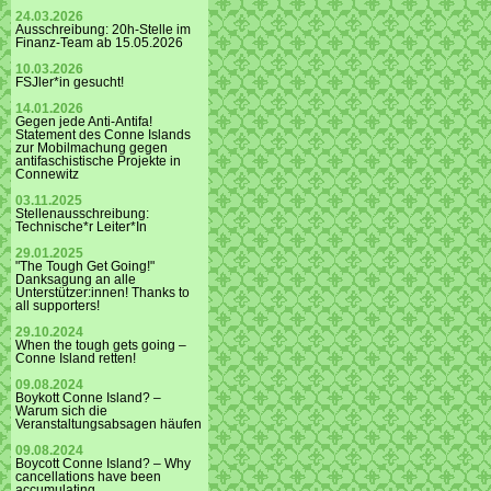
24.03.2026
Ausschreibung: 20h-Stelle im
Finanz-Team ab 15.05.2026
10.03.2026
FSJler*in gesucht!
14.01.2026
Gegen jede Anti-Antifa!
Statement des Conne Islands
zur Mobilmachung gegen
antifaschistische Projekte in
Connewitz
03.11.2025
Stellenausschreibung:
Technische*r Leiter*In
29.01.2025
"The Tough Get Going!"
Danksagung an alle
Unterstützer:innen! Thanks to
all supporters!
29.10.2024
When the tough gets going –
Conne Island retten!
09.08.2024
Boykott Conne Island? –
Warum sich die
Veranstaltungsabsagen häufen
09.08.2024
Boycott Conne Island? – Why
cancellations have been
accumulating