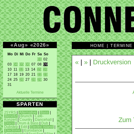
«
Aug
»
«
2026
»
HOME
|
TERMINE
Mo Di Mi Do Fr Sa So 
01
 02 

«
|
»
|
Druckversion
03 
04
05
06
 07 08 
09
10 11 
12
 13 14 
15
16
17 18 19 20 21 
22
23
24 25 
26
 27 
28
29
 30 

31 
Aktuelle Termine
SPARTEN
25YRS
|
Alternative
|
Bass
|
Benefiz
|
Brunch
|
Café-
Zum T
Konzert
|
Country
|
Dancehall
|
Disco
|
Drum & Bass
|
Dub
|
Dubstep
|
Edit
|
Electric island
|
Electronic
|
Eurodance
|