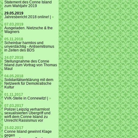
Statement des Conne Island
zum Wahljahr 2019
29.05.2019
Jahresbericht 2018 online! |
»
07.03.2019
Ausgeladen. Nietzsche & the
Wagners
05.11.2018
Scheinbar harmlos und
unverdächtig - Antisemitismus
in Zeiten des BDS
24.07.2018
Stellungnahme des Conne
Island zum Vortrag von Thomas
Maul
04.05.2018
Solidaritätserklärung mit dem
Netzwerk für Demokratische
Kultur
01.11.2017
VVK-Stelle in Connewitz! |
»
07.03.2017
Polizei Leipzig verharmlost
sexualisierten Übergriff und
wirft dem Conne Island zu
Unrecht Rassismus vor
15.02.2017
Conne Island gewinnt Klage
gegen