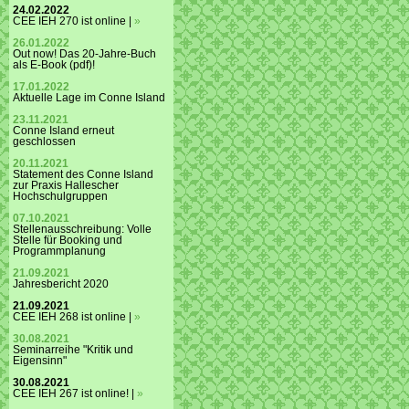
24.02.2022
CEE IEH 270 ist online |
»
26.01.2022
Out now! Das 20-Jahre-Buch
als E-Book (pdf)!
17.01.2022
Aktuelle Lage im Conne Island
23.11.2021
Conne Island erneut
geschlossen
20.11.2021
Statement des Conne Island
zur Praxis Hallescher
Hochschulgruppen
07.10.2021
Stellenausschreibung: Volle
Stelle für Booking und
Programmplanung
21.09.2021
Jahresbericht 2020
21.09.2021
CEE IEH 268 ist online |
»
30.08.2021
Seminarreihe "Kritik und
Eigensinn"
30.08.2021
CEE IEH 267 ist online! |
»