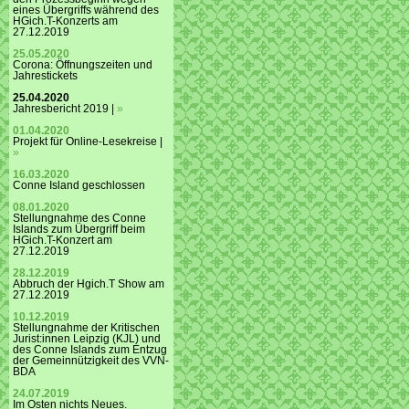
eines Übergriffs während des
HGich.T-Konzerts am
27.12.2019
25.05.2020
Corona: Öffnungszeiten und
Jahrestickets
25.04.2020
Jahresbericht 2019 |
»
01.04.2020
Projekt für Online-Lesekreise |
»
16.03.2020
Conne Island geschlossen
08.01.2020
Stellungnahme des Conne
Islands zum Übergriff beim
HGich.T-Konzert am
27.12.2019
28.12.2019
Abbruch der Hgich.T Show am
27.12.2019
10.12.2019
Stellungnahme der Kritischen
Jurist:innen Leipzig (KJL) und
des Conne Islands zum Entzug
der Gemeinnützigkeit des VVN-
BDA
24.07.2019
Im Osten nichts Neues.