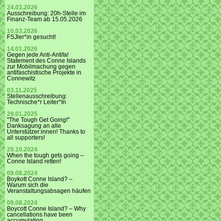
24.03.2026
Ausschreibung: 20h-Stelle im
Finanz-Team ab 15.05.2026
10.03.2026
FSJler*in gesucht!
14.01.2026
Gegen jede Anti-Antifa!
Statement des Conne Islands
zur Mobilmachung gegen
antifaschistische Projekte in
Connewitz
03.11.2025
Stellenausschreibung:
Technische*r Leiter*In
29.01.2025
"The Tough Get Going!"
Danksagung an alle
Unterstützer:innen! Thanks to
all supporters!
29.10.2024
When the tough gets going –
Conne Island retten!
09.08.2024
Boykott Conne Island? –
Warum sich die
Veranstaltungsabsagen häufen
09.08.2024
Boycott Conne Island? – Why
cancellations have been
accumulating