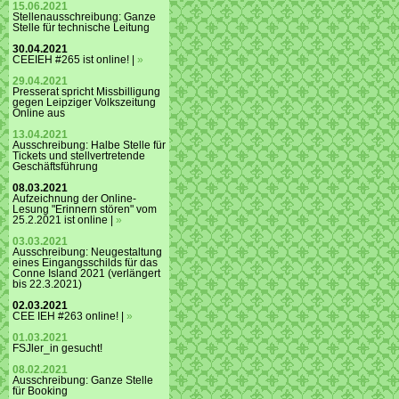
15.06.2021
Stellenausschreibung: Ganze
Stelle für technische Leitung
30.04.2021
CEEIEH #265 ist online! |
»
29.04.2021
Presserat spricht Missbilligung
gegen Leipziger Volkszeitung
Online aus
13.04.2021
Ausschreibung: Halbe Stelle für
Tickets und stellvertretende
Geschäftsführung
08.03.2021
Aufzeichnung der Online-
Lesung "Erinnern stören" vom
25.2.2021 ist online |
»
03.03.2021
Ausschreibung: Neugestaltung
eines Eingangsschilds für das
Conne Island 2021 (verlängert
bis 22.3.2021)
02.03.2021
CEE IEH #263 online! |
»
01.03.2021
FSJler_in gesucht!
08.02.2021
Ausschreibung: Ganze Stelle
für Booking