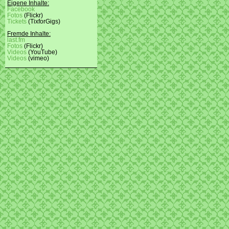
Eigene Inhalte:
Facebook
Fotos
(Flickr)
Tickets
(TixforGigs)
Fremde Inhalte:
last.fm
Fotos
(Flickr)
Videos
(YouTube)
Videos
(vimeo)