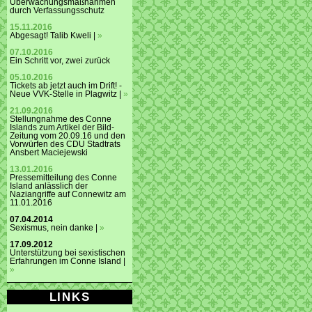
Überwachungsmaßnahmen
durch Verfassungsschutz
15.11.2016
Abgesagt! Talib Kweli |
»
07.10.2016
Ein Schritt vor, zwei zurück
05.10.2016
Tickets ab jetzt auch im Drift! -
Neue VVK-Stelle in Plagwitz |
»
21.09.2016
Stellungnahme des Conne
Islands zum Artikel der Bild-
Zeitung vom 20.09.16 und den
Vorwürfen des CDU Stadtrats
Ansbert Maciejewski
13.01.2016
Pressemitteilung des Conne
Island anlässlich der
Naziangriffe auf Connewitz am
11.01.2016
07.04.2014
Sexismus, nein danke |
»
17.09.2012
Unterstützung bei sexistischen
Erfahrungen im Conne Island |
»
LINKS