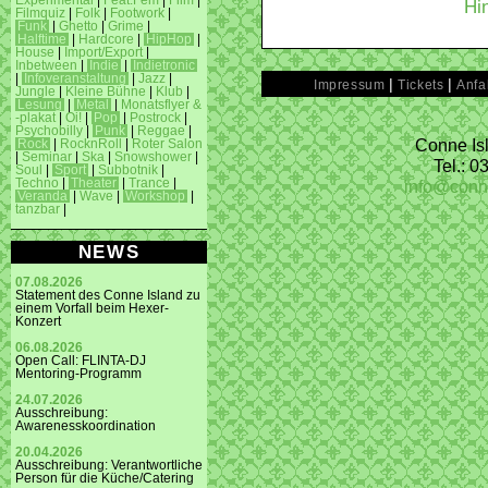
Experimental
|
Feat.Fem
|
Film
|
Hi
Filmquiz
|
Folk
|
Footwork
|
Funk
|
Ghetto
|
Grime
|
Halftime
|
Hardcore
|
HipHop
|
House
|
Import/Export
|
Inbetween
|
Indie
|
Indietronic
|
Infoveranstaltung
|
Jazz
|
|
|
Impressum
Tickets
Anfa
Jungle
|
Kleine Bühne
|
Klub
|
Lesung
|
Metal
|
Monatsflyer &
-plakat
|
Oi!
|
Pop
|
Postrock
|
Psychobilly
|
Punk
|
Reggae
|
Conne Isl
Rock
|
RocknRoll
|
Roter Salon
|
Seminar
|
Ska
|
Snowshower
|
Tel.: 
Soul
|
Sport
|
Subbotnik
|
info@conn
Techno
|
Theater
|
Trance
|
Veranda
|
Wave
|
Workshop
|
tanzbar
|
NEWS
07.08.2026
Statement des Conne Island zu
einem Vorfall beim Hexer-
Konzert
06.08.2026
Open Call: FLINTA-DJ
Mentoring-Programm
24.07.2026
Ausschreibung:
Awarenesskoordination
20.04.2026
Ausschreibung: Verantwortliche
Person für die Küche/Catering