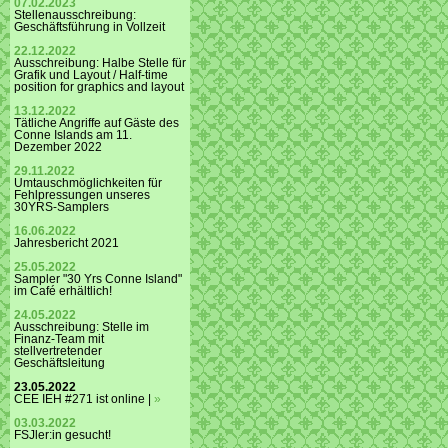
07.02.2023
Stellenausschreibung:
Geschäftsführung in Vollzeit
22.12.2022
Ausschreibung: Halbe Stelle für
Grafik und Layout / Half-time
position for graphics and layout
13.12.2022
Tätliche Angriffe auf Gäste des
Conne Islands am 11.
Dezember 2022
29.11.2022
Umtauschmöglichkeiten für
Fehlpressungen unseres
30YRS-Samplers
16.06.2022
Jahresbericht 2021
25.05.2022
Sampler "30 Yrs Conne Island"
im Café erhältlich!
24.05.2022
Ausschreibung: Stelle im
Finanz-Team mit
stellvertretender
Geschäftsleitung
23.05.2022
CEE IEH #271 ist online |
»
03.03.2022
FSJler:in gesucht!