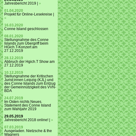
Jahresbericht 2019 |
»
01.04.2020
Projekt für Online-Lesekreise |
»
16.03.2020
Conne Island geschlossen
08.01.2020
Stellungnahme des Conne
Islands zum Übergriff beim
HGich.T-Konzert am
27.12.2019
28.12.2019
Abbruch der Hgich.T Show am
27.12.2019
10.12.2019
Stellungnahme der Kritischen
Jurist:innen Leipzig (KJL) und
des Conne Islands zum Entzug
der Gemeinnützigkeit des VVN-
BDA
24.07.2019
Im Osten nichts Neues.
Statement des Conne Island
zum Wahljahr 2019
29.05.2019
Jahresbericht 2018 online! |
»
07.03.2019
Ausgeladen. Nietzsche & the
Wagners