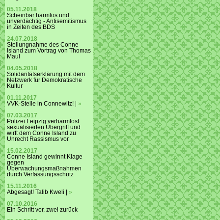
05.11.2018
Scheinbar harmlos und
unverdächtig - Antisemitismus
in Zeiten des BDS
24.07.2018
Stellungnahme des Conne
Island zum Vortrag von Thomas
Maul
04.05.2018
Solidaritätserklärung mit dem
Netzwerk für Demokratische
Kultur
01.11.2017
VVK-Stelle in Connewitz! |
»
07.03.2017
Polizei Leipzig verharmlost
sexualisierten Übergriff und
wirft dem Conne Island zu
Unrecht Rassismus vor
15.02.2017
Conne Island gewinnt Klage
gegen
Überwachungsmaßnahmen
durch Verfassungsschutz
15.11.2016
Abgesagt! Talib Kweli |
»
07.10.2016
Ein Schritt vor, zwei zurück