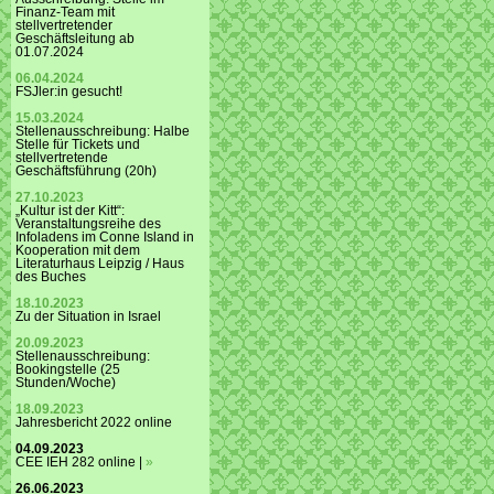
Finanz-Team mit
stellvertretender
Geschäftsleitung ab
01.07.2024
06.04.2024
FSJler:in gesucht!
15.03.2024
Stellenausschreibung: Halbe
Stelle für Tickets und
stellvertretende
Geschäftsführung (20h)
27.10.2023
„Kultur ist der Kitt“:
Veranstaltungsreihe des
Infoladens im Conne Island in
Kooperation mit dem
Literaturhaus Leipzig / Haus
des Buches
18.10.2023
Zu der Situation in Israel
20.09.2023
Stellenausschreibung:
Bookingstelle (25
Stunden/Woche)
18.09.2023
Jahresbericht 2022 online
04.09.2023
CEE IEH 282 online |
»
26.06.2023