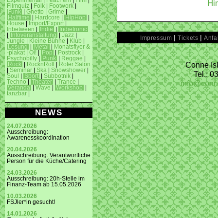
Experimental
|
Feat.Fem
|
Film
|
Hi
Filmquiz
|
Folk
|
Footwork
|
Funk
|
Ghetto
|
Grime
|
Halftime
|
Hardcore
|
HipHop
|
House
|
Import/Export
|
Inbetween
|
Indie
|
Indietronic
|
Infoveranstaltung
|
Jazz
|
|
|
Impressum
Tickets
Anfa
Jungle
|
Kleine Bühne
|
Klub
|
Lesung
|
Metal
|
Monatsflyer &
-plakat
|
Oi!
|
Pop
|
Postrock
|
Psychobilly
|
Punk
|
Reggae
|
Conne Isl
Rock
|
RocknRoll
|
Roter Salon
|
Seminar
|
Ska
|
Snowshower
|
Tel.: 
Soul
|
Sport
|
Subbotnik
|
info@conn
Techno
|
Theater
|
Trance
|
Veranda
|
Wave
|
Workshop
|
tanzbar
|
NEWS
24.07.2026
Ausschreibung:
Awarenesskoordination
20.04.2026
Ausschreibung: Verantwortliche
Person für die Küche/Catering
24.03.2026
Ausschreibung: 20h-Stelle im
Finanz-Team ab 15.05.2026
10.03.2026
FSJler*in gesucht!
14.01.2026