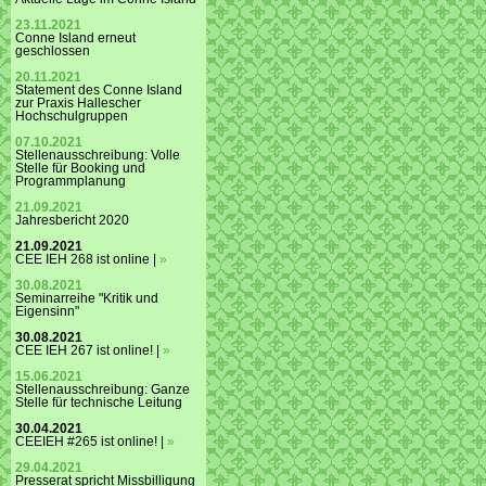
23.11.2021
Conne Island erneut
geschlossen
20.11.2021
Statement des Conne Island
zur Praxis Hallescher
Hochschulgruppen
07.10.2021
Stellenausschreibung: Volle
Stelle für Booking und
Programmplanung
21.09.2021
Jahresbericht 2020
21.09.2021
CEE IEH 268 ist online |
»
30.08.2021
Seminarreihe "Kritik und
Eigensinn"
30.08.2021
CEE IEH 267 ist online! |
»
15.06.2021
Stellenausschreibung: Ganze
Stelle für technische Leitung
30.04.2021
CEEIEH #265 ist online! |
»
29.04.2021
Presserat spricht Missbilligung