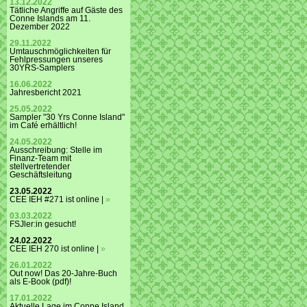
13.12.2022
Tätliche Angriffe auf Gäste des
Conne Islands am 11.
Dezember 2022
29.11.2022
Umtauschmöglichkeiten für
Fehlpressungen unseres
30YRS-Samplers
16.06.2022
Jahresbericht 2021
25.05.2022
Sampler "30 Yrs Conne Island"
im Café erhältlich!
24.05.2022
Ausschreibung: Stelle im
Finanz-Team mit
stellvertretender
Geschäftsleitung
23.05.2022
CEE IEH #271 ist online |
»
03.03.2022
FSJler:in gesucht!
24.02.2022
CEE IEH 270 ist online |
»
26.01.2022
Out now! Das 20-Jahre-Buch
als E-Book (pdf)!
17.01.2022
Aktuelle Lage im Conne Island