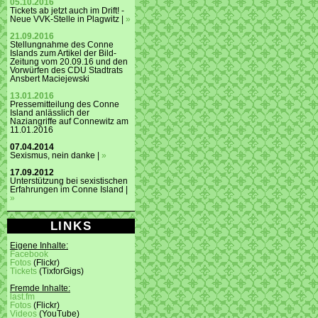
05.10.2016
Tickets ab jetzt auch im Drift! -
Neue VVK-Stelle in Plagwitz |
»
21.09.2016
Stellungnahme des Conne
Islands zum Artikel der Bild-
Zeitung vom 20.09.16 und den
Vorwürfen des CDU Stadtrats
Ansbert Maciejewski
13.01.2016
Pressemitteilung des Conne
Island anlässlich der
Naziangriffe auf Connewitz am
11.01.2016
07.04.2014
Sexismus, nein danke |
»
17.09.2012
Unterstützung bei sexistischen
Erfahrungen im Conne Island |
»
LINKS
Eigene Inhalte:
Facebook
Fotos
(Flickr)
Tickets
(TixforGigs)
Fremde Inhalte:
last.fm
Fotos
(Flickr)
Videos
(YouTube)