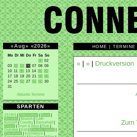
«
Aug
»
«
2026
»
HOME
|
TERMINE
Mo Di Mi Do Fr Sa So 
01
 02 

«
|
»
|
Druckversion
03 
04
05
06
 07 08 09 

10 11 
12
 13 14 
15
16
17 18 19 20 21 
22
23
24 25 
26
 27 
28
29
 30 

31 
Aktuelle Termine
SPARTEN
25YRS
|
Alternative
|
Bass
|
Benefiz
|
Brunch
|
Café-
Zum T
Konzert
|
Country
|
Dancehall
|
Disco
|
Drum & Bass
|
Dub
|
Dubstep
|
Edit
|
Electric island
|
Electronic
|
Eurodance
|