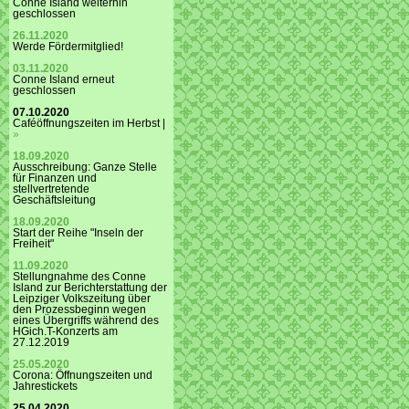
Conne Island weiterhin
geschlossen
26.11.2020
Werde Fördermitglied!
03.11.2020
Conne Island erneut
geschlossen
07.10.2020
Caféöffnungszeiten im Herbst |
»
18.09.2020
Ausschreibung: Ganze Stelle
für Finanzen und
stellvertretende
Geschäftsleitung
18.09.2020
Start der Reihe "Inseln der
Freiheit"
11.09.2020
Stellungnahme des Conne
Island zur Berichterstattung der
Leipziger Volkszeitung über
den Prozessbeginn wegen
eines Übergriffs während des
HGich.T-Konzerts am
27.12.2019
25.05.2020
Corona: Öffnungszeiten und
Jahrestickets
25.04.2020