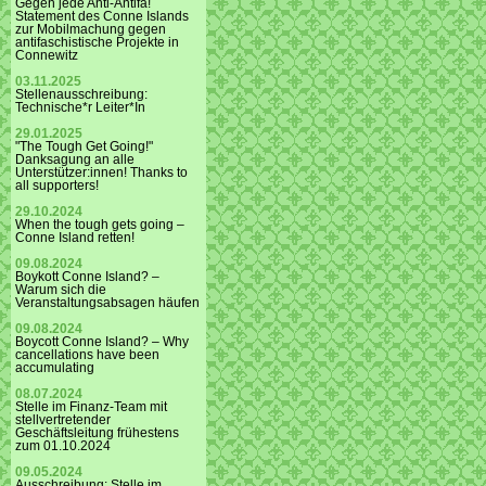
Gegen jede Anti-Antifa!
Statement des Conne Islands
zur Mobilmachung gegen
antifaschistische Projekte in
Connewitz
03.11.2025
Stellenausschreibung:
Technische*r Leiter*In
29.01.2025
"The Tough Get Going!"
Danksagung an alle
Unterstützer:innen! Thanks to
all supporters!
29.10.2024
When the tough gets going –
Conne Island retten!
09.08.2024
Boykott Conne Island? –
Warum sich die
Veranstaltungsabsagen häufen
09.08.2024
Boycott Conne Island? – Why
cancellations have been
accumulating
08.07.2024
Stelle im Finanz-Team mit
stellvertretender
Geschäftsleitung frühestens
zum 01.10.2024
09.05.2024
Ausschreibung: Stelle im