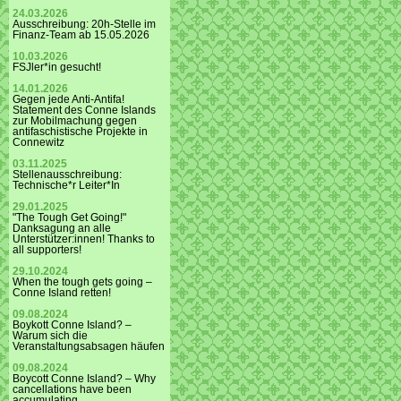
24.03.2026
Ausschreibung: 20h-Stelle im
Finanz-Team ab 15.05.2026
10.03.2026
FSJler*in gesucht!
14.01.2026
Gegen jede Anti-Antifa!
Statement des Conne Islands
zur Mobilmachung gegen
antifaschistische Projekte in
Connewitz
03.11.2025
Stellenausschreibung:
Technische*r Leiter*In
29.01.2025
"The Tough Get Going!"
Danksagung an alle
Unterstützer:innen! Thanks to
all supporters!
29.10.2024
When the tough gets going –
Conne Island retten!
09.08.2024
Boykott Conne Island? –
Warum sich die
Veranstaltungsabsagen häufen
09.08.2024
Boycott Conne Island? – Why
cancellations have been
accumulating