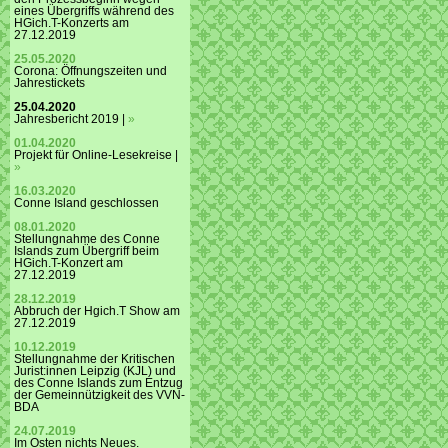
eines Übergriffs während des
HGich.T-Konzerts am
27.12.2019
25.05.2020
Corona: Öffnungszeiten und
Jahrestickets
25.04.2020
Jahresbericht 2019 |
»
01.04.2020
Projekt für Online-Lesekreise |
»
16.03.2020
Conne Island geschlossen
08.01.2020
Stellungnahme des Conne
Islands zum Übergriff beim
HGich.T-Konzert am
27.12.2019
28.12.2019
Abbruch der Hgich.T Show am
27.12.2019
10.12.2019
Stellungnahme der Kritischen
Jurist:innen Leipzig (KJL) und
des Conne Islands zum Entzug
der Gemeinnützigkeit des VVN-
BDA
24.07.2019
Im Osten nichts Neues.