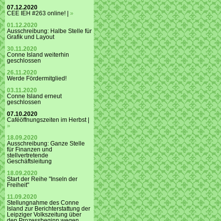
07.12.2020
CEE IEH #263 online! |
»
01.12.2020
Ausschreibung: Halbe Stelle für
Grafik und Layout
30.11.2020
Conne Island weiterhin
geschlossen
26.11.2020
Werde Fördermitglied!
03.11.2020
Conne Island erneut
geschlossen
07.10.2020
Caféöffnungszeiten im Herbst |
»
18.09.2020
Ausschreibung: Ganze Stelle
für Finanzen und
stellvertretende
Geschäftsleitung
18.09.2020
Start der Reihe "Inseln der
Freiheit"
11.09.2020
Stellungnahme des Conne
Island zur Berichterstattung der
Leipziger Volkszeitung über
den Prozessbeginn wegen