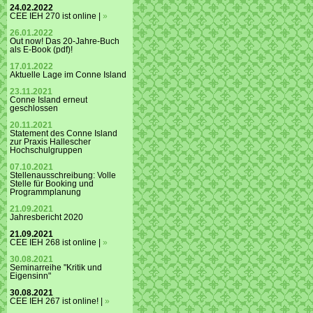
24.02.2022
CEE IEH 270 ist online |
»
26.01.2022
Out now! Das 20-Jahre-Buch
als E-Book (pdf)!
17.01.2022
Aktuelle Lage im Conne Island
23.11.2021
Conne Island erneut
geschlossen
20.11.2021
Statement des Conne Island
zur Praxis Hallescher
Hochschulgruppen
07.10.2021
Stellenausschreibung: Volle
Stelle für Booking und
Programmplanung
21.09.2021
Jahresbericht 2020
21.09.2021
CEE IEH 268 ist online |
»
30.08.2021
Seminarreihe "Kritik und
Eigensinn"
30.08.2021
CEE IEH 267 ist online! |
»