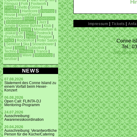
Experimental
|
Feat.Fem
|
Film
|
Hi
Filmquiz
|
Folk
|
Footwork
|
Funk
|
Ghetto
|
Grime
|
Halftime
|
Hardcore
|
HipHop
|
House
|
Import/Export
|
Inbetween
|
Indie
|
Indietronic
|
Infoveranstaltung
|
Jazz
|
|
|
Impressum
Tickets
Anfa
Jungle
|
Kleine Bühne
|
Klub
|
Lesung
|
Metal
|
Monatsflyer &
-plakat
|
Oi!
|
Pop
|
Postrock
|
Psychobilly
|
Punk
|
Reggae
|
Conne Isl
Rock
|
RocknRoll
|
Roter Salon
|
Seminar
|
Ska
|
Snowshower
|
Tel.: 
Soul
|
Sport
|
Subbotnik
|
info@conn
Techno
|
Theater
|
Trance
|
Veranda
|
Wave
|
Workshop
|
tanzbar
|
NEWS
07.08.2026
Statement des Conne Island zu
einem Vorfall beim Hexer-
Konzert
06.08.2026
Open Call: FLINTA-DJ
Mentoring-Programm
24.07.2026
Ausschreibung:
Awarenesskoordination
20.04.2026
Ausschreibung: Verantwortliche
Person für die Küche/Catering