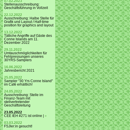
07.02.2023
Stellenausschreibung:
Geschäftsführung in Vollzeit
22.12.2022
Ausschreibung: Halbe Stelle für
Grafik und Layout / Half-time
position for graphics and layout
13.12.2022
Tätliche Angriffe auf Gäste des
Conne Islands am 11.
Dezember 2022
29.11.2022
Umtauschmöglichkeiten für
Fehlpressungen unseres
30YRS-Samplers
16.06.2022
Jahresbericht 2021
25.05.2022
Sampler "30 Yrs Conne Island"
im Café erhältlich!
24.05.2022
Ausschreibung: Stelle im
Finanz-Team mit
stellvertretender
Geschäftsleitung
23.05.2022
CEE IEH #271 ist online |
»
03.03.2022
FSJler:in gesucht!