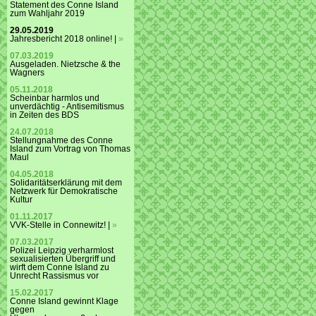
Statement des Conne Island
zum Wahljahr 2019
29.05.2019
Jahresbericht 2018 online! |
»
07.03.2019
Ausgeladen. Nietzsche & the
Wagners
05.11.2018
Scheinbar harmlos und
unverdächtig - Antisemitismus
in Zeiten des BDS
24.07.2018
Stellungnahme des Conne
Island zum Vortrag von Thomas
Maul
04.05.2018
Solidaritätserklärung mit dem
Netzwerk für Demokratische
Kultur
01.11.2017
VVK-Stelle in Connewitz! |
»
07.03.2017
Polizei Leipzig verharmlost
sexualisierten Übergriff und
wirft dem Conne Island zu
Unrecht Rassismus vor
15.02.2017
Conne Island gewinnt Klage
gegen