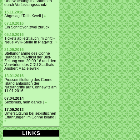
Überwachungsmaßnahmen
durch Verfassungsschutz
15.11.2016
Abgesagt! Talib Kweli |
»
07.10.2016
Ein Schritt vor, zwei zurück
05.10.2016
Tickets ab jetzt auch im Drift! -
Neue VVK-Stelle in Plagwitz |
»
21.09.2016
Stellungnahme des Conne
Islands zum Artikel der Bild-
Zeitung vom 20.09.16 und den
Vorwürfen des CDU Stadtrats
Ansbert Maciejewski
13.01.2016
Pressemitteilung des Conne
Island anlässlich der
Naziangriffe auf Connewitz am
11.01.2016
07.04.2014
Sexismus, nein danke |
»
17.09.2012
Unterstützung bei sexistischen
Erfahrungen im Conne Island |
»
LINKS