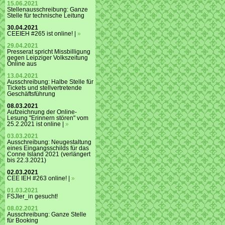
15.06.2021
Stellenausschreibung: Ganze
Stelle für technische Leitung
30.04.2021
CEEIEH #265 ist online! |
»
29.04.2021
Presserat spricht Missbilligung
gegen Leipziger Volkszeitung
Online aus
13.04.2021
Ausschreibung: Halbe Stelle für
Tickets und stellvertretende
Geschäftsführung
08.03.2021
Aufzeichnung der Online-
Lesung "Erinnern stören" vom
25.2.2021 ist online |
»
03.03.2021
Ausschreibung: Neugestaltung
eines Eingangsschilds für das
Conne Island 2021 (verlängert
bis 22.3.2021)
02.03.2021
CEE IEH #263 online! |
»
01.03.2021
FSJler_in gesucht!
08.02.2021
Ausschreibung: Ganze Stelle
für Booking