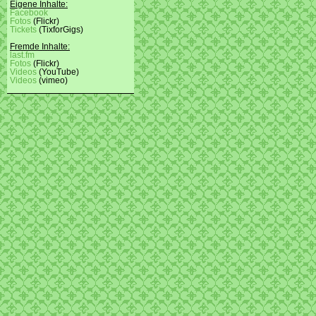
Eigene Inhalte:
Facebook
Fotos
(Flickr)
Tickets
(TixforGigs)
Fremde Inhalte:
last.fm
Fotos
(Flickr)
Videos
(YouTube)
Videos
(vimeo)