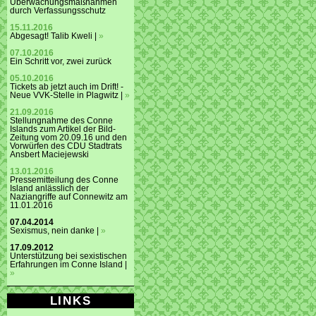
Überwachungsmaßnahmen
durch Verfassungsschutz
15.11.2016
Abgesagt! Talib Kweli |
»
07.10.2016
Ein Schritt vor, zwei zurück
05.10.2016
Tickets ab jetzt auch im Drift! -
Neue VVK-Stelle in Plagwitz |
»
21.09.2016
Stellungnahme des Conne
Islands zum Artikel der Bild-
Zeitung vom 20.09.16 und den
Vorwürfen des CDU Stadtrats
Ansbert Maciejewski
13.01.2016
Pressemitteilung des Conne
Island anlässlich der
Naziangriffe auf Connewitz am
11.01.2016
07.04.2014
Sexismus, nein danke |
»
17.09.2012
Unterstützung bei sexistischen
Erfahrungen im Conne Island |
»
LINKS