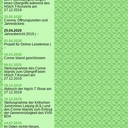
eines Übergriffs während des
HGich.T-Konzerts am
27.12.2019
25.05.2020
Corona: Öffnungszeiten und
Jahrestickets
25.04.2020
Jahresbericht 2019 |
»
01.04.2020
Projekt für Online-Lesekreise |
»
16.03.2020
Conne Island geschlossen
08.01.2020
Stellungnahme des Conne
Islands zum Übergriff beim
HGich.T-Konzert am
27.12.2019
28.12.2019
Abbruch der Hgich.T Show am
27.12.2019
10.12.2019
Stellungnahme der Kritischen
Jurist:innen Leipzig (KJL) und
des Conne Islands zum Entzug
der Gemeinnützigkeit des VVN-
BDA
24.07.2019
Im Osten nichts Neues.