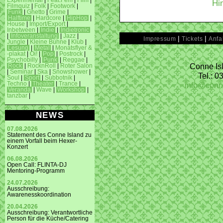
Experimental
|
Feat.Fem
|
Film
|
Hi
Filmquiz
|
Folk
|
Footwork
|
Funk
|
Ghetto
|
Grime
|
Halftime
|
Hardcore
|
HipHop
|
House
|
Import/Export
|
Inbetween
|
Indie
|
Indietronic
|
Infoveranstaltung
|
Jazz
|
|
|
Impressum
Tickets
Anfa
Jungle
|
Kleine Bühne
|
Klub
|
Lesung
|
Metal
|
Monatsflyer &
-plakat
|
Oi!
|
Pop
|
Postrock
|
Psychobilly
|
Punk
|
Reggae
|
Conne Isl
Rock
|
RocknRoll
|
Roter Salon
|
Seminar
|
Ska
|
Snowshower
|
Tel.: 
Soul
|
Sport
|
Subbotnik
|
info@conn
Techno
|
Theater
|
Trance
|
Veranda
|
Wave
|
Workshop
|
tanzbar
|
NEWS
07.08.2026
Statement des Conne Island zu
einem Vorfall beim Hexer-
Konzert
06.08.2026
Open Call: FLINTA-DJ
Mentoring-Programm
24.07.2026
Ausschreibung:
Awarenesskoordination
20.04.2026
Ausschreibung: Verantwortliche
Person für die Küche/Catering