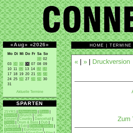
«
Aug
»
«
2026
»
HOME
|
TERMINE
Mo Di Mi Do Fr Sa So 
01
 02 

«
|
»
|
Druckversion
03 
04
05
06
 07 08 09 

10 11 
12
 13 14 
15
16
17 18 19 20 21 
22
23
24 25 
26
 27 
28
29
 30 

31 
Aktuelle Termine
SPARTEN
25YRS
|
Alternative
|
Bass
|
Benefiz
|
Brunch
|
Café-
Zum T
Konzert
|
Country
|
Dancehall
|
Disco
|
Drum & Bass
|
Dub
|
Dubstep
|
Edit
|
Electric island
|
Electronic
|
Eurodance
|