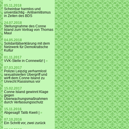
05.11.2018
Scheinbar harmlos und
unverdächtig - Antisemitismus
in Zeiten des BDS
24.07.2018
Stellungnahme des Conne
Island zum Vortrag von Thomas
Maul
04.05.2018
Solidaritätserklärung mit dem
Netzwerk für Demokratische
Kultur
01.11.2017
VVK-Stelle in Connewitz! |
»
07.03.2017
Polizei Leipzig verharmlost
sexualisierten Übergriff und
wirft dem Conne Island zu
Unrecht Rassismus vor
15.02.2017
Conne Island gewinnt Klage
gegen
Überwachungsmaßnahmen
durch Verfassungsschutz
15.11.2016
Abgesagt! Talib Kweli |
»
07.10.2016
Ein Schritt vor, zwei zurück