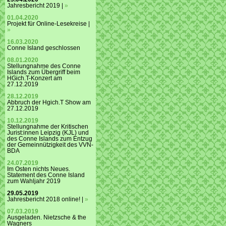
Jahresbericht 2019 |
»
01.04.2020
Projekt für Online-Lesekreise |
»
16.03.2020
Conne Island geschlossen
08.01.2020
Stellungnahme des Conne
Islands zum Übergriff beim
HGich.T-Konzert am
27.12.2019
28.12.2019
Abbruch der Hgich.T Show am
27.12.2019
10.12.2019
Stellungnahme der Kritischen
Jurist:innen Leipzig (KJL) und
des Conne Islands zum Entzug
der Gemeinnützigkeit des VVN-
BDA
24.07.2019
Im Osten nichts Neues.
Statement des Conne Island
zum Wahljahr 2019
29.05.2019
Jahresbericht 2018 online! |
»
07.03.2019
Ausgeladen. Nietzsche & the
Wagners