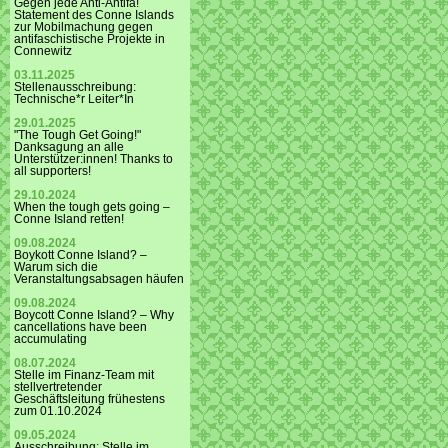
Gegen jede Anti-Antifa!
Statement des Conne Islands
zur Mobilmachung gegen
antifaschistische Projekte in
Connewitz
03.11.2025
Stellenausschreibung:
Technische*r Leiter*In
29.01.2025
"The Tough Get Going!"
Danksagung an alle
Unterstützer:innen! Thanks to
all supporters!
29.10.2024
When the tough gets going –
Conne Island retten!
09.08.2024
Boykott Conne Island? –
Warum sich die
Veranstaltungsabsagen häufen
09.08.2024
Boycott Conne Island? – Why
cancellations have been
accumulating
08.07.2024
Stelle im Finanz-Team mit
stellvertretender
Geschäftsleitung frühestens
zum 01.10.2024
09.05.2024
Ausschreibung: Stelle im