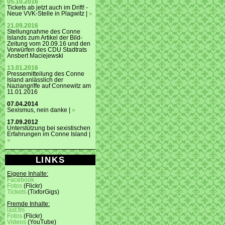
05.10.2016
Tickets ab jetzt auch im Drift! -
Neue VVK-Stelle in Plagwitz |
»
21.09.2016
Stellungnahme des Conne
Islands zum Artikel der Bild-
Zeitung vom 20.09.16 und den
Vorwürfen des CDU Stadtrats
Ansbert Maciejewski
13.01.2016
Pressemitteilung des Conne
Island anlässlich der
Naziangriffe auf Connewitz am
11.01.2016
07.04.2014
Sexismus, nein danke |
»
17.09.2012
Unterstützung bei sexistischen
Erfahrungen im Conne Island |
»
LINKS
Eigene Inhalte:
Facebook
Fotos
(Flickr)
Tickets
(TixforGigs)
Fremde Inhalte:
last.fm
Fotos
(Flickr)
Videos
(YouTube)