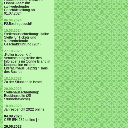
Finanz-Team mit
stellvertretender
Geschäftsleitung ab
01.07.2024
06.04.2024
FSJler:in gesucht!
15.03.2024
Stellenausschreibung: Halbe
Stelle für Tickets und
stellvertretende
Geschäftsführung (20h)
27.10.2023
„Kultur ist der Kitt“:
Veranstaltungsreihe des
Infoladens im Conne Island in
Kooperation mit dem
Literaturhaus Leipzig / Haus
des Buches
18.10.2023
Zu der Situation in Israel
20.09.2023
Stellenausschreibung:
Bookingstelle (25
Stunden/Woche)
18.09.2023
Jahresbericht 2022 online
04.09.2023
CEE IEH 282 online |
»
26.06.2023