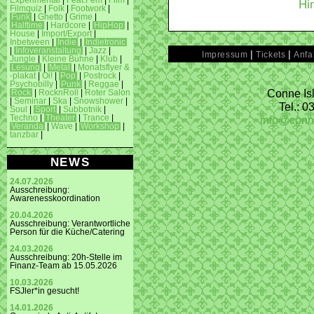
Experimental
|
Feat.Fem
|
Film
|
Hi
Filmquiz
|
Folk
|
Footwork
|
Funk
|
Ghetto
|
Grime
|
Halftime
|
Hardcore
|
HipHop
|
House
|
Import/Export
|
Inbetween
|
Indie
|
Indietronic
|
Infoveranstaltung
|
Jazz
|
|
|
Impressum
Tickets
Anfa
Jungle
|
Kleine Bühne
|
Klub
|
Lesung
|
Metal
|
Monatsflyer &
-plakat
|
Oi!
|
Pop
|
Postrock
|
Psychobilly
|
Punk
|
Reggae
|
Conne Isl
Rock
|
RocknRoll
|
Roter Salon
|
Seminar
|
Ska
|
Snowshower
|
Tel.: 
Soul
|
Sport
|
Subbotnik
|
info@conn
Techno
|
Theater
|
Trance
|
Veranda
|
Wave
|
Workshop
|
tanzbar
|
NEWS
24.07.2026
Ausschreibung:
Awarenesskoordination
20.04.2026
Ausschreibung: Verantwortliche
Person für die Küche/Catering
24.03.2026
Ausschreibung: 20h-Stelle im
Finanz-Team ab 15.05.2026
10.03.2026
FSJler*in gesucht!
14.01.2026