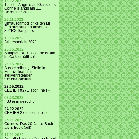
13.12.2022
Tätliche Angriffe auf Gäste des
Conne Islands am 11.
Dezember 2022
29.11.2022
Umtauschmöglichkeiten für
Fehlpressungen unseres
30YRS-Samplers
16.06.2022
Jahresbericht 2021
25.05.2022
Sampler "30 Yrs Conne Island"
im Café erhältlich!
24.05.2022
Ausschreibung: Stelle im
Finanz-Team mit
stellvertretender
Geschäftsleitung
23.05.2022
CEE IEH #271 ist online |
»
03.03.2022
FSJler:in gesucht!
24.02.2022
CEE IEH 270 ist online |
»
26.01.2022
Out now! Das 20-Jahre-Buch
als E-Book (pdf)!
17.01.2022
Aktuelle Lage im Conne Island