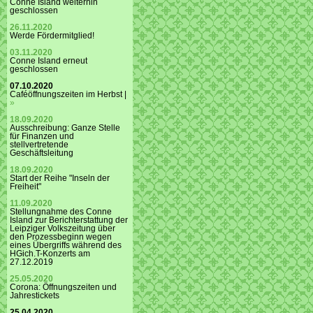
Conne Island weiterhin
geschlossen
26.11.2020
Werde Fördermitglied!
03.11.2020
Conne Island erneut
geschlossen
07.10.2020
Caféöffnungszeiten im Herbst |
»
18.09.2020
Ausschreibung: Ganze Stelle
für Finanzen und
stellvertretende
Geschäftsleitung
18.09.2020
Start der Reihe "Inseln der
Freiheit"
11.09.2020
Stellungnahme des Conne
Island zur Berichterstattung der
Leipziger Volkszeitung über
den Prozessbeginn wegen
eines Übergriffs während des
HGich.T-Konzerts am
27.12.2019
25.05.2020
Corona: Öffnungszeiten und
Jahrestickets
25.04.2020