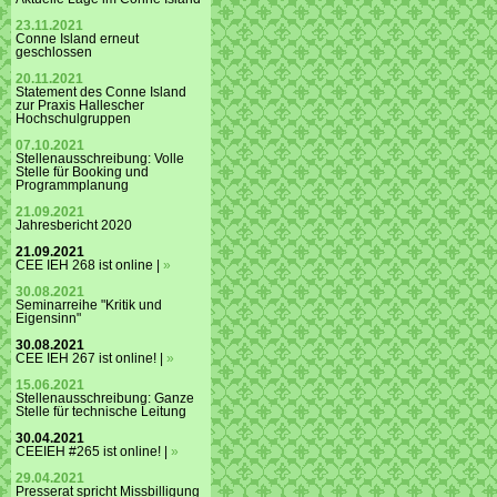
23.11.2021
Conne Island erneut
geschlossen
20.11.2021
Statement des Conne Island
zur Praxis Hallescher
Hochschulgruppen
07.10.2021
Stellenausschreibung: Volle
Stelle für Booking und
Programmplanung
21.09.2021
Jahresbericht 2020
21.09.2021
CEE IEH 268 ist online |
»
30.08.2021
Seminarreihe "Kritik und
Eigensinn"
30.08.2021
CEE IEH 267 ist online! |
»
15.06.2021
Stellenausschreibung: Ganze
Stelle für technische Leitung
30.04.2021
CEEIEH #265 ist online! |
»
29.04.2021
Presserat spricht Missbilligung