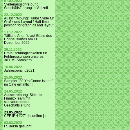
07.02.2023
Stellenausschreibung:
Geschäftsführung in Vollzeit
22.12.2022
Ausschreibung: Halbe Stelle für
Grafik und Layout / Half-time
position for graphics and layout
13.12.2022
Tätliche Angriffe auf Gäste des
Conne Islands am 11.
Dezember 2022
29.11.2022
Umtauschmöglichkeiten für
Fehlpressungen unseres
30YRS-Samplers
16.06.2022
Jahresbericht 2021
25.05.2022
Sampler "30 Yrs Conne Island"
im Café erhältlich!
24.05.2022
Ausschreibung: Stelle im
Finanz-Team mit
stellvertretender
Geschäftsleitung
23.05.2022
CEE IEH #271 ist online |
»
03.03.2022
FSJler:in gesucht!