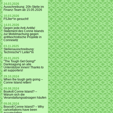
24.03.2026
Ausschreibung: 20h-Stelle im
Finanz-Team ab 15.05.2026
10.03.2026
FSJler*in gesucht!
14.01.2026
Gegen jede Anti-Antifa!
Statement des Conne Islands
zur Mobilmachung gegen
antifaschistische Projekte in
Connewitz
03.11.2025
Stellenausschreibung:
Technische*r Leiter*In
29.01.2025
"The Tough Get Going!"
Danksagung an alle
Unterstützer:innen! Thanks to
all supporters!
29.10.2024
When the tough gets going –
Conne Island retten!
09.08.2024
Boykott Conne Island? –
Warum sich die
Veranstaltungsabsagen häufen
09.08.2024
Boycott Conne Island? – Why
cancellations have been
accumulating