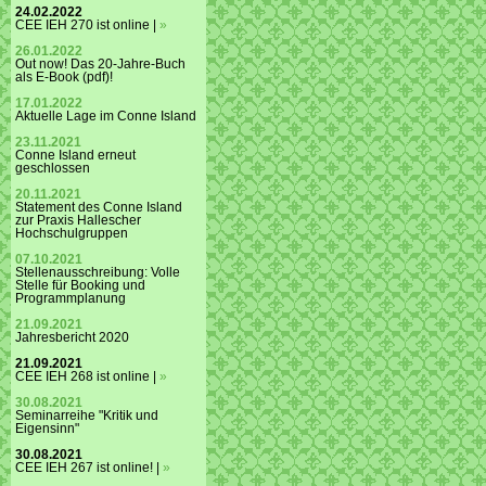
24.02.2022
CEE IEH 270 ist online |
»
26.01.2022
Out now! Das 20-Jahre-Buch
als E-Book (pdf)!
17.01.2022
Aktuelle Lage im Conne Island
23.11.2021
Conne Island erneut
geschlossen
20.11.2021
Statement des Conne Island
zur Praxis Hallescher
Hochschulgruppen
07.10.2021
Stellenausschreibung: Volle
Stelle für Booking und
Programmplanung
21.09.2021
Jahresbericht 2020
21.09.2021
CEE IEH 268 ist online |
»
30.08.2021
Seminarreihe "Kritik und
Eigensinn"
30.08.2021
CEE IEH 267 ist online! |
»