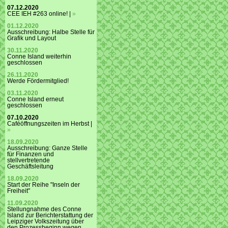
07.12.2020
CEE IEH #263 online! |
»
01.12.2020
Ausschreibung: Halbe Stelle für
Grafik und Layout
30.11.2020
Conne Island weiterhin
geschlossen
26.11.2020
Werde Fördermitglied!
03.11.2020
Conne Island erneut
geschlossen
07.10.2020
Caféöffnungszeiten im Herbst |
»
18.09.2020
Ausschreibung: Ganze Stelle
für Finanzen und
stellvertretende
Geschäftsleitung
18.09.2020
Start der Reihe "Inseln der
Freiheit"
11.09.2020
Stellungnahme des Conne
Island zur Berichterstattung der
Leipziger Volkszeitung über
den Prozessbeginn wegen