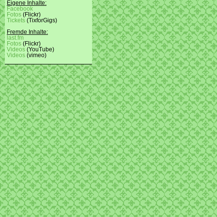
Eigene Inhalte:
Facebook
Fotos
(Flickr)
Tickets
(TixforGigs)
Fremde Inhalte:
last.fm
Fotos
(Flickr)
Videos
(YouTube)
Videos
(vimeo)