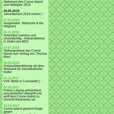
Statement des Conne Island
zum Wahljahr 2019
29.05.2019
Jahresbericht 2018 online! |
»
07.03.2019
Ausgeladen. Nietzsche & the
Wagners
05.11.2018
Scheinbar harmlos und
unverdächtig - Antisemitismus
in Zeiten des BDS
24.07.2018
Stellungnahme des Conne
Island zum Vortrag von Thomas
Maul
04.05.2018
Solidaritätserklärung mit dem
Netzwerk für Demokratische
Kultur
01.11.2017
VVK-Stelle in Connewitz! |
»
07.03.2017
Polizei Leipzig verharmlost
sexualisierten Übergriff und
wirft dem Conne Island zu
Unrecht Rassismus vor
15.02.2017
Conne Island gewinnt Klage
gegen