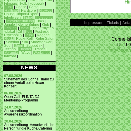
Experimental
|
Feat.Fem
|
Film
|
Hi
Filmquiz
|
Folk
|
Footwork
|
Funk
|
Ghetto
|
Grime
|
Halftime
|
Hardcore
|
HipHop
|
House
|
Import/Export
|
Inbetween
|
Indie
|
Indietronic
|
Infoveranstaltung
|
Jazz
|
|
|
Impressum
Tickets
Anfa
Jungle
|
Kleine Bühne
|
Klub
|
Lesung
|
Metal
|
Monatsflyer &
-plakat
|
Oi!
|
Pop
|
Postrock
|
Psychobilly
|
Punk
|
Reggae
|
Conne Isl
Rock
|
RocknRoll
|
Roter Salon
|
Seminar
|
Ska
|
Snowshower
|
Tel.: 
Soul
|
Sport
|
Subbotnik
|
info@conn
Techno
|
Theater
|
Trance
|
Veranda
|
Wave
|
Workshop
|
tanzbar
|
NEWS
07.08.2026
Statement des Conne Island zu
einem Vorfall beim Hexer-
Konzert
06.08.2026
Open Call: FLINTA-DJ
Mentoring-Programm
24.07.2026
Ausschreibung:
Awarenesskoordination
20.04.2026
Ausschreibung: Verantwortliche
Person für die Küche/Catering