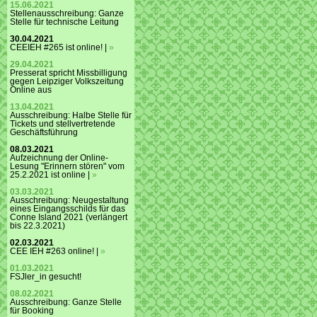
15.06.2021
Stellenausschreibung: Ganze
Stelle für technische Leitung
30.04.2021
CEEIEH #265 ist online! |
»
29.04.2021
Presserat spricht Missbilligung
gegen Leipziger Volkszeitung
Online aus
13.04.2021
Ausschreibung: Halbe Stelle für
Tickets und stellvertretende
Geschäftsführung
08.03.2021
Aufzeichnung der Online-
Lesung "Erinnern stören" vom
25.2.2021 ist online |
»
03.03.2021
Ausschreibung: Neugestaltung
eines Eingangsschilds für das
Conne Island 2021 (verlängert
bis 22.3.2021)
02.03.2021
CEE IEH #263 online! |
»
01.03.2021
FSJler_in gesucht!
08.02.2021
Ausschreibung: Ganze Stelle
für Booking