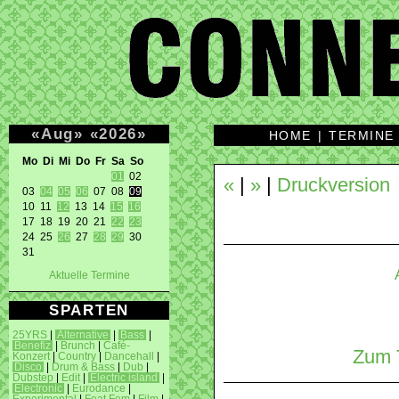
«
Aug
»
«
2026
»
HOME
|
TERMINE
Mo Di Mi Do Fr Sa So 
01
 02 

«
|
»
|
Druckversion
03 
04
05
06
 07 08 
09
10 11 
12
 13 14 
15
16
17 18 19 20 21 
22
23
24 25 
26
 27 
28
29
 30 

31 
Aktuelle Termine
SPARTEN
25YRS
|
Alternative
|
Bass
|
Benefiz
|
Brunch
|
Café-
Zum T
Konzert
|
Country
|
Dancehall
|
Disco
|
Drum & Bass
|
Dub
|
Dubstep
|
Edit
|
Electric island
|
Electronic
|
Eurodance
|