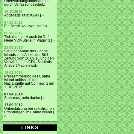
Überwachungsmaßnahmen
durch Verfassungsschutz
15.11.2016
Abgesagt! Talib Kweli |
»
07.10.2016
Ein Schritt vor, zwei zurück
05.10.2016
Tickets ab jetzt auch im Drift! -
Neue VVK-Stelle in Plagwitz |
»
21.09.2016
Stellungnahme des Conne
Islands zum Artikel der Bild-
Zeitung vom 20.09.16 und den
Vorwürfen des CDU Stadtrats
Ansbert Maciejewski
13.01.2016
Pressemitteilung des Conne
Island anlässlich der
Naziangriffe auf Connewitz am
11.01.2016
07.04.2014
Sexismus, nein danke |
»
17.09.2012
Unterstützung bei sexistischen
Erfahrungen im Conne Island |
»
LINKS