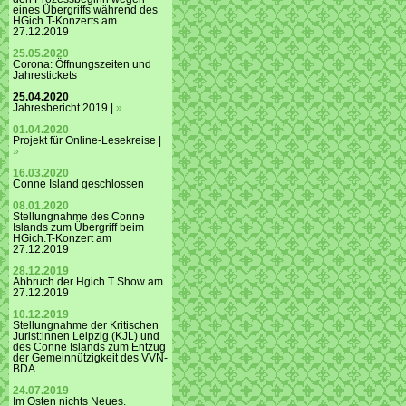
eines Übergriffs während des
HGich.T-Konzerts am
27.12.2019
25.05.2020
Corona: Öffnungszeiten und
Jahrestickets
25.04.2020
Jahresbericht 2019 |
»
01.04.2020
Projekt für Online-Lesekreise |
»
16.03.2020
Conne Island geschlossen
08.01.2020
Stellungnahme des Conne
Islands zum Übergriff beim
HGich.T-Konzert am
27.12.2019
28.12.2019
Abbruch der Hgich.T Show am
27.12.2019
10.12.2019
Stellungnahme der Kritischen
Jurist:innen Leipzig (KJL) und
des Conne Islands zum Entzug
der Gemeinnützigkeit des VVN-
BDA
24.07.2019
Im Osten nichts Neues.