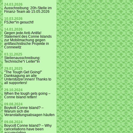
24.03.2026
Ausschreibung: 20h-Stelle im
Finanz-Team ab 15.05.2026
10.03.2026
FSJler*in gesucht!
14.01.2026
Gegen jede Anti-Antifa!
Statement des Conne Islands
zur Mobilmachung gegen
antifaschistische Projekte in
Connewitz
03.11.2025
Stellenausschreibung:
Technische*r Leiter*In
29.01.2025
"The Tough Get Going!"
Danksagung an alle
Unterstützer:innen! Thanks to
all supporters!
29.10.2024
When the tough gets going –
Conne Island retten!
09.08.2024
Boykott Conne Island? –
Warum sich die
Veranstaltungsabsagen häufen
09.08.2024
Boycott Conne Island? – Why
cancellations have been
accumulating