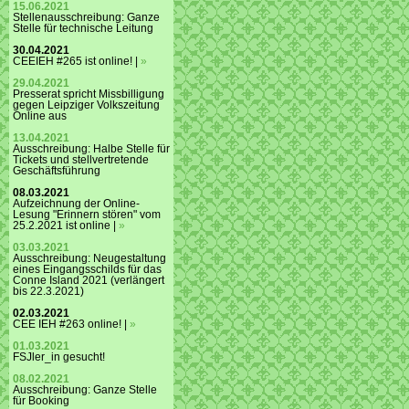
15.06.2021
Stellenausschreibung: Ganze
Stelle für technische Leitung
30.04.2021
CEEIEH #265 ist online! |
»
29.04.2021
Presserat spricht Missbilligung
gegen Leipziger Volkszeitung
Online aus
13.04.2021
Ausschreibung: Halbe Stelle für
Tickets und stellvertretende
Geschäftsführung
08.03.2021
Aufzeichnung der Online-
Lesung "Erinnern stören" vom
25.2.2021 ist online |
»
03.03.2021
Ausschreibung: Neugestaltung
eines Eingangsschilds für das
Conne Island 2021 (verlängert
bis 22.3.2021)
02.03.2021
CEE IEH #263 online! |
»
01.03.2021
FSJler_in gesucht!
08.02.2021
Ausschreibung: Ganze Stelle
für Booking