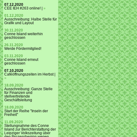
07.12.2020
CEE IEH #263 online! |
»
01.12.2020
Ausschreibung: Halbe Stelle für
Grafik und Layout
30.11.2020
Conne Island weiterhin
geschlossen
26.11.2020
Werde Fördermitglied!
03.11.2020
Conne Island erneut
geschlossen
07.10.2020
Caféöffnungszeiten im Herbst |
»
18.09.2020
Ausschreibung: Ganze Stelle
für Finanzen und
stellvertretende
Geschäftsleitung
18.09.2020
Start der Reihe "Inseln der
Freiheit"
11.09.2020
Stellungnahme des Conne
Island zur Berichterstattung der
Leipziger Volkszeitung über
den Prozessbeginn wegen