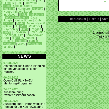
Experimental
|
Feat.Fem
|
Film
|
Hi
Filmquiz
|
Folk
|
Footwork
|
Funk
|
Ghetto
|
Grime
|
Halftime
|
Hardcore
|
HipHop
|
House
|
Import/Export
|
Inbetween
|
Indie
|
Indietronic
|
Infoveranstaltung
|
Jazz
|
|
|
Impressum
Tickets
Anfa
Jungle
|
Kleine Bühne
|
Klub
|
Lesung
|
Metal
|
Monatsflyer &
-plakat
|
Oi!
|
Pop
|
Postrock
|
Psychobilly
|
Punk
|
Reggae
|
Conne Isl
Rock
|
RocknRoll
|
Roter Salon
|
Seminar
|
Ska
|
Snowshower
|
Tel.: 
Soul
|
Sport
|
Subbotnik
|
info@conn
Techno
|
Theater
|
Trance
|
Veranda
|
Wave
|
Workshop
|
tanzbar
|
NEWS
07.08.2026
Statement des Conne Island zu
einem Vorfall beim Hexer-
Konzert
06.08.2026
Open Call: FLINTA-DJ
Mentoring-Programm
24.07.2026
Ausschreibung:
Awarenesskoordination
20.04.2026
Ausschreibung: Verantwortliche
Person für die Küche/Catering