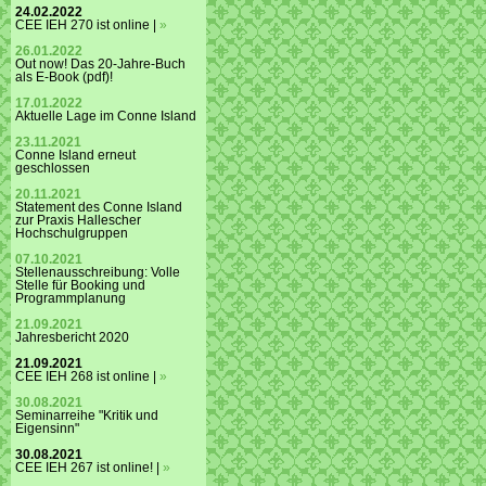
24.02.2022
CEE IEH 270 ist online |
»
26.01.2022
Out now! Das 20-Jahre-Buch
als E-Book (pdf)!
17.01.2022
Aktuelle Lage im Conne Island
23.11.2021
Conne Island erneut
geschlossen
20.11.2021
Statement des Conne Island
zur Praxis Hallescher
Hochschulgruppen
07.10.2021
Stellenausschreibung: Volle
Stelle für Booking und
Programmplanung
21.09.2021
Jahresbericht 2020
21.09.2021
CEE IEH 268 ist online |
»
30.08.2021
Seminarreihe "Kritik und
Eigensinn"
30.08.2021
CEE IEH 267 ist online! |
»