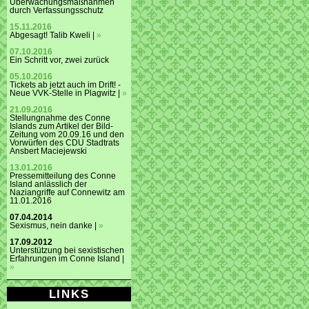
Überwachungsmaßnahmen
durch Verfassungsschutz
15.11.2016
Abgesagt! Talib Kweli |
»
07.10.2016
Ein Schritt vor, zwei zurück
05.10.2016
Tickets ab jetzt auch im Drift! -
Neue VVK-Stelle in Plagwitz |
»
21.09.2016
Stellungnahme des Conne
Islands zum Artikel der Bild-
Zeitung vom 20.09.16 und den
Vorwürfen des CDU Stadtrats
Ansbert Maciejewski
13.01.2016
Pressemitteilung des Conne
Island anlässlich der
Naziangriffe auf Connewitz am
11.01.2016
07.04.2014
Sexismus, nein danke |
»
17.09.2012
Unterstützung bei sexistischen
Erfahrungen im Conne Island |
»
LINKS