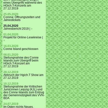
eines Übergriffs während des
HGich.T-Konzerts am
27.12.2019
25.05.2020
Corona: Öffnungszeiten und
Jahrestickets
25.04.2020
Jahresbericht 2019 |
»
01.04.2020
Projekt für Online-Lesekreise |
»
16.03.2020
Conne Island geschlossen
08.01.2020
Stellungnahme des Conne
Islands zum Übergriff beim
HGich.T-Konzert am
27.12.2019
28.12.2019
Abbruch der Hgich.T Show am
27.12.2019
10.12.2019
Stellungnahme der Kritischen
Jurist:innen Leipzig (KJL) und
des Conne Islands zum Entzug
der Gemeinnützigkeit des VVN-
BDA
24.07.2019
Im Osten nichts Neues.