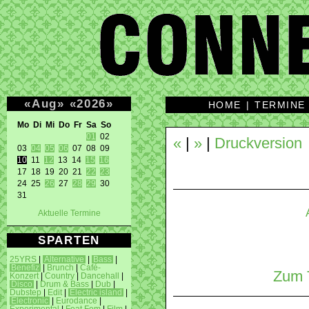
«
Aug
»
«
2026
»
HOME
|
TERMINE
Mo Di Mi Do Fr Sa So 
01
 02 

«
|
»
|
Druckversion
03 
04
05
06
10
 11 
12
 13 14 
15
16
17 18 19 20 21 
22
23
24 25 
26
 27 
28
29
 30 

31 
Aktuelle Termine
SPARTEN
25YRS
|
Alternative
|
Bass
|
Benefiz
|
Brunch
|
Café-
Zum T
Konzert
|
Country
|
Dancehall
|
Disco
|
Drum & Bass
|
Dub
|
Dubstep
|
Edit
|
Electric island
|
Electronic
|
Eurodance
|