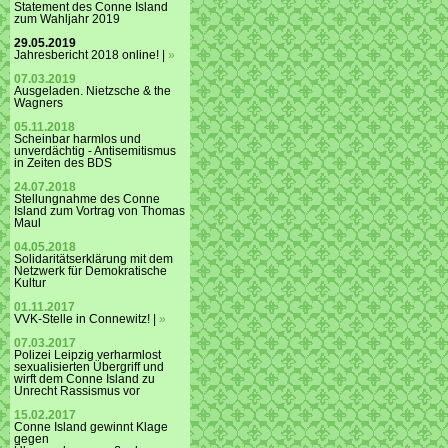
Statement des Conne Island
zum Wahljahr 2019
29.05.2019
Jahresbericht 2018 online! |
»
07.03.2019
Ausgeladen. Nietzsche & the
Wagners
05.11.2018
Scheinbar harmlos und
unverdächtig - Antisemitismus
in Zeiten des BDS
24.07.2018
Stellungnahme des Conne
Island zum Vortrag von Thomas
Maul
04.05.2018
Solidaritätserklärung mit dem
Netzwerk für Demokratische
Kultur
01.11.2017
VVK-Stelle in Connewitz! |
»
07.03.2017
Polizei Leipzig verharmlost
sexualisierten Übergriff und
wirft dem Conne Island zu
Unrecht Rassismus vor
15.02.2017
Conne Island gewinnt Klage
gegen