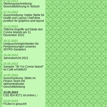
07.02.2023
Stellenausschreibung:
Geschäftsführung in Vollzeit
22.12.2022
Ausschreibung: Halbe Stelle für
Grafik und Layout / Half-time
position for graphics and layout
13.12.2022
Tätliche Angriffe auf Gäste des
Conne Islands am 11.
Dezember 2022
29.11.2022
Umtauschmöglichkeiten für
Fehlpressungen unseres
30YRS-Samplers
16.06.2022
Jahresbericht 2021
25.05.2022
Sampler "30 Yrs Conne Island"
im Café erhältlich!
24.05.2022
Ausschreibung: Stelle im
Finanz-Team mit
stellvertretender
Geschäftsleitung
23.05.2022
CEE IEH #271 ist online |
»
03.03.2022
FSJler:in gesucht!