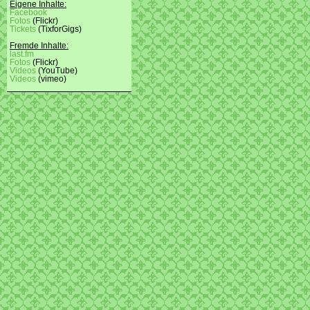
Eigene Inhalte:
Facebook
Fotos
(Flickr)
Tickets
(TixforGigs)
Fremde Inhalte:
last.fm
Fotos
(Flickr)
Videos
(YouTube)
Videos
(vimeo)