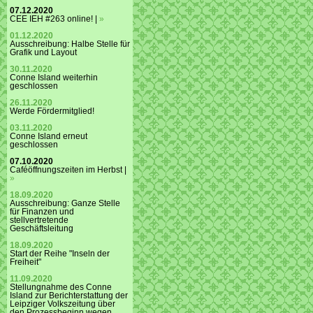
07.12.2020
CEE IEH #263 online! |
»
01.12.2020
Ausschreibung: Halbe Stelle für
Grafik und Layout
30.11.2020
Conne Island weiterhin
geschlossen
26.11.2020
Werde Fördermitglied!
03.11.2020
Conne Island erneut
geschlossen
07.10.2020
Caféöffnungszeiten im Herbst |
»
18.09.2020
Ausschreibung: Ganze Stelle
für Finanzen und
stellvertretende
Geschäftsleitung
18.09.2020
Start der Reihe "Inseln der
Freiheit"
11.09.2020
Stellungnahme des Conne
Island zur Berichterstattung der
Leipziger Volkszeitung über
den Prozessbeginn wegen