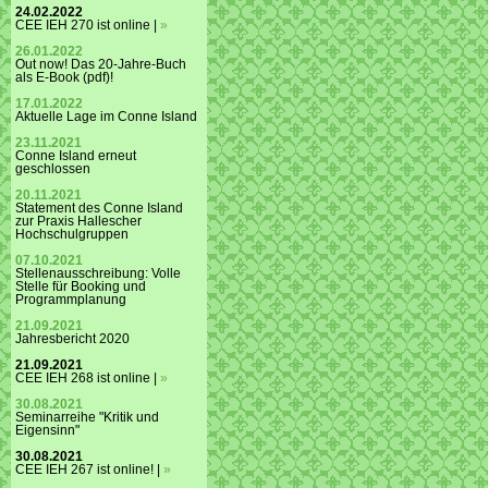
24.02.2022
CEE IEH 270 ist online |
»
26.01.2022
Out now! Das 20-Jahre-Buch
als E-Book (pdf)!
17.01.2022
Aktuelle Lage im Conne Island
23.11.2021
Conne Island erneut
geschlossen
20.11.2021
Statement des Conne Island
zur Praxis Hallescher
Hochschulgruppen
07.10.2021
Stellenausschreibung: Volle
Stelle für Booking und
Programmplanung
21.09.2021
Jahresbericht 2020
21.09.2021
CEE IEH 268 ist online |
»
30.08.2021
Seminarreihe "Kritik und
Eigensinn"
30.08.2021
CEE IEH 267 ist online! |
»