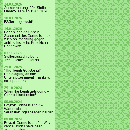
24.03.2026
Ausschreibung: 20h-Stelle im
Finanz-Team ab 15.05.2026
10.03.2026
FSJler*in gesucht!
14.01.2026
Gegen jede Anti-Antifa!
Statement des Conne Islands
zur Mobilmachung gegen
antifaschistische Projekte in
Connewitz
03.11.2025
Stellenausschreibung:
Technische*r Leiter*In
29.01.2025
"The Tough Get Going!"
Danksagung an alle
Unterstützer:innen! Thanks to
all supporters!
29.10.2024
When the tough gets going –
Conne Island retten!
09.08.2024
Boykott Conne Island? –
Warum sich die
Veranstaltungsabsagen häufen
09.08.2024
Boycott Conne Island? – Why
cancellations have been
accumulating