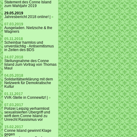
Statement des Conne Island
zum Wahljahr 2019
29.05.2019
Jahresbericht 2018 online! |
»
07.03.2019
Ausgeladen. Nietzsche & the
Wagners
05.11.2018
Scheinbar harmlos und
unverdächtig - Antisemitismus
in Zeiten des BDS
24.07.2018
Stellungnahme des Conne
Island zum Vortrag von Thomas
Maul
04.05.2018
Solidaritätserklärung mit dem
Netzwerk für Demokratische
Kultur
01.11.2017
VVK-Stelle in Connewitz! |
»
07.03.2017
Polizei Leipzig verharmlost
sexualisierten Übergriff und
wirft dem Conne Island zu
Unrecht Rassismus vor
15.02.2017
Conne Island gewinnt Klage
gegen