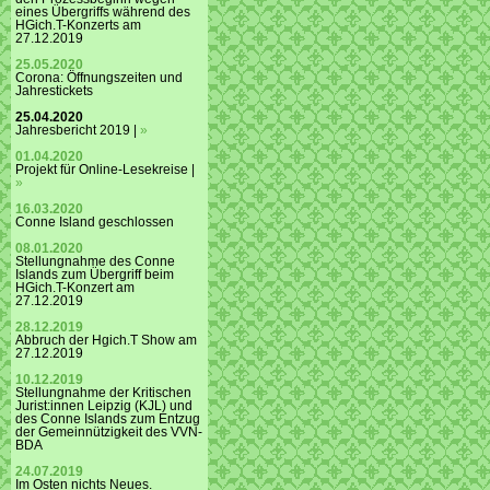
eines Übergriffs während des
HGich.T-Konzerts am
27.12.2019
25.05.2020
Corona: Öffnungszeiten und
Jahrestickets
25.04.2020
Jahresbericht 2019 |
»
01.04.2020
Projekt für Online-Lesekreise |
»
16.03.2020
Conne Island geschlossen
08.01.2020
Stellungnahme des Conne
Islands zum Übergriff beim
HGich.T-Konzert am
27.12.2019
28.12.2019
Abbruch der Hgich.T Show am
27.12.2019
10.12.2019
Stellungnahme der Kritischen
Jurist:innen Leipzig (KJL) und
des Conne Islands zum Entzug
der Gemeinnützigkeit des VVN-
BDA
24.07.2019
Im Osten nichts Neues.