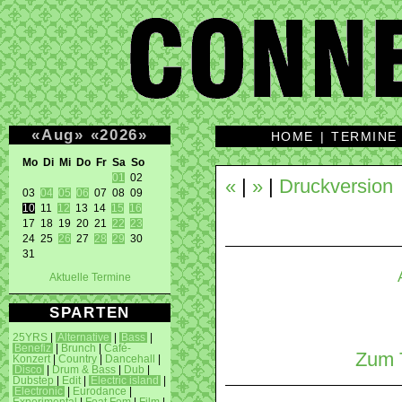
«
Aug
»
«
2026
»
HOME
|
TERMINE
Mo Di Mi Do Fr Sa So 
01
 02 

«
|
»
|
Druckversion
03 
04
05
06
10
 11 
12
 13 14 
15
16
17 18 19 20 21 
22
23
24 25 
26
 27 
28
29
 30 

31 
Aktuelle Termine
SPARTEN
25YRS
|
Alternative
|
Bass
|
Benefiz
|
Brunch
|
Café-
Zum T
Konzert
|
Country
|
Dancehall
|
Disco
|
Drum & Bass
|
Dub
|
Dubstep
|
Edit
|
Electric island
|
Electronic
|
Eurodance
|