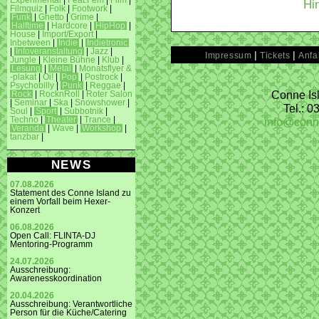
Experimental
|
Feat.Fem
|
Film
|
Hi
Filmquiz
|
Folk
|
Footwork
|
Funk
|
Ghetto
|
Grime
|
Halftime
|
Hardcore
|
HipHop
|
House
|
Import/Export
|
Inbetween
|
Indie
|
Indietronic
|
Infoveranstaltung
|
Jazz
|
|
|
Impressum
Tickets
Anfa
Jungle
|
Kleine Bühne
|
Klub
|
Lesung
|
Metal
|
Monatsflyer &
-plakat
|
Oi!
|
Pop
|
Postrock
|
Psychobilly
|
Punk
|
Reggae
|
Conne Isl
Rock
|
RocknRoll
|
Roter Salon
|
Seminar
|
Ska
|
Snowshower
|
Tel.: 
Soul
|
Sport
|
Subbotnik
|
info@conn
Techno
|
Theater
|
Trance
|
Veranda
|
Wave
|
Workshop
|
tanzbar
|
NEWS
07.08.2026
Statement des Conne Island zu
einem Vorfall beim Hexer-
Konzert
06.08.2026
Open Call: FLINTA-DJ
Mentoring-Programm
24.07.2026
Ausschreibung:
Awarenesskoordination
20.04.2026
Ausschreibung: Verantwortliche
Person für die Küche/Catering