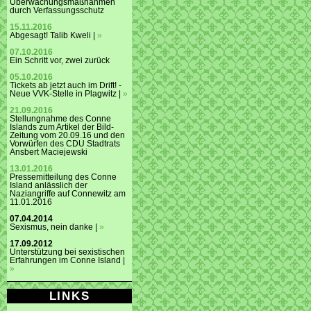
Überwachungsmaßnahmen
durch Verfassungsschutz
15.11.2016
Abgesagt! Talib Kweli |
»
07.10.2016
Ein Schritt vor, zwei zurück
05.10.2016
Tickets ab jetzt auch im Drift! -
Neue VVK-Stelle in Plagwitz |
»
21.09.2016
Stellungnahme des Conne
Islands zum Artikel der Bild-
Zeitung vom 20.09.16 und den
Vorwürfen des CDU Stadtrats
Ansbert Maciejewski
13.01.2016
Pressemitteilung des Conne
Island anlässlich der
Naziangriffe auf Connewitz am
11.01.2016
07.04.2014
Sexismus, nein danke |
»
17.09.2012
Unterstützung bei sexistischen
Erfahrungen im Conne Island |
»
LINKS