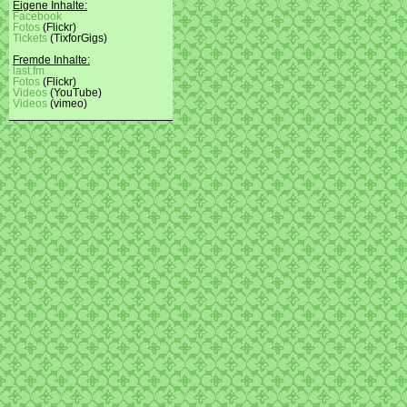
Eigene Inhalte:
Facebook
Fotos
(Flickr)
Tickets
(TixforGigs)
Fremde Inhalte:
last.fm
Fotos
(Flickr)
Videos
(YouTube)
Videos
(vimeo)