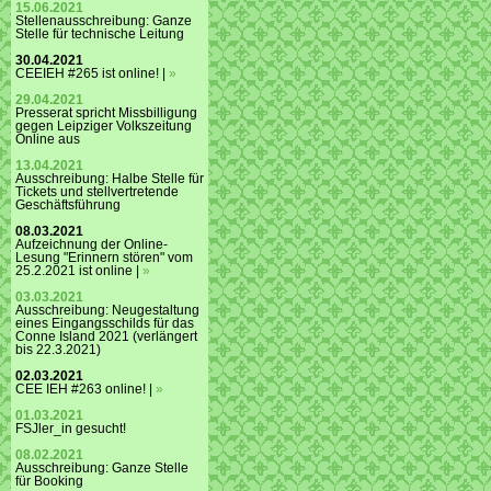
15.06.2021
Stellenausschreibung: Ganze
Stelle für technische Leitung
30.04.2021
CEEIEH #265 ist online! |
»
29.04.2021
Presserat spricht Missbilligung
gegen Leipziger Volkszeitung
Online aus
13.04.2021
Ausschreibung: Halbe Stelle für
Tickets und stellvertretende
Geschäftsführung
08.03.2021
Aufzeichnung der Online-
Lesung "Erinnern stören" vom
25.2.2021 ist online |
»
03.03.2021
Ausschreibung: Neugestaltung
eines Eingangsschilds für das
Conne Island 2021 (verlängert
bis 22.3.2021)
02.03.2021
CEE IEH #263 online! |
»
01.03.2021
FSJler_in gesucht!
08.02.2021
Ausschreibung: Ganze Stelle
für Booking