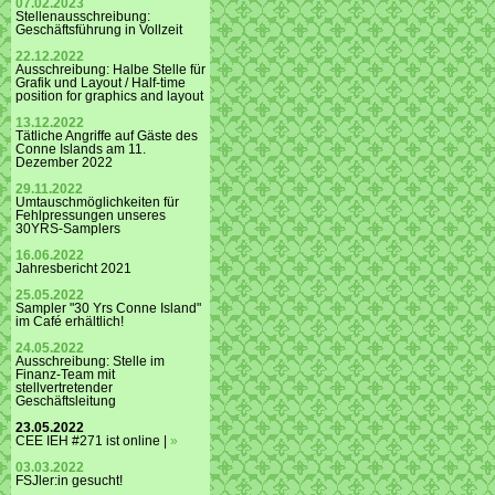
07.02.2023
Stellenausschreibung:
Geschäftsführung in Vollzeit
22.12.2022
Ausschreibung: Halbe Stelle für
Grafik und Layout / Half-time
position for graphics and layout
13.12.2022
Tätliche Angriffe auf Gäste des
Conne Islands am 11.
Dezember 2022
29.11.2022
Umtauschmöglichkeiten für
Fehlpressungen unseres
30YRS-Samplers
16.06.2022
Jahresbericht 2021
25.05.2022
Sampler "30 Yrs Conne Island"
im Café erhältlich!
24.05.2022
Ausschreibung: Stelle im
Finanz-Team mit
stellvertretender
Geschäftsleitung
23.05.2022
CEE IEH #271 ist online |
»
03.03.2022
FSJler:in gesucht!