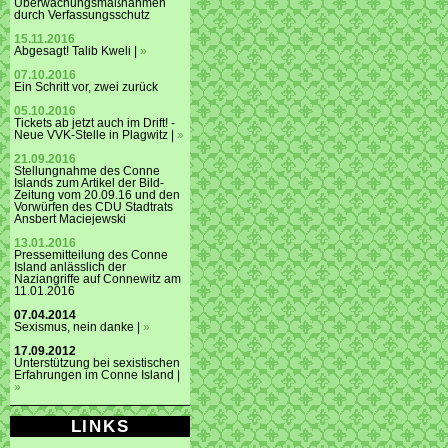
Überwachungsmaßnahmen
durch Verfassungsschutz
15.11.2016
Abgesagt! Talib Kweli |
»
07.10.2016
Ein Schritt vor, zwei zurück
05.10.2016
Tickets ab jetzt auch im Drift! -
Neue VVK-Stelle in Plagwitz |
»
21.09.2016
Stellungnahme des Conne
Islands zum Artikel der Bild-
Zeitung vom 20.09.16 und den
Vorwürfen des CDU Stadtrats
Ansbert Maciejewski
13.01.2016
Pressemitteilung des Conne
Island anlässlich der
Naziangriffe auf Connewitz am
11.01.2016
07.04.2014
Sexismus, nein danke |
»
17.09.2012
Unterstützung bei sexistischen
Erfahrungen im Conne Island |
»
LINKS