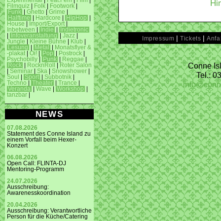
Experimental
|
Feat.Fem
|
Film
|
Hi
Filmquiz
|
Folk
|
Footwork
|
Funk
|
Ghetto
|
Grime
|
Halftime
|
Hardcore
|
HipHop
|
House
|
Import/Export
|
Inbetween
|
Indie
|
Indietronic
|
Infoveranstaltung
|
Jazz
|
|
|
Impressum
Tickets
Anfa
Jungle
|
Kleine Bühne
|
Klub
|
Lesung
|
Metal
|
Monatsflyer &
-plakat
|
Oi!
|
Pop
|
Postrock
|
Psychobilly
|
Punk
|
Reggae
|
Conne Isl
Rock
|
RocknRoll
|
Roter Salon
|
Seminar
|
Ska
|
Snowshower
|
Tel.: 
Soul
|
Sport
|
Subbotnik
|
info@conn
Techno
|
Theater
|
Trance
|
Veranda
|
Wave
|
Workshop
|
tanzbar
|
NEWS
07.08.2026
Statement des Conne Island zu
einem Vorfall beim Hexer-
Konzert
06.08.2026
Open Call: FLINTA-DJ
Mentoring-Programm
24.07.2026
Ausschreibung:
Awarenesskoordination
20.04.2026
Ausschreibung: Verantwortliche
Person für die Küche/Catering