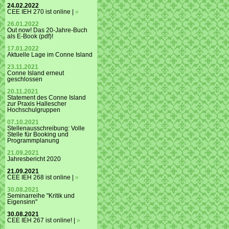
24.02.2022
CEE IEH 270 ist online |
»
26.01.2022
Out now! Das 20-Jahre-Buch
als E-Book (pdf)!
17.01.2022
Aktuelle Lage im Conne Island
23.11.2021
Conne Island erneut
geschlossen
20.11.2021
Statement des Conne Island
zur Praxis Hallescher
Hochschulgruppen
07.10.2021
Stellenausschreibung: Volle
Stelle für Booking und
Programmplanung
21.09.2021
Jahresbericht 2020
21.09.2021
CEE IEH 268 ist online |
»
30.08.2021
Seminarreihe "Kritik und
Eigensinn"
30.08.2021
CEE IEH 267 ist online! |
»