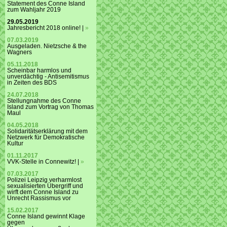
Statement des Conne Island
zum Wahljahr 2019
29.05.2019
Jahresbericht 2018 online! |
»
07.03.2019
Ausgeladen. Nietzsche & the
Wagners
05.11.2018
Scheinbar harmlos und
unverdächtig - Antisemitismus
in Zeiten des BDS
24.07.2018
Stellungnahme des Conne
Island zum Vortrag von Thomas
Maul
04.05.2018
Solidaritätserklärung mit dem
Netzwerk für Demokratische
Kultur
01.11.2017
VVK-Stelle in Connewitz! |
»
07.03.2017
Polizei Leipzig verharmlost
sexualisierten Übergriff und
wirft dem Conne Island zu
Unrecht Rassismus vor
15.02.2017
Conne Island gewinnt Klage
gegen