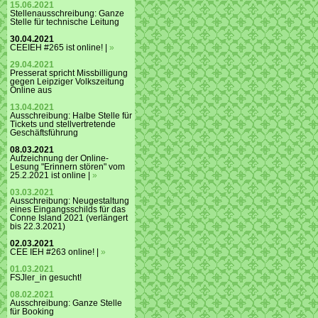
15.06.2021
Stellenausschreibung: Ganze
Stelle für technische Leitung
30.04.2021
CEEIEH #265 ist online! |
»
29.04.2021
Presserat spricht Missbilligung
gegen Leipziger Volkszeitung
Online aus
13.04.2021
Ausschreibung: Halbe Stelle für
Tickets und stellvertretende
Geschäftsführung
08.03.2021
Aufzeichnung der Online-
Lesung "Erinnern stören" vom
25.2.2021 ist online |
»
03.03.2021
Ausschreibung: Neugestaltung
eines Eingangsschilds für das
Conne Island 2021 (verlängert
bis 22.3.2021)
02.03.2021
CEE IEH #263 online! |
»
01.03.2021
FSJler_in gesucht!
08.02.2021
Ausschreibung: Ganze Stelle
für Booking