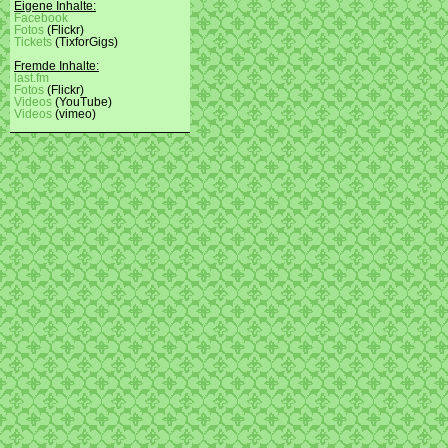
Eigene Inhalte:
Facebook
Fotos
(Flickr)
Tickets
(TixforGigs)
Fremde Inhalte:
last.fm
Fotos
(Flickr)
Videos
(YouTube)
Videos
(vimeo)