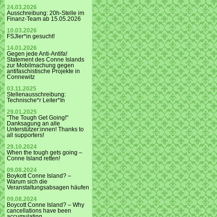
24.03.2026
Ausschreibung: 20h-Stelle im
Finanz-Team ab 15.05.2026
10.03.2026
FSJler*in gesucht!
14.01.2026
Gegen jede Anti-Antifa!
Statement des Conne Islands
zur Mobilmachung gegen
antifaschistische Projekte in
Connewitz
03.11.2025
Stellenausschreibung:
Technische*r Leiter*In
29.01.2025
"The Tough Get Going!"
Danksagung an alle
Unterstützer:innen! Thanks to
all supporters!
29.10.2024
When the tough gets going –
Conne Island retten!
09.08.2024
Boykott Conne Island? –
Warum sich die
Veranstaltungsabsagen häufen
09.08.2024
Boycott Conne Island? – Why
cancellations have been
accumulating