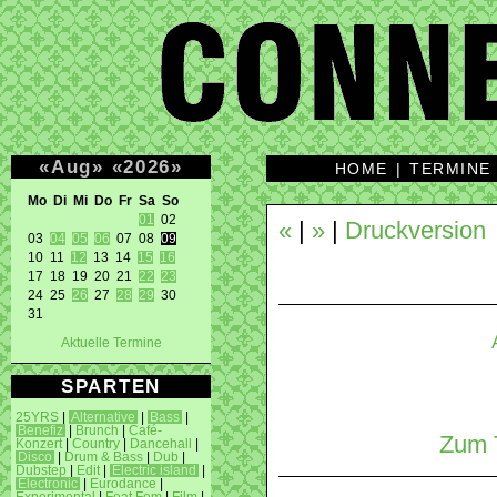
«
Aug
»
«
2026
»
HOME
|
TERMINE
Mo Di Mi Do Fr Sa So 
01
 02 

«
|
»
|
Druckversion
03 
04
05
06
 07 08 
09
10 11 
12
 13 14 
15
16
17 18 19 20 21 
22
23
24 25 
26
 27 
28
29
 30 

31 
Aktuelle Termine
SPARTEN
25YRS
|
Alternative
|
Bass
|
Benefiz
|
Brunch
|
Café-
Zum T
Konzert
|
Country
|
Dancehall
|
Disco
|
Drum & Bass
|
Dub
|
Dubstep
|
Edit
|
Electric island
|
Electronic
|
Eurodance
|