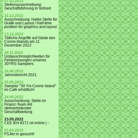
07.02.2023
Stellenausschreibung:
Geschäftsführung in Vollzeit
22.12.2022
Ausschreibung: Halbe Stelle für
Grafik und Layout / Half-time
position for graphics and layout
13.12.2022
Tätliche Angriffe auf Gäste des
Conne Islands am 11.
Dezember 2022
29.11.2022
Umtauschmöglichkeiten für
Fehlpressungen unseres
30YRS-Samplers
16.06.2022
Jahresbericht 2021
25.05.2022
Sampler "30 Yrs Conne Island"
im Café erhältlich!
24.05.2022
Ausschreibung: Stelle im
Finanz-Team mit
stellvertretender
Geschäftsleitung
23.05.2022
CEE IEH #271 ist online |
»
03.03.2022
FSJler:in gesucht!