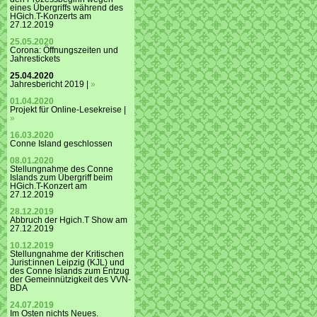
eines Übergriffs während des
HGich.T-Konzerts am
27.12.2019
25.05.2020
Corona: Öffnungszeiten und
Jahrestickets
25.04.2020
Jahresbericht 2019 |
»
01.04.2020
Projekt für Online-Lesekreise |
»
16.03.2020
Conne Island geschlossen
08.01.2020
Stellungnahme des Conne
Islands zum Übergriff beim
HGich.T-Konzert am
27.12.2019
28.12.2019
Abbruch der Hgich.T Show am
27.12.2019
10.12.2019
Stellungnahme der Kritischen
Jurist:innen Leipzig (KJL) und
des Conne Islands zum Entzug
der Gemeinnützigkeit des VVN-
BDA
24.07.2019
Im Osten nichts Neues.