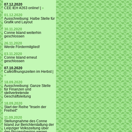
07.12.2020
CEE IEH #263 online! |
»
01.12.2020
Ausschreibung: Halbe Stelle für
Grafik und Layout
30.11.2020
Conne Island weiterhin
geschlossen
26.11.2020
Werde Fördermitglied!
03.11.2020
Conne Island erneut
geschlossen
07.10.2020
Caféöffnungszeiten im Herbst |
»
18.09.2020
Ausschreibung: Ganze Stelle
für Finanzen und
stellvertretende
Geschäftsleitung
18.09.2020
Start der Reihe "Inseln der
Freiheit"
11.09.2020
Stellungnahme des Conne
Island zur Berichterstattung der
Leipziger Volkszeitung über
den Prozessbeginn wegen