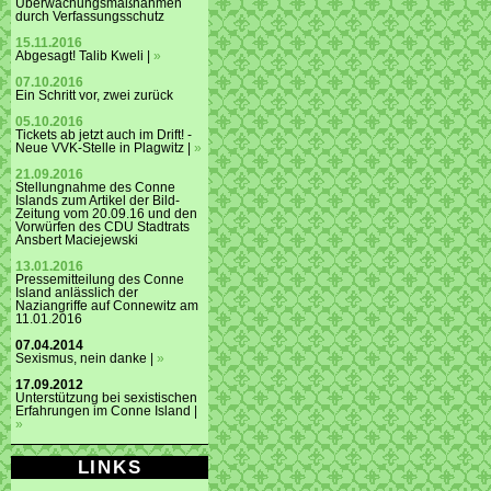
Überwachungsmaßnahmen
durch Verfassungsschutz
15.11.2016
Abgesagt! Talib Kweli |
»
07.10.2016
Ein Schritt vor, zwei zurück
05.10.2016
Tickets ab jetzt auch im Drift! -
Neue VVK-Stelle in Plagwitz |
»
21.09.2016
Stellungnahme des Conne
Islands zum Artikel der Bild-
Zeitung vom 20.09.16 und den
Vorwürfen des CDU Stadtrats
Ansbert Maciejewski
13.01.2016
Pressemitteilung des Conne
Island anlässlich der
Naziangriffe auf Connewitz am
11.01.2016
07.04.2014
Sexismus, nein danke |
»
17.09.2012
Unterstützung bei sexistischen
Erfahrungen im Conne Island |
»
LINKS