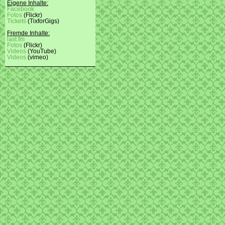
Eigene Inhalte:
Facebook
Fotos
(Flickr)
Tickets
(TixforGigs)
Fremde Inhalte:
last.fm
Fotos
(Flickr)
Videos
(YouTube)
Videos
(vimeo)