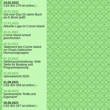
24.02.2022
CEE IEH 270 ist online |
»
26.01.2022
Out now! Das 20-Jahre-Buch
als E-Book (pdf)!
17.01.2022
Aktuelle Lage im Conne Island
23.11.2021
Conne Island erneut
geschlossen
20.11.2021
Statement des Conne Island
zur Praxis Hallescher
Hochschulgruppen
07.10.2021
Stellenausschreibung: Volle
Stelle für Booking und
Programmplanung
21.09.2021
Jahresbericht 2020
21.09.2021
CEE IEH 268 ist online |
»
30.08.2021
Seminarreihe "Kritik und
Eigensinn"
30.08.2021
CEE IEH 267 ist online! |
»