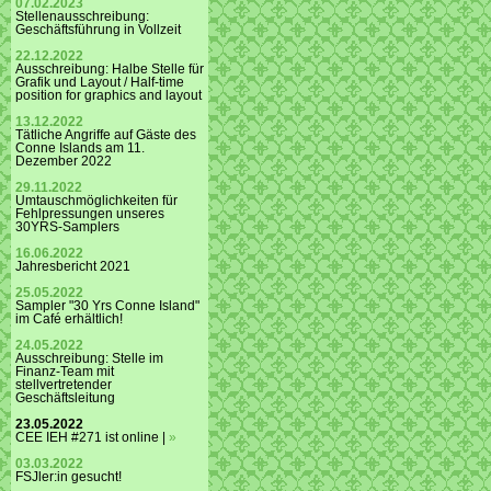
07.02.2023
Stellenausschreibung:
Geschäftsführung in Vollzeit
22.12.2022
Ausschreibung: Halbe Stelle für
Grafik und Layout / Half-time
position for graphics and layout
13.12.2022
Tätliche Angriffe auf Gäste des
Conne Islands am 11.
Dezember 2022
29.11.2022
Umtauschmöglichkeiten für
Fehlpressungen unseres
30YRS-Samplers
16.06.2022
Jahresbericht 2021
25.05.2022
Sampler "30 Yrs Conne Island"
im Café erhältlich!
24.05.2022
Ausschreibung: Stelle im
Finanz-Team mit
stellvertretender
Geschäftsleitung
23.05.2022
CEE IEH #271 ist online |
»
03.03.2022
FSJler:in gesucht!