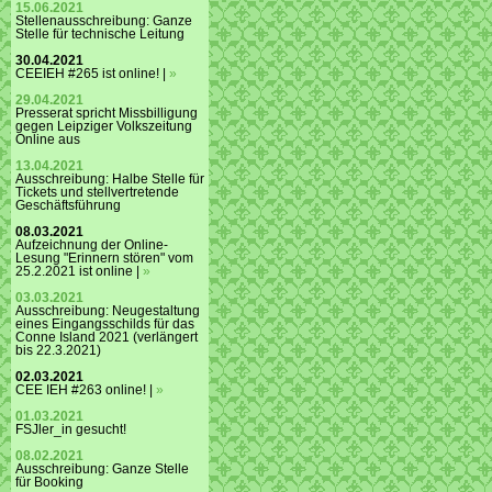
15.06.2021
Stellenausschreibung: Ganze
Stelle für technische Leitung
30.04.2021
CEEIEH #265 ist online! |
»
29.04.2021
Presserat spricht Missbilligung
gegen Leipziger Volkszeitung
Online aus
13.04.2021
Ausschreibung: Halbe Stelle für
Tickets und stellvertretende
Geschäftsführung
08.03.2021
Aufzeichnung der Online-
Lesung "Erinnern stören" vom
25.2.2021 ist online |
»
03.03.2021
Ausschreibung: Neugestaltung
eines Eingangsschilds für das
Conne Island 2021 (verlängert
bis 22.3.2021)
02.03.2021
CEE IEH #263 online! |
»
01.03.2021
FSJler_in gesucht!
08.02.2021
Ausschreibung: Ganze Stelle
für Booking