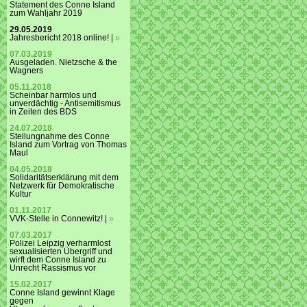
Statement des Conne Island
zum Wahljahr 2019
29.05.2019
Jahresbericht 2018 online! |
»
07.03.2019
Ausgeladen. Nietzsche & the
Wagners
05.11.2018
Scheinbar harmlos und
unverdächtig - Antisemitismus
in Zeiten des BDS
24.07.2018
Stellungnahme des Conne
Island zum Vortrag von Thomas
Maul
04.05.2018
Solidaritätserklärung mit dem
Netzwerk für Demokratische
Kultur
01.11.2017
VVK-Stelle in Connewitz! |
»
07.03.2017
Polizei Leipzig verharmlost
sexualisierten Übergriff und
wirft dem Conne Island zu
Unrecht Rassismus vor
15.02.2017
Conne Island gewinnt Klage
gegen