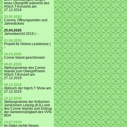
eines Übergriffs während des
HGich.T-Konzerts am
27.12.2019
25.05.2020
Corona: Öffnungszeiten und
Jahrestickets
25.04.2020
Jahresbericht 2019 |
»
01.04.2020
Projekt für Online-Lesekreise |
»
16.03.2020
Conne Island geschlossen
08.01.2020
Stellungnahme des Conne
Islands zum Übergriff beim
HGich.T-Konzert am
27.12.2019
28.12.2019
Abbruch der Hgich.T Show am
27.12.2019
10.12.2019
Stellungnahme der Kritischen
Jurist:innen Leipzig (KJL) und
des Conne Islands zum Entzug
der Gemeinnützigkeit des VVN-
BDA
24.07.2019
Im Osten nichts Neues.