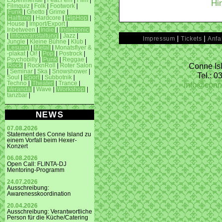
Experimental
|
Feat.Fem
|
Film
|
Hi
Filmquiz
|
Folk
|
Footwork
|
Funk
|
Ghetto
|
Grime
|
Halftime
|
Hardcore
|
HipHop
|
House
|
Import/Export
|
Inbetween
|
Indie
|
Indietronic
|
Infoveranstaltung
|
Jazz
|
|
|
Impressum
Tickets
Anfa
Jungle
|
Kleine Bühne
|
Klub
|
Lesung
|
Metal
|
Monatsflyer &
-plakat
|
Oi!
|
Pop
|
Postrock
|
Psychobilly
|
Punk
|
Reggae
|
Conne Isl
Rock
|
RocknRoll
|
Roter Salon
|
Seminar
|
Ska
|
Snowshower
|
Tel.: 
Soul
|
Sport
|
Subbotnik
|
info@conn
Techno
|
Theater
|
Trance
|
Veranda
|
Wave
|
Workshop
|
tanzbar
|
NEWS
07.08.2026
Statement des Conne Island zu
einem Vorfall beim Hexer-
Konzert
06.08.2026
Open Call: FLINTA-DJ
Mentoring-Programm
24.07.2026
Ausschreibung:
Awarenesskoordination
20.04.2026
Ausschreibung: Verantwortliche
Person für die Küche/Catering