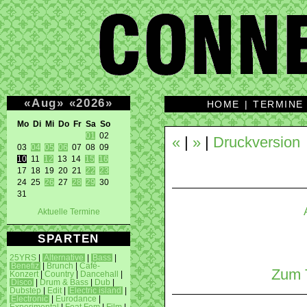
«
Aug
»
«
2026
»
HOME
|
TERMINE
Mo Di Mi Do Fr Sa So 
01
 02 

«
|
»
|
Druckversion
03 
04
05
06
10
 11 
12
 13 14 
15
16
17 18 19 20 21 
22
23
24 25 
26
 27 
28
29
 30 

31 
Aktuelle Termine
SPARTEN
25YRS
|
Alternative
|
Bass
|
Benefiz
|
Brunch
|
Café-
Zum T
Konzert
|
Country
|
Dancehall
|
Disco
|
Drum & Bass
|
Dub
|
Dubstep
|
Edit
|
Electric island
|
Electronic
|
Eurodance
|