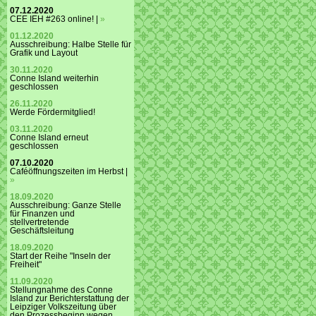
07.12.2020
CEE IEH #263 online! |
»
01.12.2020
Ausschreibung: Halbe Stelle für
Grafik und Layout
30.11.2020
Conne Island weiterhin
geschlossen
26.11.2020
Werde Fördermitglied!
03.11.2020
Conne Island erneut
geschlossen
07.10.2020
Caféöffnungszeiten im Herbst |
»
18.09.2020
Ausschreibung: Ganze Stelle
für Finanzen und
stellvertretende
Geschäftsleitung
18.09.2020
Start der Reihe "Inseln der
Freiheit"
11.09.2020
Stellungnahme des Conne
Island zur Berichterstattung der
Leipziger Volkszeitung über
den Prozessbeginn wegen