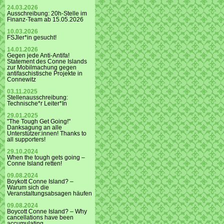
24.03.2026
Ausschreibung: 20h-Stelle im
Finanz-Team ab 15.05.2026
10.03.2026
FSJler*in gesucht!
14.01.2026
Gegen jede Anti-Antifa!
Statement des Conne Islands
zur Mobilmachung gegen
antifaschistische Projekte in
Connewitz
03.11.2025
Stellenausschreibung:
Technische*r Leiter*In
29.01.2025
"The Tough Get Going!"
Danksagung an alle
Unterstützer:innen! Thanks to
all supporters!
29.10.2024
When the tough gets going –
Conne Island retten!
09.08.2024
Boykott Conne Island? –
Warum sich die
Veranstaltungsabsagen häufen
09.08.2024
Boycott Conne Island? – Why
cancellations have been
accumulating