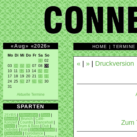
«
Aug
»
«
2026
»
HOME
|
TERMINE
Mo Di Mi Do Fr Sa So 
01
 02 

«
|
»
|
Druckversion
03 
04
05
06
 07 08 
09
10 11 
12
 13 14 
15
16
17 18 19 20 21 
22
23
24 25 
26
 27 
28
29
 30 

31 
Aktuelle Termine
SPARTEN
25YRS
|
Alternative
|
Bass
|
Benefiz
|
Brunch
|
Café-
Zum T
Konzert
|
Country
|
Dancehall
|
Disco
|
Drum & Bass
|
Dub
|
Dubstep
|
Edit
|
Electric island
|
Electronic
|
Eurodance
|