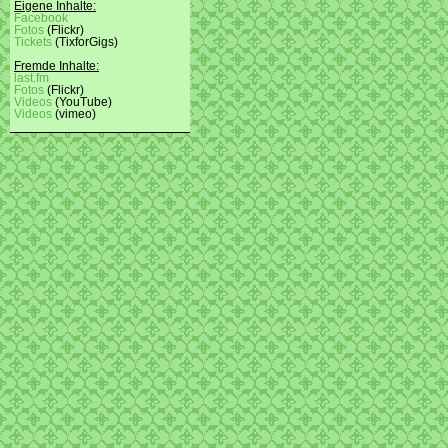
Eigene Inhalte:
Facebook
Fotos
(Flickr)
Tickets
(TixforGigs)
Fremde Inhalte:
last.fm
Fotos
(Flickr)
Videos
(YouTube)
Videos
(vimeo)