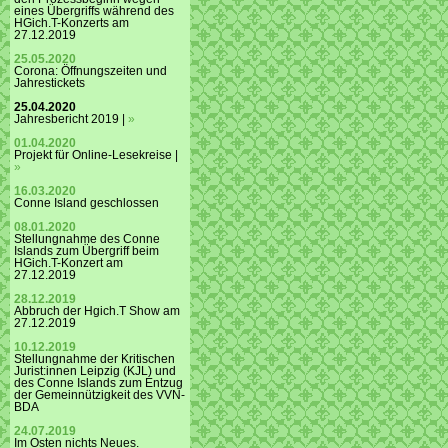
eines Übergriffs während des
HGich.T-Konzerts am
27.12.2019
25.05.2020
Corona: Öffnungszeiten und
Jahrestickets
25.04.2020
Jahresbericht 2019 |
»
01.04.2020
Projekt für Online-Lesekreise |
»
16.03.2020
Conne Island geschlossen
08.01.2020
Stellungnahme des Conne
Islands zum Übergriff beim
HGich.T-Konzert am
27.12.2019
28.12.2019
Abbruch der Hgich.T Show am
27.12.2019
10.12.2019
Stellungnahme der Kritischen
Jurist:innen Leipzig (KJL) und
des Conne Islands zum Entzug
der Gemeinnützigkeit des VVN-
BDA
24.07.2019
Im Osten nichts Neues.