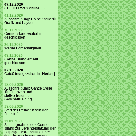
07.12.2020
CEE IEH #263 online! |
»
01.12.2020
Ausschreibung: Halbe Stelle für
Grafik und Layout
30.11.2020
Conne Island weiterhin
geschlossen
26.11.2020
Werde Fördermitglied!
03.11.2020
Conne Island erneut
geschlossen
07.10.2020
Caféöffnungszeiten im Herbst |
»
18.09.2020
Ausschreibung: Ganze Stelle
für Finanzen und
stellvertretende
Geschäftsleitung
18.09.2020
Start der Reihe "Inseln der
Freiheit"
11.09.2020
Stellungnahme des Conne
Island zur Berichterstattung der
Leipziger Volkszeitung über
den Prozessbeginn wegen