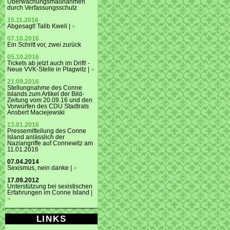
Überwachungsmaßnahmen
durch Verfassungsschutz
15.11.2016
Abgesagt! Talib Kweli |
»
07.10.2016
Ein Schritt vor, zwei zurück
05.10.2016
Tickets ab jetzt auch im Drift! -
Neue VVK-Stelle in Plagwitz |
»
21.09.2016
Stellungnahme des Conne
Islands zum Artikel der Bild-
Zeitung vom 20.09.16 und den
Vorwürfen des CDU Stadtrats
Ansbert Maciejewski
13.01.2016
Pressemitteilung des Conne
Island anlässlich der
Naziangriffe auf Connewitz am
11.01.2016
07.04.2014
Sexismus, nein danke |
»
17.09.2012
Unterstützung bei sexistischen
Erfahrungen im Conne Island |
»
LINKS