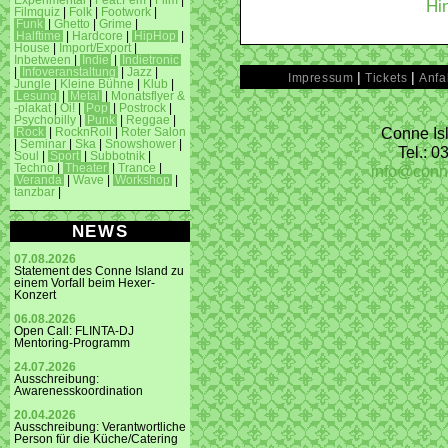
Experimental
|
Feat.Fem
|
Film
|
Hi
Filmquiz
|
Folk
|
Footwork
|
Funk
|
Ghetto
|
Grime
|
Halftime
|
Hardcore
|
HipHop
|
House
|
Import/Export
|
Inbetween
|
Indie
|
Indietronic
|
Infoveranstaltung
|
Jazz
|
|
|
Impressum
Tickets
Anfa
Jungle
|
Kleine Bühne
|
Klub
|
Lesung
|
Metal
|
Monatsflyer &
-plakat
|
Oi!
|
Pop
|
Postrock
|
Psychobilly
|
Punk
|
Reggae
|
Conne Isl
Rock
|
RocknRoll
|
Roter Salon
|
Seminar
|
Ska
|
Snowshower
|
Tel.: 
Soul
|
Sport
|
Subbotnik
|
info@conn
Techno
|
Theater
|
Trance
|
Veranda
|
Wave
|
Workshop
|
tanzbar
|
NEWS
07.08.2026
Statement des Conne Island zu
einem Vorfall beim Hexer-
Konzert
06.08.2026
Open Call: FLINTA-DJ
Mentoring-Programm
24.07.2026
Ausschreibung:
Awarenesskoordination
20.04.2026
Ausschreibung: Verantwortliche
Person für die Küche/Catering