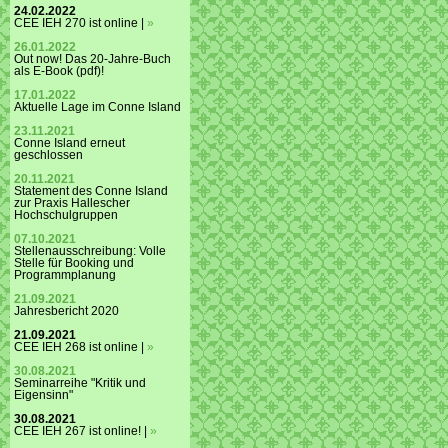
24.02.2022
CEE IEH 270 ist online |
»
26.01.2022
Out now! Das 20-Jahre-Buch
als E-Book (pdf)!
17.01.2022
Aktuelle Lage im Conne Island
23.11.2021
Conne Island erneut
geschlossen
20.11.2021
Statement des Conne Island
zur Praxis Hallescher
Hochschulgruppen
07.10.2021
Stellenausschreibung: Volle
Stelle für Booking und
Programmplanung
21.09.2021
Jahresbericht 2020
21.09.2021
CEE IEH 268 ist online |
»
30.08.2021
Seminarreihe "Kritik und
Eigensinn"
30.08.2021
CEE IEH 267 ist online! |
»