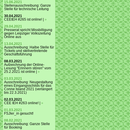
15.06.2021
Stellenausschreibung: Ganze
Stelle für technische Leitung
30.04.2021
CEEIEH #265 ist online! |
»
29.04.2021
Presserat spricht Missbilligung
gegen Leipziger Volkszeitung
Online aus
13.04.2021
Ausschreibung: Halbe Stelle für
Tickets und stellvertretende
Geschäftsführung
08.03.2021
Aufzeichnung der Online-
Lesung "Erinnern stören" vom
25.2.2021 ist online |
»
03.03.2021
Ausschreibung: Neugestaltung
eines Eingangsschilds für das
Conne Island 2021 (verlängert
bis 22.3.2021)
02.03.2021
CEE IEH #263 online! |
»
01.03.2021
FSJler_in gesucht!
08.02.2021
Ausschreibung: Ganze Stelle
für Booking