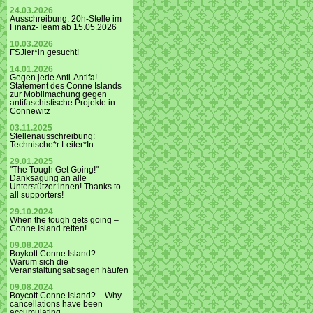
24.03.2026
Ausschreibung: 20h-Stelle im
Finanz-Team ab 15.05.2026
10.03.2026
FSJler*in gesucht!
14.01.2026
Gegen jede Anti-Antifa!
Statement des Conne Islands
zur Mobilmachung gegen
antifaschistische Projekte in
Connewitz
03.11.2025
Stellenausschreibung:
Technische*r Leiter*In
29.01.2025
"The Tough Get Going!"
Danksagung an alle
Unterstützer:innen! Thanks to
all supporters!
29.10.2024
When the tough gets going –
Conne Island retten!
09.08.2024
Boykott Conne Island? –
Warum sich die
Veranstaltungsabsagen häufen
09.08.2024
Boycott Conne Island? – Why
cancellations have been
accumulating