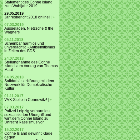
Statement des Conne Island
zum Wahljahr 2019
29.05.2019
Jahresbericht 2018 online! |
»
07.03.2019
Ausgeladen. Nietzsche & the
Wagners
05.11.2018
Scheinbar harmlos und
unverdächtig - Antisemitismus
in Zeiten des BDS
24.07.2018
Stellungnahme des Conne
Island zum Vortrag von Thomas
Maul
04.05.2018
Solidaritätserklärung mit dem
Netzwerk für Demokratische
Kultur
01.11.2017
VVK-Stelle in Connewitz! |
»
07.03.2017
Polizei Leipzig verharmlost
sexualisierten Übergriff und
wirft dem Conne Island zu
Unrecht Rassismus vor
15.02.2017
Conne Island gewinnt Klage
gegen