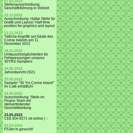
07.02.2023
Stellenausschreibung:
Geschäftsführung in Vollzeit
22.12.2022
Ausschreibung: Halbe Stelle für
Grafik und Layout / Half-time
position for graphics and layout
13.12.2022
Tätliche Angriffe auf Gäste des
Conne Islands am 11.
Dezember 2022
29.11.2022
Umtauschmöglichkeiten für
Fehlpressungen unseres
30YRS-Samplers
16.06.2022
Jahresbericht 2021
25.05.2022
Sampler "30 Yrs Conne Island"
im Café erhältlich!
24.05.2022
Ausschreibung: Stelle im
Finanz-Team mit
stellvertretender
Geschäftsleitung
23.05.2022
CEE IEH #271 ist online |
»
03.03.2022
FSJler:in gesucht!