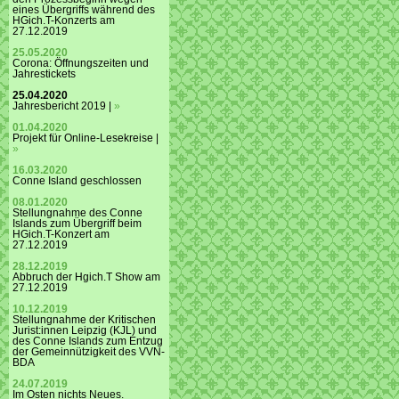
eines Übergriffs während des
HGich.T-Konzerts am
27.12.2019
25.05.2020
Corona: Öffnungszeiten und
Jahrestickets
25.04.2020
Jahresbericht 2019 |
»
01.04.2020
Projekt für Online-Lesekreise |
»
16.03.2020
Conne Island geschlossen
08.01.2020
Stellungnahme des Conne
Islands zum Übergriff beim
HGich.T-Konzert am
27.12.2019
28.12.2019
Abbruch der Hgich.T Show am
27.12.2019
10.12.2019
Stellungnahme der Kritischen
Jurist:innen Leipzig (KJL) und
des Conne Islands zum Entzug
der Gemeinnützigkeit des VVN-
BDA
24.07.2019
Im Osten nichts Neues.