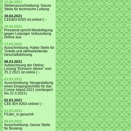
15.06.2021
Stellenausschreibung: Ganze
Stelle für technische Leitung
30.04.2021
CEEIEH #265 ist online! |
»
29.04.2021
Presserat spricht Missbilligung
gegen Leipziger Volkszeitung
Online aus
13.04.2021
Ausschreibung: Halbe Stelle für
Tickets und stellvertretende
Geschäftsführung
08.03.2021
Aufzeichnung der Online-
Lesung "Erinnern stören" vom
25.2.2021 ist online |
»
03.03.2021
Ausschreibung: Neugestaltung
eines Eingangsschilds für das
Conne Island 2021 (verlängert
bis 22.3.2021)
02.03.2021
CEE IEH #263 online! |
»
01.03.2021
FSJler_in gesucht!
08.02.2021
Ausschreibung: Ganze Stelle
für Booking