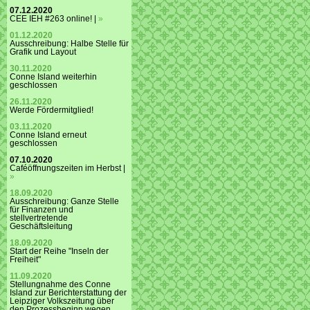
07.12.2020
CEE IEH #263 online! |
»
01.12.2020
Ausschreibung: Halbe Stelle für
Grafik und Layout
30.11.2020
Conne Island weiterhin
geschlossen
26.11.2020
Werde Fördermitglied!
03.11.2020
Conne Island erneut
geschlossen
07.10.2020
Caféöffnungszeiten im Herbst |
»
18.09.2020
Ausschreibung: Ganze Stelle
für Finanzen und
stellvertretende
Geschäftsleitung
18.09.2020
Start der Reihe "Inseln der
Freiheit"
11.09.2020
Stellungnahme des Conne
Island zur Berichterstattung der
Leipziger Volkszeitung über
den Prozessbeginn wegen