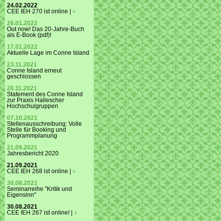
24.02.2022
CEE IEH 270 ist online |
»
26.01.2022
Out now! Das 20-Jahre-Buch
als E-Book (pdf)!
17.01.2022
Aktuelle Lage im Conne Island
23.11.2021
Conne Island erneut
geschlossen
20.11.2021
Statement des Conne Island
zur Praxis Hallescher
Hochschulgruppen
07.10.2021
Stellenausschreibung: Volle
Stelle für Booking und
Programmplanung
21.09.2021
Jahresbericht 2020
21.09.2021
CEE IEH 268 ist online |
»
30.08.2021
Seminarreihe "Kritik und
Eigensinn"
30.08.2021
CEE IEH 267 ist online! |
»