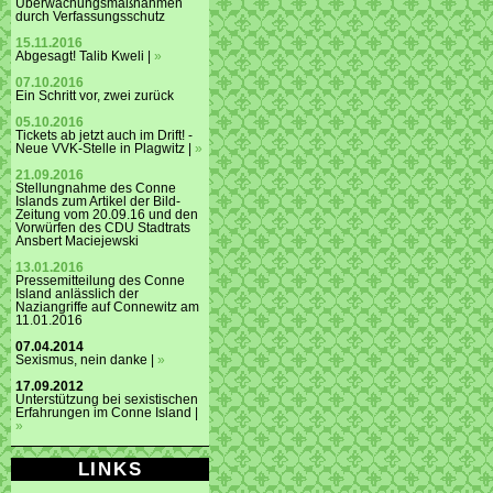
Überwachungsmaßnahmen
durch Verfassungsschutz
15.11.2016
Abgesagt! Talib Kweli |
»
07.10.2016
Ein Schritt vor, zwei zurück
05.10.2016
Tickets ab jetzt auch im Drift! -
Neue VVK-Stelle in Plagwitz |
»
21.09.2016
Stellungnahme des Conne
Islands zum Artikel der Bild-
Zeitung vom 20.09.16 und den
Vorwürfen des CDU Stadtrats
Ansbert Maciejewski
13.01.2016
Pressemitteilung des Conne
Island anlässlich der
Naziangriffe auf Connewitz am
11.01.2016
07.04.2014
Sexismus, nein danke |
»
17.09.2012
Unterstützung bei sexistischen
Erfahrungen im Conne Island |
»
LINKS