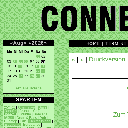
«
Aug
»
«
2026
»
HOME
|
TERMINE
Mo Di Mi Do Fr Sa So 
01
 02 

«
|
»
|
Druckversion
03 
04
05
06
 07 08 
09
10 11 
12
 13 14 
15
16
17 18 19 20 21 
22
23
24 25 
26
 27 
28
29
 30 

31 
Aktuelle Termine
SPARTEN
25YRS
|
Alternative
|
Bass
|
Benefiz
|
Brunch
|
Café-
Zum T
Konzert
|
Country
|
Dancehall
|
Disco
|
Drum & Bass
|
Dub
|
Dubstep
|
Edit
|
Electric island
|
Electronic
|
Eurodance
|