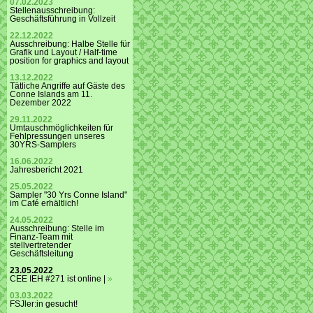
07.02.2023
Stellenausschreibung:
Geschäftsführung in Vollzeit
22.12.2022
Ausschreibung: Halbe Stelle für
Grafik und Layout / Half-time
position for graphics and layout
13.12.2022
Tätliche Angriffe auf Gäste des
Conne Islands am 11.
Dezember 2022
29.11.2022
Umtauschmöglichkeiten für
Fehlpressungen unseres
30YRS-Samplers
16.06.2022
Jahresbericht 2021
25.05.2022
Sampler "30 Yrs Conne Island"
im Café erhältlich!
24.05.2022
Ausschreibung: Stelle im
Finanz-Team mit
stellvertretender
Geschäftsleitung
23.05.2022
CEE IEH #271 ist online |
»
03.03.2022
FSJler:in gesucht!