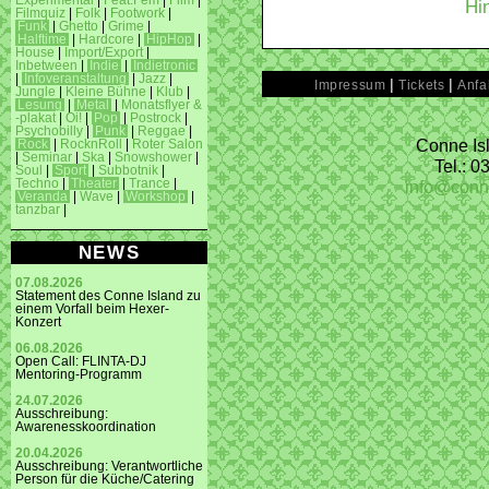
Experimental
|
Feat.Fem
|
Film
|
Hi
Filmquiz
|
Folk
|
Footwork
|
Funk
|
Ghetto
|
Grime
|
Halftime
|
Hardcore
|
HipHop
|
House
|
Import/Export
|
Inbetween
|
Indie
|
Indietronic
|
Infoveranstaltung
|
Jazz
|
|
|
Impressum
Tickets
Anfa
Jungle
|
Kleine Bühne
|
Klub
|
Lesung
|
Metal
|
Monatsflyer &
-plakat
|
Oi!
|
Pop
|
Postrock
|
Psychobilly
|
Punk
|
Reggae
|
Conne Isl
Rock
|
RocknRoll
|
Roter Salon
|
Seminar
|
Ska
|
Snowshower
|
Tel.: 
Soul
|
Sport
|
Subbotnik
|
info@conn
Techno
|
Theater
|
Trance
|
Veranda
|
Wave
|
Workshop
|
tanzbar
|
NEWS
07.08.2026
Statement des Conne Island zu
einem Vorfall beim Hexer-
Konzert
06.08.2026
Open Call: FLINTA-DJ
Mentoring-Programm
24.07.2026
Ausschreibung:
Awarenesskoordination
20.04.2026
Ausschreibung: Verantwortliche
Person für die Küche/Catering