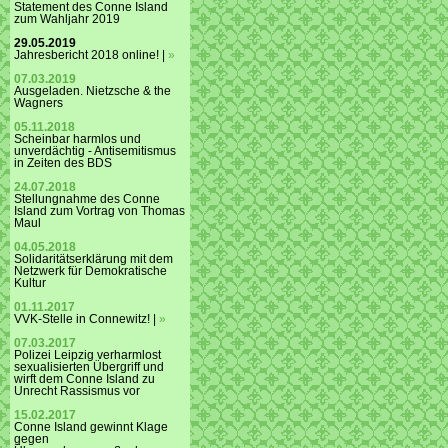
Statement des Conne Island
zum Wahljahr 2019
29.05.2019
Jahresbericht 2018 online! |
»
07.03.2019
Ausgeladen. Nietzsche & the
Wagners
05.11.2018
Scheinbar harmlos und
unverdächtig - Antisemitismus
in Zeiten des BDS
24.07.2018
Stellungnahme des Conne
Island zum Vortrag von Thomas
Maul
04.05.2018
Solidaritätserklärung mit dem
Netzwerk für Demokratische
Kultur
01.11.2017
VVK-Stelle in Connewitz! |
»
07.03.2017
Polizei Leipzig verharmlost
sexualisierten Übergriff und
wirft dem Conne Island zu
Unrecht Rassismus vor
15.02.2017
Conne Island gewinnt Klage
gegen