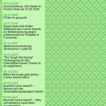
24.03.2026
Ausschreibung: 20h-Stelle im
Finanz-Team ab 15.05.2026
10.03.2026
FSJler*in gesucht!
14.01.2026
Gegen jede Anti-Antifa!
Statement des Conne Islands
zur Mobilmachung gegen
antifaschistische Projekte in
Connewitz
03.11.2025
Stellenausschreibung:
Technische*r Leiter*In
29.01.2025
"The Tough Get Going!"
Danksagung an alle
Unterstützer:innen! Thanks to
all supporters!
29.10.2024
When the tough gets going –
Conne Island retten!
09.08.2024
Boykott Conne Island? –
Warum sich die
Veranstaltungsabsagen häufen
09.08.2024
Boycott Conne Island? – Why
cancellations have been
accumulating