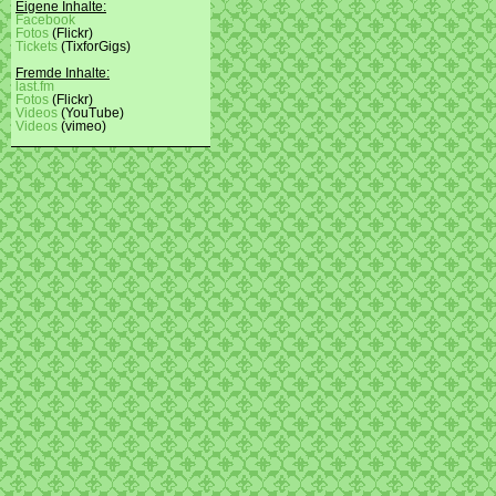
Eigene Inhalte:
Facebook
Fotos
(Flickr)
Tickets
(TixforGigs)
Fremde Inhalte:
last.fm
Fotos
(Flickr)
Videos
(YouTube)
Videos
(vimeo)