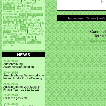
Experimental
|
Feat.Fem
|
Film
|
Hi
Filmquiz
|
Folk
|
Footwork
|
Funk
|
Ghetto
|
Grime
|
Halftime
|
Hardcore
|
HipHop
|
House
|
Import/Export
|
Inbetween
|
Indie
|
Indietronic
|
Infoveranstaltung
|
Jazz
|
|
|
Impressum
Tickets
Anfa
Jungle
|
Kleine Bühne
|
Klub
|
Lesung
|
Metal
|
Monatsflyer &
-plakat
|
Oi!
|
Pop
|
Postrock
|
Psychobilly
|
Punk
|
Reggae
|
Conne Isl
Rock
|
RocknRoll
|
Roter Salon
|
Seminar
|
Ska
|
Snowshower
|
Tel.: 
Soul
|
Sport
|
Subbotnik
|
info@conn
Techno
|
Theater
|
Trance
|
Veranda
|
Wave
|
Workshop
|
tanzbar
|
NEWS
24.07.2026
Ausschreibung:
Awarenesskoordination
20.04.2026
Ausschreibung: Verantwortliche
Person für die Küche/Catering
24.03.2026
Ausschreibung: 20h-Stelle im
Finanz-Team ab 15.05.2026
10.03.2026
FSJler*in gesucht!
14.01.2026