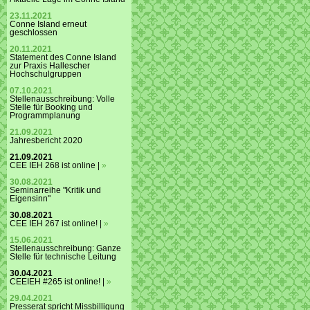
23.11.2021
Conne Island erneut
geschlossen
20.11.2021
Statement des Conne Island
zur Praxis Hallescher
Hochschulgruppen
07.10.2021
Stellenausschreibung: Volle
Stelle für Booking und
Programmplanung
21.09.2021
Jahresbericht 2020
21.09.2021
CEE IEH 268 ist online |
»
30.08.2021
Seminarreihe "Kritik und
Eigensinn"
30.08.2021
CEE IEH 267 ist online! |
»
15.06.2021
Stellenausschreibung: Ganze
Stelle für technische Leitung
30.04.2021
CEEIEH #265 ist online! |
»
29.04.2021
Presserat spricht Missbilligung