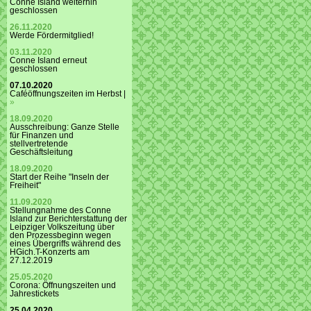
Conne Island weiterhin
geschlossen
26.11.2020
Werde Fördermitglied!
03.11.2020
Conne Island erneut
geschlossen
07.10.2020
Caféöffnungszeiten im Herbst |
»
18.09.2020
Ausschreibung: Ganze Stelle
für Finanzen und
stellvertretende
Geschäftsleitung
18.09.2020
Start der Reihe "Inseln der
Freiheit"
11.09.2020
Stellungnahme des Conne
Island zur Berichterstattung der
Leipziger Volkszeitung über
den Prozessbeginn wegen
eines Übergriffs während des
HGich.T-Konzerts am
27.12.2019
25.05.2020
Corona: Öffnungszeiten und
Jahrestickets
25.04.2020