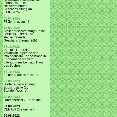
Finanz-Team mit
stellvertretender
Geschäftsleitung ab
01.07.2024
06.04.2024
FSJler:in gesucht!
15.03.2024
Stellenausschreibung: Halbe
Stelle für Tickets und
stellvertretende
Geschäftsführung (20h)
27.10.2023
„Kultur ist der Kitt“:
Veranstaltungsreihe des
Infoladens im Conne Island in
Kooperation mit dem
Literaturhaus Leipzig / Haus
des Buches
18.10.2023
Zu der Situation in Israel
20.09.2023
Stellenausschreibung:
Bookingstelle (25
Stunden/Woche)
18.09.2023
Jahresbericht 2022 online
04.09.2023
CEE IEH 282 online |
»
26.06.2023