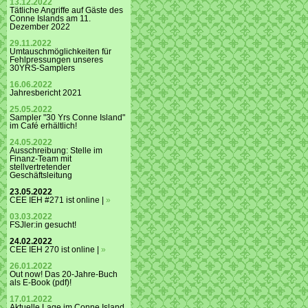
13.12.2022
Tätliche Angriffe auf Gäste des
Conne Islands am 11.
Dezember 2022
29.11.2022
Umtauschmöglichkeiten für
Fehlpressungen unseres
30YRS-Samplers
16.06.2022
Jahresbericht 2021
25.05.2022
Sampler "30 Yrs Conne Island"
im Café erhältlich!
24.05.2022
Ausschreibung: Stelle im
Finanz-Team mit
stellvertretender
Geschäftsleitung
23.05.2022
CEE IEH #271 ist online |
»
03.03.2022
FSJler:in gesucht!
24.02.2022
CEE IEH 270 ist online |
»
26.01.2022
Out now! Das 20-Jahre-Buch
als E-Book (pdf)!
17.01.2022
Aktuelle Lage im Conne Island