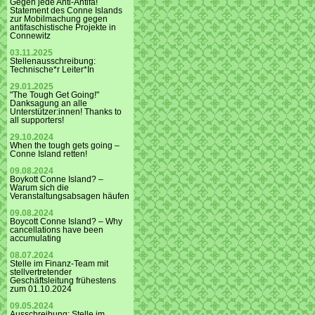
Gegen jede Anti-Antifa!
Statement des Conne Islands
zur Mobilmachung gegen
antifaschistische Projekte in
Connewitz
03.11.2025
Stellenausschreibung:
Technische*r Leiter*In
29.01.2025
"The Tough Get Going!"
Danksagung an alle
Unterstützer:innen! Thanks to
all supporters!
29.10.2024
When the tough gets going –
Conne Island retten!
09.08.2024
Boykott Conne Island? –
Warum sich die
Veranstaltungsabsagen häufen
09.08.2024
Boycott Conne Island? – Why
cancellations have been
accumulating
08.07.2024
Stelle im Finanz-Team mit
stellvertretender
Geschäftsleitung frühestens
zum 01.10.2024
09.05.2024
Ausschreibung: Stelle im