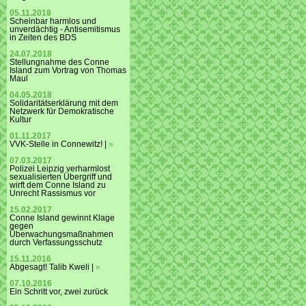
05.11.2018
Scheinbar harmlos und
unverdächtig - Antisemitismus
in Zeiten des BDS
24.07.2018
Stellungnahme des Conne
Island zum Vortrag von Thomas
Maul
04.05.2018
Solidaritätserklärung mit dem
Netzwerk für Demokratische
Kultur
01.11.2017
VVK-Stelle in Connewitz! |
»
07.03.2017
Polizei Leipzig verharmlost
sexualisierten Übergriff und
wirft dem Conne Island zu
Unrecht Rassismus vor
15.02.2017
Conne Island gewinnt Klage
gegen
Überwachungsmaßnahmen
durch Verfassungsschutz
15.11.2016
Abgesagt! Talib Kweli |
»
07.10.2016
Ein Schritt vor, zwei zurück