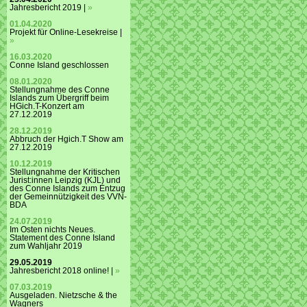
Jahresbericht 2019 |
»
01.04.2020
Projekt für Online-Lesekreise |
»
16.03.2020
Conne Island geschlossen
08.01.2020
Stellungnahme des Conne
Islands zum Übergriff beim
HGich.T-Konzert am
27.12.2019
28.12.2019
Abbruch der Hgich.T Show am
27.12.2019
10.12.2019
Stellungnahme der Kritischen
Jurist:innen Leipzig (KJL) und
des Conne Islands zum Entzug
der Gemeinnützigkeit des VVN-
BDA
24.07.2019
Im Osten nichts Neues.
Statement des Conne Island
zum Wahljahr 2019
29.05.2019
Jahresbericht 2018 online! |
»
07.03.2019
Ausgeladen. Nietzsche & the
Wagners