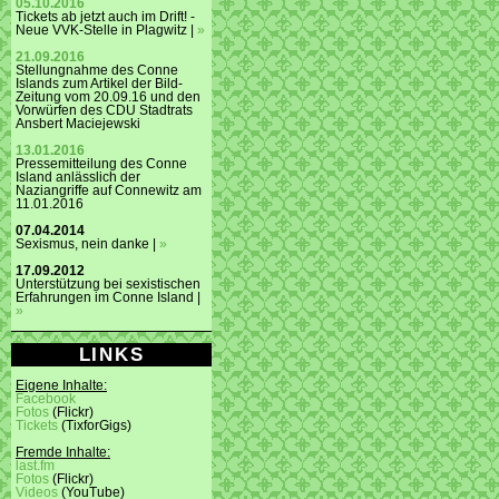
05.10.2016
Tickets ab jetzt auch im Drift! -
Neue VVK-Stelle in Plagwitz |
»
21.09.2016
Stellungnahme des Conne
Islands zum Artikel der Bild-
Zeitung vom 20.09.16 und den
Vorwürfen des CDU Stadtrats
Ansbert Maciejewski
13.01.2016
Pressemitteilung des Conne
Island anlässlich der
Naziangriffe auf Connewitz am
11.01.2016
07.04.2014
Sexismus, nein danke |
»
17.09.2012
Unterstützung bei sexistischen
Erfahrungen im Conne Island |
»
LINKS
Eigene Inhalte:
Facebook
Fotos
(Flickr)
Tickets
(TixforGigs)
Fremde Inhalte:
last.fm
Fotos
(Flickr)
Videos
(YouTube)