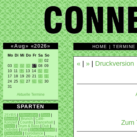
«
Aug
»
«
2026
»
HOME
|
TERMINE
Mo Di Mi Do Fr Sa So 
01
 02 

«
|
»
|
Druckversion
03 
04
05
06
07
 08 09 

10 11 
12
 13 14 
15
16
17 18 19 20 21 
22
23
24 25 
26
 27 
28
29
 30 

31 
Aktuelle Termine
SPARTEN
25YRS
|
Alternative
|
Bass
|
Benefiz
|
Brunch
|
Café-
Zum T
Konzert
|
Country
|
Dancehall
|
Disco
|
Drum & Bass
|
Dub
|
Dubstep
|
Edit
|
Electric island
|
Electronic
|
Eurodance
|