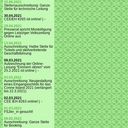
15.06.2021
Stellenausschreibung: Ganze
Stelle für technische Leitung
30.04.2021
CEEIEH #265 ist online! |
»
29.04.2021
Presserat spricht Missbilligung
gegen Leipziger Volkszeitung
Online aus
13.04.2021
Ausschreibung: Halbe Stelle für
Tickets und stellvertretende
Geschäftsführung
08.03.2021
Aufzeichnung der Online-
Lesung "Erinnern stören" vom
25.2.2021 ist online |
»
03.03.2021
Ausschreibung: Neugestaltung
eines Eingangsschilds für das
Conne Island 2021 (verlängert
bis 22.3.2021)
02.03.2021
CEE IEH #263 online! |
»
01.03.2021
FSJler_in gesucht!
08.02.2021
Ausschreibung: Ganze Stelle
für Booking