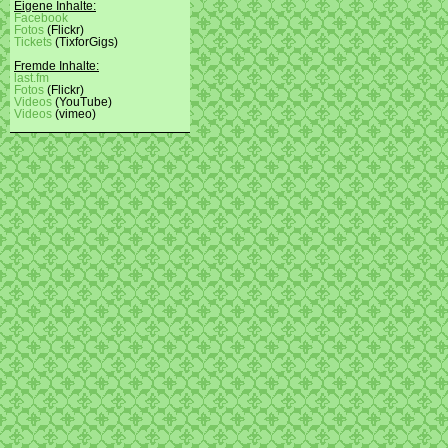
Eigene Inhalte:
Facebook
Fotos
(Flickr)
Tickets
(TixforGigs)
Fremde Inhalte:
last.fm
Fotos
(Flickr)
Videos
(YouTube)
Videos
(vimeo)