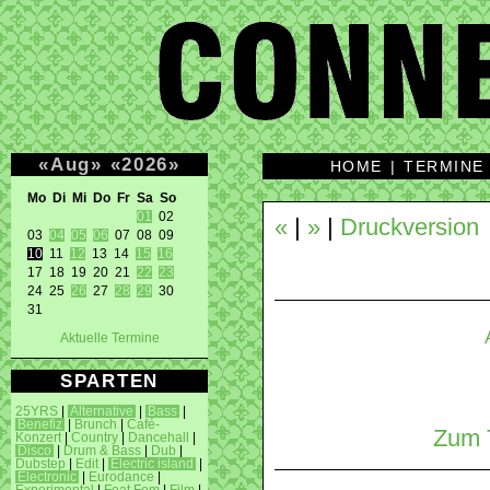
«
Aug
»
«
2026
»
HOME
|
TERMINE
Mo Di Mi Do Fr Sa So 
01
 02 

«
|
»
|
Druckversion
03 
04
05
06
10
 11 
12
 13 14 
15
16
17 18 19 20 21 
22
23
24 25 
26
 27 
28
29
 30 

31 
Aktuelle Termine
SPARTEN
25YRS
|
Alternative
|
Bass
|
Benefiz
|
Brunch
|
Café-
Zum T
Konzert
|
Country
|
Dancehall
|
Disco
|
Drum & Bass
|
Dub
|
Dubstep
|
Edit
|
Electric island
|
Electronic
|
Eurodance
|