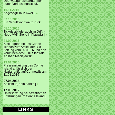
Überwachungsmaßnahmen
durch Verfassungsschutz
15.11.2016
Abgesagt! Talib Kweli |
»
07.10.2016
Ein Schritt vor, zwei zurück
05.10.2016
Tickets ab jetzt auch im Drift! -
Neue VVK-Stelle in Plagwitz |
»
21.09.2016
Stellungnahme des Conne
Islands zum Artikel der Bild-
Zeitung vom 20.09.16 und den
Vorwürfen des CDU Stadtrats
Ansbert Maciejewski
13.01.2016
Pressemitteilung des Conne
Island anlässlich der
Naziangriffe auf Connewitz am
11.01.2016
07.04.2014
Sexismus, nein danke |
»
17.09.2012
Unterstützung bei sexistischen
Erfahrungen im Conne Island |
»
LINKS