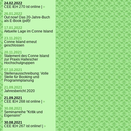
24.02.2022
CEE IEH 270 ist online |
»
26.01.2022
Out now! Das 20-Jahre-Buch
als E-Book (pdf)!
17.01.2022
Aktuelle Lage im Conne Island
23.11.2021
Conne Island erneut
geschlossen
20.11.2021
Statement des Conne Island
zur Praxis Hallescher
Hochschulgruppen
07.10.2021
Stellenausschreibung: Volle
Stelle für Booking und
Programmplanung
21.09.2021
Jahresbericht 2020
21.09.2021
CEE IEH 268 ist online |
»
30.08.2021
Seminarreihe "Kritik und
Eigensinn"
30.08.2021
CEE IEH 267 ist online! |
»