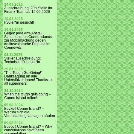
24.03.2026
Ausschreibung: 20h-Stelle im
Finanz-Team ab 15.05.2026
10.03.2026
FSJler*in gesucht!
14.01.2026
Gegen jede Anti-Antifa!
Statement des Conne Islands
zur Mobilmachung gegen
antifaschistische Projekte in
Connewitz
03.11.2025
Stellenausschreibung:
Technische*r Leiter*In
29.01.2025
"The Tough Get Going!"
Danksagung an alle
Unterstützer:innen! Thanks to
all supporters!
29.10.2024
When the tough gets going –
Conne Island retten!
09.08.2024
Boykott Conne Island? –
Warum sich die
Veranstaltungsabsagen häufen
09.08.2024
Boycott Conne Island? – Why
cancellations have been
accumulating