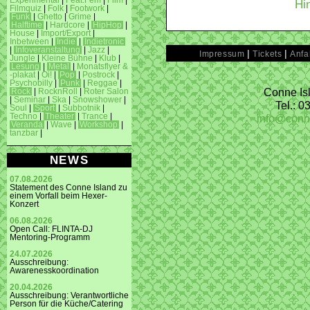
Experimental
|
Feat.Fem
|
Film
|
Hi
Filmquiz
|
Folk
|
Footwork
|
Funk
|
Ghetto
|
Grime
|
Halftime
|
Hardcore
|
HipHop
|
House
|
Import/Export
|
Inbetween
|
Indie
|
Indietronic
|
Infoveranstaltung
|
Jazz
|
|
|
Impressum
Tickets
Anfa
Jungle
|
Kleine Bühne
|
Klub
|
Lesung
|
Metal
|
Monatsflyer &
-plakat
|
Oi!
|
Pop
|
Postrock
|
Psychobilly
|
Punk
|
Reggae
|
Conne Isl
Rock
|
RocknRoll
|
Roter Salon
|
Seminar
|
Ska
|
Snowshower
|
Tel.: 
Soul
|
Sport
|
Subbotnik
|
info@conn
Techno
|
Theater
|
Trance
|
Veranda
|
Wave
|
Workshop
|
tanzbar
|
NEWS
07.08.2026
Statement des Conne Island zu
einem Vorfall beim Hexer-
Konzert
06.08.2026
Open Call: FLINTA-DJ
Mentoring-Programm
24.07.2026
Ausschreibung:
Awarenesskoordination
20.04.2026
Ausschreibung: Verantwortliche
Person für die Küche/Catering