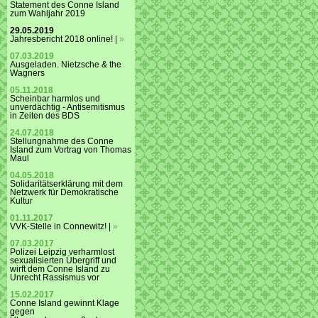
Statement des Conne Island
zum Wahljahr 2019
29.05.2019
Jahresbericht 2018 online! |
»
07.03.2019
Ausgeladen. Nietzsche & the
Wagners
05.11.2018
Scheinbar harmlos und
unverdächtig - Antisemitismus
in Zeiten des BDS
24.07.2018
Stellungnahme des Conne
Island zum Vortrag von Thomas
Maul
04.05.2018
Solidaritätserklärung mit dem
Netzwerk für Demokratische
Kultur
01.11.2017
VVK-Stelle in Connewitz! |
»
07.03.2017
Polizei Leipzig verharmlost
sexualisierten Übergriff und
wirft dem Conne Island zu
Unrecht Rassismus vor
15.02.2017
Conne Island gewinnt Klage
gegen