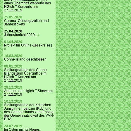
eines Übergriffs während des
HGich.T-Konzerts am
27.12.2019
25.05.2020
Corona: Öffnungszeiten und
Jahrestickets
25.04.2020
Jahresbericht 2019 |
»
01.04.2020
Projekt für Online-Lesekreise |
»
16.03.2020
Conne Island geschlossen
08.01.2020
Stellungnahme des Conne
Islands zum Übergriff beim
HGich.T-Konzert am
27.12.2019
28.12.2019
Abbruch der Hgich.T Show am
27.12.2019
10.12.2019
Stellungnahme der Kritischen
Jurist:innen Leipzig (KJL) und
des Conne Islands zum Entzug
der Gemeinnützigkeit des VVN-
BDA
24.07.2019
Im Osten nichts Neues.