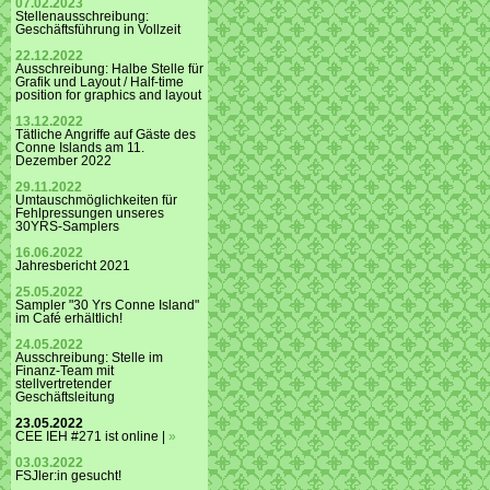
07.02.2023
Stellenausschreibung:
Geschäftsführung in Vollzeit
22.12.2022
Ausschreibung: Halbe Stelle für
Grafik und Layout / Half-time
position for graphics and layout
13.12.2022
Tätliche Angriffe auf Gäste des
Conne Islands am 11.
Dezember 2022
29.11.2022
Umtauschmöglichkeiten für
Fehlpressungen unseres
30YRS-Samplers
16.06.2022
Jahresbericht 2021
25.05.2022
Sampler "30 Yrs Conne Island"
im Café erhältlich!
24.05.2022
Ausschreibung: Stelle im
Finanz-Team mit
stellvertretender
Geschäftsleitung
23.05.2022
CEE IEH #271 ist online |
»
03.03.2022
FSJler:in gesucht!