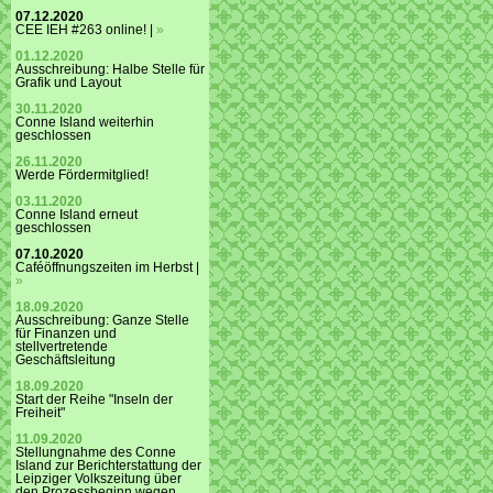
07.12.2020
CEE IEH #263 online! |
»
01.12.2020
Ausschreibung: Halbe Stelle für
Grafik und Layout
30.11.2020
Conne Island weiterhin
geschlossen
26.11.2020
Werde Fördermitglied!
03.11.2020
Conne Island erneut
geschlossen
07.10.2020
Caféöffnungszeiten im Herbst |
»
18.09.2020
Ausschreibung: Ganze Stelle
für Finanzen und
stellvertretende
Geschäftsleitung
18.09.2020
Start der Reihe "Inseln der
Freiheit"
11.09.2020
Stellungnahme des Conne
Island zur Berichterstattung der
Leipziger Volkszeitung über
den Prozessbeginn wegen