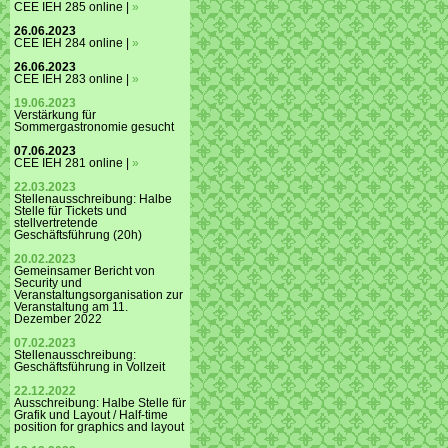
CEE IEH 285 online |
»
26.06.2023
CEE IEH 284 online |
»
26.06.2023
CEE IEH 283 online |
»
19.06.2023
Verstärkung für
Sommergastronomie gesucht
07.06.2023
CEE IEH 281 online |
»
22.03.2023
Stellenausschreibung: Halbe
Stelle für Tickets und
stellvertretende
Geschäftsführung (20h)
20.02.2023
Gemeinsamer Bericht von
Security und
Veranstaltungsorganisation zur
Veranstaltung am 11.
Dezember 2022
07.02.2023
Stellenausschreibung:
Geschäftsführung in Vollzeit
22.12.2022
Ausschreibung: Halbe Stelle für
Grafik und Layout / Half-time
position for graphics and layout