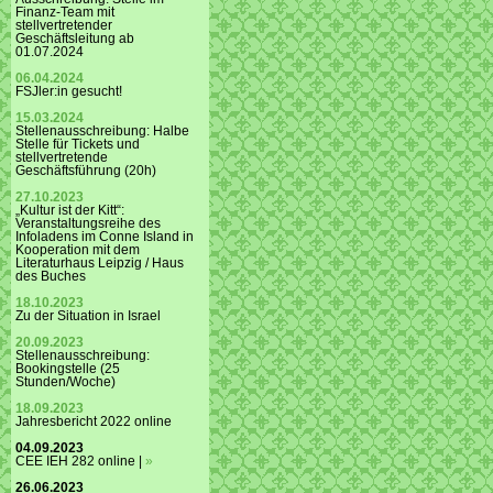
Finanz-Team mit
stellvertretender
Geschäftsleitung ab
01.07.2024
06.04.2024
FSJler:in gesucht!
15.03.2024
Stellenausschreibung: Halbe
Stelle für Tickets und
stellvertretende
Geschäftsführung (20h)
27.10.2023
„Kultur ist der Kitt“:
Veranstaltungsreihe des
Infoladens im Conne Island in
Kooperation mit dem
Literaturhaus Leipzig / Haus
des Buches
18.10.2023
Zu der Situation in Israel
20.09.2023
Stellenausschreibung:
Bookingstelle (25
Stunden/Woche)
18.09.2023
Jahresbericht 2022 online
04.09.2023
CEE IEH 282 online |
»
26.06.2023