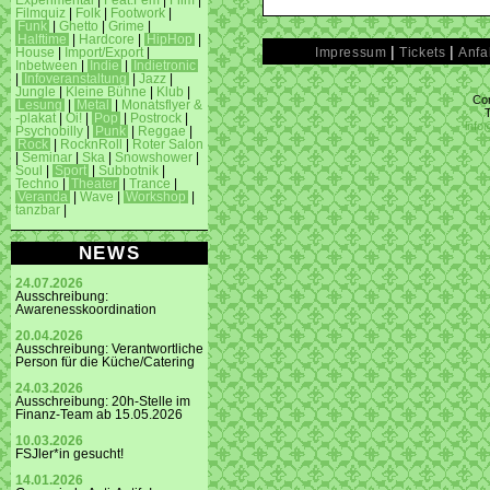
Experimental
|
Feat.Fem
|
Film
|
Filmquiz
|
Folk
|
Footwork
|
Funk
|
Ghetto
|
Grime
|
Halftime
|
Hardcore
|
HipHop
|
|
|
Impressum
Tickets
Anfa
House
|
Import/Export
|
Inbetween
|
Indie
|
Indietronic
|
Infoveranstaltung
|
Jazz
|
Jungle
|
Kleine Bühne
|
Klub
|
Con
Lesung
|
Metal
|
Monatsflyer &
-plakat
|
Oi!
|
Pop
|
Postrock
|
info
Psychobilly
|
Punk
|
Reggae
|
Rock
|
RocknRoll
|
Roter Salon
|
Seminar
|
Ska
|
Snowshower
|
Soul
|
Sport
|
Subbotnik
|
Techno
|
Theater
|
Trance
|
Veranda
|
Wave
|
Workshop
|
tanzbar
|
NEWS
24.07.2026
Ausschreibung:
Awarenesskoordination
20.04.2026
Ausschreibung: Verantwortliche
Person für die Küche/Catering
24.03.2026
Ausschreibung: 20h-Stelle im
Finanz-Team ab 15.05.2026
10.03.2026
FSJler*in gesucht!
14.01.2026