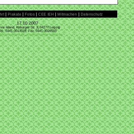
|
|
|
|
|
hrt
Plakate
Fotos
CEE IEH
Mitmachen
Datenschutz
17.10.2007
ne Island, Koburger Str. 3, 04277 Leipzig
Tel.: 0341-3013028, Fax: 0341-3026503
@conne-island.de
,
tickets@conne-island.de