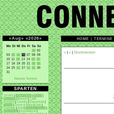
«
Aug
»
«
2026
»
HOME
|
TERMINE
Mo Di Mi Do Fr Sa So 
01
 02 

«
|
»
|
Druckversion
03 
04
05
06
 07 08 09 

10 11 
12
 13 14 
15
16
17 18 19 20 21 
22
23
24 25 
26
 27 
28
29
 30 

31 
Aktuelle Termine
SPARTEN
25YRS
|
Alternative
|
Bass
|
Benefiz
|
Brunch
|
Café-
Konzert
|
Country
|
Dancehall
|
Disco
|
Drum & Bass
|
Dub
|
Dubstep
|
Edit
|
Electric island
|
Electronic
|
Eurodance
|