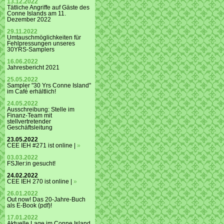
13.12.2022
Tätliche Angriffe auf Gäste des
Conne Islands am 11.
Dezember 2022
29.11.2022
Umtauschmöglichkeiten für
Fehlpressungen unseres
30YRS-Samplers
16.06.2022
Jahresbericht 2021
25.05.2022
Sampler "30 Yrs Conne Island"
im Café erhältlich!
24.05.2022
Ausschreibung: Stelle im
Finanz-Team mit
stellvertretender
Geschäftsleitung
23.05.2022
CEE IEH #271 ist online |
»
03.03.2022
FSJler:in gesucht!
24.02.2022
CEE IEH 270 ist online |
»
26.01.2022
Out now! Das 20-Jahre-Buch
als E-Book (pdf)!
17.01.2022
Aktuelle Lage im Conne Island