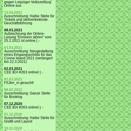
gegen Leipziger Volkszeitung
Online aus
13.04.2021
Ausschreibung: Halbe Stelle für
Tickets und stellvertretende
Geschäftsführung
08.03.2021
Aufzeichnung der Online-
Lesung "Erinnern stören" vom
25.2.2021 ist online |
»
03.03.2021
Ausschreibung: Neugestaltung
eines Eingangsschilds für das
Conne Island 2021 (verlängert
bis 22.3.2021)
02.03.2021
CEE IEH #263 online! |
»
01.03.2021
FSJler_in gesucht!
08.02.2021
Ausschreibung: Ganze Stelle
für Booking
07.12.2020
CEE IEH #263 online! |
»
01.12.2020
Ausschreibung: Halbe Stelle für
Grafik und Layout
30.11.2020