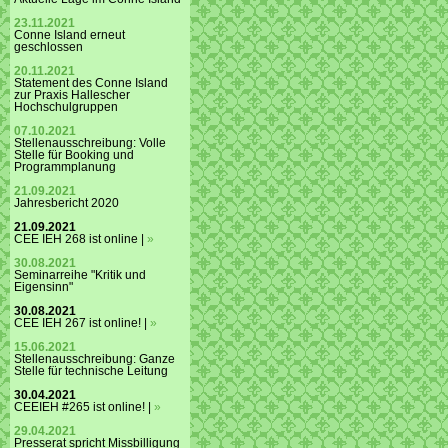
23.11.2021
Conne Island erneut
geschlossen
20.11.2021
Statement des Conne Island
zur Praxis Hallescher
Hochschulgruppen
07.10.2021
Stellenausschreibung: Volle
Stelle für Booking und
Programmplanung
21.09.2021
Jahresbericht 2020
21.09.2021
CEE IEH 268 ist online |
»
30.08.2021
Seminarreihe "Kritik und
Eigensinn"
30.08.2021
CEE IEH 267 ist online! |
»
15.06.2021
Stellenausschreibung: Ganze
Stelle für technische Leitung
30.04.2021
CEEIEH #265 ist online! |
»
29.04.2021
Presserat spricht Missbilligung