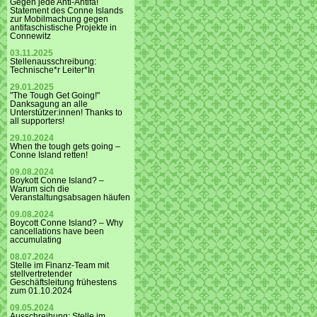
Gegen jede Anti-Antifa!
Statement des Conne Islands
zur Mobilmachung gegen
antifaschistische Projekte in
Connewitz
03.11.2025
Stellenausschreibung:
Technische*r Leiter*In
29.01.2025
"The Tough Get Going!"
Danksagung an alle
Unterstützer:innen! Thanks to
all supporters!
29.10.2024
When the tough gets going –
Conne Island retten!
09.08.2024
Boykott Conne Island? –
Warum sich die
Veranstaltungsabsagen häufen
09.08.2024
Boycott Conne Island? – Why
cancellations have been
accumulating
08.07.2024
Stelle im Finanz-Team mit
stellvertretender
Geschäftsleitung frühestens
zum 01.10.2024
09.05.2024
Ausschreibung: Stelle im