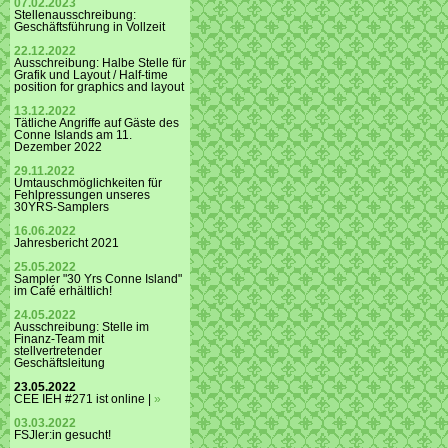
07.02.2023
Stellenausschreibung:
Geschäftsführung in Vollzeit
22.12.2022
Ausschreibung: Halbe Stelle für
Grafik und Layout / Half-time
position for graphics and layout
13.12.2022
Tätliche Angriffe auf Gäste des
Conne Islands am 11.
Dezember 2022
29.11.2022
Umtauschmöglichkeiten für
Fehlpressungen unseres
30YRS-Samplers
16.06.2022
Jahresbericht 2021
25.05.2022
Sampler "30 Yrs Conne Island"
im Café erhältlich!
24.05.2022
Ausschreibung: Stelle im
Finanz-Team mit
stellvertretender
Geschäftsleitung
23.05.2022
CEE IEH #271 ist online |
»
03.03.2022
FSJler:in gesucht!