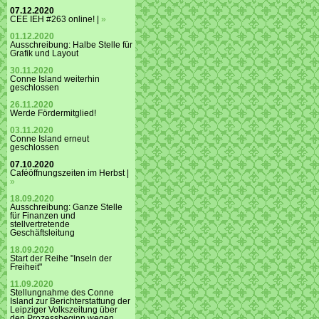
07.12.2020
CEE IEH #263 online! |
»
01.12.2020
Ausschreibung: Halbe Stelle für
Grafik und Layout
30.11.2020
Conne Island weiterhin
geschlossen
26.11.2020
Werde Fördermitglied!
03.11.2020
Conne Island erneut
geschlossen
07.10.2020
Caféöffnungszeiten im Herbst |
»
18.09.2020
Ausschreibung: Ganze Stelle
für Finanzen und
stellvertretende
Geschäftsleitung
18.09.2020
Start der Reihe "Inseln der
Freiheit"
11.09.2020
Stellungnahme des Conne
Island zur Berichterstattung der
Leipziger Volkszeitung über
den Prozessbeginn wegen