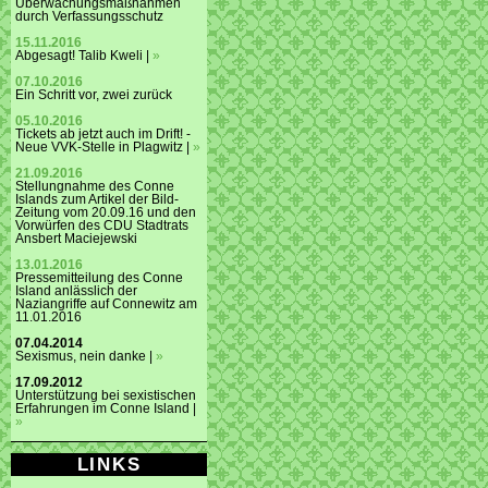
Überwachungsmaßnahmen
durch Verfassungsschutz
15.11.2016
Abgesagt! Talib Kweli |
»
07.10.2016
Ein Schritt vor, zwei zurück
05.10.2016
Tickets ab jetzt auch im Drift! -
Neue VVK-Stelle in Plagwitz |
»
21.09.2016
Stellungnahme des Conne
Islands zum Artikel der Bild-
Zeitung vom 20.09.16 und den
Vorwürfen des CDU Stadtrats
Ansbert Maciejewski
13.01.2016
Pressemitteilung des Conne
Island anlässlich der
Naziangriffe auf Connewitz am
11.01.2016
07.04.2014
Sexismus, nein danke |
»
17.09.2012
Unterstützung bei sexistischen
Erfahrungen im Conne Island |
»
LINKS