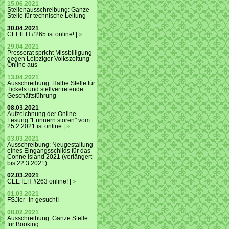
15.06.2021
Stellenausschreibung: Ganze
Stelle für technische Leitung
30.04.2021
CEEIEH #265 ist online! |
»
29.04.2021
Presserat spricht Missbilligung
gegen Leipziger Volkszeitung
Online aus
13.04.2021
Ausschreibung: Halbe Stelle für
Tickets und stellvertretende
Geschäftsführung
08.03.2021
Aufzeichnung der Online-
Lesung "Erinnern stören" vom
25.2.2021 ist online |
»
03.03.2021
Ausschreibung: Neugestaltung
eines Eingangsschilds für das
Conne Island 2021 (verlängert
bis 22.3.2021)
02.03.2021
CEE IEH #263 online! |
»
01.03.2021
FSJler_in gesucht!
08.02.2021
Ausschreibung: Ganze Stelle
für Booking