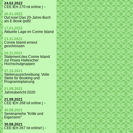
24.02.2022
CEE IEH 270 ist online |
»
26.01.2022
Out now! Das 20-Jahre-Buch
als E-Book (pdf)!
17.01.2022
Aktuelle Lage im Conne Island
23.11.2021
Conne Island erneut
geschlossen
20.11.2021
Statement des Conne Island
zur Praxis Hallescher
Hochschulgruppen
07.10.2021
Stellenausschreibung: Volle
Stelle für Booking und
Programmplanung
21.09.2021
Jahresbericht 2020
21.09.2021
CEE IEH 268 ist online |
»
30.08.2021
Seminarreihe "Kritik und
Eigensinn"
30.08.2021
CEE IEH 267 ist online! |
»