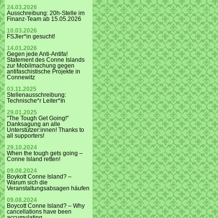
24.03.2026
Ausschreibung: 20h-Stelle im
Finanz-Team ab 15.05.2026
10.03.2026
FSJler*in gesucht!
14.01.2026
Gegen jede Anti-Antifa!
Statement des Conne Islands
zur Mobilmachung gegen
antifaschistische Projekte in
Connewitz
03.11.2025
Stellenausschreibung:
Technische*r Leiter*In
29.01.2025
"The Tough Get Going!"
Danksagung an alle
Unterstützer:innen! Thanks to
all supporters!
29.10.2024
When the tough gets going –
Conne Island retten!
09.08.2024
Boykott Conne Island? –
Warum sich die
Veranstaltungsabsagen häufen
09.08.2024
Boycott Conne Island? – Why
cancellations have been
accumulating