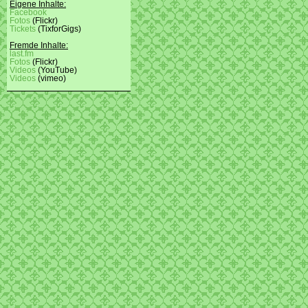
Eigene Inhalte:
Facebook
Fotos
(Flickr)
Tickets
(TixforGigs)
Fremde Inhalte:
last.fm
Fotos
(Flickr)
Videos
(YouTube)
Videos
(vimeo)