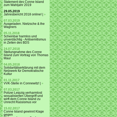
Statement des Conne Island
zum Wahljahr 2019
29.05.2019
Jahresbericht 2018 online! |
»
07.03.2019
Ausgeladen. Nietzsche & the
Wagners
05.11.2018
Scheinbar harmlos und
unverdächtig - Antisemitismus
in Zeiten des BDS
24.07.2018
Stellungnahme des Conne
Island zum Vortrag von Thomas
Maul
04.05.2018
Solidaritätserklärung mit dem
Netzwerk für Demokratische
Kultur
01.11.2017
VVK-Stelle in Connewitz! |
»
07.03.2017
Polizei Leipzig verharmlost
sexualisierten Übergriff und
wirft dem Conne Island zu
Unrecht Rassismus vor
15.02.2017
Conne Island gewinnt Klage
gegen