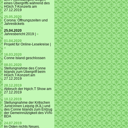
eines Übergriffs während des
HGich.T-Konzerts am
27.12.2019
25.05.2020
Corona: Öffnungszeiten und
Jahrestickets
25.04.2020
Jahresbericht 2019 |
»
01.04.2020
Projekt für Online-Lesekreise |
»
16.03.2020
Conne Island geschlossen
08.01.2020
Stellungnahme des Conne
Islands zum Übergriff beim
HGich.T-Konzert am
27.12.2019
28.12.2019
Abbruch der Hgich.T Show am
27.12.2019
10.12.2019
Stellungnahme der Kritischen
Jurist:innen Leipzig (KJL) und
des Conne Islands zum Entzug
der Gemeinnützigkeit des VVN-
BDA
24.07.2019
Im Osten nichts Neues.