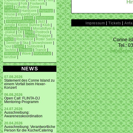
Experimental
|
Feat.Fem
|
Film
|
Hi
Filmquiz
|
Folk
|
Footwork
|
Funk
|
Ghetto
|
Grime
|
Halftime
|
Hardcore
|
HipHop
|
House
|
Import/Export
|
Inbetween
|
Indie
|
Indietronic
|
Infoveranstaltung
|
Jazz
|
|
|
Impressum
Tickets
Anfa
Jungle
|
Kleine Bühne
|
Klub
|
Lesung
|
Metal
|
Monatsflyer &
-plakat
|
Oi!
|
Pop
|
Postrock
|
Psychobilly
|
Punk
|
Reggae
|
Conne Isl
Rock
|
RocknRoll
|
Roter Salon
|
Seminar
|
Ska
|
Snowshower
|
Tel.: 
Soul
|
Sport
|
Subbotnik
|
info@conn
Techno
|
Theater
|
Trance
|
Veranda
|
Wave
|
Workshop
|
tanzbar
|
NEWS
07.08.2026
Statement des Conne Island zu
einem Vorfall beim Hexer-
Konzert
06.08.2026
Open Call: FLINTA-DJ
Mentoring-Programm
24.07.2026
Ausschreibung:
Awarenesskoordination
20.04.2026
Ausschreibung: Verantwortliche
Person für die Küche/Catering