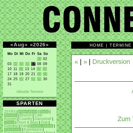
«
Aug
»
«
2026
»
HOME
|
TERMINE
Mo Di Mi Do Fr Sa So 
01
 02 

«
|
»
|
Druckversion
03 
04
05
06
07
 08 09 

10 11 
12
 13 14 
15
16
17 18 19 20 21 
22
23
24 25 
26
 27 
28
29
 30 

31 
Aktuelle Termine
SPARTEN
25YRS
|
Alternative
|
Bass
|
Benefiz
|
Brunch
|
Café-
Zum T
Konzert
|
Country
|
Dancehall
|
Disco
|
Drum & Bass
|
Dub
|
Dubstep
|
Edit
|
Electric island
|
Electronic
|
Eurodance
|