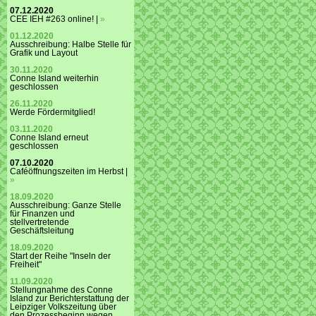
07.12.2020
CEE IEH #263 online! |
»
01.12.2020
Ausschreibung: Halbe Stelle für
Grafik und Layout
30.11.2020
Conne Island weiterhin
geschlossen
26.11.2020
Werde Fördermitglied!
03.11.2020
Conne Island erneut
geschlossen
07.10.2020
Caféöffnungszeiten im Herbst |
»
18.09.2020
Ausschreibung: Ganze Stelle
für Finanzen und
stellvertretende
Geschäftsleitung
18.09.2020
Start der Reihe "Inseln der
Freiheit"
11.09.2020
Stellungnahme des Conne
Island zur Berichterstattung der
Leipziger Volkszeitung über
den Prozessbeginn wegen