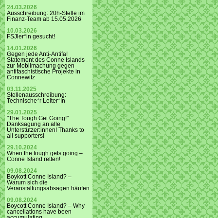
24.03.2026
Ausschreibung: 20h-Stelle im
Finanz-Team ab 15.05.2026
10.03.2026
FSJler*in gesucht!
14.01.2026
Gegen jede Anti-Antifa!
Statement des Conne Islands
zur Mobilmachung gegen
antifaschistische Projekte in
Connewitz
03.11.2025
Stellenausschreibung:
Technische*r Leiter*In
29.01.2025
"The Tough Get Going!"
Danksagung an alle
Unterstützer:innen! Thanks to
all supporters!
29.10.2024
When the tough gets going –
Conne Island retten!
09.08.2024
Boykott Conne Island? –
Warum sich die
Veranstaltungsabsagen häufen
09.08.2024
Boycott Conne Island? – Why
cancellations have been
accumulating