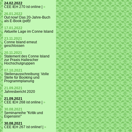
24.02.2022
CEE IEH 270 ist online |
»
26.01.2022
Out now! Das 20-Jahre-Buch
als E-Book (pdf)!
17.01.2022
Aktuelle Lage im Conne Island
23.11.2021
Conne Island erneut
geschlossen
20.11.2021
Statement des Conne Island
zur Praxis Hallescher
Hochschulgruppen
07.10.2021
Stellenausschreibung: Volle
Stelle für Booking und
Programmplanung
21.09.2021
Jahresbericht 2020
21.09.2021
CEE IEH 268 ist online |
»
30.08.2021
Seminarreihe "Kritik und
Eigensinn"
30.08.2021
CEE IEH 267 ist online! |
»