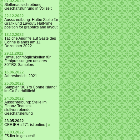
07.02.2023
Stellenausschreibung:
Geschäftsführung in Vollzeit
22.12.2022
Ausschreibung: Halbe Stelle für
Grafik und Layout / Half-time
position for graphics and layout
13.12.2022
Tätliche Angriffe auf Gäste des
Conne Islands am 11.
Dezember 2022
29.11.2022
Umtauschmöglichkeiten für
Fehlpressungen unseres
30YRS-Samplers
16.06.2022
Jahresbericht 2021
25.05.2022
Sampler "30 Yrs Conne Island"
im Café erhältlich!
24.05.2022
Ausschreibung: Stelle im
Finanz-Team mit
stellvertretender
Geschäftsleitung
23.05.2022
CEE IEH #271 ist online |
»
03.03.2022
FSJler:in gesucht!