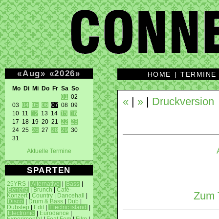
«
Aug
»
«
2026
»
HOME
|
TERMINE
Mo Di Mi Do Fr Sa So 
01
 02 

«
|
»
|
Druckversion
03 
04
05
06
07
 08 09 

10 11 
12
 13 14 
15
16
17 18 19 20 21 
22
23
24 25 
26
 27 
28
29
 30 

31 
Aktuelle Termine
SPARTEN
25YRS
|
Alternative
|
Bass
|
Benefiz
|
Brunch
|
Café-
Zum T
Konzert
|
Country
|
Dancehall
|
Disco
|
Drum & Bass
|
Dub
|
Dubstep
|
Edit
|
Electric island
|
Electronic
|
Eurodance
|