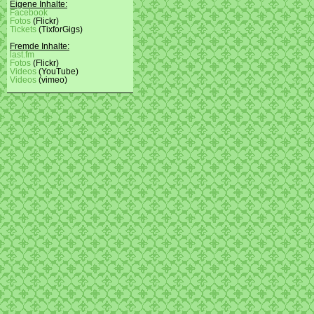
Eigene Inhalte:
Facebook
Fotos
(Flickr)
Tickets
(TixforGigs)
Fremde Inhalte:
last.fm
Fotos
(Flickr)
Videos
(YouTube)
Videos
(vimeo)