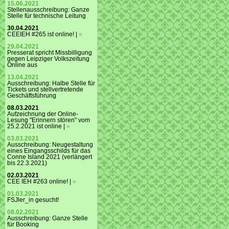
15.06.2021
Stellenausschreibung: Ganze
Stelle für technische Leitung
30.04.2021
CEEIEH #265 ist online! |
»
29.04.2021
Presserat spricht Missbilligung
gegen Leipziger Volkszeitung
Online aus
13.04.2021
Ausschreibung: Halbe Stelle für
Tickets und stellvertretende
Geschäftsführung
08.03.2021
Aufzeichnung der Online-
Lesung "Erinnern stören" vom
25.2.2021 ist online |
»
03.03.2021
Ausschreibung: Neugestaltung
eines Eingangsschilds für das
Conne Island 2021 (verlängert
bis 22.3.2021)
02.03.2021
CEE IEH #263 online! |
»
01.03.2021
FSJler_in gesucht!
08.02.2021
Ausschreibung: Ganze Stelle
für Booking