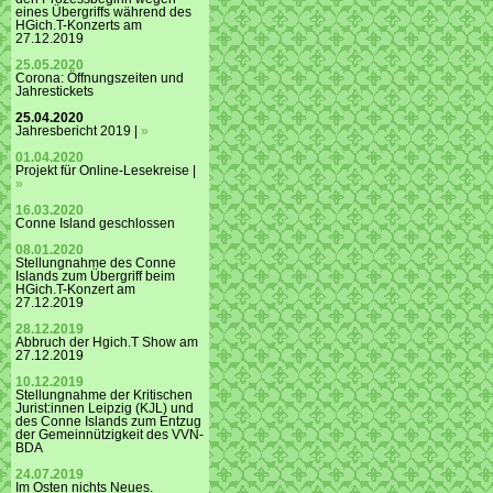
eines Übergriffs während des
HGich.T-Konzerts am
27.12.2019
25.05.2020
Corona: Öffnungszeiten und
Jahrestickets
25.04.2020
Jahresbericht 2019 |
»
01.04.2020
Projekt für Online-Lesekreise |
»
16.03.2020
Conne Island geschlossen
08.01.2020
Stellungnahme des Conne
Islands zum Übergriff beim
HGich.T-Konzert am
27.12.2019
28.12.2019
Abbruch der Hgich.T Show am
27.12.2019
10.12.2019
Stellungnahme der Kritischen
Jurist:innen Leipzig (KJL) und
des Conne Islands zum Entzug
der Gemeinnützigkeit des VVN-
BDA
24.07.2019
Im Osten nichts Neues.