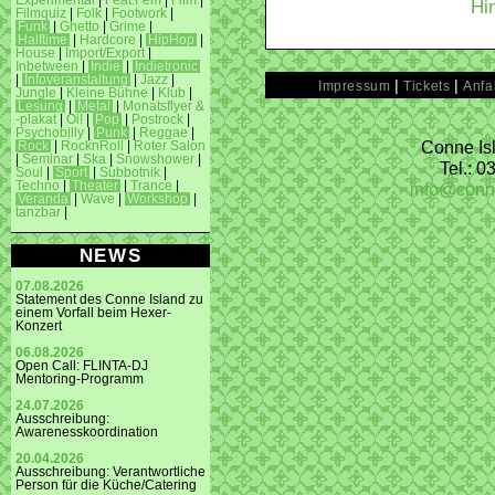
Experimental
|
Feat.Fem
|
Film
|
Hi
Filmquiz
|
Folk
|
Footwork
|
Funk
|
Ghetto
|
Grime
|
Halftime
|
Hardcore
|
HipHop
|
House
|
Import/Export
|
Inbetween
|
Indie
|
Indietronic
|
Infoveranstaltung
|
Jazz
|
|
|
Impressum
Tickets
Anfa
Jungle
|
Kleine Bühne
|
Klub
|
Lesung
|
Metal
|
Monatsflyer &
-plakat
|
Oi!
|
Pop
|
Postrock
|
Psychobilly
|
Punk
|
Reggae
|
Conne Isl
Rock
|
RocknRoll
|
Roter Salon
|
Seminar
|
Ska
|
Snowshower
|
Tel.: 
Soul
|
Sport
|
Subbotnik
|
info@conn
Techno
|
Theater
|
Trance
|
Veranda
|
Wave
|
Workshop
|
tanzbar
|
NEWS
07.08.2026
Statement des Conne Island zu
einem Vorfall beim Hexer-
Konzert
06.08.2026
Open Call: FLINTA-DJ
Mentoring-Programm
24.07.2026
Ausschreibung:
Awarenesskoordination
20.04.2026
Ausschreibung: Verantwortliche
Person für die Küche/Catering