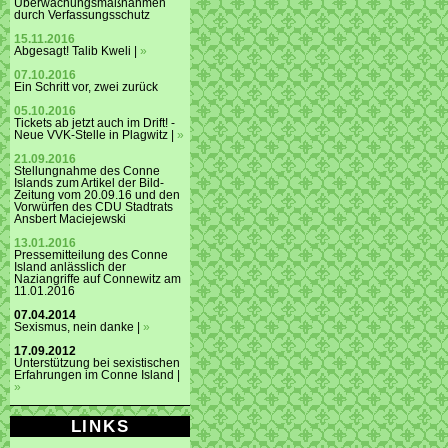
Überwachungsmaßnahmen
durch Verfassungsschutz
15.11.2016
Abgesagt! Talib Kweli |
»
07.10.2016
Ein Schritt vor, zwei zurück
05.10.2016
Tickets ab jetzt auch im Drift! -
Neue VVK-Stelle in Plagwitz |
»
21.09.2016
Stellungnahme des Conne
Islands zum Artikel der Bild-
Zeitung vom 20.09.16 und den
Vorwürfen des CDU Stadtrats
Ansbert Maciejewski
13.01.2016
Pressemitteilung des Conne
Island anlässlich der
Naziangriffe auf Connewitz am
11.01.2016
07.04.2014
Sexismus, nein danke |
»
17.09.2012
Unterstützung bei sexistischen
Erfahrungen im Conne Island |
»
LINKS