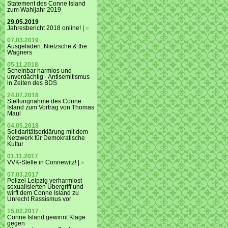
Statement des Conne Island
zum Wahljahr 2019
29.05.2019
Jahresbericht 2018 online! |
»
07.03.2019
Ausgeladen. Nietzsche & the
Wagners
05.11.2018
Scheinbar harmlos und
unverdächtig - Antisemitismus
in Zeiten des BDS
24.07.2018
Stellungnahme des Conne
Island zum Vortrag von Thomas
Maul
04.05.2018
Solidaritätserklärung mit dem
Netzwerk für Demokratische
Kultur
01.11.2017
VVK-Stelle in Connewitz! |
»
07.03.2017
Polizei Leipzig verharmlost
sexualisierten Übergriff und
wirft dem Conne Island zu
Unrecht Rassismus vor
15.02.2017
Conne Island gewinnt Klage
gegen