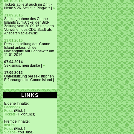
05.10.2016
Tickets ab jetzt auch im Drift! -
Neue VVK-Stelle in Plagwitz |
»
21.09.2016
Stellungnahme des Conne
Islands zum Artikel der Bild-
Zeitung vom 20.09.16 und den
Vorwürfen des CDU Stadtrats
Ansbert Maciejewski
13.01.2016
Pressemitteilung des Conne
Island anlässlich der
Naziangriffe auf Connewitz am
11.01.2016
07.04.2014
Sexismus, nein danke |
»
17.09.2012
Unterstützung bei sexistischen
Erfahrungen im Conne Island |
»
LINKS
Eigene Inhalte:
Facebook
Fotos
(Flickr)
Tickets
(TixforGigs)
Fremde Inhalte:
last.fm
Fotos
(Flickr)
Videos
(YouTube)