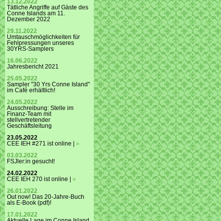
13.12.2022
Tätliche Angriffe auf Gäste des
Conne Islands am 11.
Dezember 2022
29.11.2022
Umtauschmöglichkeiten für
Fehlpressungen unseres
30YRS-Samplers
16.06.2022
Jahresbericht 2021
25.05.2022
Sampler "30 Yrs Conne Island"
im Café erhältlich!
24.05.2022
Ausschreibung: Stelle im
Finanz-Team mit
stellvertretender
Geschäftsleitung
23.05.2022
CEE IEH #271 ist online |
»
03.03.2022
FSJler:in gesucht!
24.02.2022
CEE IEH 270 ist online |
»
26.01.2022
Out now! Das 20-Jahre-Buch
als E-Book (pdf)!
17.01.2022
Aktuelle Lage im Conne Island