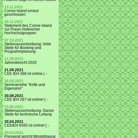
23.11.2021
Conne Island erneut
geschlossen
20.11.2021
Statement des Conne Island
zur Praxis Hallescher
Hochschulgruppen
07.10.2021
Stellenausschreibung: Volle
Stelle für Booking und
Programmplanung
21.09.2021
Jahresbericht 2020
21.09.2021
CEE IEH 268 ist online |
»
30.08.2021
Seminarreihe "Kritik und
Eigensinn"
30.08.2021
CEE IEH 267 ist online! |
»
15.06.2021
Stellenausschreibung: Ganze
Stelle für technische Leitung
30.04.2021
CEEIEH #265 ist online! |
»
29.04.2021
Presserat spricht Missbilligung