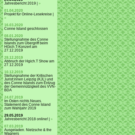
Jahresbericht 2019 |
»
01.04.2020
Projekt für Online-Lesekreise |
»
16.03.2020
Conne Island geschlossen
08.01.2020
Stellungnahme des Conne
Islands zum Übergriff beim
HGich.T-Konzert am
27.12.2019
28.12.2019
Abbruch der Hgich.T Show am
27.12.2019
10.12.2019
Stellungnahme der Kritischen
Jurist:innen Leipzig (KJL) und
des Conne Islands zum Entzug
der Gemeinnützigkeit des VVN-
BDA
24.07.2019
Im Osten nichts Neues.
Statement des Conne Island
zum Wahljahr 2019
29.05.2019
Jahresbericht 2018 online! |
»
07.03.2019
Ausgeladen. Nietzsche & the
Wagners