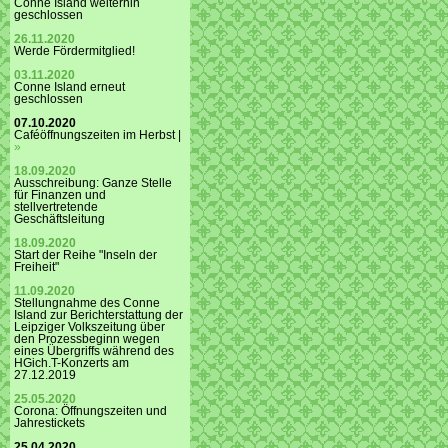
Conne Island weiterhin
geschlossen
26.11.2020
Werde Fördermitglied!
03.11.2020
Conne Island erneut
geschlossen
07.10.2020
Caféöffnungszeiten im Herbst |
»
18.09.2020
Ausschreibung: Ganze Stelle
für Finanzen und
stellvertretende
Geschäftsleitung
18.09.2020
Start der Reihe "Inseln der
Freiheit"
11.09.2020
Stellungnahme des Conne
Island zur Berichterstattung der
Leipziger Volkszeitung über
den Prozessbeginn wegen
eines Übergriffs während des
HGich.T-Konzerts am
27.12.2019
25.05.2020
Corona: Öffnungszeiten und
Jahrestickets
25.04.2020