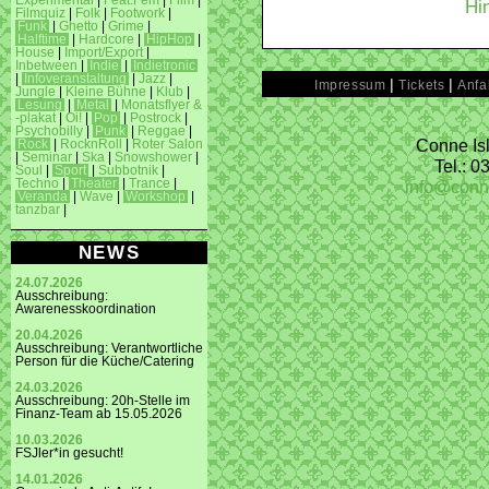
Experimental
|
Feat.Fem
|
Film
|
Hi
Filmquiz
|
Folk
|
Footwork
|
Funk
|
Ghetto
|
Grime
|
Halftime
|
Hardcore
|
HipHop
|
House
|
Import/Export
|
Inbetween
|
Indie
|
Indietronic
|
Infoveranstaltung
|
Jazz
|
|
|
Impressum
Tickets
Anfa
Jungle
|
Kleine Bühne
|
Klub
|
Lesung
|
Metal
|
Monatsflyer &
-plakat
|
Oi!
|
Pop
|
Postrock
|
Psychobilly
|
Punk
|
Reggae
|
Conne Isl
Rock
|
RocknRoll
|
Roter Salon
|
Seminar
|
Ska
|
Snowshower
|
Tel.: 
Soul
|
Sport
|
Subbotnik
|
info@conn
Techno
|
Theater
|
Trance
|
Veranda
|
Wave
|
Workshop
|
tanzbar
|
NEWS
24.07.2026
Ausschreibung:
Awarenesskoordination
20.04.2026
Ausschreibung: Verantwortliche
Person für die Küche/Catering
24.03.2026
Ausschreibung: 20h-Stelle im
Finanz-Team ab 15.05.2026
10.03.2026
FSJler*in gesucht!
14.01.2026