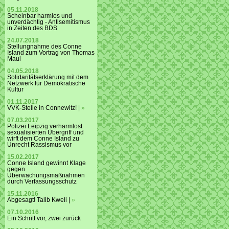
05.11.2018
Scheinbar harmlos und
unverdächtig - Antisemitismus
in Zeiten des BDS
24.07.2018
Stellungnahme des Conne
Island zum Vortrag von Thomas
Maul
04.05.2018
Solidaritätserklärung mit dem
Netzwerk für Demokratische
Kultur
01.11.2017
VVK-Stelle in Connewitz! |
»
07.03.2017
Polizei Leipzig verharmlost
sexualisierten Übergriff und
wirft dem Conne Island zu
Unrecht Rassismus vor
15.02.2017
Conne Island gewinnt Klage
gegen
Überwachungsmaßnahmen
durch Verfassungsschutz
15.11.2016
Abgesagt! Talib Kweli |
»
07.10.2016
Ein Schritt vor, zwei zurück