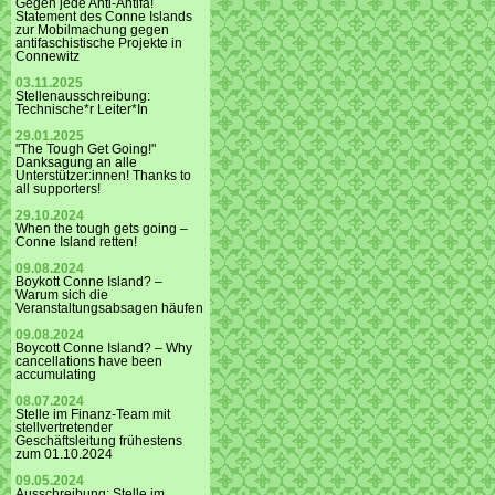
Gegen jede Anti-Antifa!
Statement des Conne Islands
zur Mobilmachung gegen
antifaschistische Projekte in
Connewitz
03.11.2025
Stellenausschreibung:
Technische*r Leiter*In
29.01.2025
"The Tough Get Going!"
Danksagung an alle
Unterstützer:innen! Thanks to
all supporters!
29.10.2024
When the tough gets going –
Conne Island retten!
09.08.2024
Boykott Conne Island? –
Warum sich die
Veranstaltungsabsagen häufen
09.08.2024
Boycott Conne Island? – Why
cancellations have been
accumulating
08.07.2024
Stelle im Finanz-Team mit
stellvertretender
Geschäftsleitung frühestens
zum 01.10.2024
09.05.2024
Ausschreibung: Stelle im