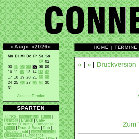
«
Aug
»
«
2026
»
HOME
|
TERMINE
Mo Di Mi Do Fr Sa So 
01
 02 

«
|
»
|
Druckversion
03 
04
05
06
07
 08 09 

10 11 
12
 13 14 
15
16
17 18 19 20 21 
22
23
24 25 
26
 27 
28
29
 30 

31 
Aktuelle Termine
SPARTEN
25YRS
|
Alternative
|
Bass
|
Benefiz
|
Brunch
|
Café-
Zum T
Konzert
|
Country
|
Dancehall
|
Disco
|
Drum & Bass
|
Dub
|
Dubstep
|
Edit
|
Electric island
|
Electronic
|
Eurodance
|