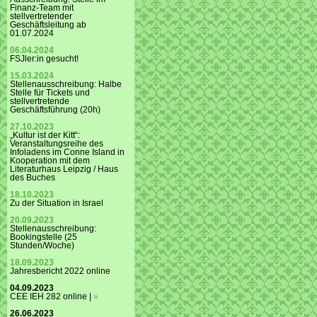
Finanz-Team mit
stellvertretender
Geschäftsleitung ab
01.07.2024
06.04.2024
FSJler:in gesucht!
15.03.2024
Stellenausschreibung: Halbe
Stelle für Tickets und
stellvertretende
Geschäftsführung (20h)
27.10.2023
„Kultur ist der Kitt“:
Veranstaltungsreihe des
Infoladens im Conne Island in
Kooperation mit dem
Literaturhaus Leipzig / Haus
des Buches
18.10.2023
Zu der Situation in Israel
20.09.2023
Stellenausschreibung:
Bookingstelle (25
Stunden/Woche)
18.09.2023
Jahresbericht 2022 online
04.09.2023
CEE IEH 282 online |
»
26.06.2023