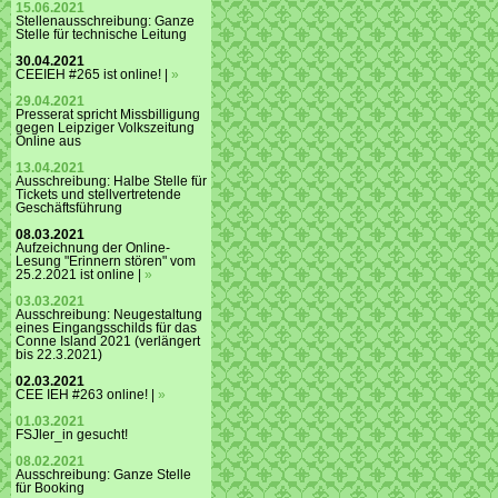
15.06.2021
Stellenausschreibung: Ganze
Stelle für technische Leitung
30.04.2021
CEEIEH #265 ist online! |
»
29.04.2021
Presserat spricht Missbilligung
gegen Leipziger Volkszeitung
Online aus
13.04.2021
Ausschreibung: Halbe Stelle für
Tickets und stellvertretende
Geschäftsführung
08.03.2021
Aufzeichnung der Online-
Lesung "Erinnern stören" vom
25.2.2021 ist online |
»
03.03.2021
Ausschreibung: Neugestaltung
eines Eingangsschilds für das
Conne Island 2021 (verlängert
bis 22.3.2021)
02.03.2021
CEE IEH #263 online! |
»
01.03.2021
FSJler_in gesucht!
08.02.2021
Ausschreibung: Ganze Stelle
für Booking