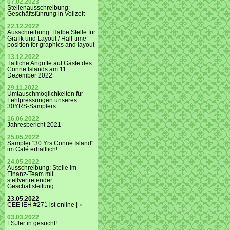
07.02.2023
Stellenausschreibung:
Geschäftsführung in Vollzeit
22.12.2022
Ausschreibung: Halbe Stelle für
Grafik und Layout / Half-time
position for graphics and layout
13.12.2022
Tätliche Angriffe auf Gäste des
Conne Islands am 11.
Dezember 2022
29.11.2022
Umtauschmöglichkeiten für
Fehlpressungen unseres
30YRS-Samplers
16.06.2022
Jahresbericht 2021
25.05.2022
Sampler "30 Yrs Conne Island"
im Café erhältlich!
24.05.2022
Ausschreibung: Stelle im
Finanz-Team mit
stellvertretender
Geschäftsleitung
23.05.2022
CEE IEH #271 ist online |
»
03.03.2022
FSJler:in gesucht!