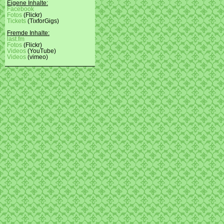
Eigene Inhalte:
Facebook
Fotos
(Flickr)
Tickets
(TixforGigs)
Fremde Inhalte:
last.fm
Fotos
(Flickr)
Videos
(YouTube)
Videos
(vimeo)