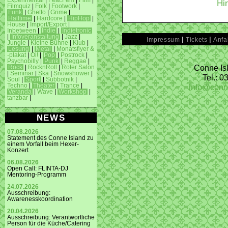
Experimental
|
Feat.Fem
|
Film
|
Hi
Filmquiz
|
Folk
|
Footwork
|
Funk
|
Ghetto
|
Grime
|
Halftime
|
Hardcore
|
HipHop
|
House
|
Import/Export
|
Inbetween
|
Indie
|
Indietronic
|
Infoveranstaltung
|
Jazz
|
|
|
Impressum
Tickets
Anfa
Jungle
|
Kleine Bühne
|
Klub
|
Lesung
|
Metal
|
Monatsflyer &
-plakat
|
Oi!
|
Pop
|
Postrock
|
Psychobilly
|
Punk
|
Reggae
|
Conne Isl
Rock
|
RocknRoll
|
Roter Salon
|
Seminar
|
Ska
|
Snowshower
|
Tel.: 
Soul
|
Sport
|
Subbotnik
|
info@conn
Techno
|
Theater
|
Trance
|
Veranda
|
Wave
|
Workshop
|
tanzbar
|
NEWS
07.08.2026
Statement des Conne Island zu
einem Vorfall beim Hexer-
Konzert
06.08.2026
Open Call: FLINTA-DJ
Mentoring-Programm
24.07.2026
Ausschreibung:
Awarenesskoordination
20.04.2026
Ausschreibung: Verantwortliche
Person für die Küche/Catering