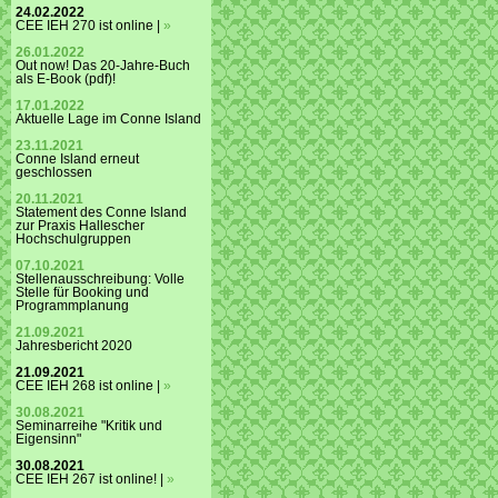
24.02.2022
CEE IEH 270 ist online |
»
26.01.2022
Out now! Das 20-Jahre-Buch
als E-Book (pdf)!
17.01.2022
Aktuelle Lage im Conne Island
23.11.2021
Conne Island erneut
geschlossen
20.11.2021
Statement des Conne Island
zur Praxis Hallescher
Hochschulgruppen
07.10.2021
Stellenausschreibung: Volle
Stelle für Booking und
Programmplanung
21.09.2021
Jahresbericht 2020
21.09.2021
CEE IEH 268 ist online |
»
30.08.2021
Seminarreihe "Kritik und
Eigensinn"
30.08.2021
CEE IEH 267 ist online! |
»