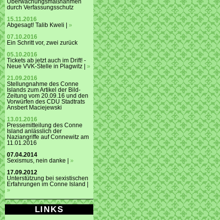
Überwachungsmaßnahmen
durch Verfassungsschutz
15.11.2016
Abgesagt! Talib Kweli |
»
07.10.2016
Ein Schritt vor, zwei zurück
05.10.2016
Tickets ab jetzt auch im Drift! -
Neue VVK-Stelle in Plagwitz |
»
21.09.2016
Stellungnahme des Conne
Islands zum Artikel der Bild-
Zeitung vom 20.09.16 und den
Vorwürfen des CDU Stadtrats
Ansbert Maciejewski
13.01.2016
Pressemitteilung des Conne
Island anlässlich der
Naziangriffe auf Connewitz am
11.01.2016
07.04.2014
Sexismus, nein danke |
»
17.09.2012
Unterstützung bei sexistischen
Erfahrungen im Conne Island |
»
LINKS