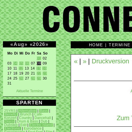
«
Aug
»
«
2026
»
HOME
|
TERMINE
Mo Di Mi Do Fr Sa So 
01
 02 

«
|
»
|
Druckversion
03 
04
05
06
 07 
08
 09 

10 11 
12
 13 14 
15
16
17 18 19 20 21 
22
23
24 25 
26
 27 
28
29
 30 

31 
Aktuelle Termine
SPARTEN
25YRS
|
Alternative
|
Bass
|
Benefiz
|
Brunch
|
Café-
Zum T
Konzert
|
Country
|
Dancehall
|
Disco
|
Drum & Bass
|
Dub
|
Dubstep
|
Edit
|
Electric island
|
Electronic
|
Eurodance
|