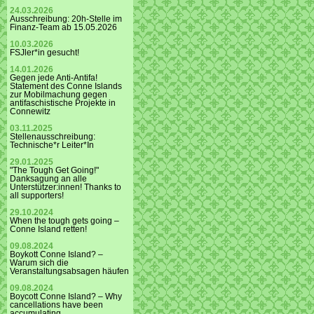
24.03.2026
Ausschreibung: 20h-Stelle im
Finanz-Team ab 15.05.2026
10.03.2026
FSJler*in gesucht!
14.01.2026
Gegen jede Anti-Antifa!
Statement des Conne Islands
zur Mobilmachung gegen
antifaschistische Projekte in
Connewitz
03.11.2025
Stellenausschreibung:
Technische*r Leiter*In
29.01.2025
"The Tough Get Going!"
Danksagung an alle
Unterstützer:innen! Thanks to
all supporters!
29.10.2024
When the tough gets going –
Conne Island retten!
09.08.2024
Boykott Conne Island? –
Warum sich die
Veranstaltungsabsagen häufen
09.08.2024
Boycott Conne Island? – Why
cancellations have been
accumulating