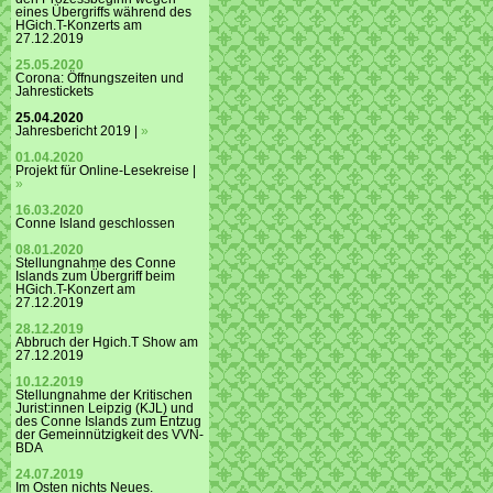
eines Übergriffs während des
HGich.T-Konzerts am
27.12.2019
25.05.2020
Corona: Öffnungszeiten und
Jahrestickets
25.04.2020
Jahresbericht 2019 |
»
01.04.2020
Projekt für Online-Lesekreise |
»
16.03.2020
Conne Island geschlossen
08.01.2020
Stellungnahme des Conne
Islands zum Übergriff beim
HGich.T-Konzert am
27.12.2019
28.12.2019
Abbruch der Hgich.T Show am
27.12.2019
10.12.2019
Stellungnahme der Kritischen
Jurist:innen Leipzig (KJL) und
des Conne Islands zum Entzug
der Gemeinnützigkeit des VVN-
BDA
24.07.2019
Im Osten nichts Neues.