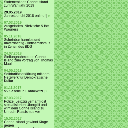
Statement des Conne Island
zum Wahljahr 2019
29.05.2019
Jahresbericht 2018 online! |
»
07.03.2019
Ausgeladen. Nietzsche & the
Wagners
05.11.2018
Scheinbar harmlos und
unverdächtig - Antisemitismus
in Zeiten des BDS
24.07.2018
Stellungnahme des Conne
Island zum Vortrag von Thomas
Maul
04.05.2018
Solidaritätserklärung mit dem
Netzwerk für Demokratische
Kultur
01.11.2017
VVK-Stelle in Connewitz! |
»
07.03.2017
Polizei Leipzig verharmlost
sexualisierten Übergriff und
wirft dem Conne Island zu
Unrecht Rassismus vor
15.02.2017
Conne Island gewinnt Klage
gegen