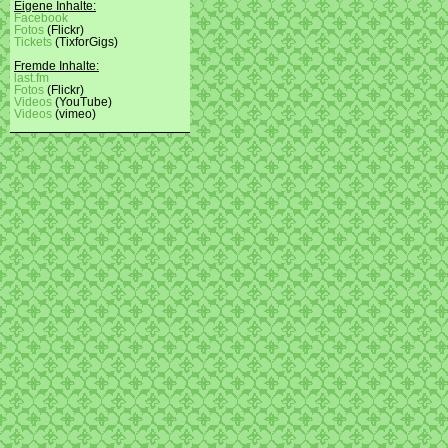
Eigene Inhalte:
Facebook
Fotos
(Flickr)
Tickets
(TixforGigs)
Fremde Inhalte:
last.fm
Fotos
(Flickr)
Videos
(YouTube)
Videos
(vimeo)