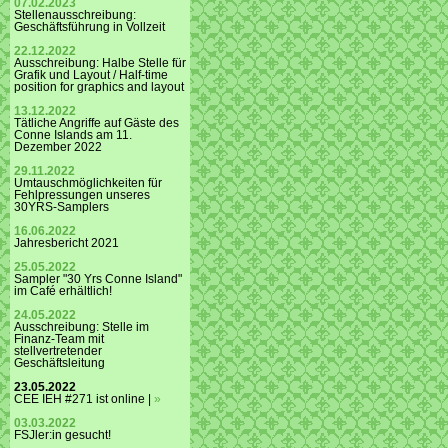
07.02.2023
Stellenausschreibung:
Geschäftsführung in Vollzeit
22.12.2022
Ausschreibung: Halbe Stelle für
Grafik und Layout / Half-time
position for graphics and layout
13.12.2022
Tätliche Angriffe auf Gäste des
Conne Islands am 11.
Dezember 2022
29.11.2022
Umtauschmöglichkeiten für
Fehlpressungen unseres
30YRS-Samplers
16.06.2022
Jahresbericht 2021
25.05.2022
Sampler "30 Yrs Conne Island"
im Café erhältlich!
24.05.2022
Ausschreibung: Stelle im
Finanz-Team mit
stellvertretender
Geschäftsleitung
23.05.2022
CEE IEH #271 ist online |
»
03.03.2022
FSJler:in gesucht!