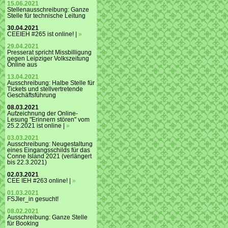
15.06.2021
Stellenausschreibung: Ganze
Stelle für technische Leitung
30.04.2021
CEEIEH #265 ist online! |
»
29.04.2021
Presserat spricht Missbilligung
gegen Leipziger Volkszeitung
Online aus
13.04.2021
Ausschreibung: Halbe Stelle für
Tickets und stellvertretende
Geschäftsführung
08.03.2021
Aufzeichnung der Online-
Lesung "Erinnern stören" vom
25.2.2021 ist online |
»
03.03.2021
Ausschreibung: Neugestaltung
eines Eingangsschilds für das
Conne Island 2021 (verlängert
bis 22.3.2021)
02.03.2021
CEE IEH #263 online! |
»
01.03.2021
FSJler_in gesucht!
08.02.2021
Ausschreibung: Ganze Stelle
für Booking