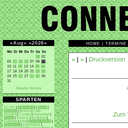
«
Aug
»
«
2026
»
HOME
|
TERMINE
Mo Di Mi Do Fr Sa So 
01
 02 

«
|
»
|
Druckversion
03 
04
05
06
 07 08 
09
10 11 
12
 13 14 
15
16
17 18 19 20 21 
22
23
24 25 
26
 27 
28
29
 30 

31 
Aktuelle Termine
SPARTEN
25YRS
|
Alternative
|
Bass
|
Benefiz
|
Brunch
|
Café-
Zum T
Konzert
|
Country
|
Dancehall
|
Disco
|
Drum & Bass
|
Dub
|
Dubstep
|
Edit
|
Electric island
|
Electronic
|
Eurodance
|