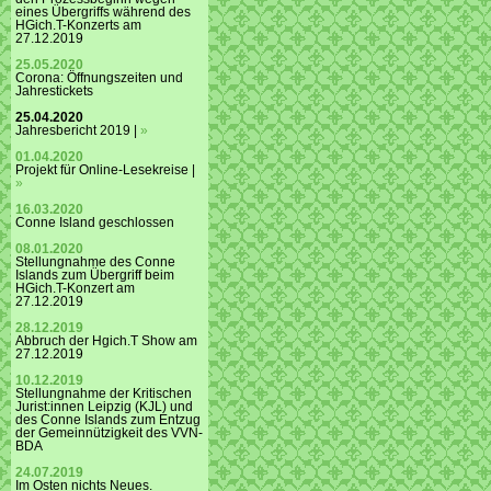
eines Übergriffs während des
HGich.T-Konzerts am
27.12.2019
25.05.2020
Corona: Öffnungszeiten und
Jahrestickets
25.04.2020
Jahresbericht 2019 |
»
01.04.2020
Projekt für Online-Lesekreise |
»
16.03.2020
Conne Island geschlossen
08.01.2020
Stellungnahme des Conne
Islands zum Übergriff beim
HGich.T-Konzert am
27.12.2019
28.12.2019
Abbruch der Hgich.T Show am
27.12.2019
10.12.2019
Stellungnahme der Kritischen
Jurist:innen Leipzig (KJL) und
des Conne Islands zum Entzug
der Gemeinnützigkeit des VVN-
BDA
24.07.2019
Im Osten nichts Neues.