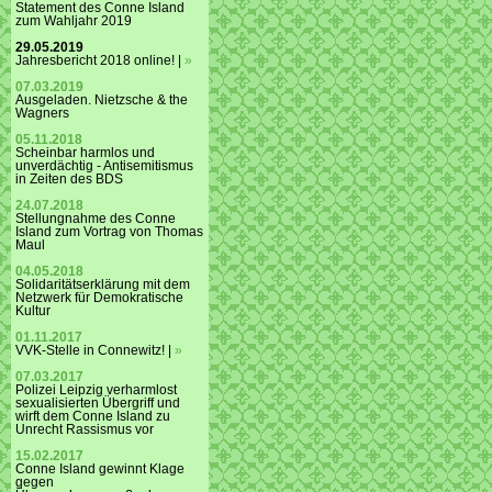
Statement des Conne Island
zum Wahljahr 2019
29.05.2019
Jahresbericht 2018 online! |
»
07.03.2019
Ausgeladen. Nietzsche & the
Wagners
05.11.2018
Scheinbar harmlos und
unverdächtig - Antisemitismus
in Zeiten des BDS
24.07.2018
Stellungnahme des Conne
Island zum Vortrag von Thomas
Maul
04.05.2018
Solidaritätserklärung mit dem
Netzwerk für Demokratische
Kultur
01.11.2017
VVK-Stelle in Connewitz! |
»
07.03.2017
Polizei Leipzig verharmlost
sexualisierten Übergriff und
wirft dem Conne Island zu
Unrecht Rassismus vor
15.02.2017
Conne Island gewinnt Klage
gegen