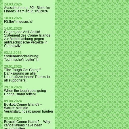
24.03.2026
Ausschreibung: 20h-Stelle im
Finanz-Team ab 15.05.2026
10.03.2026
FSJler*in gesucht!
14.01.2026
Gegen jede Anti-Antifa!
Statement des Conne Islands
zur Mobilmachung gegen
antifaschistische Projekte in
Connewitz
03.11.2025
Stellenausschreibung:
Technische*r Leiter*In
29.01.2025
"The Tough Get Going!"
Danksagung an alle
Unterstützer:innen! Thanks to
all supporters!
29.10.2024
When the tough gets going –
Conne Island retten!
09.08.2024
Boykott Conne Island? –
Warum sich die
Veranstaltungsabsagen häufen
09.08.2024
Boycott Conne Island? – Why
cancellations have been
accumulating