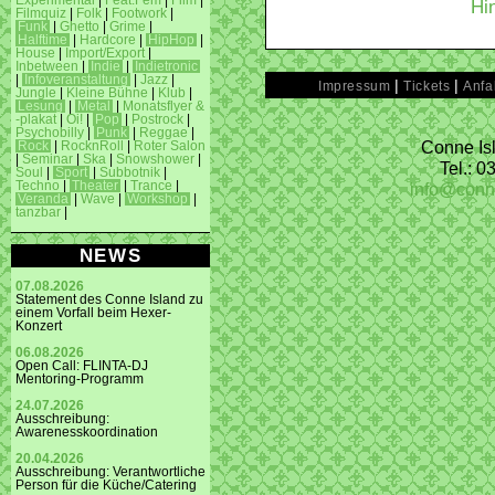
Experimental
|
Feat.Fem
|
Film
|
Hi
Filmquiz
|
Folk
|
Footwork
|
Funk
|
Ghetto
|
Grime
|
Halftime
|
Hardcore
|
HipHop
|
House
|
Import/Export
|
Inbetween
|
Indie
|
Indietronic
|
Infoveranstaltung
|
Jazz
|
|
|
Impressum
Tickets
Anfa
Jungle
|
Kleine Bühne
|
Klub
|
Lesung
|
Metal
|
Monatsflyer &
-plakat
|
Oi!
|
Pop
|
Postrock
|
Psychobilly
|
Punk
|
Reggae
|
Conne Isl
Rock
|
RocknRoll
|
Roter Salon
|
Seminar
|
Ska
|
Snowshower
|
Tel.: 
Soul
|
Sport
|
Subbotnik
|
info@conn
Techno
|
Theater
|
Trance
|
Veranda
|
Wave
|
Workshop
|
tanzbar
|
NEWS
07.08.2026
Statement des Conne Island zu
einem Vorfall beim Hexer-
Konzert
06.08.2026
Open Call: FLINTA-DJ
Mentoring-Programm
24.07.2026
Ausschreibung:
Awarenesskoordination
20.04.2026
Ausschreibung: Verantwortliche
Person für die Küche/Catering