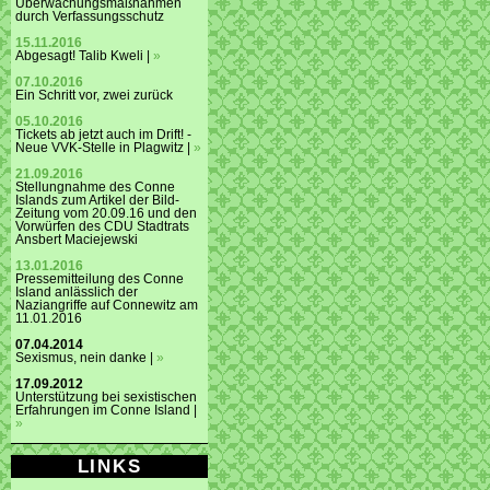
Überwachungsmaßnahmen
durch Verfassungsschutz
15.11.2016
Abgesagt! Talib Kweli |
»
07.10.2016
Ein Schritt vor, zwei zurück
05.10.2016
Tickets ab jetzt auch im Drift! -
Neue VVK-Stelle in Plagwitz |
»
21.09.2016
Stellungnahme des Conne
Islands zum Artikel der Bild-
Zeitung vom 20.09.16 und den
Vorwürfen des CDU Stadtrats
Ansbert Maciejewski
13.01.2016
Pressemitteilung des Conne
Island anlässlich der
Naziangriffe auf Connewitz am
11.01.2016
07.04.2014
Sexismus, nein danke |
»
17.09.2012
Unterstützung bei sexistischen
Erfahrungen im Conne Island |
»
LINKS