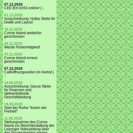
07.12.2020
CEE IEH #263 online! |
»
01.12.2020
Ausschreibung: Halbe Stelle für
Grafik und Layout
30.11.2020
Conne Island weiterhin
geschlossen
26.11.2020
Werde Fördermitglied!
03.11.2020
Conne Island erneut
geschlossen
07.10.2020
Caféöffnungszeiten im Herbst |
»
18.09.2020
Ausschreibung: Ganze Stelle
für Finanzen und
stellvertretende
Geschäftsleitung
18.09.2020
Start der Reihe "Inseln der
Freiheit"
11.09.2020
Stellungnahme des Conne
Island zur Berichterstattung der
Leipziger Volkszeitung über
den Prozessbeginn wegen