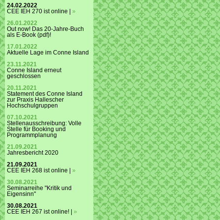
24.02.2022
CEE IEH 270 ist online |
»
26.01.2022
Out now! Das 20-Jahre-Buch
als E-Book (pdf)!
17.01.2022
Aktuelle Lage im Conne Island
23.11.2021
Conne Island erneut
geschlossen
20.11.2021
Statement des Conne Island
zur Praxis Hallescher
Hochschulgruppen
07.10.2021
Stellenausschreibung: Volle
Stelle für Booking und
Programmplanung
21.09.2021
Jahresbericht 2020
21.09.2021
CEE IEH 268 ist online |
»
30.08.2021
Seminarreihe "Kritik und
Eigensinn"
30.08.2021
CEE IEH 267 ist online! |
»