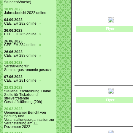
Stunden/Woche)
18.09.2023
Jahresbericht 2022 online
04.09.2023
CEE IEH 282 online |
»
Flyer
26.06.2023
CEE IEH 285 online |
»
26.06.2023
CEE IEH 284 online |
»
26.06.2023
CEE IEH 283 online |
»
19.06.2023
Verstärkung für
Sommergastronomie gesucht
07.06.2023
CEE IEH 281 online |
»
22.03.2023
Stellenausschreibung: Halbe
Stelle für Tickets und
stellvertretende
Flyer
Geschäftsführung (20h)
20.02.2023
Gemeinsamer Bericht von
Security und
Veranstaltungsorganisation zur
Veranstaltung am 11.
Dezember 2022