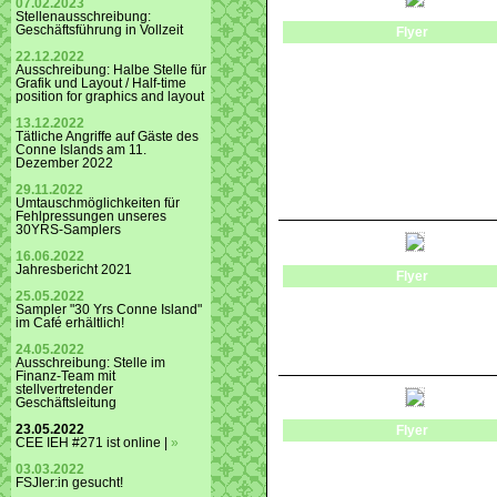
07.02.2023
Stellenausschreibung:
Geschäftsführung in Vollzeit
Flyer
22.12.2022
Ausschreibung: Halbe Stelle für
Grafik und Layout / Half-time
position for graphics and layout
13.12.2022
Tätliche Angriffe auf Gäste des
Conne Islands am 11.
Dezember 2022
29.11.2022
Umtauschmöglichkeiten für
Fehlpressungen unseres
30YRS-Samplers
16.06.2022
Jahresbericht 2021
Flyer
25.05.2022
Sampler "30 Yrs Conne Island"
im Café erhältlich!
24.05.2022
Ausschreibung: Stelle im
Finanz-Team mit
stellvertretender
Geschäftsleitung
23.05.2022
Flyer
CEE IEH #271 ist online |
»
03.03.2022
FSJler:in gesucht!