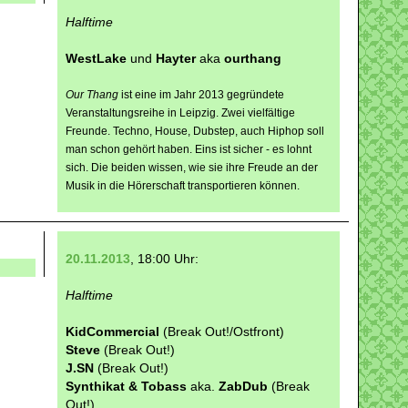
Halftime
WestLake
und
Hayter
aka
ourthang
Our Thang
ist eine im Jahr 2013 gegründete
Veranstaltungsreihe in Leipzig. Zwei vielfältige
Freunde. Techno, House, Dubstep, auch Hiphop soll
man schon gehört haben. Eins ist sicher - es lohnt
sich. Die beiden wissen, wie sie ihre Freude an der
Musik in die Hörerschaft transportieren können.
20.11.2013
, 18:00 Uhr:
Halftime
KidCommercial
(Break Out!/Ostfront)
Steve
(Break Out!)
J.SN
(Break Out!)
Synthikat & Tobass
aka.
ZabDub
(Break
Out!)