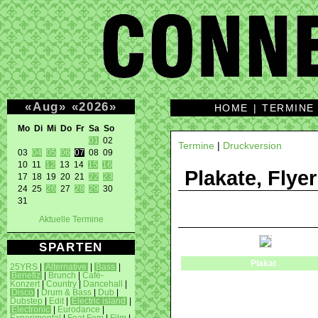
«
Aug
»
«
2026
»
HOME
|
TERMINE
Mo Di Mi Do Fr Sa So 
01
 02 

Termine
|
Druckversion
03 
04
05
06
07
 08 09 

10 11 
12
 13 14 
15
16
Plakate, Flyer
17 18 19 20 21 
22
23
24 25 
26
 27 
28
29
 30 

31 
Aktuelle Termine
SPARTEN
Plakat
25YRS
|
Alternative
|
Bass
|
Benefiz
|
Brunch
|
Café-
Konzert
|
Country
|
Dancehall
|
Disco
|
Drum & Bass
|
Dub
|
Dubstep
|
Edit
|
Electric island
|
Electronic
|
Eurodance
|