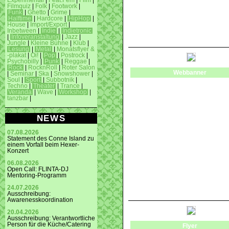
Experimental
|
Feat.Fem
|
Film
|
Filmquiz
|
Folk
|
Footwork
|
Funk
|
Ghetto
|
Grime
|
Halftime
|
Hardcore
|
HipHop
|
House
|
Import/Export
|
Inbetween
|
Indie
|
Indietronic
|
Infoveranstaltung
|
Jazz
|
Jungle
|
Kleine Bühne
|
Klub
|
Lesung
|
Metal
|
Monatsflyer &
-plakat
|
Oi!
|
Pop
|
Postrock
|
Psychobilly
|
Punk
|
Reggae
|
Rock
|
RocknRoll
|
Roter Salon
Webbanner
|
Seminar
|
Ska
|
Snowshower
|
Soul
|
Sport
|
Subbotnik
|
Techno
|
Theater
|
Trance
|
Veranda
|
Wave
|
Workshop
|
tanzbar
|
NEWS
07.08.2026
Statement des Conne Island zu
einem Vorfall beim Hexer-
Konzert
06.08.2026
Open Call: FLINTA-DJ
Mentoring-Programm
24.07.2026
Ausschreibung:
Awarenesskoordination
20.04.2026
Ausschreibung: Verantwortliche
Person für die Küche/Catering
Flyer