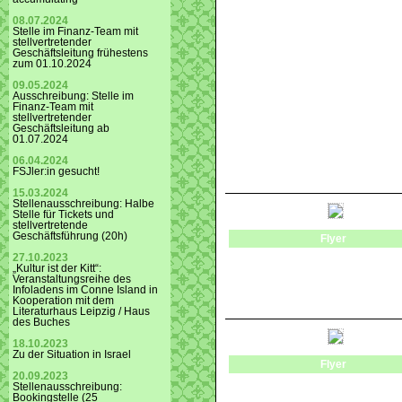
08.07.2024
Stelle im Finanz-Team mit
stellvertretender
Geschäftsleitung frühestens
zum 01.10.2024
09.05.2024
Ausschreibung: Stelle im
Finanz-Team mit
stellvertretender
Geschäftsleitung ab
01.07.2024
06.04.2024
FSJler:in gesucht!
15.03.2024
Stellenausschreibung: Halbe
Stelle für Tickets und
stellvertretende
Geschäftsführung (20h)
Flyer
27.10.2023
„Kultur ist der Kitt“:
Veranstaltungsreihe des
Infoladens im Conne Island in
Kooperation mit dem
Literaturhaus Leipzig / Haus
des Buches
18.10.2023
Zu der Situation in Israel
Flyer
20.09.2023
Stellenausschreibung:
Bookingstelle (25