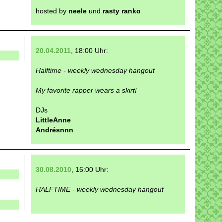
hosted by
neele
und
rasty ranko
20.04.2011
, 18:00 Uhr:
Halftime - weekly wednesday hangout
My favorite rapper wears a skirt!
DJs
LittleAnne
Andrésnnn
30.08.2010
, 16:00 Uhr:
HALFTIME - weekly wednesday hangout