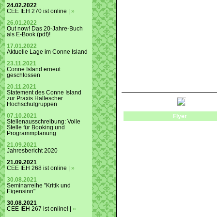
24.02.2022
CEE IEH 270 ist online |
»
26.01.2022
Out now! Das 20-Jahre-Buch
als E-Book (pdf)!
17.01.2022
Aktuelle Lage im Conne Island
23.11.2021
Conne Island erneut
geschlossen
20.11.2021
Statement des Conne Island
zur Praxis Hallescher
Hochschulgruppen
07.10.2021
Flyer
Stellenausschreibung: Volle
Stelle für Booking und
Programmplanung
21.09.2021
Jahresbericht 2020
21.09.2021
CEE IEH 268 ist online |
»
30.08.2021
Seminarreihe "Kritik und
Eigensinn"
30.08.2021
CEE IEH 267 ist online! |
»