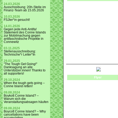
24.03.2026
Ausschreibung: 20h-Stelle im
Finanz-Team ab 15.05.2026
10.03.2026
FSJler*in gesucht!
14.01.2026
Gegen jede Anti-Antifa!
Statement des Conne Islands
zur Mobilmachung gegen
antifaschistische Projekte in
Connewitz
03.11.2025
Stellenausschreibung:
Technische*r Leiter*In
29.01.2025
"The Tough Get Going!"
Danksagung an alle
Unterstützer:innen! Thanks to
all supporters!
Flyer
29.10.2024
When the tough gets going –
Conne Island retten!
09.08.2024
Boykott Conne Island? –
Warum sich die
Veranstaltungsabsagen häufen
09.08.2024
Boycott Conne Island? – Why
cancellations have been
accumulating