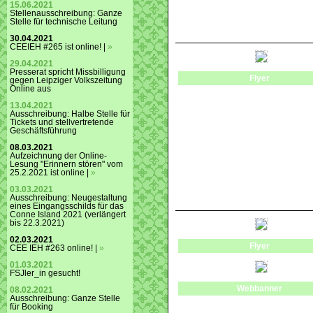
15.06.2021
Stellenausschreibung: Ganze
Stelle für technische Leitung
30.04.2021
CEEIEH #265 ist online! |
»
29.04.2021
Presserat spricht Missbilligung
Flyer
gegen Leipziger Volkszeitung
Online aus
13.04.2021
Ausschreibung: Halbe Stelle für
Tickets und stellvertretende
Geschäftsführung
08.03.2021
Aufzeichnung der Online-
Lesung "Erinnern stören" vom
25.2.2021 ist online |
»
03.03.2021
Ausschreibung: Neugestaltung
eines Eingangsschilds für das
Conne Island 2021 (verlängert
bis 22.3.2021)
02.03.2021
Flyer
CEE IEH #263 online! |
»
01.03.2021
FSJler_in gesucht!
Webbanner
08.02.2021
Ausschreibung: Ganze Stelle
für Booking