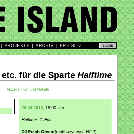
|
PROJEKTE
|
ARCHIV
|
FREISITZ
 etc. für die Sparte
Halftime
Aktuelle Flyer und Plakate
20.04.2016
, 18:00 Uhr:
Halftime: G-Edit
DJ Fresh Green
(freshbuzyness/LHiTP)