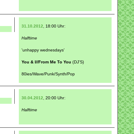
31.10.2012
, 18:00 Uhr:
Halftime
'unhappy wednesdays'
You & I//From Me To You
(DJ'S)
80ies/Wave/Punk/Synth/Pop
30.04.2012
, 20:00 Uhr:
Halftime