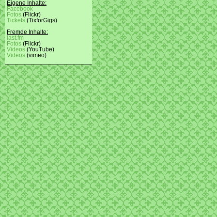
Eigene Inhalte:
Facebook
Fotos
(Flickr)
Tickets
(TixforGigs)
Fremde Inhalte:
last.fm
Fotos
(Flickr)
Videos
(YouTube)
Videos
(vimeo)