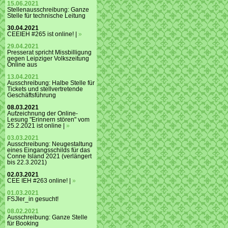
15.06.2021
Stellenausschreibung: Ganze
Stelle für technische Leitung
30.04.2021
CEEIEH #265 ist online! |
»
29.04.2021
Presserat spricht Missbilligung
gegen Leipziger Volkszeitung
Online aus
13.04.2021
Ausschreibung: Halbe Stelle für
Tickets und stellvertretende
Geschäftsführung
08.03.2021
Aufzeichnung der Online-
Lesung "Erinnern stören" vom
25.2.2021 ist online |
»
03.03.2021
Ausschreibung: Neugestaltung
eines Eingangsschilds für das
Conne Island 2021 (verlängert
bis 22.3.2021)
02.03.2021
CEE IEH #263 online! |
»
01.03.2021
FSJler_in gesucht!
08.02.2021
Ausschreibung: Ganze Stelle
für Booking