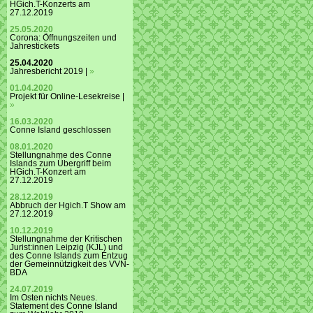
HGich.T-Konzerts am
27.12.2019
25.05.2020
Corona: Öffnungszeiten und
Jahrestickets
25.04.2020
Jahresbericht 2019 |
»
01.04.2020
Projekt für Online-Lesekreise |
»
16.03.2020
Conne Island geschlossen
08.01.2020
Stellungnahme des Conne
Islands zum Übergriff beim
HGich.T-Konzert am
27.12.2019
28.12.2019
Abbruch der Hgich.T Show am
27.12.2019
10.12.2019
Stellungnahme der Kritischen
Jurist:innen Leipzig (KJL) und
des Conne Islands zum Entzug
der Gemeinnützigkeit des VVN-
BDA
24.07.2019
Im Osten nichts Neues.
Statement des Conne Island