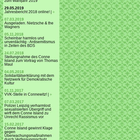
zum Wahljahr 2019
29.05.2019
Jahresbericht 2018 online! |
»
07.03.2019
Ausgeladen. Nietzsche & the
Wagners
05.11.2018
Scheinbar harmlos und
unverdächtig - Antisemitismus
in Zeiten des BDS
24.07.2018
Stellungnahme des Conne
Island zum Vortrag von Thomas
Maul
04.05.2018
Solidaritätserklärung mit dem
Netzwerk für Demokratische
Kultur
01.11.2017
VVK-Stelle in Connewitz! |
»
07.03.2017
Polizei Leipzig verharmlost
sexualisierten Übergriff und
wirft dem Conne Island zu
Unrecht Rassismus vor
15.02.2017
Conne Island gewinnt Klage
gegen
Überwachungsmaßnahmen
durch Verfassungsschutz