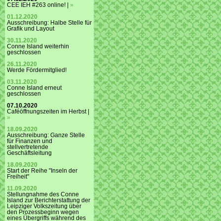
CEE IEH #263 online! |
»
01.12.2020
Ausschreibung: Halbe Stelle für
Grafik und Layout
30.11.2020
Conne Island weiterhin
geschlossen
26.11.2020
Werde Fördermitglied!
03.11.2020
Conne Island erneut
geschlossen
07.10.2020
Caféöffnungszeiten im Herbst |
»
18.09.2020
Ausschreibung: Ganze Stelle
für Finanzen und
stellvertretende
Geschäftsleitung
18.09.2020
Start der Reihe "Inseln der
Freiheit"
11.09.2020
Stellungnahme des Conne
Island zur Berichterstattung der
Leipziger Volkszeitung über
den Prozessbeginn wegen
eines Übergriffs während des