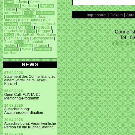
Funk
|
Ghetto
|
Grime
|
Halftime
|
Hardcore
|
HipHop
|
House
|
Import/Export
|
Inbetween
|
Indie
|
Indietronic
|
|
Impressum
Tickets
Anfa
|
Infoveranstaltung
|
Jazz
|
Jungle
|
Kleine Bühne
|
Klub
|
Lesung
|
Metal
|
Monatsflyer &
-plakat
|
Oi!
|
Pop
|
Postrock
|
Conne Isl
Psychobilly
|
Punk
|
Reggae
|
Rock
|
RocknRoll
|
Roter Salon
Tel.: 
|
Seminar
|
Ska
|
Snowshower
|
Soul
|
Sport
|
Subbotnik
|
info@conn
Techno
|
Theater
|
Trance
|
Veranda
|
Wave
|
Workshop
|
tanzbar
|
NEWS
07.08.2026
Statement des Conne Island zu
einem Vorfall beim Hexer-
Konzert
06.08.2026
Open Call: FLINTA-DJ
Mentoring-Programm
24.07.2026
Ausschreibung:
Awarenesskoordination
20.04.2026
Ausschreibung: Verantwortliche
Person für die Küche/Catering
24.03.2026