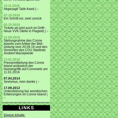
15.11.2016
Abgesagt! Talib Kweli |
»
07.10.2016
Ein Schritt vor, zwei zurück
05.10.2016
Tickets ab jetzt auch im Drift! -
Neue VVK-Stelle in Plagwitz |
»
21.09.2016
Stellungnahme des Conne
Islands zum Artikel der Bild-
Zeitung vom 20.09.16 und den
Vorwürfen des CDU Stadtrats
Ansbert Maciejewski
13.01.2016
Pressemitteilung des Conne
Island anlässlich der
Naziangriffe auf Connewitz am
11.01.2016
07.04.2014
Sexismus, nein danke |
»
17.09.2012
Unterstützung bei sexistischen
Erfahrungen im Conne Island |
»
LINKS
Eigene Inhalte: