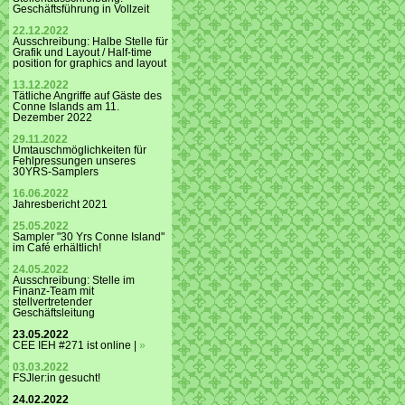
Geschäftsführung in Vollzeit
22.12.2022
Ausschreibung: Halbe Stelle für
Grafik und Layout / Half-time
position for graphics and layout
13.12.2022
Tätliche Angriffe auf Gäste des
Conne Islands am 11.
Dezember 2022
29.11.2022
Umtauschmöglichkeiten für
Fehlpressungen unseres
30YRS-Samplers
16.06.2022
Jahresbericht 2021
25.05.2022
Sampler "30 Yrs Conne Island"
im Café erhältlich!
24.05.2022
Ausschreibung: Stelle im
Finanz-Team mit
stellvertretender
Geschäftsleitung
23.05.2022
CEE IEH #271 ist online |
»
03.03.2022
FSJler:in gesucht!
24.02.2022