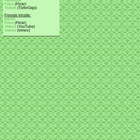
Facebook
Fotos
(Flickr)
Tickets
(TixforGigs)
Fremde Inhalte:
last.fm
Fotos
(Flickr)
Videos
(YouTube)
Videos
(vimeo)