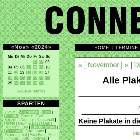
«
Nov
»
«
2024
»
HOME
|
TERMINE
Mo Di Mi Do Fr Sa So 
01
02
 03 

«
|
November
|
»
|
D
04 05 06 
07
08
09
 10 

11 
12
 13 
14
15
16
Alle Plak
18
19
20
21
22
23
24
25 
26
27
28
29
30
Aktuelle Termine
SPARTEN
25YRS
|
Alternative
|
Bass
|
Benefiz
|
Brunch
|
Café-
Keine Plakate in d
Konzert
|
Country
|
Dancehall
|
Disco
|
Drum & Bass
|
Dub
|
Dubstep
|
Edit
|
Electric island
|
Electronic
|
Eurodance
|
Hi
Experimental
|
Feat.Fem
|
Film
|
Filmquiz
|
Folk
|
Footwork
|