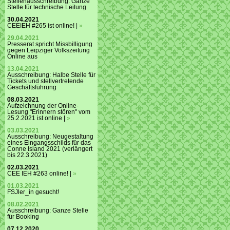
Stellenausschreibung: Ganze
Stelle für technische Leitung
30.04.2021
CEEIEH #265 ist online! |
»
29.04.2021
Presserat spricht Missbilligung
gegen Leipziger Volkszeitung
Online aus
13.04.2021
Ausschreibung: Halbe Stelle für
Tickets und stellvertretende
Geschäftsführung
08.03.2021
Aufzeichnung der Online-
Lesung "Erinnern stören" vom
25.2.2021 ist online |
»
03.03.2021
Ausschreibung: Neugestaltung
eines Eingangsschilds für das
Conne Island 2021 (verlängert
bis 22.3.2021)
02.03.2021
CEE IEH #263 online! |
»
01.03.2021
FSJler_in gesucht!
08.02.2021
Ausschreibung: Ganze Stelle
für Booking
07.12.2020