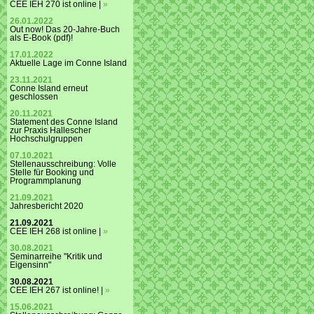
CEE IEH 270 ist online |
»
26.01.2022
Out now! Das 20-Jahre-Buch
als E-Book (pdf)!
17.01.2022
Aktuelle Lage im Conne Island
23.11.2021
Conne Island erneut
geschlossen
20.11.2021
Statement des Conne Island
zur Praxis Hallescher
Hochschulgruppen
07.10.2021
Stellenausschreibung: Volle
Stelle für Booking und
Programmplanung
21.09.2021
Jahresbericht 2020
21.09.2021
CEE IEH 268 ist online |
»
30.08.2021
Seminarreihe "Kritik und
Eigensinn"
30.08.2021
CEE IEH 267 ist online! |
»
15.06.2021