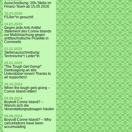
Ausschreibung: 20h-Stelle im
Finanz-Team ab 15.05.2026
10.03.2026
FSJler*in gesucht!
14.01.2026
Gegen jede Anti-Antifa!
Statement des Conne Islands
zur Mobilmachung gegen
antifaschistische Projekte in
Connewitz
03.11.2025
Stellenausschreibung:
Technische*r Leiter*In
29.01.2025
"The Tough Get Going!"
Danksagung an alle
Unterstützer:innen! Thanks to
all supporters!
29.10.2024
When the tough gets going –
Conne Island retten!
09.08.2024
Boykott Conne Island? –
Warum sich die
Veranstaltungsabsagen häufen
09.08.2024
Boycott Conne Island? – Why
cancellations have been
accumulating