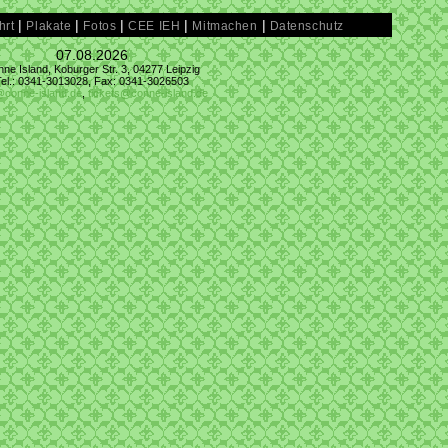
|
|
|
|
|
hrt
Plakate
Fotos
CEE IEH
Mitmachen
Datenschutz
07.08.2026
ne Island, Koburger Str. 3, 04277 Leipzig
Tel.: 0341-3013028, Fax: 0341-3026503
@conne-island.de
,
tickets@conne-island.de