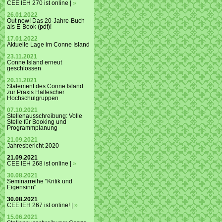
CEE IEH 270 ist online |
»
26.01.2022
Out now! Das 20-Jahre-Buch
als E-Book (pdf)!
17.01.2022
Aktuelle Lage im Conne Island
23.11.2021
Conne Island erneut
geschlossen
20.11.2021
Statement des Conne Island
zur Praxis Hallescher
Hochschulgruppen
07.10.2021
Stellenausschreibung: Volle
Stelle für Booking und
Programmplanung
21.09.2021
Jahresbericht 2020
21.09.2021
CEE IEH 268 ist online |
»
30.08.2021
Seminarreihe "Kritik und
Eigensinn"
30.08.2021
CEE IEH 267 ist online! |
»
15.06.2021