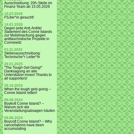
Ausschreibung: 20h-Stelle im
Finanz-Team ab 15.05.2026
10.03.2026
FSJler*in gesucht!
14.01.2026
Gegen jede Anti-Antifa!
Statement des Conne Islands
zur Mobilmachung gegen
antifaschistische Projekte in
Connewitz
03.11.2025
Stellenausschreibung:
Technische*r Leiter*In
29.01.2025
"The Tough Get Going!"
Danksagung an alle
Unterstützer:innen! Thanks to
all supporters!
29.10.2024
When the tough gets going –
Conne Island retten!
09.08.2024
Boykott Conne Island? –
Warum sich die
Veranstaltungsabsagen häufen
09.08.2024
Boycott Conne Island? – Why
cancellations have been
accumulating