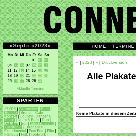
«
Sept
»
«
2023
»
HOME
|
TERMINE
Mo Di Mi Do Fr Sa So 
01 
02
03
«
|
2023
|
»
|
Druckversion
04 
05
06
 07 
08
09
10
11 12 
13
 14 15 
16
17
Alle Plakate
18 19 
20
 21 
22
23
24
25 
26
27
 28 29 
30
Aktuelle Termine
SPARTEN
25YRS
|
Alternative
|
Bass
|
Benefiz
|
Brunch
|
Café-
Keine Plakate in diesem Zei
Konzert
|
Country
|
Dancehall
|
Disco
|
Drum & Bass
|
Dub
|
Dubstep
|
Edit
|
Electric island
|
Electronic
|
Eurodance
|
Experimental
|
Feat.Fem
|
Film
|
Filmquiz
|
Folk
|
Footwork
|