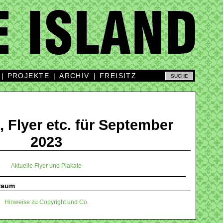
|
PROJEKTE
|
ARCHIV
|
FREISITZ
, Flyer etc. für September
2023
Aktuelle Flyer und Plakate
traum
Hinweise zu Copyright und Co.