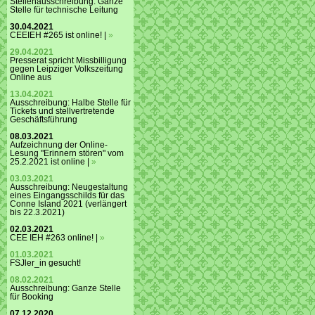
Stellenausschreibung: Ganze
Stelle für technische Leitung
30.04.2021
CEEIEH #265 ist online! |
»
29.04.2021
Presserat spricht Missbilligung
gegen Leipziger Volkszeitung
Online aus
13.04.2021
Ausschreibung: Halbe Stelle für
Tickets und stellvertretende
Geschäftsführung
08.03.2021
Aufzeichnung der Online-
Lesung "Erinnern stören" vom
25.2.2021 ist online |
»
03.03.2021
Ausschreibung: Neugestaltung
eines Eingangsschilds für das
Conne Island 2021 (verlängert
bis 22.3.2021)
02.03.2021
CEE IEH #263 online! |
»
01.03.2021
FSJler_in gesucht!
08.02.2021
Ausschreibung: Ganze Stelle
für Booking
07.12.2020