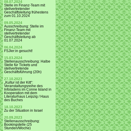
08.07.2024
Stelle im Finanz-Team mit
stellvertretender
Geschäftsleitung frühestens
zum 01.10.2024
09.05.2024
Ausschreibung: Stelle im
Finanz-Team mit
stellvertretender
Geschäftsleitung ab
01.07.2024
06.04.2024
FSJler:in gesucht!
15.03.2024
Stellenausschreibung: Halbe
Stelle für Tickets und
stellvertretende
Geschäftsführung (20h)
27.10.2023
„Kultur ist der Kitt“:
Veranstaltungsreihe des
Infoladens im Conne Island in
Kooperation mit dem
Literaturhaus Leipzig / Haus
des Buches
18.10.2023
Zu der Situation in Israel
20.09.2023
Stellenausschreibung:
Bookingstelle (25
Stunden/Woche)