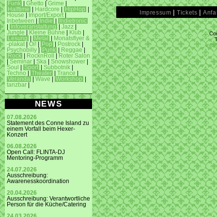
Funk
|
Ghetto
|
Grime
|
Halftime
|
Hardcore
|
HipHop
|
|
|
Impressum
Tickets
Anfa
House
|
Import/Export
|
Inbetween
|
Indie
|
Indietronic
|
Infoveranstaltung
|
Jazz
|
Jungle
|
Kleine Bühne
|
Klub
|
Con
Lesung
|
Metal
|
Monatsflyer &
-plakat
|
Oi!
|
Pop
|
Postrock
|
info
Psychobilly
|
Punk
|
Reggae
|
Rock
|
RocknRoll
|
Roter Salon
|
Seminar
|
Ska
|
Snowshower
|
Soul
|
Sport
|
Subbotnik
|
Techno
|
Theater
|
Trance
|
Veranda
|
Wave
|
Workshop
|
tanzbar
|
NEWS
07.08.2026
Statement des Conne Island zu
einem Vorfall beim Hexer-
Konzert
06.08.2026
Open Call: FLINTA-DJ
Mentoring-Programm
24.07.2026
Ausschreibung:
Awarenesskoordination
20.04.2026
Ausschreibung: Verantwortliche
Person für die Küche/Catering
24.03.2026