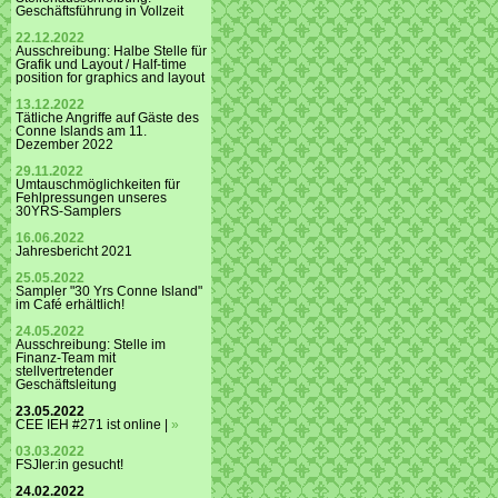
Geschäftsführung in Vollzeit
22.12.2022
Ausschreibung: Halbe Stelle für
Grafik und Layout / Half-time
position for graphics and layout
13.12.2022
Tätliche Angriffe auf Gäste des
Conne Islands am 11.
Dezember 2022
29.11.2022
Umtauschmöglichkeiten für
Fehlpressungen unseres
30YRS-Samplers
16.06.2022
Jahresbericht 2021
25.05.2022
Sampler "30 Yrs Conne Island"
im Café erhältlich!
24.05.2022
Ausschreibung: Stelle im
Finanz-Team mit
stellvertretender
Geschäftsleitung
23.05.2022
CEE IEH #271 ist online |
»
03.03.2022
FSJler:in gesucht!
24.02.2022