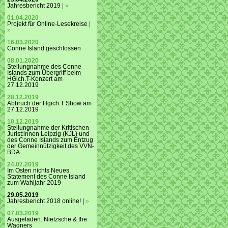
Jahresbericht 2019 |
»
01.04.2020
Projekt für Online-Lesekreise |
»
16.03.2020
Conne Island geschlossen
08.01.2020
Stellungnahme des Conne
Islands zum Übergriff beim
HGich.T-Konzert am
27.12.2019
28.12.2019
Abbruch der Hgich.T Show am
27.12.2019
10.12.2019
Stellungnahme der Kritischen
Jurist:innen Leipzig (KJL) und
des Conne Islands zum Entzug
der Gemeinnützigkeit des VVN-
BDA
24.07.2019
Im Osten nichts Neues.
Statement des Conne Island
zum Wahljahr 2019
29.05.2019
Jahresbericht 2018 online! |
»
07.03.2019
Ausgeladen. Nietzsche & the
Wagners