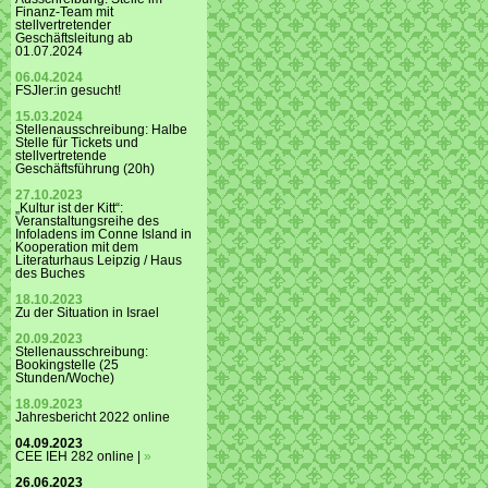
Finanz-Team mit
stellvertretender
Geschäftsleitung ab
01.07.2024
06.04.2024
FSJler:in gesucht!
15.03.2024
Stellenausschreibung: Halbe
Stelle für Tickets und
stellvertretende
Geschäftsführung (20h)
27.10.2023
„Kultur ist der Kitt“:
Veranstaltungsreihe des
Infoladens im Conne Island in
Kooperation mit dem
Literaturhaus Leipzig / Haus
des Buches
18.10.2023
Zu der Situation in Israel
20.09.2023
Stellenausschreibung:
Bookingstelle (25
Stunden/Woche)
18.09.2023
Jahresbericht 2022 online
04.09.2023
CEE IEH 282 online |
»
26.06.2023