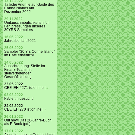
13.12.2022
Tätliche Angriffe auf Gäste des
Conne Islands am 11.
Dezember 2022
29.11.2022
Umtauschmöglichkeiten für
Fehlpressungen unseres
30YRS-Samplers
16.06.2022
Jahresbericht 2021
25.05.2022
Sampler "30 Yrs Conne Island"
im Café erhältlich!
24.05.2022
Ausschreibung: Stelle im
Finanz-Team mit
stellvertretender
Geschäftsleitung
23.05.2022
CEE IEH #271 ist online |
»
03.03.2022
FSJler:in gesucht!
24.02.2022
CEE IEH 270 ist online |
»
26.01.2022
Out now! Das 20-Jahre-Buch
als E-Book (pdf)!
17.01.2022
Aktuelle Lage im Conne Island