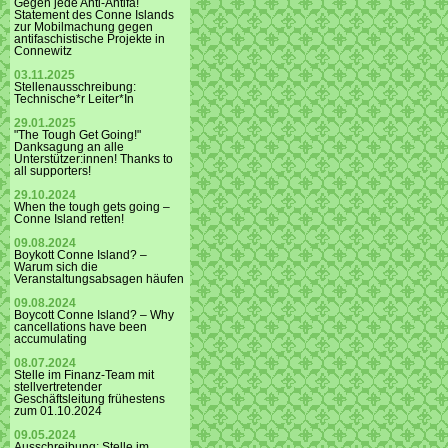
Gegen jede Anti-Antifa!
Statement des Conne Islands
zur Mobilmachung gegen
antifaschistische Projekte in
Connewitz
03.11.2025
Stellenausschreibung:
Technische*r Leiter*In
29.01.2025
"The Tough Get Going!"
Danksagung an alle
Unterstützer:innen! Thanks to
all supporters!
29.10.2024
When the tough gets going –
Conne Island retten!
09.08.2024
Boykott Conne Island? –
Warum sich die
Veranstaltungsabsagen häufen
09.08.2024
Boycott Conne Island? – Why
cancellations have been
accumulating
08.07.2024
Stelle im Finanz-Team mit
stellvertretender
Geschäftsleitung frühestens
zum 01.10.2024
09.05.2024
Ausschreibung: Stelle im