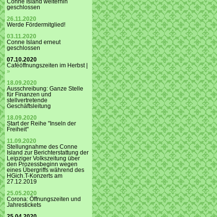
Conne Island weiterhin
geschlossen
26.11.2020
Werde Fördermitglied!
03.11.2020
Conne Island erneut
geschlossen
07.10.2020
Caféöffnungszeiten im Herbst |
»
18.09.2020
Ausschreibung: Ganze Stelle
für Finanzen und
stellvertretende
Geschäftsleitung
18.09.2020
Start der Reihe "Inseln der
Freiheit"
11.09.2020
Stellungnahme des Conne
Island zur Berichterstattung der
Leipziger Volkszeitung über
den Prozessbeginn wegen
eines Übergriffs während des
HGich.T-Konzerts am
27.12.2019
25.05.2020
Corona: Öffnungszeiten und
Jahrestickets
25.04.2020