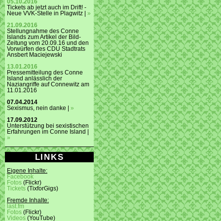
05.10.2016
Tickets ab jetzt auch im Drift! -
Neue VVK-Stelle in Plagwitz |
»
21.09.2016
Stellungnahme des Conne
Islands zum Artikel der Bild-
Zeitung vom 20.09.16 und den
Vorwürfen des CDU Stadtrats
Ansbert Maciejewski
13.01.2016
Pressemitteilung des Conne
Island anlässlich der
Naziangriffe auf Connewitz am
11.01.2016
07.04.2014
Sexismus, nein danke |
»
17.09.2012
Unterstützung bei sexistischen
Erfahrungen im Conne Island |
»
LINKS
Eigene Inhalte:
Facebook
Fotos
(Flickr)
Tickets
(TixforGigs)
Fremde Inhalte:
last.fm
Fotos
(Flickr)
Videos
(YouTube)