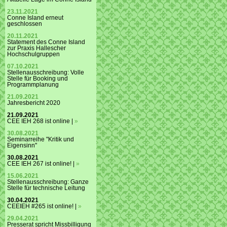
23.11.2021
Conne Island erneut
geschlossen
20.11.2021
Statement des Conne Island
zur Praxis Hallescher
Hochschulgruppen
07.10.2021
Stellenausschreibung: Volle
Stelle für Booking und
Programmplanung
21.09.2021
Jahresbericht 2020
21.09.2021
CEE IEH 268 ist online |
»
30.08.2021
Seminarreihe "Kritik und
Eigensinn"
30.08.2021
CEE IEH 267 ist online! |
»
15.06.2021
Stellenausschreibung: Ganze
Stelle für technische Leitung
30.04.2021
CEEIEH #265 ist online! |
»
29.04.2021
Presserat spricht Missbilligung