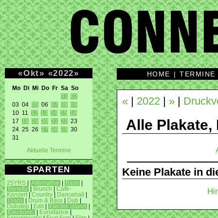
«
Okt
»
«
2022
»
HOME
|
TERMINE
Mo Di Mi Do Fr Sa So 
01
02
«
|
2022
|
»
|
Druckv
03 04 
05
 06 
07
08
09
10 11 
12
13
14
15
16
Alle Plakate,
17 
18
19
20
21
22
 23 

24 25 26 
27
28
29
 30 

31 
Aktuelle Termine
SPARTEN
Keine Plakate in d
25YRS
|
Alternative
|
Bass
|
Benefiz
|
Brunch
|
Café-
Hi
Konzert
|
Country
|
Dancehall
|
Disco
|
Drum & Bass
|
Dub
|
Dubstep
|
Edit
|
Electric island
|
Electronic
|
Eurodance
|