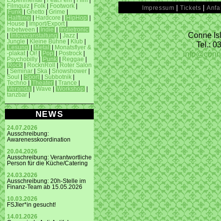
Experimental
|
Feat.Fem
|
Film
|
Filmquiz
|
Folk
|
Footwork
|
|
|
Impressum
Tickets
Anfa
Funk
|
Ghetto
|
Grime
|
Halftime
|
Hardcore
|
HipHop
|
House
|
Import/Export
|
Inbetween
|
Indie
|
Indietronic
Conne Isl
|
Infoveranstaltung
|
Jazz
|
Jungle
|
Kleine Bühne
|
Klub
|
Tel.: 
Lesung
|
Metal
|
Monatsflyer &
info@conn
-plakat
|
Oi!
|
Pop
|
Postrock
|
Psychobilly
|
Punk
|
Reggae
|
Rock
|
RocknRoll
|
Roter Salon
|
Seminar
|
Ska
|
Snowshower
|
Soul
|
Sport
|
Subbotnik
|
Techno
|
Theater
|
Trance
|
Veranda
|
Wave
|
Workshop
|
tanzbar
|
NEWS
24.07.2026
Ausschreibung:
Awarenesskoordination
20.04.2026
Ausschreibung: Verantwortliche
Person für die Küche/Catering
24.03.2026
Ausschreibung: 20h-Stelle im
Finanz-Team ab 15.05.2026
10.03.2026
FSJler*in gesucht!
14.01.2026