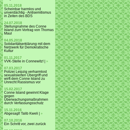
05.11.2018
Scheinbar harmlos und
unverdächtig - Antisemitismus
in Zeiten des BDS
24.07.2018
Stellungnahme des Conne
Island zum Vortrag von Thomas
Maul
04.05.2018
Solidaritätserklärung mit dem
Netzwerk für Demokratische
Kultur
01.11.2017
VVK-Stelle in Connewitz! |
»
07.03.2017
Polizei Leipzig verharmlost
sexualisierten Übergriff und
wirft dem Conne Island zu
Unrecht Rassismus vor
15.02.2017
Conne Island gewinnt Klage
gegen
Überwachungsmaßnahmen
durch Verfassungsschutz
15.11.2016
Abgesagt! Talib Kweli |
»
07.10.2016
Ein Schritt vor, zwei zurück