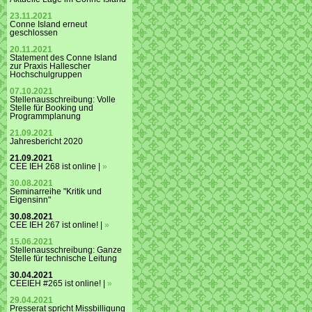
23.11.2021
Conne Island erneut
geschlossen
20.11.2021
Statement des Conne Island
zur Praxis Hallescher
Hochschulgruppen
07.10.2021
Stellenausschreibung: Volle
Stelle für Booking und
Programmplanung
21.09.2021
Jahresbericht 2020
21.09.2021
CEE IEH 268 ist online |
»
30.08.2021
Seminarreihe "Kritik und
Eigensinn"
30.08.2021
CEE IEH 267 ist online! |
»
15.06.2021
Stellenausschreibung: Ganze
Stelle für technische Leitung
30.04.2021
CEEIEH #265 ist online! |
»
29.04.2021
Presserat spricht Missbilligung