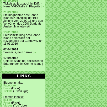
05.10.2016
Tickets ab jetzt auch im Drift! -
Neue VVK-Stelle in Plagwitz |
»
21.09.2016
Stellungnahme des Conne
Islands zum Artikel der Bild-
Zeitung vom 20.09.16 und den
Vorwürfen des CDU Stadtrats
Ansbert Maciejewski
13.01.2016
Pressemitteilung des Conne
Island anlässlich der
Naziangriffe auf Connewitz am
11.01.2016
07.04.2014
Sexismus, nein danke |
»
17.09.2012
Unterstützung bei sexistischen
Erfahrungen im Conne Island |
»
LINKS
Eigene Inhalte:
Facebook
Fotos
(Flickr)
Tickets
(TixforGigs)
Fremde Inhalte:
last.fm
Fotos
(Flickr)
Videos
(YouTube)