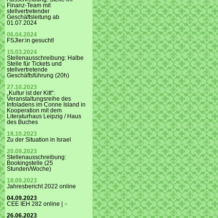
Finanz-Team mit
stellvertretender
Geschäftsleitung ab
01.07.2024
06.04.2024
FSJler:in gesucht!
15.03.2024
Stellenausschreibung: Halbe
Stelle für Tickets und
stellvertretende
Geschäftsführung (20h)
27.10.2023
„Kultur ist der Kitt“:
Veranstaltungsreihe des
Infoladens im Conne Island in
Kooperation mit dem
Literaturhaus Leipzig / Haus
des Buches
18.10.2023
Zu der Situation in Israel
20.09.2023
Stellenausschreibung:
Bookingstelle (25
Stunden/Woche)
18.09.2023
Jahresbericht 2022 online
04.09.2023
CEE IEH 282 online |
»
26.06.2023