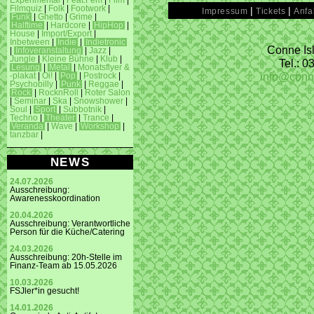
Experimental
|
Feat.Fem
|
Film
|
Filmquiz
|
Folk
|
Footwork
|
|
|
Impressum
Tickets
Anfa
Funk
|
Ghetto
|
Grime
|
Halftime
|
Hardcore
|
HipHop
|
House
|
Import/Export
|
Inbetween
|
Indie
|
Indietronic
Conne Isl
|
Infoveranstaltung
|
Jazz
|
Jungle
|
Kleine Bühne
|
Klub
|
Tel.: 
Lesung
|
Metal
|
Monatsflyer &
info@conn
-plakat
|
Oi!
|
Pop
|
Postrock
|
Psychobilly
|
Punk
|
Reggae
|
Rock
|
RocknRoll
|
Roter Salon
|
Seminar
|
Ska
|
Snowshower
|
Soul
|
Sport
|
Subbotnik
|
Techno
|
Theater
|
Trance
|
Veranda
|
Wave
|
Workshop
|
tanzbar
|
NEWS
24.07.2026
Ausschreibung:
Awarenesskoordination
20.04.2026
Ausschreibung: Verantwortliche
Person für die Küche/Catering
24.03.2026
Ausschreibung: 20h-Stelle im
Finanz-Team ab 15.05.2026
10.03.2026
FSJler*in gesucht!
14.01.2026