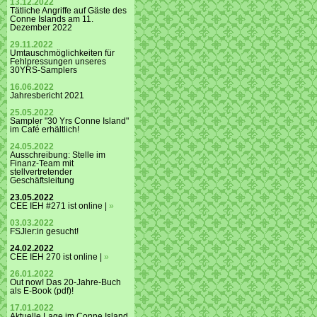
13.12.2022
Tätliche Angriffe auf Gäste des
Conne Islands am 11.
Dezember 2022
29.11.2022
Umtauschmöglichkeiten für
Fehlpressungen unseres
30YRS-Samplers
16.06.2022
Jahresbericht 2021
25.05.2022
Sampler "30 Yrs Conne Island"
im Café erhältlich!
24.05.2022
Ausschreibung: Stelle im
Finanz-Team mit
stellvertretender
Geschäftsleitung
23.05.2022
CEE IEH #271 ist online |
»
03.03.2022
FSJler:in gesucht!
24.02.2022
CEE IEH 270 ist online |
»
26.01.2022
Out now! Das 20-Jahre-Buch
als E-Book (pdf)!
17.01.2022
Aktuelle Lage im Conne Island