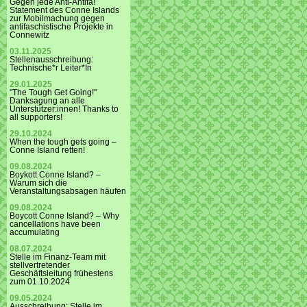
Gegen jede Anti-Antifa!
Statement des Conne Islands
zur Mobilmachung gegen
antifaschistische Projekte in
Connewitz
03.11.2025
Stellenausschreibung:
Technische*r Leiter*In
29.01.2025
"The Tough Get Going!"
Danksagung an alle
Unterstützer:innen! Thanks to
all supporters!
29.10.2024
When the tough gets going –
Conne Island retten!
09.08.2024
Boykott Conne Island? –
Warum sich die
Veranstaltungsabsagen häufen
09.08.2024
Boycott Conne Island? – Why
cancellations have been
accumulating
08.07.2024
Stelle im Finanz-Team mit
stellvertretender
Geschäftsleitung frühestens
zum 01.10.2024
09.05.2024
Ausschreibung: Stelle im