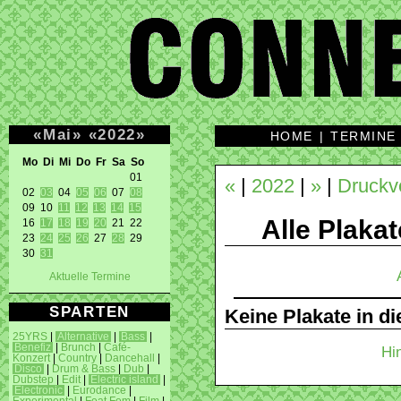
«
Mai
»
«
2022
»
HOME
|
TERMINE
Mo Di Mi Do Fr Sa So 
01 

«
|
2022
|
»
|
Druckv
02 
03
 04 
05
06
 07 
08
09 10 
11
12
13
14
15
Alle Plakat
16 
17
18
19
20
 21 22 

23 
24
25
26
 27 
28
 29 

30 
31
Aktuelle Termine
SPARTEN
Keine Plakate in d
25YRS
|
Alternative
|
Bass
|
Benefiz
|
Brunch
|
Café-
Hi
Konzert
|
Country
|
Dancehall
|
Disco
|
Drum & Bass
|
Dub
|
Dubstep
|
Edit
|
Electric island
|
Electronic
|
Eurodance
|