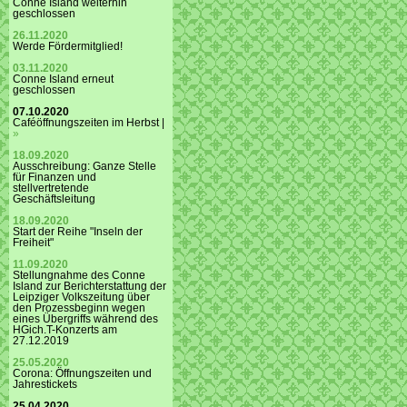
Conne Island weiterhin
geschlossen
26.11.2020
Werde Fördermitglied!
03.11.2020
Conne Island erneut
geschlossen
07.10.2020
Caféöffnungszeiten im Herbst |
»
18.09.2020
Ausschreibung: Ganze Stelle
für Finanzen und
stellvertretende
Geschäftsleitung
18.09.2020
Start der Reihe "Inseln der
Freiheit"
11.09.2020
Stellungnahme des Conne
Island zur Berichterstattung der
Leipziger Volkszeitung über
den Prozessbeginn wegen
eines Übergriffs während des
HGich.T-Konzerts am
27.12.2019
25.05.2020
Corona: Öffnungszeiten und
Jahrestickets
25.04.2020