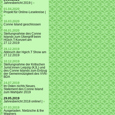
Jahresbericht 2019 |
»
01.04.2020
Projekt für Online-Lesekreise |
»
16.03.2020
Conne Island geschlossen
08.01.2020
Stellungnahme des Conne
Islands zum Übergriff beim
HGich.T-Konzert am
27.12.2019
28.12.2019
Abbruch der Hgich.T Show am
27.12.2019
10.12.2019
Stellungnahme der Kritischen
Jurist:innen Leipzig (KJL) und
des Conne Islands zum Entzug
der Gemeinnützigkeit des VVN-
BDA
24.07.2019
Im Osten nichts Neues.
Statement des Conne Island
zum Wahljahr 2019
29.05.2019
Jahresbericht 2018 online! |
»
07.03.2019
Ausgeladen. Nietzsche & the
Wagners