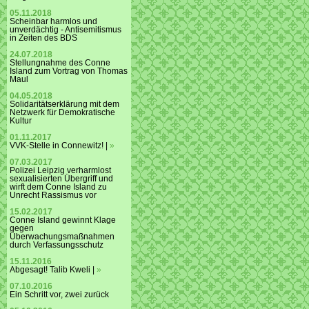
05.11.2018
Scheinbar harmlos und
unverdächtig - Antisemitismus
in Zeiten des BDS
24.07.2018
Stellungnahme des Conne
Island zum Vortrag von Thomas
Maul
04.05.2018
Solidaritätserklärung mit dem
Netzwerk für Demokratische
Kultur
01.11.2017
VVK-Stelle in Connewitz! |
»
07.03.2017
Polizei Leipzig verharmlost
sexualisierten Übergriff und
wirft dem Conne Island zu
Unrecht Rassismus vor
15.02.2017
Conne Island gewinnt Klage
gegen
Überwachungsmaßnahmen
durch Verfassungsschutz
15.11.2016
Abgesagt! Talib Kweli |
»
07.10.2016
Ein Schritt vor, zwei zurück