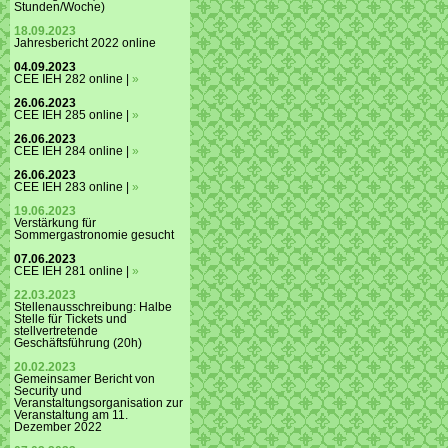
Stunden/Woche)
18.09.2023
Jahresbericht 2022 online
04.09.2023
CEE IEH 282 online |
»
26.06.2023
CEE IEH 285 online |
»
26.06.2023
CEE IEH 284 online |
»
26.06.2023
CEE IEH 283 online |
»
19.06.2023
Verstärkung für
Sommergastronomie gesucht
07.06.2023
CEE IEH 281 online |
»
22.03.2023
Stellenausschreibung: Halbe
Stelle für Tickets und
stellvertretende
Geschäftsführung (20h)
20.02.2023
Gemeinsamer Bericht von
Security und
Veranstaltungsorganisation zur
Veranstaltung am 11.
Dezember 2022