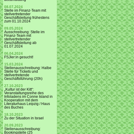
08.07.2024
Stelle im Finanz-Team mit
stellvertretender
Geschäftsleitung frühestens
zum 01.10.2024
09.05.2024
Ausschreibung: Stelle im
Finanz-Team mit
stellvertretender
Geschäftsleitung ab
01.07.2024
06.04.2024
FSJler:in gesucht!
15.03.2024
Stellenausschreibung: Halbe
Stelle für Tickets und
stellvertretende
Geschäftsführung (20h)
27.10.2023
„Kultur ist der Kitt“:
Veranstaltungsreihe des
Infoladens im Conne Island in
Kooperation mit dem
Literaturhaus Leipzig / Haus
des Buches
18.10.2023
Zu der Situation in Israel
20.09.2023
Stellenausschreibung:
Bookingstelle (25