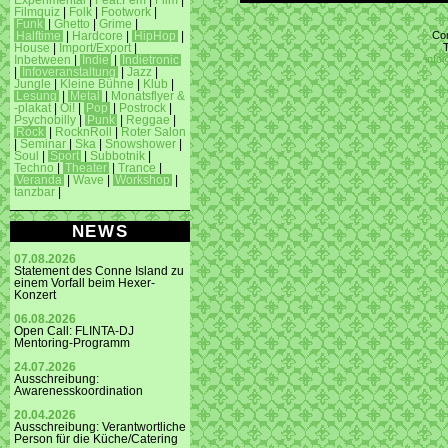
Experimental
|
Feat.Fem
|
Film
|
Filmquiz
|
Folk
|
Footwork
|
Funk
|
Ghetto
|
Grime
|
Con
Halftime
|
Hardcore
|
HipHop
|
House
|
Import/Export
|
info
Inbetween
|
Indie
|
Indietronic
|
Infoveranstaltung
|
Jazz
|
Jungle
|
Kleine Bühne
|
Klub
|
Lesung
|
Metal
|
Monatsflyer &
-plakat
|
Oi!
|
Pop
|
Postrock
|
Psychobilly
|
Punk
|
Reggae
|
Rock
|
RocknRoll
|
Roter Salon
|
Seminar
|
Ska
|
Snowshower
|
Soul
|
Sport
|
Subbotnik
|
Techno
|
Theater
|
Trance
|
Veranda
|
Wave
|
Workshop
|
tanzbar
|
NEWS
07.08.2026
Statement des Conne Island zu
einem Vorfall beim Hexer-
Konzert
06.08.2026
Open Call: FLINTA-DJ
Mentoring-Programm
24.07.2026
Ausschreibung:
Awarenesskoordination
20.04.2026
Ausschreibung: Verantwortliche
Person für die Küche/Catering