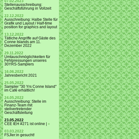
07.02.2023
Stellenausschreibung:
Geschäftsführung in Vollzeit
22.12.2022
Ausschreibung: Halbe Stelle für
Grafik und Layout / Half-time
position for graphics and layout
13.12.2022
Tätliche Angriffe auf Gäste des
Conne Islands am 11.
Dezember 2022
29.11.2022
Umtauschmöglichkeiten für
Fehlpressungen unseres
30YRS-Samplers
16.06.2022
Jahresbericht 2021
25.05.2022
Sampler "30 Yrs Conne Island"
im Café erhältlich!
24.05.2022
Ausschreibung: Stelle im
Finanz-Team mit
stellvertretender
Geschäftsleitung
23.05.2022
CEE IEH #271 ist online |
»
03.03.2022
FSJler:in gesucht!