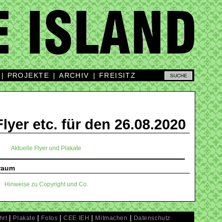
|
PROJEKTE
|
ARCHIV
|
FREISITZ
Flyer etc. für den 26.08.2020
Aktuelle Flyer und Plakate
traum
Hinweise zu Copyright und Co.
|
|
|
|
|
hrt
Plakate
Fotos
CEE IEH
Mitmachen
Datenschutz