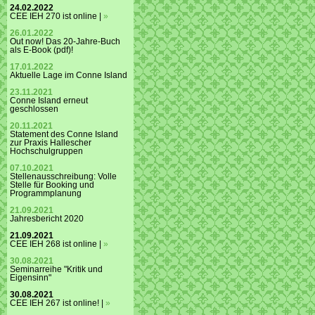
24.02.2022
CEE IEH 270 ist online |
»
26.01.2022
Out now! Das 20-Jahre-Buch
als E-Book (pdf)!
17.01.2022
Aktuelle Lage im Conne Island
23.11.2021
Conne Island erneut
geschlossen
20.11.2021
Statement des Conne Island
zur Praxis Hallescher
Hochschulgruppen
07.10.2021
Stellenausschreibung: Volle
Stelle für Booking und
Programmplanung
21.09.2021
Jahresbericht 2020
21.09.2021
CEE IEH 268 ist online |
»
30.08.2021
Seminarreihe "Kritik und
Eigensinn"
30.08.2021
CEE IEH 267 ist online! |
»