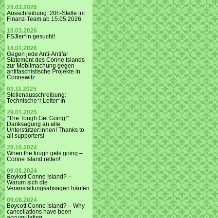
24.03.2026
Ausschreibung: 20h-Stelle im
Finanz-Team ab 15.05.2026
10.03.2026
FSJler*in gesucht!
14.01.2026
Gegen jede Anti-Antifa!
Statement des Conne Islands
zur Mobilmachung gegen
antifaschistische Projekte in
Connewitz
03.11.2025
Stellenausschreibung:
Technische*r Leiter*In
29.01.2025
"The Tough Get Going!"
Danksagung an alle
Unterstützer:innen! Thanks to
all supporters!
29.10.2024
When the tough gets going –
Conne Island retten!
09.08.2024
Boykott Conne Island? –
Warum sich die
Veranstaltungsabsagen häufen
09.08.2024
Boycott Conne Island? – Why
cancellations have been
accumulating