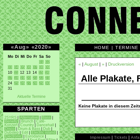
«
Aug
»
«
2020
»
HOME
|
TERMINE
Mo Di Mi Do Fr Sa So 
01
02
«
|
August
|
»
|
Druckversion
03
04
05
06
07
08
09
10 
11
 12 13 14 
15
16
Alle Plakate, 
17
18
19
20
21
22
23
24 
25
26
27
28
29
30
31 
Aktuelle Termine
Keine Plakate in diesem Zei
SPARTEN
25YRS
|
Alternative
|
Bass
|
Benefiz
|
Brunch
|
Café-
Konzert
|
Country
|
Dancehall
|
Disco
|
Drum & Bass
|
Dub
|
Dubstep
|
Edit
|
Electric island
|
Electronic
|
Eurodance
|
|
|
Impressum
Tickets
Anfa