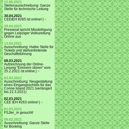
15.06.2021
Stellenausschreibung: Ganze
Stelle für technische Leitung
30.04.2021
CEEIEH #265 ist online! |
»
29.04.2021
Presserat spricht Missbilligung
gegen Leipziger Volkszeitung
Online aus
13.04.2021
Ausschreibung: Halbe Stelle für
Tickets und stellvertretende
Geschäftsführung
08.03.2021
Aufzeichnung der Online-
Lesung "Erinnern stören" vom
25.2.2021 ist online |
»
03.03.2021
Ausschreibung: Neugestaltung
eines Eingangsschilds für das
Conne Island 2021 (verlängert
bis 22.3.2021)
02.03.2021
CEE IEH #263 online! |
»
01.03.2021
FSJler_in gesucht!
08.02.2021
Ausschreibung: Ganze Stelle
für Booking