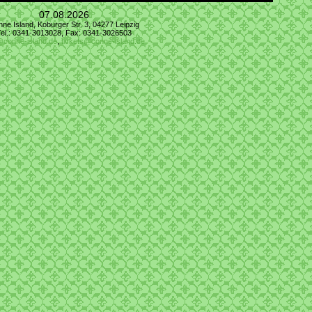
07.08.2026
ne Island, Koburger Str. 3, 04277 Leipzig
Tel.: 0341-3013028, Fax: 0341-3026503
@conne-island.de
,
tickets@conne-island.de