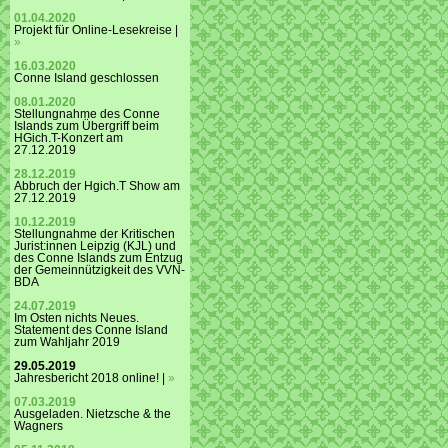
01.04.2020
Projekt für Online-Lesekreise |
»
16.03.2020
Conne Island geschlossen
08.01.2020
Stellungnahme des Conne
Islands zum Übergriff beim
HGich.T-Konzert am
27.12.2019
28.12.2019
Abbruch der Hgich.T Show am
27.12.2019
10.12.2019
Stellungnahme der Kritischen
Jurist:innen Leipzig (KJL) und
des Conne Islands zum Entzug
der Gemeinnützigkeit des VVN-
BDA
24.07.2019
Im Osten nichts Neues.
Statement des Conne Island
zum Wahljahr 2019
29.05.2019
Jahresbericht 2018 online! |
»
07.03.2019
Ausgeladen. Nietzsche & the
Wagners