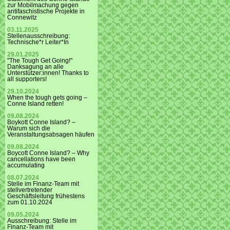
zur Mobilmachung gegen
antifaschistische Projekte in
Connewitz
03.11.2025
Stellenausschreibung:
Technische*r Leiter*In
29.01.2025
"The Tough Get Going!"
Danksagung an alle
Unterstützer:innen! Thanks to
all supporters!
29.10.2024
When the tough gets going –
Conne Island retten!
09.08.2024
Boykott Conne Island? –
Warum sich die
Veranstaltungsabsagen häufen
09.08.2024
Boycott Conne Island? – Why
cancellations have been
accumulating
08.07.2024
Stelle im Finanz-Team mit
stellvertretender
Geschäftsleitung frühestens
zum 01.10.2024
09.05.2024
Ausschreibung: Stelle im
Finanz-Team mit