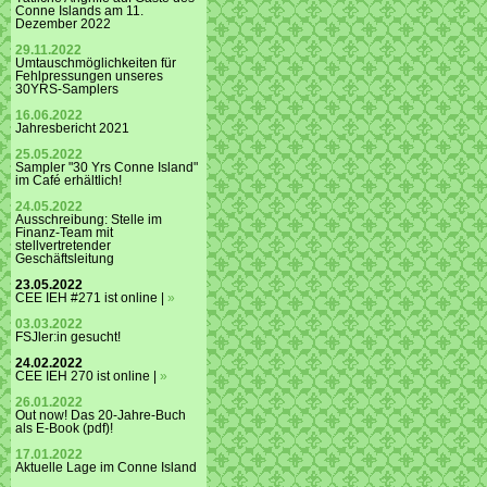
Conne Islands am 11.
Dezember 2022
29.11.2022
Umtauschmöglichkeiten für
Fehlpressungen unseres
30YRS-Samplers
16.06.2022
Jahresbericht 2021
25.05.2022
Sampler "30 Yrs Conne Island"
im Café erhältlich!
24.05.2022
Ausschreibung: Stelle im
Finanz-Team mit
stellvertretender
Geschäftsleitung
23.05.2022
CEE IEH #271 ist online |
»
03.03.2022
FSJler:in gesucht!
24.02.2022
CEE IEH 270 ist online |
»
26.01.2022
Out now! Das 20-Jahre-Buch
als E-Book (pdf)!
17.01.2022
Aktuelle Lage im Conne Island