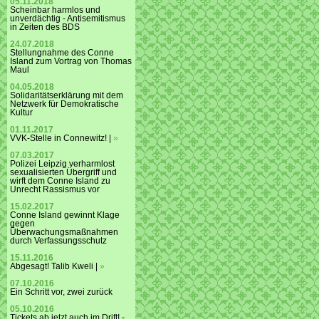
05.11.2018
Scheinbar harmlos und
unverdächtig - Antisemitismus
in Zeiten des BDS
24.07.2018
Stellungnahme des Conne
Island zum Vortrag von Thomas
Maul
04.05.2018
Solidaritätserklärung mit dem
Netzwerk für Demokratische
Kultur
01.11.2017
VVK-Stelle in Connewitz! |
»
07.03.2017
Polizei Leipzig verharmlost
sexualisierten Übergriff und
wirft dem Conne Island zu
Unrecht Rassismus vor
15.02.2017
Conne Island gewinnt Klage
gegen
Überwachungsmaßnahmen
durch Verfassungsschutz
15.11.2016
Abgesagt! Talib Kweli |
»
07.10.2016
Ein Schritt vor, zwei zurück
05.10.2016
Tickets ab jetzt auch im Drift! -