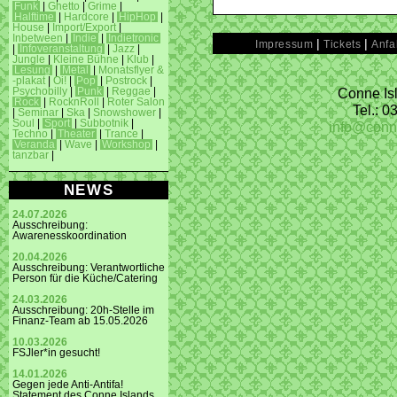
Funk
|
Ghetto
|
Grime
|
Halftime
|
Hardcore
|
HipHop
|
House
|
Import/Export
|
Inbetween
|
Indie
|
Indietronic
|
|
Impressum
Tickets
Anfa
|
Infoveranstaltung
|
Jazz
|
Jungle
|
Kleine Bühne
|
Klub
|
Lesung
|
Metal
|
Monatsflyer &
-plakat
|
Oi!
|
Pop
|
Postrock
|
Conne Isl
Psychobilly
|
Punk
|
Reggae
|
Rock
|
RocknRoll
|
Roter Salon
Tel.: 
|
Seminar
|
Ska
|
Snowshower
|
Soul
|
Sport
|
Subbotnik
|
info@conn
Techno
|
Theater
|
Trance
|
Veranda
|
Wave
|
Workshop
|
tanzbar
|
NEWS
24.07.2026
Ausschreibung:
Awarenesskoordination
20.04.2026
Ausschreibung: Verantwortliche
Person für die Küche/Catering
24.03.2026
Ausschreibung: 20h-Stelle im
Finanz-Team ab 15.05.2026
10.03.2026
FSJler*in gesucht!
14.01.2026
Gegen jede Anti-Antifa!
Statement des Conne Islands