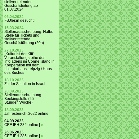
stellvertretender
Geschäftsleitung ab
01.07.2024
06.04.2024
FSJler:in gesucht!
15.03.2024
Stellenausschreibung: Halbe
Stelle für Tickets und
stellvertretende
Geschäftsführung (20h)
27.10.2023
„Kultur ist der Kitt“:
Veranstaltungsreihe des
Infoladens im Conne Island in
Kooperation mit dem
Literaturhaus Leipzig / Haus
des Buches
18.10.2023
Zu der Situation in Israel
20.09.2023
Stellenausschreibung:
Bookingstelle (25
Stunden/Woche)
18.09.2023
Jahresbericht 2022 online
04.09.2023
CEE IEH 282 online |
»
26.06.2023
CEE IEH 285 online |
»