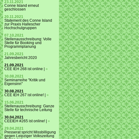
23.11.2021
Conne Island erneut
geschlossen
20.11.2021
Statement des Conne Island
zur Praxis Hallescher
Hochschulgruppen
07.10.2021
Stellenausschreibung: Volle
Stelle für Booking und
Programmplanung
21.09.2021
Jahresbericht 2020
21.09.2021
CEE IEH 268 ist online |
»
30.08.2021
Seminarreihe "Kritik und
Eigensinn"
30.08.2021
CEE IEH 267 ist online! |
»
15.06.2021
Stellenausschreibung: Ganze
Stelle für technische Leitung
30.04.2021
CEEIEH #265 ist online! |
»
29.04.2021
Presserat spricht Missbilligung
gegen Leipziger Volkszeitung