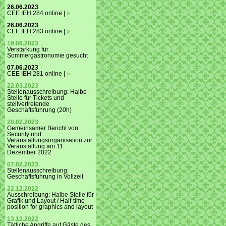
26.06.2023
CEE IEH 284 online |
»
26.06.2023
CEE IEH 283 online |
»
19.06.2023
Verstärkung für
Sommergastronomie gesucht
07.06.2023
CEE IEH 281 online |
»
22.03.2023
Stellenausschreibung: Halbe
Stelle für Tickets und
stellvertretende
Geschäftsführung (20h)
20.02.2023
Gemeinsamer Bericht von
Security und
Veranstaltungsorganisation zur
Veranstaltung am 11.
Dezember 2022
07.02.2023
Stellenausschreibung:
Geschäftsführung in Vollzeit
22.12.2022
Ausschreibung: Halbe Stelle für
Grafik und Layout / Half-time
position for graphics and layout
13.12.2022
Tätliche Angriffe auf Gäste des