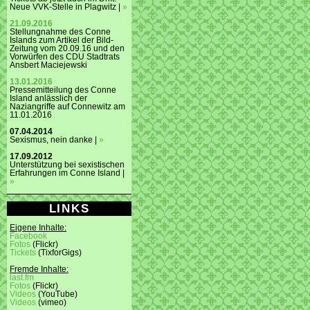
Neue VVK-Stelle in Plagwitz |
»
21.09.2016
Stellungnahme des Conne
Islands zum Artikel der Bild-
Zeitung vom 20.09.16 und den
Vorwürfen des CDU Stadtrats
Ansbert Maciejewski
13.01.2016
Pressemitteilung des Conne
Island anlässlich der
Naziangriffe auf Connewitz am
11.01.2016
07.04.2014
Sexismus, nein danke |
»
17.09.2012
Unterstützung bei sexistischen
Erfahrungen im Conne Island |
»
LINKS
Eigene Inhalte:
Facebook
Fotos
(Flickr)
Tickets
(TixforGigs)
Fremde Inhalte:
last.fm
Fotos
(Flickr)
Videos
(YouTube)
Videos
(vimeo)