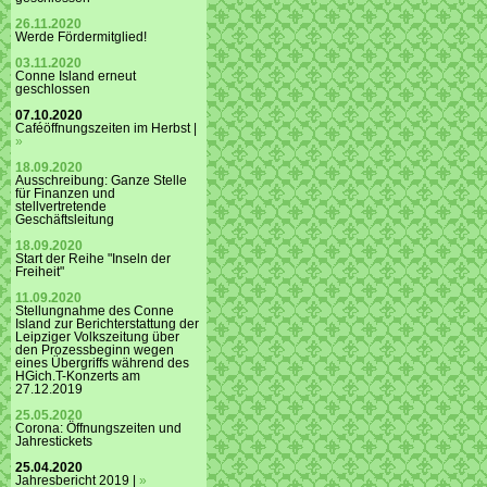
26.11.2020
Werde Fördermitglied!
03.11.2020
Conne Island erneut
geschlossen
07.10.2020
Caféöffnungszeiten im Herbst |
»
18.09.2020
Ausschreibung: Ganze Stelle
für Finanzen und
stellvertretende
Geschäftsleitung
18.09.2020
Start der Reihe "Inseln der
Freiheit"
11.09.2020
Stellungnahme des Conne
Island zur Berichterstattung der
Leipziger Volkszeitung über
den Prozessbeginn wegen
eines Übergriffs während des
HGich.T-Konzerts am
27.12.2019
25.05.2020
Corona: Öffnungszeiten und
Jahrestickets
25.04.2020
Jahresbericht 2019 |
»