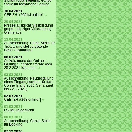
Stellenausschreibung: Ganze
Stelle für technische Leitung
30.04.2021
CEEIEH #265 ist online! |
»
29.04.2021
Presserat spricht Missbilligung
gegen Leipziger Volkszeitung
Online aus
13.04.2021
Ausschreibung: Halbe Stelle für
Tickets und stellvertretende
Geschäftsführung
08.03.2021
Aufzeichnung der Online-
Lesung "Erinnern stören" vom
25.2.2021 ist online |
»
03.03.2021
Ausschreibung: Neugestaltung
eines Eingangsschilds für das
Conne Island 2021 (verlängert
bis 22.3.2021)
02.03.2021
CEE IEH #263 online! |
»
01.03.2021
FSJler_in gesucht!
08.02.2021
Ausschreibung: Ganze Stelle
für Booking
07.12.2020