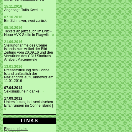
15.11.2016
Abgesagt! Talib Kweli |
»
07.10.2016
Ein Schritt vor, zwei zurück
05.10.2016
Tickets ab jetzt auch im Drift! -
Neue VVK-Stelle in Plagwitz |
»
21.09.2016
Stellungnahme des Conne
Islands zum Artikel der Bild-
Zeitung vom 20.09.16 und den
Vorwürfen des CDU Stadtrats
Ansbert Maciejewski
13.01.2016
Pressemitteilung des Conne
Island anlässlich der
Naziangriffe auf Connewitz am
11.01.2016
07.04.2014
Sexismus, nein danke |
»
17.09.2012
Unterstützung bei sexistischen
Erfahrungen im Conne Island |
»
LINKS
Eigene Inhalte: