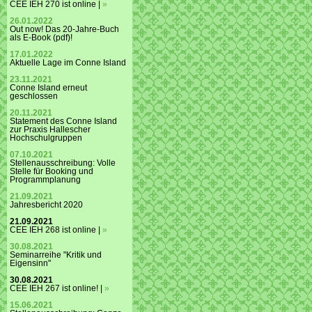
CEE IEH 270 ist online |
»
26.01.2022
Out now! Das 20-Jahre-Buch
als E-Book (pdf)!
17.01.2022
Aktuelle Lage im Conne Island
23.11.2021
Conne Island erneut
geschlossen
20.11.2021
Statement des Conne Island
zur Praxis Hallescher
Hochschulgruppen
07.10.2021
Stellenausschreibung: Volle
Stelle für Booking und
Programmplanung
21.09.2021
Jahresbericht 2020
21.09.2021
CEE IEH 268 ist online |
»
30.08.2021
Seminarreihe "Kritik und
Eigensinn"
30.08.2021
CEE IEH 267 ist online! |
»
15.06.2021