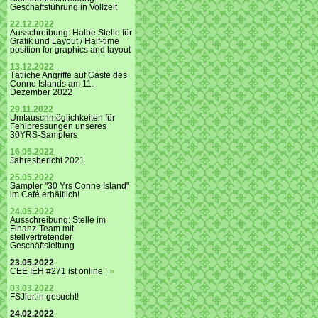
Geschäftsführung in Vollzeit
22.12.2022
Ausschreibung: Halbe Stelle für
Grafik und Layout / Half-time
position for graphics and layout
13.12.2022
Tätliche Angriffe auf Gäste des
Conne Islands am 11.
Dezember 2022
29.11.2022
Umtauschmöglichkeiten für
Fehlpressungen unseres
30YRS-Samplers
16.06.2022
Jahresbericht 2021
25.05.2022
Sampler "30 Yrs Conne Island"
im Café erhältlich!
24.05.2022
Ausschreibung: Stelle im
Finanz-Team mit
stellvertretender
Geschäftsleitung
23.05.2022
CEE IEH #271 ist online |
»
03.03.2022
FSJler:in gesucht!
24.02.2022