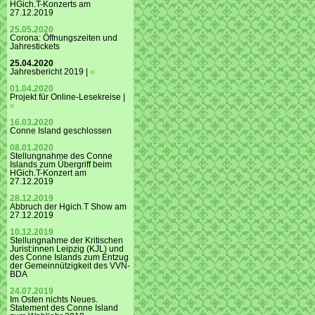
HGich.T-Konzerts am
27.12.2019
25.05.2020
Corona: Öffnungszeiten und
Jahrestickets
25.04.2020
Jahresbericht 2019 |
»
01.04.2020
Projekt für Online-Lesekreise |
»
16.03.2020
Conne Island geschlossen
08.01.2020
Stellungnahme des Conne
Islands zum Übergriff beim
HGich.T-Konzert am
27.12.2019
28.12.2019
Abbruch der Hgich.T Show am
27.12.2019
10.12.2019
Stellungnahme der Kritischen
Jurist:innen Leipzig (KJL) und
des Conne Islands zum Entzug
der Gemeinnützigkeit des VVN-
BDA
24.07.2019
Im Osten nichts Neues.
Statement des Conne Island