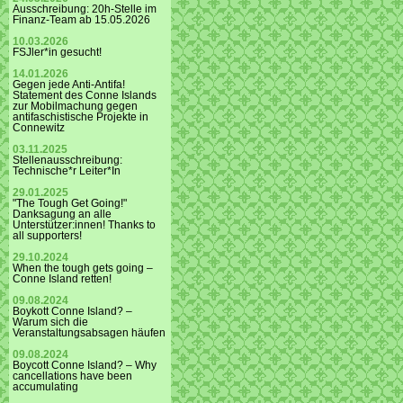
Ausschreibung: 20h-Stelle im
Finanz-Team ab 15.05.2026
10.03.2026
FSJler*in gesucht!
14.01.2026
Gegen jede Anti-Antifa!
Statement des Conne Islands
zur Mobilmachung gegen
antifaschistische Projekte in
Connewitz
03.11.2025
Stellenausschreibung:
Technische*r Leiter*In
29.01.2025
"The Tough Get Going!"
Danksagung an alle
Unterstützer:innen! Thanks to
all supporters!
29.10.2024
When the tough gets going –
Conne Island retten!
09.08.2024
Boykott Conne Island? –
Warum sich die
Veranstaltungsabsagen häufen
09.08.2024
Boycott Conne Island? – Why
cancellations have been
accumulating