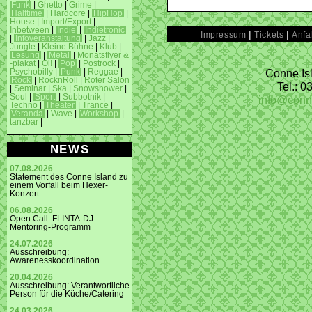
Funk
|
Ghetto
|
Grime
|
Halftime
|
Hardcore
|
HipHop
|
House
|
Import/Export
|
Inbetween
|
Indie
|
Indietronic
|
|
Impressum
Tickets
Anfa
|
Infoveranstaltung
|
Jazz
|
Jungle
|
Kleine Bühne
|
Klub
|
Lesung
|
Metal
|
Monatsflyer &
-plakat
|
Oi!
|
Pop
|
Postrock
|
Conne Isl
Psychobilly
|
Punk
|
Reggae
|
Rock
|
RocknRoll
|
Roter Salon
Tel.: 
|
Seminar
|
Ska
|
Snowshower
|
Soul
|
Sport
|
Subbotnik
|
info@conn
Techno
|
Theater
|
Trance
|
Veranda
|
Wave
|
Workshop
|
tanzbar
|
NEWS
07.08.2026
Statement des Conne Island zu
einem Vorfall beim Hexer-
Konzert
06.08.2026
Open Call: FLINTA-DJ
Mentoring-Programm
24.07.2026
Ausschreibung:
Awarenesskoordination
20.04.2026
Ausschreibung: Verantwortliche
Person für die Küche/Catering
24.03.2026