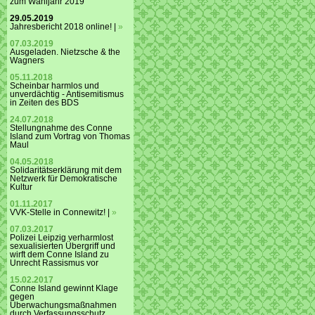
zum Wahljahr 2019
29.05.2019
Jahresbericht 2018 online! |
»
07.03.2019
Ausgeladen. Nietzsche & the
Wagners
05.11.2018
Scheinbar harmlos und
unverdächtig - Antisemitismus
in Zeiten des BDS
24.07.2018
Stellungnahme des Conne
Island zum Vortrag von Thomas
Maul
04.05.2018
Solidaritätserklärung mit dem
Netzwerk für Demokratische
Kultur
01.11.2017
VVK-Stelle in Connewitz! |
»
07.03.2017
Polizei Leipzig verharmlost
sexualisierten Übergriff und
wirft dem Conne Island zu
Unrecht Rassismus vor
15.02.2017
Conne Island gewinnt Klage
gegen
Überwachungsmaßnahmen
durch Verfassungsschutz