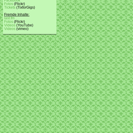
Facebook
Fotos
(Flickr)
Tickets
(TixforGigs)
Fremde Inhalte:
last.fm
Fotos
(Flickr)
Videos
(YouTube)
Videos
(vimeo)