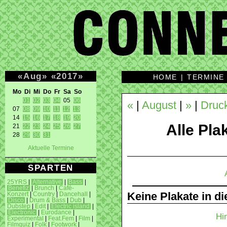
«
Aug
»
«
2017
»
HOME
|
TERMINE
Mo Di Mi Do Fr Sa So 
01
02
03
04
 05 
06
«
|
August
|
»
|
Druc
07 
08
09
10
11
12
13
14 
15
16
17
18
19
20
Alle Plak
21 
22
23
24
25
26
27
28 
29
30
31
Aktuelle Termine
SPARTEN
25YRS
|
Alternative
|
Bass
|
Benefiz
|
Brunch
|
Café-
Keine Plakate in d
Konzert
|
Country
|
Dancehall
|
Disco
|
Drum & Bass
|
Dub
|
Dubstep
|
Edit
|
Electric island
|
Electronic
|
Eurodance
|
Hi
Experimental
|
Feat.Fem
|
Film
|
Filmquiz
|
Folk
|
Footwork
|