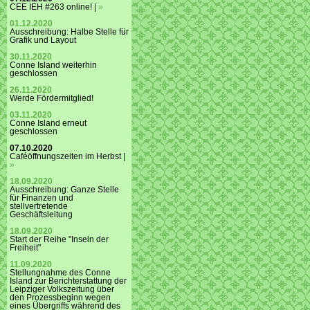
CEE IEH #263 online! |
»
01.12.2020
Ausschreibung: Halbe Stelle für
Grafik und Layout
30.11.2020
Conne Island weiterhin
geschlossen
26.11.2020
Werde Fördermitglied!
03.11.2020
Conne Island erneut
geschlossen
07.10.2020
Caféöffnungszeiten im Herbst |
»
18.09.2020
Ausschreibung: Ganze Stelle
für Finanzen und
stellvertretende
Geschäftsleitung
18.09.2020
Start der Reihe "Inseln der
Freiheit"
11.09.2020
Stellungnahme des Conne
Island zur Berichterstattung der
Leipziger Volkszeitung über
den Prozessbeginn wegen
eines Übergriffs während des