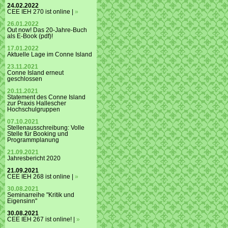
24.02.2022
CEE IEH 270 ist online |
»
26.01.2022
Out now! Das 20-Jahre-Buch
als E-Book (pdf)!
17.01.2022
Aktuelle Lage im Conne Island
23.11.2021
Conne Island erneut
geschlossen
20.11.2021
Statement des Conne Island
zur Praxis Hallescher
Hochschulgruppen
07.10.2021
Stellenausschreibung: Volle
Stelle für Booking und
Programmplanung
21.09.2021
Jahresbericht 2020
21.09.2021
CEE IEH 268 ist online |
»
30.08.2021
Seminarreihe "Kritik und
Eigensinn"
30.08.2021
CEE IEH 267 ist online! |
»