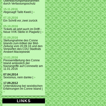
Überwachungsmaßnahmen
durch Verfassungsschutz
15.11.2016
Abgesagt! Talib Kweli |
»
07.10.2016
Ein Schritt vor, zwei zurück
05.10.2016
Tickets ab jetzt auch im Drift! -
Neue VVK-Stelle in Plagwitz |
»
21.09.2016
Stellungnahme des Conne
Islands zum Artikel der Bild-
Zeitung vom 20.09.16 und den
Vorwürfen des CDU Stadtrats
Ansbert Maciejewski
13.01.2016
Pressemitteilung des Conne
Island anlässlich der
Naziangriffe auf Connewitz am
11.01.2016
07.04.2014
Sexismus, nein danke |
»
17.09.2012
Unterstützung bei sexistischen
Erfahrungen im Conne Island |
»
LINKS