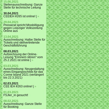
15.06.2021
Stellenausschreibung: Ganze
Stelle für technische Leitung
30.04.2021
CEEIEH #265 ist online! |
»
29.04.2021
Presserat spricht Missbilligung
gegen Leipziger Volkszeitung
Online aus
13.04.2021
Ausschreibung: Halbe Stelle für
Tickets und stellvertretende
Geschäftsführung
08.03.2021
Aufzeichnung der Online-
Lesung "Erinnern stören" vom
25.2.2021 ist online |
»
03.03.2021
Ausschreibung: Neugestaltung
eines Eingangsschilds für das
Conne Island 2021 (verlängert
bis 22.3.2021)
02.03.2021
CEE IEH #263 online! |
»
01.03.2021
FSJler_in gesucht!
08.02.2021
Ausschreibung: Ganze Stelle
für Booking