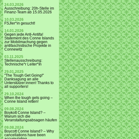
24.03.2026
Ausschreibung: 20h-Stelle im
Finanz-Team ab 15.05.2026
10.03.2026
FSJler*in gesucht!
14.01.2026
Gegen jede Anti-Antifa!
Statement des Conne Islands
zur Mobilmachung gegen
antifaschistische Projekte in
Connewitz
03.11.2025
Stellenausschreibung:
Technische*r Leiter*In
29.01.2025
"The Tough Get Going!"
Danksagung an alle
Unterstützer:innen! Thanks to
all supporters!
29.10.2024
When the tough gets going –
Conne Island retten!
09.08.2024
Boykott Conne Island? –
Warum sich die
Veranstaltungsabsagen häufen
09.08.2024
Boycott Conne Island? – Why
cancellations have been
accumulating