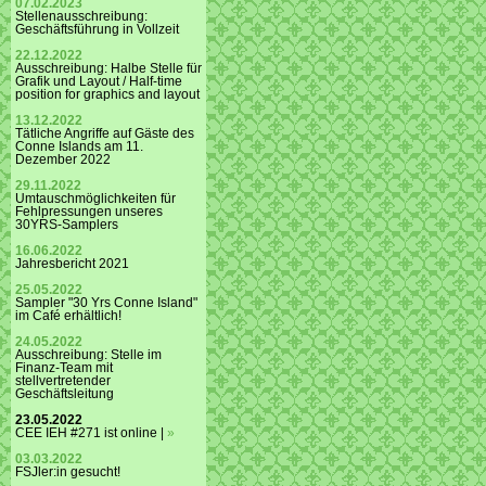
07.02.2023
Stellenausschreibung:
Geschäftsführung in Vollzeit
22.12.2022
Ausschreibung: Halbe Stelle für
Grafik und Layout / Half-time
position for graphics and layout
13.12.2022
Tätliche Angriffe auf Gäste des
Conne Islands am 11.
Dezember 2022
29.11.2022
Umtauschmöglichkeiten für
Fehlpressungen unseres
30YRS-Samplers
16.06.2022
Jahresbericht 2021
25.05.2022
Sampler "30 Yrs Conne Island"
im Café erhältlich!
24.05.2022
Ausschreibung: Stelle im
Finanz-Team mit
stellvertretender
Geschäftsleitung
23.05.2022
CEE IEH #271 ist online |
»
03.03.2022
FSJler:in gesucht!