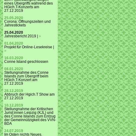
eines Übergriffs während des
HGich.T-Konzerts am
27.12.2019
25.05.2020
Corona: Öffnungszeiten und
Jahrestickets
25.04.2020
Jahresbericht 2019 |
»
01.04.2020
Projekt für Online-Lesekreise |
»
16.03.2020
Conne Island geschlossen
08.01.2020
Stellungnahme des Conne
Islands zum Übergriff beim
HGich.T-Konzert am
27.12.2019
28.12.2019
Abbruch der Hgich.T Show am
27.12.2019
10.12.2019
Stellungnahme der Kritischen
Jurist:innen Leipzig (KJL) und
des Conne Islands zum Entzug
der Gemeinnützigkeit des VVN-
BDA
24.07.2019
Im Osten nichts Neues.