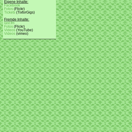
Eigene Inhalte:
Facebook
Fotos
(Flickr)
Tickets
(TixforGigs)
Fremde Inhalte:
last.fm
Fotos
(Flickr)
Videos
(YouTube)
Videos
(vimeo)