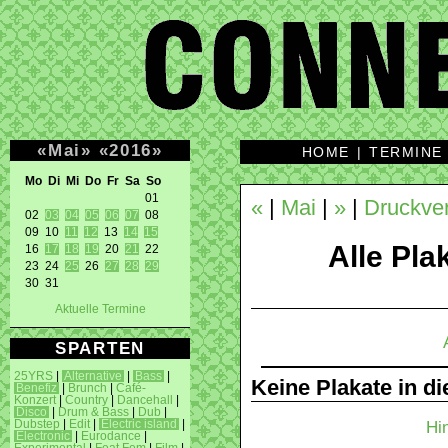
«
Mai
»
«
2016
»
HOME
|
TERMINE
Mo Di Mi Do Fr Sa So 
01 

«
|
Mai
|
»
|
Druckve
02 
03
04
05
06
07
 08 

09 10 
11
12
 13 
14
15
Alle Plak
16 
17
18
19
 20 
21
 22 

23 24 
25
 26 
27
28
29
30 31 
Aktuelle Termine
SPARTEN
25YRS
|
Alternative
|
Bass
|
Keine Plakate in d
Benefiz
|
Brunch
|
Café-
Konzert
|
Country
|
Dancehall
|
Disco
|
Drum & Bass
|
Dub
|
Hi
Dubstep
|
Edit
|
Electric island
|
Electronic
|
Eurodance
|