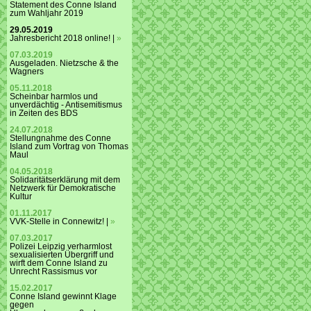
Statement des Conne Island
zum Wahljahr 2019
29.05.2019
Jahresbericht 2018 online! |
»
07.03.2019
Ausgeladen. Nietzsche & the
Wagners
05.11.2018
Scheinbar harmlos und
unverdächtig - Antisemitismus
in Zeiten des BDS
24.07.2018
Stellungnahme des Conne
Island zum Vortrag von Thomas
Maul
04.05.2018
Solidaritätserklärung mit dem
Netzwerk für Demokratische
Kultur
01.11.2017
VVK-Stelle in Connewitz! |
»
07.03.2017
Polizei Leipzig verharmlost
sexualisierten Übergriff und
wirft dem Conne Island zu
Unrecht Rassismus vor
15.02.2017
Conne Island gewinnt Klage
gegen