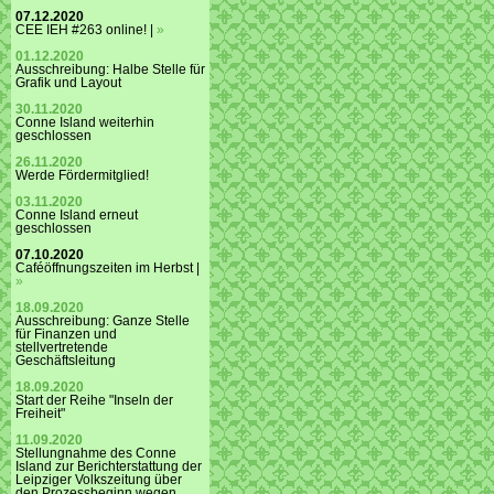
07.12.2020
CEE IEH #263 online! |
»
01.12.2020
Ausschreibung: Halbe Stelle für
Grafik und Layout
30.11.2020
Conne Island weiterhin
geschlossen
26.11.2020
Werde Fördermitglied!
03.11.2020
Conne Island erneut
geschlossen
07.10.2020
Caféöffnungszeiten im Herbst |
»
18.09.2020
Ausschreibung: Ganze Stelle
für Finanzen und
stellvertretende
Geschäftsleitung
18.09.2020
Start der Reihe "Inseln der
Freiheit"
11.09.2020
Stellungnahme des Conne
Island zur Berichterstattung der
Leipziger Volkszeitung über
den Prozessbeginn wegen