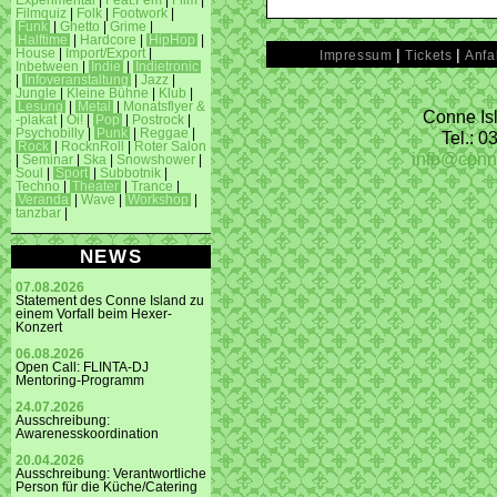
Experimental
|
Feat.Fem
|
Film
|
Filmquiz
|
Folk
|
Footwork
|
Funk
|
Ghetto
|
Grime
|
Halftime
|
Hardcore
|
HipHop
|
|
|
House
|
Import/Export
|
Impressum
Tickets
Anfa
Inbetween
|
Indie
|
Indietronic
|
Infoveranstaltung
|
Jazz
|
Jungle
|
Kleine Bühne
|
Klub
|
Lesung
|
Metal
|
Monatsflyer &
Conne Isl
-plakat
|
Oi!
|
Pop
|
Postrock
|
Psychobilly
|
Punk
|
Reggae
|
Tel.: 
Rock
|
RocknRoll
|
Roter Salon
info@conn
|
Seminar
|
Ska
|
Snowshower
|
Soul
|
Sport
|
Subbotnik
|
Techno
|
Theater
|
Trance
|
Veranda
|
Wave
|
Workshop
|
tanzbar
|
NEWS
07.08.2026
Statement des Conne Island zu
einem Vorfall beim Hexer-
Konzert
06.08.2026
Open Call: FLINTA-DJ
Mentoring-Programm
24.07.2026
Ausschreibung:
Awarenesskoordination
20.04.2026
Ausschreibung: Verantwortliche
Person für die Küche/Catering