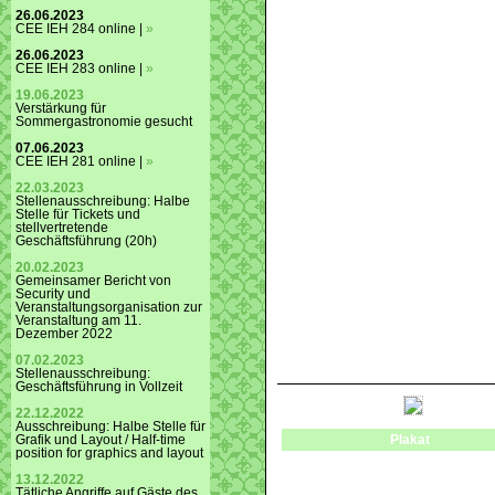
26.06.2023
CEE IEH 284 online |
»
26.06.2023
CEE IEH 283 online |
»
19.06.2023
Verstärkung für
Sommergastronomie gesucht
07.06.2023
CEE IEH 281 online |
»
22.03.2023
Stellenausschreibung: Halbe
Stelle für Tickets und
stellvertretende
Geschäftsführung (20h)
20.02.2023
Gemeinsamer Bericht von
Security und
Veranstaltungsorganisation zur
Veranstaltung am 11.
Dezember 2022
07.02.2023
Stellenausschreibung:
Geschäftsführung in Vollzeit
22.12.2022
Ausschreibung: Halbe Stelle für
Plakat
Grafik und Layout / Half-time
position for graphics and layout
13.12.2022
Tätliche Angriffe auf Gäste des