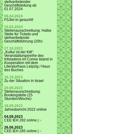
stellvertretender
Geschäftsleitung ab
01.07.2024
06.04.2024
FSJler:in gesucht!
15.03.2024
Stellenausschreibung: Halbe
Stelle für Tickets und
stellvertretende
Geschäftsführung (20h)
27.10.2023
„Kultur ist der Kitt“:
Veranstaltungsreihe des
Infoladens im Conne Island in
Kooperation mit dem
Literaturhaus Leipzig / Haus
des Buches
18.10.2023
Zu der Situation in Israel
20.09.2023
Stellenausschreibung:
Bookingstelle (25
Stunden/Woche)
18.09.2023
Jahresbericht 2022 online
04.09.2023
CEE IEH 282 online |
»
26.06.2023
CEE IEH 285 online |
»