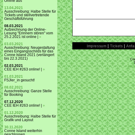
Online aus
13.04.2021
Ausschreibung: Halbe Stelle für
Tickets und stellvertretende
Geschäftsführung
08.03.2021
Aufzeichnung der Online-
Lesung "Erinnern stören" vom
25.2.2021 ist online |
»
03.03.2021
|
|
Impressum
Tickets
Anfa
Ausschreibung: Neugestaltung
eines Eingangsschilds für das
Conne Island 2021 (verlängert
bis 22.3.2021)
Con
02.03.2021
info
CEE IEH #263 online! |
»
01.03.2021
FSJler_in gesucht!
08.02.2021
Ausschreibung: Ganze Stelle
für Booking
07.12.2020
CEE IEH #263 online! |
»
01.12.2020
Ausschreibung: Halbe Stelle für
Grafik und Layout
30.11.2020
Conne Island weiterhin
geschlossen