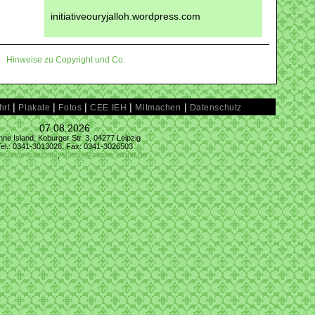
initiativeouryjalloh.wordpress.com
Hinweise zu Copyright und Co.
|
|
|
|
|
hrt
Plakate
Fotos
CEE IEH
Mitmachen
Datenschutz
07.08.2026
ne Island, Koburger Str. 3, 04277 Leipzig
Tel.: 0341-3013028, Fax: 0341-3026503
@conne-island.de
,
tickets@conne-island.de