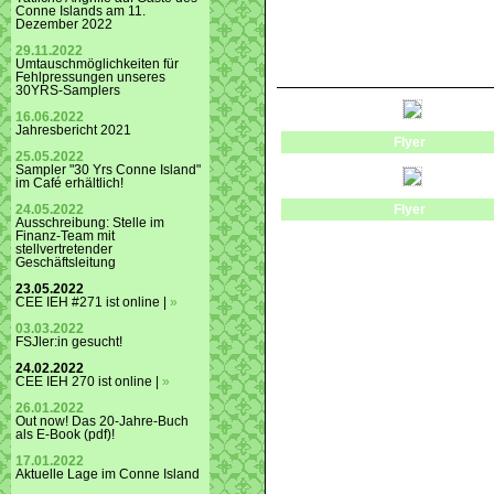
Conne Islands am 11.
Dezember 2022
29.11.2022
Umtauschmöglichkeiten für
Fehlpressungen unseres
30YRS-Samplers
16.06.2022
Jahresbericht 2021
Flyer
25.05.2022
Sampler "30 Yrs Conne Island"
im Café erhältlich!
24.05.2022
Flyer
Ausschreibung: Stelle im
Finanz-Team mit
stellvertretender
Geschäftsleitung
23.05.2022
CEE IEH #271 ist online |
»
03.03.2022
FSJler:in gesucht!
24.02.2022
CEE IEH 270 ist online |
»
26.01.2022
Out now! Das 20-Jahre-Buch
als E-Book (pdf)!
17.01.2022
Aktuelle Lage im Conne Island