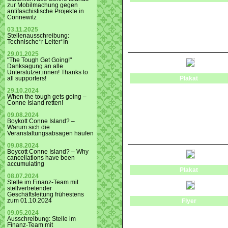
zur Mobilmachung gegen
antifaschistische Projekte in
Connewitz
03.11.2025
Stellenausschreibung:
Technische*r Leiter*In
29.01.2025
"The Tough Get Going!"
Danksagung an alle
Unterstützer:innen! Thanks to
Plakat
all supporters!
29.10.2024
When the tough gets going –
Conne Island retten!
09.08.2024
Boykott Conne Island? –
Warum sich die
Veranstaltungsabsagen häufen
09.08.2024
Boycott Conne Island? – Why
cancellations have been
accumulating
Plakat
08.07.2024
Stelle im Finanz-Team mit
stellvertretender
Geschäftsleitung frühestens
zum 01.10.2024
Flyer
09.05.2024
Ausschreibung: Stelle im
Finanz-Team mit