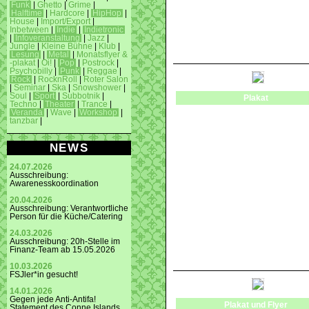
Funk
|
Ghetto
|
Grime
|
Halftime
|
Hardcore
|
HipHop
|
House
|
Import/Export
|
Inbetween
|
Indie
|
Indietronic
|
Infoveranstaltung
|
Jazz
|
Jungle
|
Kleine Bühne
|
Klub
|
Lesung
|
Metal
|
Monatsflyer &
-plakat
|
Oi!
|
Pop
|
Postrock
|
Psychobilly
|
Punk
|
Reggae
|
Rock
|
RocknRoll
|
Roter Salon
|
Seminar
|
Ska
|
Snowshower
|
Soul
|
Sport
|
Subbotnik
|
Plakat
Techno
|
Theater
|
Trance
|
Veranda
|
Wave
|
Workshop
|
tanzbar
|
NEWS
24.07.2026
Ausschreibung:
Awarenesskoordination
20.04.2026
Ausschreibung: Verantwortliche
Person für die Küche/Catering
24.03.2026
Ausschreibung: 20h-Stelle im
Finanz-Team ab 15.05.2026
10.03.2026
FSJler*in gesucht!
14.01.2026
Gegen jede Anti-Antifa!
Plakat und Flyer
Statement des Conne Islands