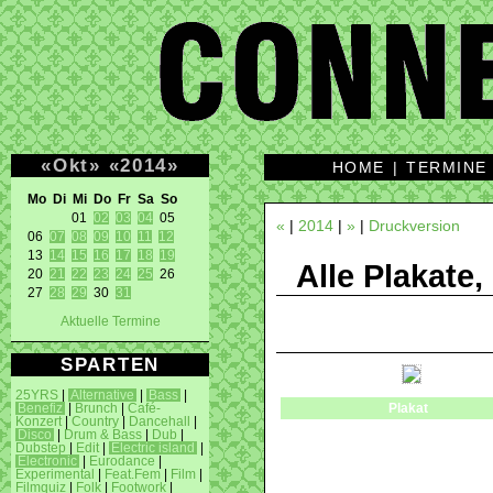
«
Okt
»
«
2014
»
HOME
|
TERMINE
Mo Di Mi Do Fr Sa So 
01 
02
03
04
 05 

«
|
2014
|
»
|
Druckversion
06 
07
08
09
10
11
12
13 
14
15
16
17
18
19
Alle Plakate,
20 
21
22
23
24
25
 26 

27 
28
29
 30 
31
Aktuelle Termine
SPARTEN
25YRS
|
Alternative
|
Bass
|
Plakat
Benefiz
|
Brunch
|
Café-
Konzert
|
Country
|
Dancehall
|
Disco
|
Drum & Bass
|
Dub
|
Dubstep
|
Edit
|
Electric island
|
Electronic
|
Eurodance
|
Experimental
|
Feat.Fem
|
Film
|
Filmquiz
|
Folk
|
Footwork
|