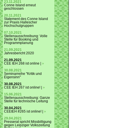
23.11.2021
Conne Island erneut
geschlossen
20.11.2021
Statement des Conne Island
zur Praxis Hallescher
Hochschulgruppen
07.10.2021
Stellenausschreibung: Volle
Stelle für Booking und
Programmplanung
21.09.2021
Jahresbericht 2020
21.09.2021
CEE IEH 268 ist online |
»
30.08.2021
Seminarreihe "Kritik und
Eigensinn"
30.08.2021
CEE IEH 267 ist online! |
»
15.06.2021
Stellenausschreibung: Ganze
Stelle für technische Leitung
30.04.2021
CEEIEH #265 ist online! |
»
29.04.2021
Presserat spricht Missbilligung
gegen Leipziger Volkszeitung