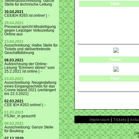
Stellenausschreibung: Ganze
Flyer
Stelle für technische Leitung
30.04.2021
CEEIEH #265 ist online! |
»
29.04.2021
Presserat spricht Missbilligung
gegen Leipziger Volkszeitung
Online aus
13.04.2021
Ausschreibung: Halbe Stelle für
Tickets und stellvertretende
Geschäftsführung
Plakat
08.03.2021
Aufzeichnung der Online-
Lesung "Erinnern stören" vom
25.2.2021 ist online |
»
Flyer
03.03.2021
Ausschreibung: Neugestaltung
eines Eingangsschilds für das
Conne Island 2021 (verlängert
bis 22.3.2021)
02.03.2021
CEE IEH #263 online! |
»
01.03.2021
FSJler_in gesucht!
|
|
Impressum
Tickets
Anfa
08.02.2021
Ausschreibung: Ganze Stelle
für Booking
Con
07.12.2020