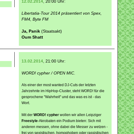
12.02.2014
, 20:00 Uhr:
Libertatia-Tour 2014 präsentiert von Spex,
FM4, Byte FM
Ja, Panik
(Staatsakt)
Oum Shatt
13.02.2014
, 21:00 Uhr:
WORD! cypher / OPEN MIC.
Als einer der most wanted DJ-Cuts der letzten
Jahrzehnte im HipHop-Cluster, steht WORD! für die
gesprochene "Wahrheit" und das was es ist - das
Wort.
Mit der
WORD! cypher
wollen wir allen Leipziger
Freestyle
-Akrobaten ein Podium bieten: Sich mit
anderen messen, ohne dabei die Messer zu wetzen -
frei von sexistischen, homophoben oder rassistischen