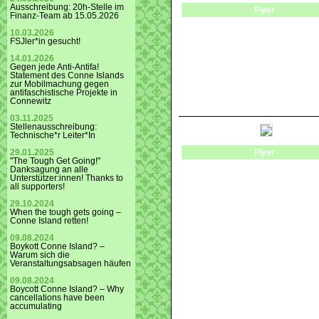
Ausschreibung: 20h-Stelle im
Flyer
Finanz-Team ab 15.05.2026
10.03.2026
FSJler*in gesucht!
14.01.2026
Gegen jede Anti-Antifa!
Statement des Conne Islands
zur Mobilmachung gegen
antifaschistische Projekte in
Connewitz
03.11.2025
Stellenausschreibung:
Technische*r Leiter*In
Flyer
29.01.2025
"The Tough Get Going!"
Danksagung an alle
Unterstützer:innen! Thanks to
all supporters!
29.10.2024
When the tough gets going –
Conne Island retten!
09.08.2024
Boykott Conne Island? –
Warum sich die
Veranstaltungsabsagen häufen
09.08.2024
Boycott Conne Island? – Why
cancellations have been
accumulating