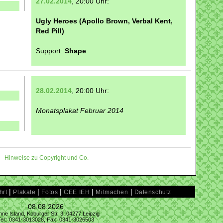
27.02.2014
, 20:00 Uhr:
Ugly Heroes (Apollo Brown, Verbal Kent,
Red Pill)
Support:
Shape
28.02.2014
, 20:00 Uhr:
Monatsplakat Februar 2014
Hinweise zu Copyright und Co.
|
|
|
|
|
hrt
Plakate
Fotos
CEE IEH
Mitmachen
Datenschutz
08.08.2026
ne Island, Koburger Str. 3, 04277 Leipzig
Tel.: 0341-3013028, Fax: 0341-3026503