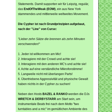
Statements. Damit supporten wir für Leipzig, regulär,
das
EndOfTheWeak (EOW)
, ein aus New York
stammendes und mittlerweile weltweites Movement.
Die Cypher ist nach Grundprinzipien aufgebaut,
nach der "Line" von Curse:
"Lieber zehn Sätze die brennen als zehn Minuten
verschwenden!"
1. Jeder ist willkommen am Mic!
2. Interagiere mit der Crowd und achte sie!
3. Interagiere mit den anderen MC's und achte sie!
4. Achte auf eine verständliche Mikrofonstimme!
5. Langweile nicht mit überlangen Parts!
6. Übertriebene Aggressivität und physische Gewalt
haben nichts in der Cypher zu suchen!
Neben den Hosts
BAZEL & RANKO
werden die DJs
WRETCH & DERBYSTARR
am Start sein, um
instrumentale Beats frei nach dem Motto "two
turntables and a mic" im gemütlichen Ambiente des