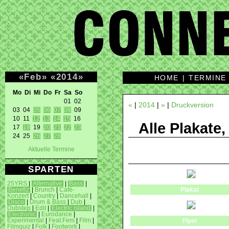
«
Feb
»
«
2014
»
HOME
|
TERMINE
Mo Di Mi Do Fr Sa So 
01 02 

«
|
2014
|
»
|
Druckversion
03 04 
05
06
07
08
 09 

10 11 
12
13
14
15
 16 

Alle Plakate,
17 
18
 19 
20
21
22
23
24 25 
26
27
28
Aktuelle Termine
SPARTEN
25YRS
|
Alternative
|
Bass
|
Plakat
Benefiz
|
Brunch
|
Café-
Konzert
|
Country
|
Dancehall
|
Disco
|
Drum & Bass
|
Dub
|
Dubstep
|
Edit
|
Electric island
|
Electronic
|
Eurodance
|
Experimental
|
Feat.Fem
|
Film
|
Flyer
Filmquiz
|
Folk
|
Footwork
|