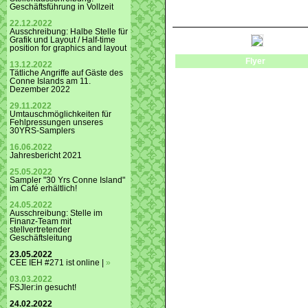
Geschäftsführung in Vollzeit
22.12.2022
Ausschreibung: Halbe Stelle für
Grafik und Layout / Half-time
position for graphics and layout
Flyer
13.12.2022
Tätliche Angriffe auf Gäste des
Conne Islands am 11.
Dezember 2022
29.11.2022
Umtauschmöglichkeiten für
Fehlpressungen unseres
30YRS-Samplers
16.06.2022
Jahresbericht 2021
25.05.2022
Sampler "30 Yrs Conne Island"
im Café erhältlich!
24.05.2022
Ausschreibung: Stelle im
Finanz-Team mit
stellvertretender
Geschäftsleitung
23.05.2022
CEE IEH #271 ist online |
»
03.03.2022
FSJler:in gesucht!
24.02.2022