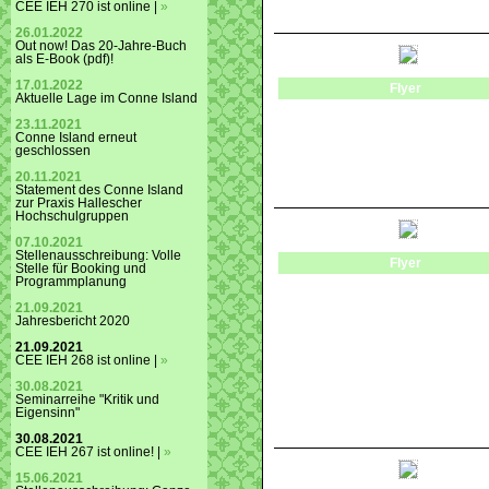
CEE IEH 270 ist online |
»
26.01.2022
Out now! Das 20-Jahre-Buch
als E-Book (pdf)!
17.01.2022
Flyer
Aktuelle Lage im Conne Island
23.11.2021
Conne Island erneut
geschlossen
20.11.2021
Statement des Conne Island
zur Praxis Hallescher
Hochschulgruppen
07.10.2021
Stellenausschreibung: Volle
Flyer
Stelle für Booking und
Programmplanung
21.09.2021
Jahresbericht 2020
21.09.2021
CEE IEH 268 ist online |
»
30.08.2021
Seminarreihe "Kritik und
Eigensinn"
30.08.2021
CEE IEH 267 ist online! |
»
15.06.2021