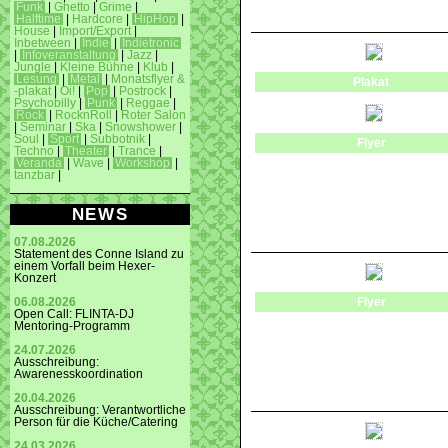
Funk
|
Ghetto
|
Grime
|
Halftime
|
Hardcore
|
HipHop
|
House
|
Import/Export
|
Inbetween
|
Indie
|
Indietronic
|
Infoveranstaltung
|
Jazz
|
Jungle
|
Kleine Bühne
|
Klub
|
Lesung
|
Metal
|
Monatsflyer &
Plakat
-plakat
|
Oi!
|
Pop
|
Postrock
|
Psychobilly
|
Punk
|
Reggae
|
Rock
|
RocknRoll
|
Roter Salon
|
Seminar
|
Ska
|
Snowshower
|
Soul
|
Sport
|
Subbotnik
|
Flyer
Techno
|
Theater
|
Trance
|
Veranda
|
Wave
|
Workshop
|
tanzbar
|
NEWS
07.08.2026
Statement des Conne Island zu
einem Vorfall beim Hexer-
Konzert
06.08.2026
Flyer
Open Call: FLINTA-DJ
Mentoring-Programm
24.07.2026
Ausschreibung:
Awarenesskoordination
20.04.2026
Ausschreibung: Verantwortliche
Person für die Küche/Catering
24.03.2026