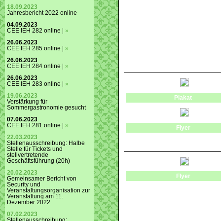
18.09.2023
Jahresbericht 2022 online
04.09.2023
CEE IEH 282 online |
»
26.06.2023
CEE IEH 285 online |
»
26.06.2023
CEE IEH 284 online |
»
26.06.2023
CEE IEH 283 online |
»
19.06.2023
Plakat
Verstärkung für
Sommergastronomie gesucht
07.06.2023
CEE IEH 281 online |
»
Flyer
22.03.2023
Stellenausschreibung: Halbe
Stelle für Tickets und
stellvertretende
Geschäftsführung (20h)
20.02.2023
Flyer
Gemeinsamer Bericht von
Security und
Veranstaltungsorganisation zur
Veranstaltung am 11.
Dezember 2022
07.02.2023
Stellenausschreibung: