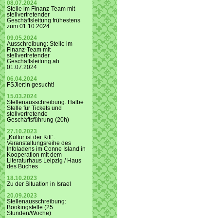
08.07.2024
Stelle im Finanz-Team mit
stellvertretender
Geschäftsleitung frühestens
zum 01.10.2024
09.05.2024
Ausschreibung: Stelle im
Finanz-Team mit
stellvertretender
Geschäftsleitung ab
01.07.2024
06.04.2024
FSJler:in gesucht!
15.03.2024
Stellenausschreibung: Halbe
Stelle für Tickets und
stellvertretende
Geschäftsführung (20h)
27.10.2023
„Kultur ist der Kitt“:
Veranstaltungsreihe des
Infoladens im Conne Island in
Kooperation mit dem
Literaturhaus Leipzig / Haus
des Buches
18.10.2023
Zu der Situation in Israel
20.09.2023
Stellenausschreibung:
Bookingstelle (25
Stunden/Woche)