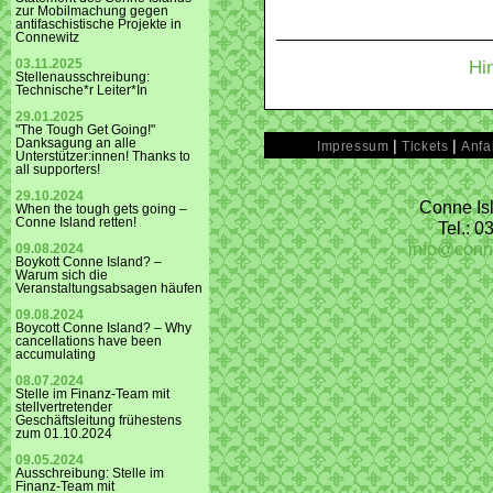
zur Mobilmachung gegen
antifaschistische Projekte in
Connewitz
Hi
03.11.2025
Stellenausschreibung:
Technische*r Leiter*In
29.01.2025
"The Tough Get Going!"
|
|
Danksagung an alle
Impressum
Tickets
Anfa
Unterstützer:innen! Thanks to
all supporters!
29.10.2024
Conne Isl
When the tough gets going –
Conne Island retten!
Tel.: 
info@conn
09.08.2024
Boykott Conne Island? –
Warum sich die
Veranstaltungsabsagen häufen
09.08.2024
Boycott Conne Island? – Why
cancellations have been
accumulating
08.07.2024
Stelle im Finanz-Team mit
stellvertretender
Geschäftsleitung frühestens
zum 01.10.2024
09.05.2024
Ausschreibung: Stelle im
Finanz-Team mit