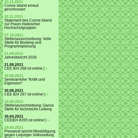
23.11.2021
Conne Island erneut
geschlossen
20.11.2021
Statement des Conne Island
zur Praxis Hallescher
Hochschulgruppen
07.10.2021
Stellenausschreibung: Volle
Stelle für Booking und
Programmplanung
21.09.2021
Jahresbericht 2020
21.09.2021
CEE IEH 268 ist online |
»
30.08.2021
Seminarreihe "Kritik und
Eigensinn"
30.08.2021
CEE IEH 267 ist online! |
»
15.06.2021
Stellenausschreibung: Ganze
Stelle für technische Leitung
30.04.2021
CEEIEH #265 ist online! |
»
29.04.2021
Presserat spricht Missbilligung
gegen Leipziger Volkszeitung