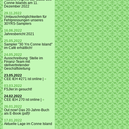
Conne Islands am 11.
Dezember 2022
29.11.2022
Umtauschmöglichkeiten für
Fehlpressungen unseres
30YRS-Samplers
16.06.2022
Jahresbericht 2021
25.05.2022
Sampler "30 Yrs Conne Island"
im Café erhältlich!
24.05.2022
Ausschreibung: Stelle im
Finanz-Team mit
stellvertretender
Geschäftsleitung
23.05.2022
CEE IEH #271 ist online |
»
03.03.2022
FSJler:in gesucht!
24.02.2022
CEE IEH 270 ist online |
»
26.01.2022
Out now! Das 20-Jahre-Buch
als E-Book (pdf)!
17.01.2022
Aktuelle Lage im Conne Island