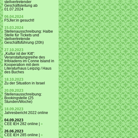
stellvertretender
Geschäftsleitung ab
01.07.2024
06.04.2024
FSJler:in gesucht!
15.03.2024
Stellenausschreibung: Halbe
Stelle für Tickets und
stellvertretende
Geschäftsführung (20h)
27.10.2023
„Kultur ist der Kitt“:
Veranstaltungsreihe des
Infoladens im Conne Island in
Kooperation mit dem
Literaturhaus Leipzig / Haus
des Buches
18.10.2023
Zu der Situation in Israel
20.09.2023
Stellenausschreibung:
Bookingstelle (25
Stunden/Woche)
18.09.2023
Jahresbericht 2022 online
04.09.2023
CEE IEH 282 online |
»
26.06.2023
CEE IEH 285 online |
»