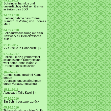
05.11.2018
Scheinbar harmlos und
unverdächtig - Antisemitismus
in Zeiten des BDS
24.07.2018
Stellungnahme des Conne
Island zum Vortrag von Thomas
Maul
04.05.2018
Solidaritätserklärung mit dem
Netzwerk für Demokratische
Kultur
01.11.2017
VVK-Stelle in Connewitz! |
»
07.03.2017
Polizei Leipzig verharmlost
sexualisierten Übergriff und
wirft dem Conne Island zu
Unrecht Rassismus vor
15.02.2017
Conne Island gewinnt Klage
gegen
Überwachungsmaßnahmen
durch Verfassungsschutz
15.11.2016
Abgesagt! Talib Kweli |
»
07.10.2016
Ein Schritt vor, zwei zurück
05.10.2016
Tickets ab jetzt auch im Drift! -