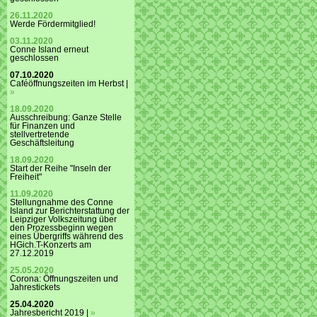
26.11.2020
Werde Fördermitglied!
03.11.2020
Conne Island erneut
geschlossen
07.10.2020
Caféöffnungszeiten im Herbst |
»
18.09.2020
Ausschreibung: Ganze Stelle
für Finanzen und
stellvertretende
Geschäftsleitung
18.09.2020
Start der Reihe "Inseln der
Freiheit"
11.09.2020
Stellungnahme des Conne
Island zur Berichterstattung der
Leipziger Volkszeitung über
den Prozessbeginn wegen
eines Übergriffs während des
HGich.T-Konzerts am
27.12.2019
25.05.2020
Corona: Öffnungszeiten und
Jahrestickets
25.04.2020
Jahresbericht 2019 |
»