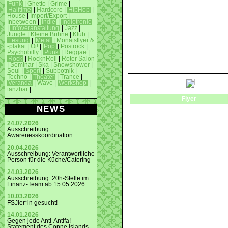
Funk
|
Ghetto
|
Grime
|
Halftime
|
Hardcore
|
HipHop
|
House
|
Import/Export
|
Inbetween
|
Indie
|
Indietronic
|
Infoveranstaltung
|
Jazz
|
Jungle
|
Kleine Bühne
|
Klub
|
Lesung
|
Metal
|
Monatsflyer &
-plakat
|
Oi!
|
Pop
|
Postrock
|
Psychobilly
|
Punk
|
Reggae
|
Rock
|
RocknRoll
|
Roter Salon
|
Seminar
|
Ska
|
Snowshower
|
Soul
|
Sport
|
Subbotnik
|
Techno
|
Theater
|
Trance
|
Veranda
|
Wave
|
Workshop
|
tanzbar
|
Flyer
NEWS
24.07.2026
Ausschreibung:
Awarenesskoordination
20.04.2026
Ausschreibung: Verantwortliche
Person für die Küche/Catering
24.03.2026
Ausschreibung: 20h-Stelle im
Finanz-Team ab 15.05.2026
10.03.2026
FSJler*in gesucht!
14.01.2026
Gegen jede Anti-Antifa!
Statement des Conne Islands