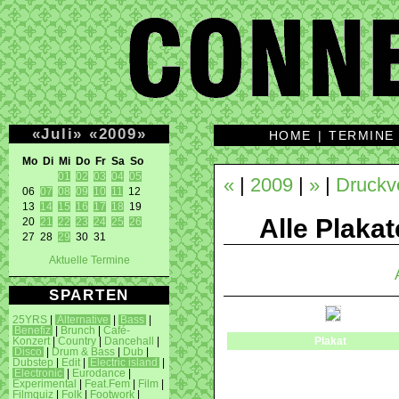
«
Juli
»
«
2009
»
HOME
|
TERMINE
Mo Di Mi Do Fr Sa So 
01
02
03
04
05
«
|
2009
|
»
|
Druckv
06 
07
08
09
10
11
 12 

13 
14
15
16
17
18
 19 

Alle Plakat
20 
21
22
23
24
25
26
27 28 
29
 30 31 
Aktuelle Termine
SPARTEN
25YRS
|
Alternative
|
Bass
|
Benefiz
|
Brunch
|
Café-
Plakat
Konzert
|
Country
|
Dancehall
|
Disco
|
Drum & Bass
|
Dub
|
Dubstep
|
Edit
|
Electric island
|
Electronic
|
Eurodance
|
Experimental
|
Feat.Fem
|
Film
|
Filmquiz
|
Folk
|
Footwork
|