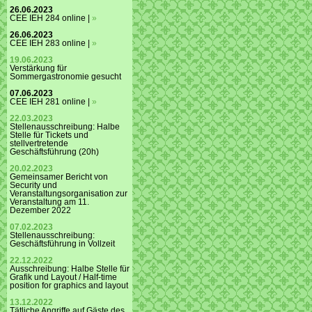
26.06.2023
CEE IEH 284 online |
»
26.06.2023
CEE IEH 283 online |
»
19.06.2023
Verstärkung für
Sommergastronomie gesucht
07.06.2023
CEE IEH 281 online |
»
22.03.2023
Stellenausschreibung: Halbe
Stelle für Tickets und
stellvertretende
Geschäftsführung (20h)
20.02.2023
Gemeinsamer Bericht von
Security und
Veranstaltungsorganisation zur
Veranstaltung am 11.
Dezember 2022
07.02.2023
Stellenausschreibung:
Geschäftsführung in Vollzeit
22.12.2022
Ausschreibung: Halbe Stelle für
Grafik und Layout / Half-time
position for graphics and layout
13.12.2022
Tätliche Angriffe auf Gäste des