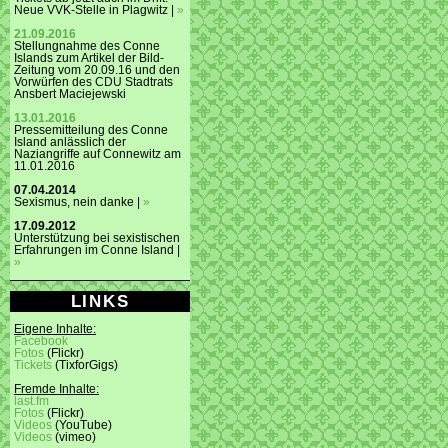
Neue VVK-Stelle in Plagwitz |
»
21.09.2016
Stellungnahme des Conne
Islands zum Artikel der Bild-
Zeitung vom 20.09.16 und den
Vorwürfen des CDU Stadtrats
Ansbert Maciejewski
13.01.2016
Pressemitteilung des Conne
Island anlässlich der
Naziangriffe auf Connewitz am
11.01.2016
07.04.2014
Sexismus, nein danke |
»
17.09.2012
Unterstützung bei sexistischen
Erfahrungen im Conne Island |
»
LINKS
Eigene Inhalte:
Facebook
Fotos
(Flickr)
Tickets
(TixforGigs)
Fremde Inhalte:
last.fm
Fotos
(Flickr)
Videos
(YouTube)
Videos
(vimeo)