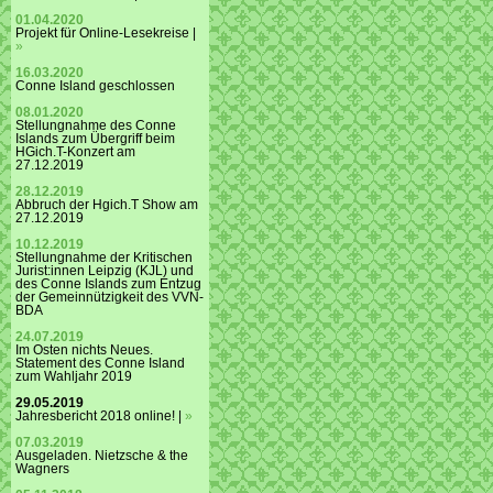
01.04.2020
Projekt für Online-Lesekreise |
»
16.03.2020
Conne Island geschlossen
08.01.2020
Stellungnahme des Conne
Islands zum Übergriff beim
HGich.T-Konzert am
27.12.2019
28.12.2019
Abbruch der Hgich.T Show am
27.12.2019
10.12.2019
Stellungnahme der Kritischen
Jurist:innen Leipzig (KJL) und
des Conne Islands zum Entzug
der Gemeinnützigkeit des VVN-
BDA
24.07.2019
Im Osten nichts Neues.
Statement des Conne Island
zum Wahljahr 2019
29.05.2019
Jahresbericht 2018 online! |
»
07.03.2019
Ausgeladen. Nietzsche & the
Wagners