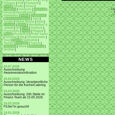
Experimental
|
Feat.Fem
|
Film
|
Filmquiz
|
Folk
|
Footwork
|
Funk
|
Ghetto
|
Grime
|
Con
Halftime
|
Hardcore
|
HipHop
|
House
|
Import/Export
|
info
Inbetween
|
Indie
|
Indietronic
|
Infoveranstaltung
|
Jazz
|
Jungle
|
Kleine Bühne
|
Klub
|
Lesung
|
Metal
|
Monatsflyer &
-plakat
|
Oi!
|
Pop
|
Postrock
|
Psychobilly
|
Punk
|
Reggae
|
Rock
|
RocknRoll
|
Roter Salon
|
Seminar
|
Ska
|
Snowshower
|
Soul
|
Sport
|
Subbotnik
|
Techno
|
Theater
|
Trance
|
Veranda
|
Wave
|
Workshop
|
tanzbar
|
NEWS
24.07.2026
Ausschreibung:
Awarenesskoordination
20.04.2026
Ausschreibung: Verantwortliche
Person für die Küche/Catering
24.03.2026
Ausschreibung: 20h-Stelle im
Finanz-Team ab 15.05.2026
10.03.2026
FSJler*in gesucht!
14.01.2026