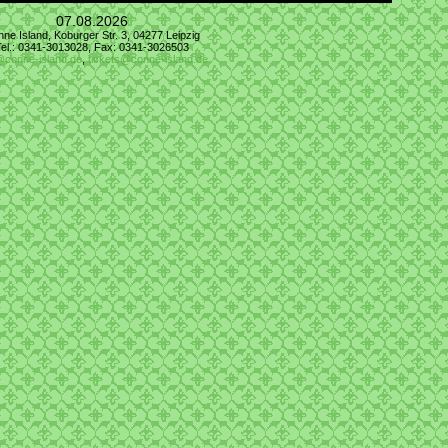
07.08.2026
ne Island, Koburger Str. 3, 04277 Leipzig
Tel.: 0341-3013028, Fax: 0341-3026503
@conne-island.de
,
tickets@conne-island.de