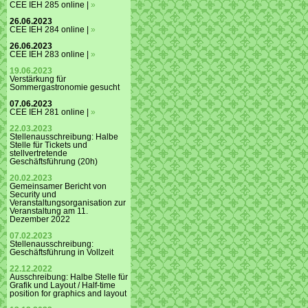
CEE IEH 285 online |
»
26.06.2023
CEE IEH 284 online |
»
26.06.2023
CEE IEH 283 online |
»
19.06.2023
Verstärkung für
Sommergastronomie gesucht
07.06.2023
CEE IEH 281 online |
»
22.03.2023
Stellenausschreibung: Halbe
Stelle für Tickets und
stellvertretende
Geschäftsführung (20h)
20.02.2023
Gemeinsamer Bericht von
Security und
Veranstaltungsorganisation zur
Veranstaltung am 11.
Dezember 2022
07.02.2023
Stellenausschreibung:
Geschäftsführung in Vollzeit
22.12.2022
Ausschreibung: Halbe Stelle für
Grafik und Layout / Half-time
position for graphics and layout