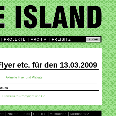
|
PROJEKTE
|
ARCHIV
|
FREISITZ
Flyer etc. für den 13.03.2009
Aktuelle Flyer und Plakate
traum
Hinweise zu Copyright und Co.
|
|
|
|
|
hrt
Plakate
Fotos
CEE IEH
Mitmachen
Datenschutz