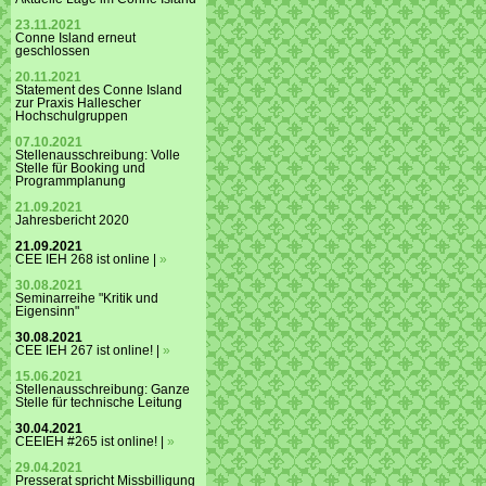
23.11.2021
Conne Island erneut
geschlossen
20.11.2021
Statement des Conne Island
zur Praxis Hallescher
Hochschulgruppen
07.10.2021
Stellenausschreibung: Volle
Stelle für Booking und
Programmplanung
21.09.2021
Jahresbericht 2020
21.09.2021
CEE IEH 268 ist online |
»
30.08.2021
Seminarreihe "Kritik und
Eigensinn"
30.08.2021
CEE IEH 267 ist online! |
»
15.06.2021
Stellenausschreibung: Ganze
Stelle für technische Leitung
30.04.2021
CEEIEH #265 ist online! |
»
29.04.2021
Presserat spricht Missbilligung