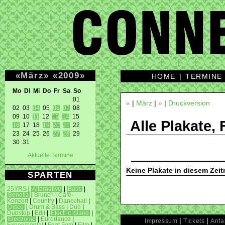
«
März
»
«
2009
»
HOME
|
TERMINE
Mo Di Mi Do Fr Sa So 
01 

«
|
März
|
»
|
Druckversion
02 03 
04
 05 
06
07
 08 

09 10 
11
 12 
13
14
Alle Plakate, 
16
 17 18 
19
20
21
 22 

23 24 25 26 
27
28
 29 

30 31 
Aktuelle Termine
Keine Plakate in diesem Zei
SPARTEN
25YRS
|
Alternative
|
Bass
|
Benefiz
|
Brunch
|
Café-
Konzert
|
Country
|
Dancehall
|
Disco
|
Drum & Bass
|
Dub
|
Dubstep
|
Edit
|
Electric island
|
Electronic
|
Eurodance
|
|
|
Impressum
Tickets
Anfa