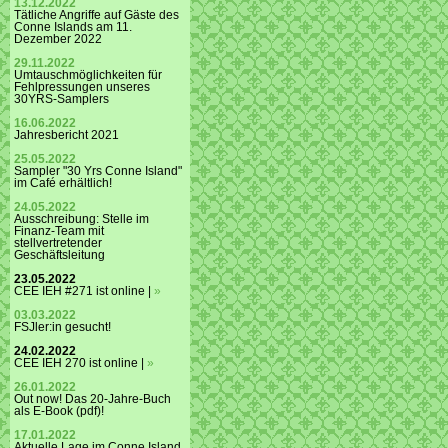
13.12.2022
Tätliche Angriffe auf Gäste des
Conne Islands am 11.
Dezember 2022
29.11.2022
Umtauschmöglichkeiten für
Fehlpressungen unseres
30YRS-Samplers
16.06.2022
Jahresbericht 2021
25.05.2022
Sampler "30 Yrs Conne Island"
im Café erhältlich!
24.05.2022
Ausschreibung: Stelle im
Finanz-Team mit
stellvertretender
Geschäftsleitung
23.05.2022
CEE IEH #271 ist online |
»
03.03.2022
FSJler:in gesucht!
24.02.2022
CEE IEH 270 ist online |
»
26.01.2022
Out now! Das 20-Jahre-Buch
als E-Book (pdf)!
17.01.2022
Aktuelle Lage im Conne Island