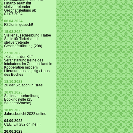
Finanz-Team mit
stellvertretender
Geschäftsleitung ab
01.07.2024
06.04.2024
FSJler:in gesucht!
15.03.2024
Stellenausschreibung: Halbe
Stelle für Tickets und
stellvertretende
Geschäftsführung (20h)
27.10.2023
„Kultur ist der Kitt“:
Veranstaltungsreihe des
Infoladens im Conne Island in
Kooperation mit dem
Literaturhaus Leipzig / Haus
des Buches
18.10.2023
Zu der Situation in Israel
20.09.2023
Stellenausschreibung:
Bookingstelle (25
Stunden/Woche)
18.09.2023
Jahresbericht 2022 online
04.09.2023
CEE IEH 282 online |
»
26.06.2023