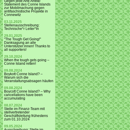
Gegen jede Anti-Antifa!
Statement des Conne Islands
zur Mobilmachung gegen
antifaschistische Projekte in
Connewitz
03.11.2025
Stellenausschreibung:
Technische*r Leiter*In
29.01.2025
"The Tough Get Going!"
Danksagung an alle
Unterstützer:innen! Thanks to
all supporters!
29.10.2024
When the tough gets going –
Conne Island retten!
09.08.2024
Boykott Conne Island? –
Warum sich die
Veranstaltungsabsagen häufen
09.08.2024
Boycott Conne Island? – Why
cancellations have been
accumulating
08.07.2024
Stelle im Finanz-Team mit
stellvertretender
Geschäftsleitung frühestens
zum 01.10.2024
09.05.2024
Ausschreibung: Stelle im