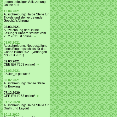
gegen Leipziger Volkszeitung
Online aus
13.04.2021
Ausschreibung: Halbe Stelle für
Tickets und stellvertretende
Geschäftsführung
08.03.2021
Aufzeichnung der Online-
Lesung "Erinnern stören" vom
25.2.2021 ist online |
»
03.03.2021
Ausschreibung: Neugestaltung
eines Eingangsschilds für das
Conne Island 2021 (verlängert
bis 22.3.2021)
02.03.2021
CEE IEH #263 online! |
»
01.03.2021
FSJler_in gesucht!
08.02.2021
Ausschreibung: Ganze Stelle
für Booking
07.12.2020
CEE IEH #263 online! |
»
01.12.2020
Ausschreibung: Halbe Stelle für
Grafik und Layout
30.11.2020