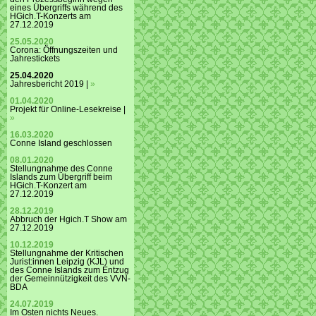
eines Übergriffs während des
HGich.T-Konzerts am
27.12.2019
25.05.2020
Corona: Öffnungszeiten und
Jahrestickets
25.04.2020
Jahresbericht 2019 |
»
01.04.2020
Projekt für Online-Lesekreise |
»
16.03.2020
Conne Island geschlossen
08.01.2020
Stellungnahme des Conne
Islands zum Übergriff beim
HGich.T-Konzert am
27.12.2019
28.12.2019
Abbruch der Hgich.T Show am
27.12.2019
10.12.2019
Stellungnahme der Kritischen
Jurist:innen Leipzig (KJL) und
des Conne Islands zum Entzug
der Gemeinnützigkeit des VVN-
BDA
24.07.2019
Im Osten nichts Neues.