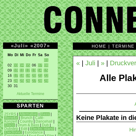
«
Juli
»
«
2007
»
HOME
|
TERMINE
Mo Di Mi Do Fr Sa So 
01
«
|
Juli
|
»
|
Druckver
02 
03
04
05
 06 
07
08
09 
10
11
12
13
14
15
Alle Plak
16 
17
18
19
20
21
22
23 
24
25
26
27
28
29
30 31 
Aktuelle Termine
SPARTEN
25YRS
|
Alternative
|
Bass
|
Keine Plakate in d
Benefiz
|
Brunch
|
Café-
Konzert
|
Country
|
Dancehall
|
Disco
|
Drum & Bass
|
Dub
|
Hi
Dubstep
|
Edit
|
Electric island
|
Electronic
|
Eurodance
|