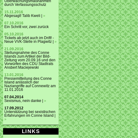
Überwachungsmaßnahmen
durch Verfassungsschutz
15.11.2016
Abgesagt! Talib Kweli |
»
07.10.2016
Ein Schritt vor, zwei zurück
05.10.2016
Tickets ab jetzt auch im Drift! -
Neue VVK-Stelle in Plagwitz |
»
21.09.2016
Stellungnahme des Conne
Islands zum Artikel der Bild-
Zeitung vom 20.09.16 und den
Vorwürfen des CDU Stadtrats
Ansbert Maciejewski
13.01.2016
Pressemitteilung des Conne
Island anlässlich der
Naziangriffe auf Connewitz am
11.01.2016
07.04.2014
Sexismus, nein danke |
»
17.09.2012
Unterstützung bei sexistischen
Erfahrungen im Conne Island |
»
LINKS