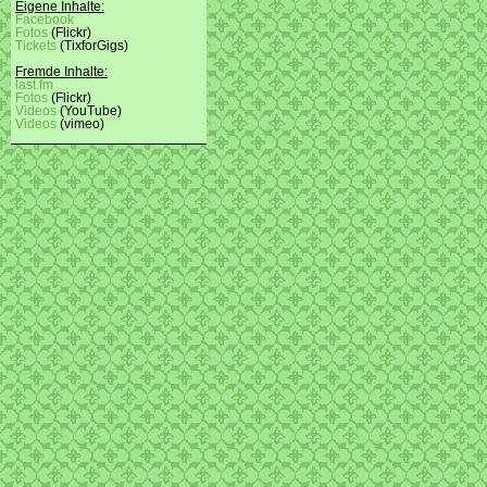
Eigene Inhalte:
Facebook
Fotos
(Flickr)
Tickets
(TixforGigs)
Fremde Inhalte:
last.fm
Fotos
(Flickr)
Videos
(YouTube)
Videos
(vimeo)