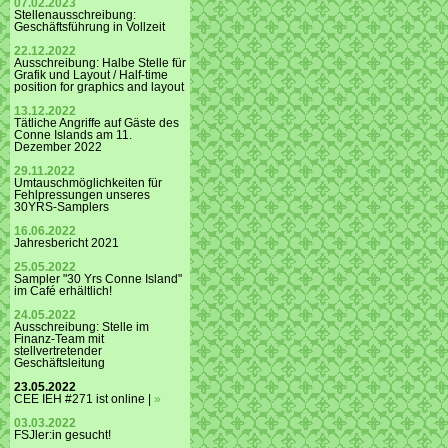
07.02.2023
Stellenausschreibung:
Geschäftsführung in Vollzeit
22.12.2022
Ausschreibung: Halbe Stelle für
Grafik und Layout / Half-time
position for graphics and layout
13.12.2022
Tätliche Angriffe auf Gäste des
Conne Islands am 11.
Dezember 2022
29.11.2022
Umtauschmöglichkeiten für
Fehlpressungen unseres
30YRS-Samplers
16.06.2022
Jahresbericht 2021
25.05.2022
Sampler "30 Yrs Conne Island"
im Café erhältlich!
24.05.2022
Ausschreibung: Stelle im
Finanz-Team mit
stellvertretender
Geschäftsleitung
23.05.2022
CEE IEH #271 ist online |
»
03.03.2022
FSJler:in gesucht!