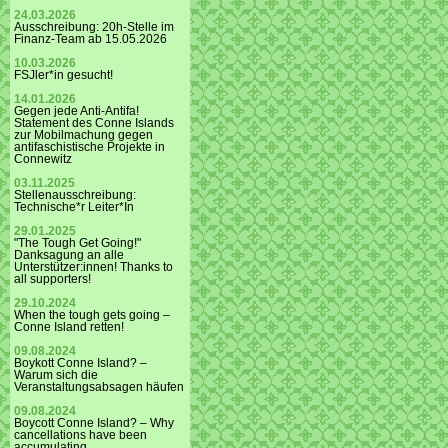
24.03.2026
Ausschreibung: 20h-Stelle im
Finanz-Team ab 15.05.2026
10.03.2026
FSJler*in gesucht!
14.01.2026
Gegen jede Anti-Antifa!
Statement des Conne Islands
zur Mobilmachung gegen
antifaschistische Projekte in
Connewitz
03.11.2025
Stellenausschreibung:
Technische*r Leiter*In
29.01.2025
"The Tough Get Going!"
Danksagung an alle
Unterstützer:innen! Thanks to
all supporters!
29.10.2024
When the tough gets going –
Conne Island retten!
09.08.2024
Boykott Conne Island? –
Warum sich die
Veranstaltungsabsagen häufen
09.08.2024
Boycott Conne Island? – Why
cancellations have been
accumulating