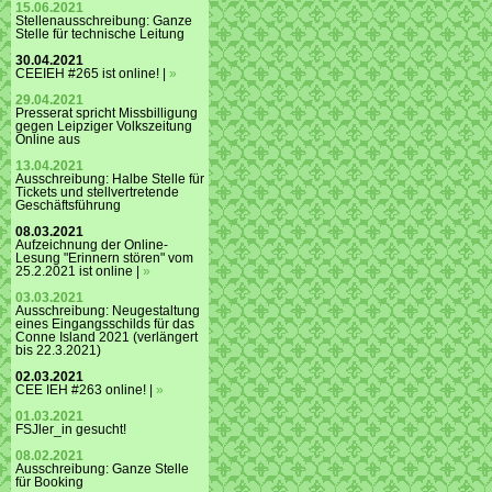
15.06.2021
Stellenausschreibung: Ganze
Stelle für technische Leitung
30.04.2021
CEEIEH #265 ist online! |
»
29.04.2021
Presserat spricht Missbilligung
gegen Leipziger Volkszeitung
Online aus
13.04.2021
Ausschreibung: Halbe Stelle für
Tickets und stellvertretende
Geschäftsführung
08.03.2021
Aufzeichnung der Online-
Lesung "Erinnern stören" vom
25.2.2021 ist online |
»
03.03.2021
Ausschreibung: Neugestaltung
eines Eingangsschilds für das
Conne Island 2021 (verlängert
bis 22.3.2021)
02.03.2021
CEE IEH #263 online! |
»
01.03.2021
FSJler_in gesucht!
08.02.2021
Ausschreibung: Ganze Stelle
für Booking