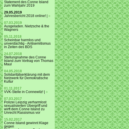
Statement des Conne Island
zum Wahljahr 2019
29.05.2019
Jahresbericht 2018 online! |
»
07.03.2019
Ausgeladen. Nietzsche & the
Wagners
05.11.2018
Scheinbar harmlos und
unverdächtig - Antisemitismus
in Zeiten des BDS
24.07.2018
Stellungnahme des Conne
Island zum Vortrag von Thomas
Maul
04.05.2018
Solidaritätserklärung mit dem
Netzwerk für Demokratische
Kultur
01.11.2017
VVK-Stelle in Connewitz! |
»
07.03.2017
Polizei Leipzig verharmlost
sexualisierten Übergriff und
wirft dem Conne Island zu
Unrecht Rassismus vor
15.02.2017
Conne Island gewinnt Klage
gegen