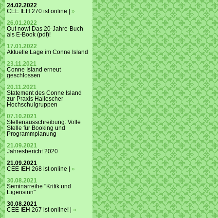
24.02.2022
CEE IEH 270 ist online |
»
26.01.2022
Out now! Das 20-Jahre-Buch
als E-Book (pdf)!
17.01.2022
Aktuelle Lage im Conne Island
23.11.2021
Conne Island erneut
geschlossen
20.11.2021
Statement des Conne Island
zur Praxis Hallescher
Hochschulgruppen
07.10.2021
Stellenausschreibung: Volle
Stelle für Booking und
Programmplanung
21.09.2021
Jahresbericht 2020
21.09.2021
CEE IEH 268 ist online |
»
30.08.2021
Seminarreihe "Kritik und
Eigensinn"
30.08.2021
CEE IEH 267 ist online! |
»