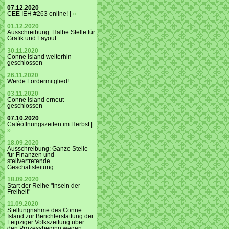
07.12.2020
CEE IEH #263 online! |
»
01.12.2020
Ausschreibung: Halbe Stelle für
Grafik und Layout
30.11.2020
Conne Island weiterhin
geschlossen
26.11.2020
Werde Fördermitglied!
03.11.2020
Conne Island erneut
geschlossen
07.10.2020
Caféöffnungszeiten im Herbst |
»
18.09.2020
Ausschreibung: Ganze Stelle
für Finanzen und
stellvertretende
Geschäftsleitung
18.09.2020
Start der Reihe "Inseln der
Freiheit"
11.09.2020
Stellungnahme des Conne
Island zur Berichterstattung der
Leipziger Volkszeitung über
den Prozessbeginn wegen