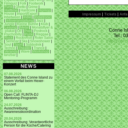
Experimental
|
Feat.Fem
|
Film
|
Filmquiz
|
Folk
|
Footwork
|
Funk
|
Ghetto
|
Grime
|
Halftime
|
Hardcore
|
HipHop
|
|
|
House
|
Import/Export
|
Impressum
Tickets
Anfa
Inbetween
|
Indie
|
Indietronic
|
Infoveranstaltung
|
Jazz
|
Jungle
|
Kleine Bühne
|
Klub
|
Lesung
|
Metal
|
Monatsflyer &
Conne Isl
-plakat
|
Oi!
|
Pop
|
Postrock
|
Psychobilly
|
Punk
|
Reggae
|
Tel.: 
Rock
|
RocknRoll
|
Roter Salon
info@conn
|
Seminar
|
Ska
|
Snowshower
|
Soul
|
Sport
|
Subbotnik
|
Techno
|
Theater
|
Trance
|
Veranda
|
Wave
|
Workshop
|
tanzbar
|
NEWS
07.08.2026
Statement des Conne Island zu
einem Vorfall beim Hexer-
Konzert
06.08.2026
Open Call: FLINTA-DJ
Mentoring-Programm
24.07.2026
Ausschreibung:
Awarenesskoordination
20.04.2026
Ausschreibung: Verantwortliche
Person für die Küche/Catering