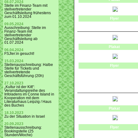
08.07.2024
Stelle im Finanz-Team mit
stellvertretender
Geschäftsleitung frühestens
zum 01.10.2024
Flyer
09.05.2024
Ausschreibung: Stelle im
Finanz-Team mit
stellvertretender
Geschäftsleitung ab
01.07.2024
Plakat
06.04.2024
FSJler:in gesucht!
15.03.2024
Stellenausschreibung: Halbe
Flyer
Stelle für Tickets und
stellvertretende
Geschäftsführung (20h)
27.10.2023
„Kultur ist der Kitt“:
Veranstaltungsreihe des
Infoladens im Conne Island in
Kooperation mit dem
Literaturhaus Leipzig / Haus
des Buches
Plakat
18.10.2023
Zu der Situation in Israel
20.09.2023
Flyer
Stellenausschreibung:
Bookingstelle (25
Stunden/Woche)