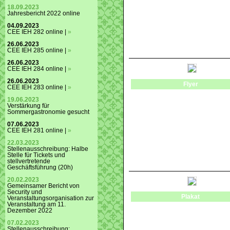
18.09.2023
Jahresbericht 2022 online
04.09.2023
CEE IEH 282 online |
»
26.06.2023
CEE IEH 285 online |
»
26.06.2023
CEE IEH 284 online |
»
26.06.2023
Flyer
CEE IEH 283 online |
»
19.06.2023
Verstärkung für
Sommergastronomie gesucht
07.06.2023
CEE IEH 281 online |
»
22.03.2023
Stellenausschreibung: Halbe
Stelle für Tickets und
stellvertretende
Geschäftsführung (20h)
20.02.2023
Gemeinsamer Bericht von
Security und
Plakat
Veranstaltungsorganisation zur
Veranstaltung am 11.
Dezember 2022
07.02.2023
Stellenausschreibung: