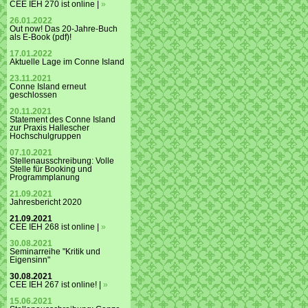
CEE IEH 270 ist online |
»
26.01.2022
Out now! Das 20-Jahre-Buch
als E-Book (pdf)!
17.01.2022
Aktuelle Lage im Conne Island
23.11.2021
Conne Island erneut
geschlossen
20.11.2021
Statement des Conne Island
zur Praxis Hallescher
Hochschulgruppen
07.10.2021
Stellenausschreibung: Volle
Stelle für Booking und
Programmplanung
21.09.2021
Jahresbericht 2020
21.09.2021
CEE IEH 268 ist online |
»
30.08.2021
Seminarreihe "Kritik und
Eigensinn"
30.08.2021
CEE IEH 267 ist online! |
»
15.06.2021