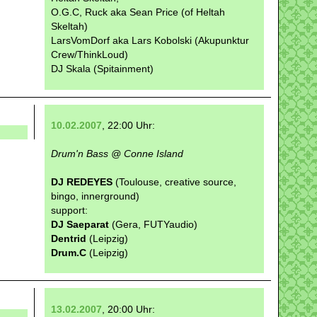
O.G.C, Ruck aka Sean Price (of Heltah
Skeltah)
LarsVomDorf aka Lars Kobolski (Akupunktur
Crew/ThinkLoud)
DJ Skala (Spitainment)
10.02.2007
, 22:00 Uhr:
Drum'n Bass @ Conne Island
DJ REDEYES
(Toulouse, creative source,
bingo, innerground)
support:
DJ Saeparat
(Gera, FUTYaudio)
Dentrid
(Leipzig)
Drum.C
(Leipzig)
13.02.2007
, 20:00 Uhr: