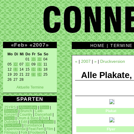
«
Feb
»
«
2007
»
HOME
|
TERMINE
Mo Di Mi Do Fr Sa So 
01 
02
03
 04 

«
|
2007
|
»
|
Druckversion
05 
06
 07 
08
 09 
10
 11 

12 
13
 14 15 
16
17
 18 

Alle Plakate,
19 20 21 22 
23
24
 25 

26 27 28 
Aktuelle Termine
SPARTEN
25YRS
|
Alternative
|
Bass
|
Plakat
Benefiz
|
Brunch
|
Café-
Konzert
|
Country
|
Dancehall
|
Disco
|
Drum & Bass
|
Dub
|
Dubstep
|
Edit
|
Electric island
|
Electronic
|
Eurodance
|
Experimental
|
Feat.Fem
|
Film
|
Flyer
Filmquiz
|
Folk
|
Footwork
|