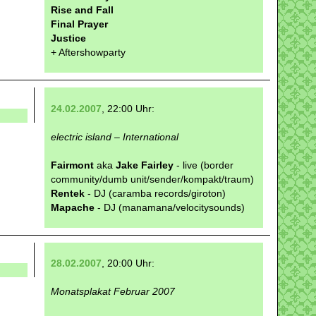
Rise and Fall
Final Prayer
Justice
+ Aftershowparty
24.02.2007
, 22:00 Uhr:
electric island – International
Fairmont
aka
Jake Fairley
- live (border
community/dumb unit/sender/kompakt/traum)
Rentek
- DJ (caramba records/giroton)
Mapache
- DJ (manamana/velocitysounds)
28.02.2007
, 20:00 Uhr:
Monatsplakat Februar 2007