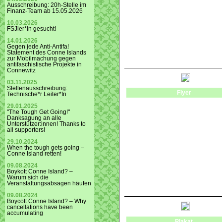
Ausschreibung: 20h-Stelle im
Finanz-Team ab 15.05.2026
10.03.2026
FSJler*in gesucht!
14.01.2026
Gegen jede Anti-Antifa!
Statement des Conne Islands
zur Mobilmachung gegen
antifaschistische Projekte in
Connewitz
03.11.2025
Stellenausschreibung:
Flyer
Technische*r Leiter*In
29.01.2025
"The Tough Get Going!"
Danksagung an alle
Unterstützer:innen! Thanks to
all supporters!
29.10.2024
When the tough gets going –
Conne Island retten!
09.08.2024
Boykott Conne Island? –
Warum sich die
Veranstaltungsabsagen häufen
09.08.2024
Boycott Conne Island? – Why
cancellations have been
accumulating
Plakat