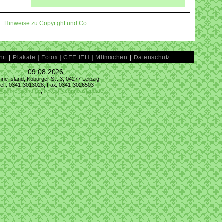
Hinweise zu Copyright und Co.
|
|
|
|
|
hrt
Plakate
Fotos
CEE IEH
Mitmachen
Datenschutz
09.08.2026
ne Island, Koburger Str. 3, 04277 Leipzig
Tel.: 0341-3013028, Fax: 0341-3026503
@conne-island.de
,
tickets@conne-island.de