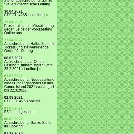
Stellenausschreibung: Ganze
Stelle für technische Leitung
30.04.2021
CEEIEH #265 ist online! |
»
29.04.2021
Presserat spricht Missbilligung
gegen Leipziger Volkszeitung
Online aus
13.04.2021
Ausschreibung: Halbe Stelle für
Tickets und stellvertretende
Geschäftsführung
08.03.2021
Aufzeichnung der Online-
Lesung "Erinnern stören" vom
25.2.2021 ist online |
»
03.03.2021
Ausschreibung: Neugestaltung
eines Eingangsschilds für das
Conne Island 2021 (verlängert
bis 22.3.2021)
02.03.2021
CEE IEH #263 online! |
»
01.03.2021
FSJler_in gesucht!
08.02.2021
Ausschreibung: Ganze Stelle
für Booking
07.12.2020