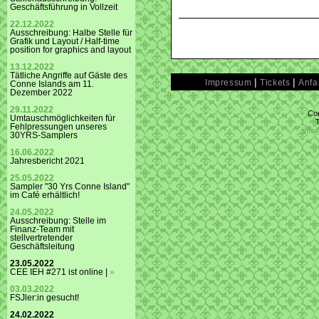
Geschäftsführung in Vollzeit
22.12.2022
Ausschreibung: Halbe Stelle für
Grafik und Layout / Half-time
position for graphics and layout
13.12.2022
Tätliche Angriffe auf Gäste des
|
|
Impressum
Tickets
Anfa
Conne Islands am 11.
Dezember 2022
29.11.2022
Con
Umtauschmöglichkeiten für
Fehlpressungen unseres
info
30YRS-Samplers
16.06.2022
Jahresbericht 2021
25.05.2022
Sampler "30 Yrs Conne Island"
im Café erhältlich!
24.05.2022
Ausschreibung: Stelle im
Finanz-Team mit
stellvertretender
Geschäftsleitung
23.05.2022
CEE IEH #271 ist online |
»
03.03.2022
FSJler:in gesucht!
24.02.2022