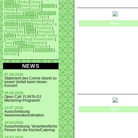
Funk
|
Ghetto
|
Grime
|
Halftime
|
Hardcore
|
HipHop
|
House
|
Import/Export
|
Inbetween
|
Indie
|
Indietronic
|
Infoveranstaltung
|
Jazz
|
Jungle
|
Kleine Bühne
|
Klub
|
Flyer
Lesung
|
Metal
|
Monatsflyer &
-plakat
|
Oi!
|
Pop
|
Postrock
|
Psychobilly
|
Punk
|
Reggae
|
Rock
|
RocknRoll
|
Roter Salon
|
Seminar
|
Ska
|
Snowshower
|
Soul
|
Sport
|
Subbotnik
|
Techno
|
Theater
|
Trance
|
Veranda
|
Wave
|
Workshop
|
tanzbar
|
NEWS
07.08.2026
Statement des Conne Island zu
einem Vorfall beim Hexer-
Konzert
06.08.2026
Open Call: FLINTA-DJ
Mentoring-Programm
24.07.2026
Flyer
Ausschreibung:
Awarenesskoordination
20.04.2026
Ausschreibung: Verantwortliche
Person für die Küche/Catering
24.03.2026