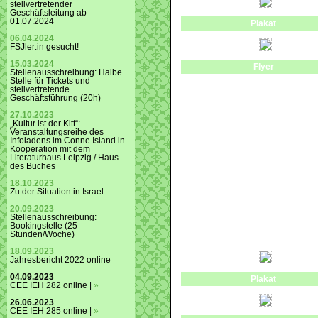
stellvertretender
Geschäftsleitung ab
01.07.2024
Plakat
06.04.2024
FSJler:in gesucht!
15.03.2024
Flyer
Stellenausschreibung: Halbe
Stelle für Tickets und
stellvertretende
Geschäftsführung (20h)
27.10.2023
„Kultur ist der Kitt“:
Veranstaltungsreihe des
Infoladens im Conne Island in
Kooperation mit dem
Literaturhaus Leipzig / Haus
des Buches
18.10.2023
Zu der Situation in Israel
20.09.2023
Stellenausschreibung:
Bookingstelle (25
Stunden/Woche)
18.09.2023
Jahresbericht 2022 online
04.09.2023
Plakat
CEE IEH 282 online |
»
26.06.2023
CEE IEH 285 online |
»