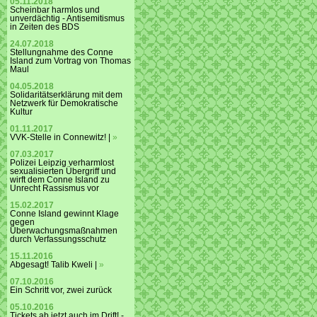
05.11.2018
Scheinbar harmlos und
unverdächtig - Antisemitismus
in Zeiten des BDS
24.07.2018
Stellungnahme des Conne
Island zum Vortrag von Thomas
Maul
04.05.2018
Solidaritätserklärung mit dem
Netzwerk für Demokratische
Kultur
01.11.2017
VVK-Stelle in Connewitz! |
»
07.03.2017
Polizei Leipzig verharmlost
sexualisierten Übergriff und
wirft dem Conne Island zu
Unrecht Rassismus vor
15.02.2017
Conne Island gewinnt Klage
gegen
Überwachungsmaßnahmen
durch Verfassungsschutz
15.11.2016
Abgesagt! Talib Kweli |
»
07.10.2016
Ein Schritt vor, zwei zurück
05.10.2016
Tickets ab jetzt auch im Drift! -