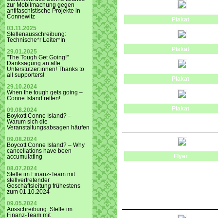
zur Mobilmachung gegen
antifaschistische Projekte in
Connewitz
Plakat
03.11.2025
Stellenausschreibung:
Technische*r Leiter*In
Plakat
29.01.2025
"The Tough Get Going!"
Danksagung an alle
Unterstützer:innen! Thanks to
all supporters!
Plakat
29.10.2024
When the tough gets going –
Conne Island retten!
Plakat
09.08.2024
Boykott Conne Island? –
Warum sich die
Veranstaltungsabsagen häufen
09.08.2024
Boycott Conne Island? – Why
cancellations have been
Flyer
accumulating
08.07.2024
Stelle im Finanz-Team mit
stellvertretender
Geschäftsleitung frühestens
zum 01.10.2024
09.05.2024
Ausschreibung: Stelle im
Finanz-Team mit