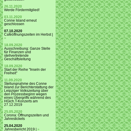
26.11.2020
Werde Fördermitglied!
03.11.2020
Conne Island erneut
geschlossen
07.10.2020
Caféöffnungszeiten im Herbst |
»
18.09.2020
Ausschreibung: Ganze Stelle
für Finanzen und
stellvertretende
Geschäftsleitung
18.09.2020
Start der Reihe "Inseln der
Freiheit"
11.09.2020
Stellungnahme des Conne
Island zur Berichterstattung der
Leipziger Volkszeitung über
den Prozessbeginn wegen
eines Übergriffs während des
HGich.T-Konzerts am
27.12.2019
25.05.2020
Corona: Öffnungszeiten und
Jahrestickets
25.04.2020
Jahresbericht 2019 |
»