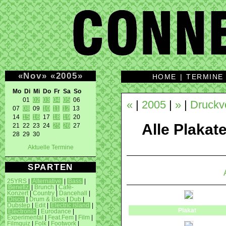
«
Nov
»
«
2005
»
HOME
|
TERMINE
Mo Di Mi Do Fr Sa So 
01 
02
03
04
05
 06 

«
|
2005
|
»
|
Druckv
07 
08
 09 
10
11
12
 13 

14 
15
16
 17 
18
19
 20 

Alle Plakat
21 22 23 24 
25
26
 27 

28 29 30 
Aktuelle Termine
SPARTEN
25YRS
|
Alternative
|
Bass
|
Benefiz
|
Brunch
|
Café-
Konzert
|
Country
|
Dancehall
|
Disco
|
Drum & Bass
|
Dub
|
Dubstep
|
Edit
|
Electric island
|
Plakat
Electronic
|
Eurodance
|
Experimental
|
Feat.Fem
|
Film
|
Filmquiz
|
Folk
|
Footwork
|