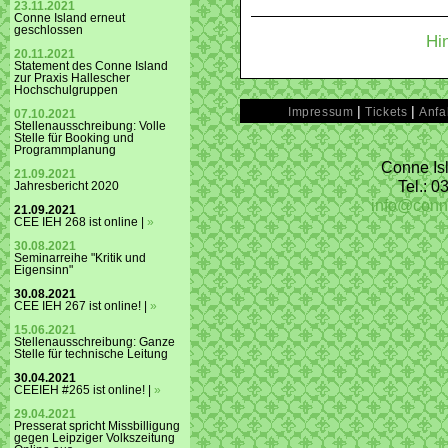
23.11.2021
Conne Island erneut
geschlossen
Hi
20.11.2021
Statement des Conne Island
zur Praxis Hallescher
Hochschulgruppen
|
|
Impressum
Tickets
Anfa
07.10.2021
Stellenausschreibung: Volle
Stelle für Booking und
Programmplanung
Conne Isl
21.09.2021
Tel.: 
Jahresbericht 2020
info@conn
21.09.2021
CEE IEH 268 ist online |
»
30.08.2021
Seminarreihe "Kritik und
Eigensinn"
30.08.2021
CEE IEH 267 ist online! |
»
15.06.2021
Stellenausschreibung: Ganze
Stelle für technische Leitung
30.04.2021
CEEIEH #265 ist online! |
»
29.04.2021
Presserat spricht Missbilligung
gegen Leipziger Volkszeitung