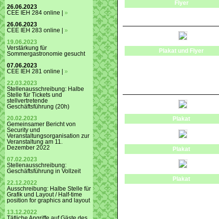
Flyer
26.06.2023
CEE IEH 284 online |
»
26.06.2023
CEE IEH 283 online |
»
19.06.2023
Verstärkung für
Plakat und Flyer
Sommergastronomie gesucht
07.06.2023
CEE IEH 281 online |
»
22.03.2023
Stellenausschreibung: Halbe
Stelle für Tickets und
stellvertretende
Geschäftsführung (20h)
20.02.2023
Plakat
Gemeinsamer Bericht von
Security und
Veranstaltungsorganisation zur
Veranstaltung am 11.
Dezember 2022
Plakat
07.02.2023
Stellenausschreibung:
Geschäftsführung in Vollzeit
Plakat
22.12.2022
Ausschreibung: Halbe Stelle für
Grafik und Layout / Half-time
position for graphics and layout
13.12.2022
Tätliche Angriffe auf Gäste des