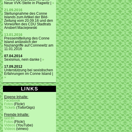
Neue VVK-Stelle in Plagwitz |
»
21.09.2016
Stellungnahme des Conne
Islands zum Artikel der Bild-
Zeitung vom 20.09.16 und den
Vorwürfen des CDU Stadtrats
Ansbert Maciejewski
13.01.2016
Pressemitteilung des Conne
Island anlässlich der
Naziangriffe auf Connewitz am
11.01.2016
07.04.2014
Sexismus, nein danke |
»
17.09.2012
Unterstützung bei sexistischen
Erfahrungen im Conne Island |
»
LINKS
Eigene Inhalte:
Facebook
Fotos
(Flickr)
Tickets
(TixforGigs)
Fremde Inhalte:
last.fm
Fotos
(Flickr)
Videos
(YouTube)
Videos
(vimeo)