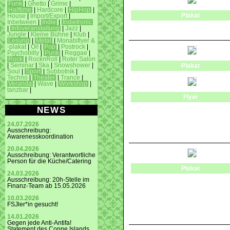
Funk
|
Ghetto
|
Grime
|
Halftime
|
Hardcore
|
HipHop
|
Plakat
House
|
Import/Export
|
Inbetween
|
Indie
|
Indietronic
|
Infoveranstaltung
|
Jazz
|
Jungle
|
Kleine Bühne
|
Klub
|
Lesung
|
Metal
|
Monatsflyer &
-plakat
|
Oi!
|
Pop
|
Postrock
|
Psychobilly
|
Punk
|
Reggae
|
Rock
|
RocknRoll
|
Roter Salon
|
Seminar
|
Ska
|
Snowshower
|
Plakat
Soul
|
Sport
|
Subbotnik
|
Techno
|
Theater
|
Trance
|
Veranda
|
Wave
|
Workshop
|
tanzbar
|
Flyer
NEWS
24.07.2026
Ausschreibung:
Awarenesskoordination
20.04.2026
Ausschreibung: Verantwortliche
Person für die Küche/Catering
Plakat
24.03.2026
Ausschreibung: 20h-Stelle im
Finanz-Team ab 15.05.2026
10.03.2026
FSJler*in gesucht!
14.01.2026
Gegen jede Anti-Antifa!
Statement des Conne Islands