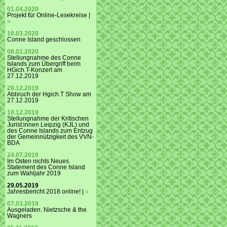
01.04.2020
Projekt für Online-Lesekreise |
»
16.03.2020
Conne Island geschlossen
08.01.2020
Stellungnahme des Conne
Islands zum Übergriff beim
HGich.T-Konzert am
27.12.2019
28.12.2019
Abbruch der Hgich.T Show am
27.12.2019
10.12.2019
Stellungnahme der Kritischen
Jurist:innen Leipzig (KJL) und
des Conne Islands zum Entzug
der Gemeinnützigkeit des VVN-
BDA
24.07.2019
Im Osten nichts Neues.
Statement des Conne Island
zum Wahljahr 2019
29.05.2019
Jahresbericht 2018 online! |
»
07.03.2019
Ausgeladen. Nietzsche & the
Wagners