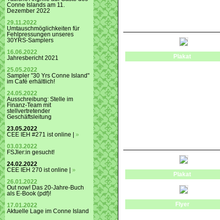
Conne Islands am 11.
Dezember 2022
29.11.2022
Umtauschmöglichkeiten für
Fehlpressungen unseres
30YRS-Samplers
16.06.2022
Plakat
Jahresbericht 2021
25.05.2022
Sampler "30 Yrs Conne Island"
im Café erhältlich!
24.05.2022
Ausschreibung: Stelle im
Finanz-Team mit
stellvertretender
Geschäftsleitung
23.05.2022
CEE IEH #271 ist online |
»
03.03.2022
FSJler:in gesucht!
24.02.2022
CEE IEH 270 ist online |
»
Plakat
26.01.2022
Out now! Das 20-Jahre-Buch
als E-Book (pdf)!
Flyer
17.01.2022
Aktuelle Lage im Conne Island