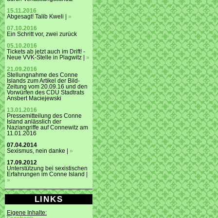
15.11.2016
Abgesagt! Talib Kweli |
»
07.10.2016
Ein Schritt vor, zwei zurück
05.10.2016
Tickets ab jetzt auch im Drift! -
Neue VVK-Stelle in Plagwitz |
»
21.09.2016
Stellungnahme des Conne
Islands zum Artikel der Bild-
Zeitung vom 20.09.16 und den
Vorwürfen des CDU Stadtrats
Ansbert Maciejewski
13.01.2016
Pressemitteilung des Conne
Island anlässlich der
Naziangriffe auf Connewitz am
11.01.2016
07.04.2014
Sexismus, nein danke |
»
17.09.2012
Unterstützung bei sexistischen
Erfahrungen im Conne Island |
»
LINKS
Eigene Inhalte: