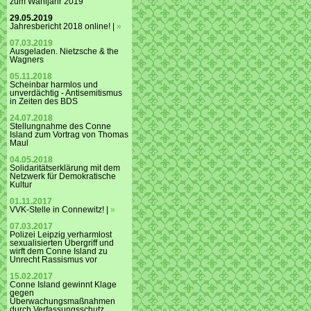
zum Wahljahr 2019
29.05.2019
Jahresbericht 2018 online! |
»
07.03.2019
Ausgeladen. Nietzsche & the
Wagners
05.11.2018
Scheinbar harmlos und
unverdächtig - Antisemitismus
in Zeiten des BDS
24.07.2018
Stellungnahme des Conne
Island zum Vortrag von Thomas
Maul
04.05.2018
Solidaritätserklärung mit dem
Netzwerk für Demokratische
Kultur
01.11.2017
VVK-Stelle in Connewitz! |
»
07.03.2017
Polizei Leipzig verharmlost
sexualisierten Übergriff und
wirft dem Conne Island zu
Unrecht Rassismus vor
15.02.2017
Conne Island gewinnt Klage
gegen
Überwachungsmaßnahmen
durch Verfassungsschutz