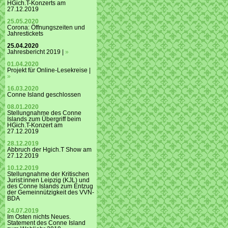
HGich.T-Konzerts am
27.12.2019
25.05.2020
Corona: Öffnungszeiten und
Jahrestickets
25.04.2020
Jahresbericht 2019 |
»
01.04.2020
Projekt für Online-Lesekreise |
»
16.03.2020
Conne Island geschlossen
08.01.2020
Stellungnahme des Conne
Islands zum Übergriff beim
HGich.T-Konzert am
27.12.2019
28.12.2019
Abbruch der Hgich.T Show am
27.12.2019
10.12.2019
Stellungnahme der Kritischen
Jurist:innen Leipzig (KJL) und
des Conne Islands zum Entzug
der Gemeinnützigkeit des VVN-
BDA
24.07.2019
Im Osten nichts Neues.
Statement des Conne Island