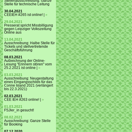
Stellenausschreibung: Ganze
Stelle für technische Leitung
30.04.2021
CEEIEH #265 ist online! |
»
29.04.2021
Presserat spricht Missbilligung
gegen Leipziger Volkszeitung
Online aus
13.04.2021
Ausschreibung: Halbe Stelle für
Tickets und stellvertretende
Geschäftsführung
08.03.2021
Aufzeichnung der Online-
Lesung "Erinnern stören" vom
25.2.2021 ist online |
»
03.03.2021
Ausschreibung: Neugestaltung
eines Eingangsschilds für das
Conne Island 2021 (verlängert
bis 22.3.2021)
02.03.2021
CEE IEH #263 online! |
»
01.03.2021
FSJler_in gesucht!
08.02.2021
Ausschreibung: Ganze Stelle
für Booking
07.12.2020