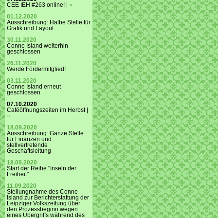
CEE IEH #263 online! |
»
01.12.2020
Ausschreibung: Halbe Stelle für
Grafik und Layout
30.11.2020
Conne Island weiterhin
geschlossen
26.11.2020
Werde Fördermitglied!
03.11.2020
Conne Island erneut
geschlossen
07.10.2020
Caféöffnungszeiten im Herbst |
»
18.09.2020
Ausschreibung: Ganze Stelle
für Finanzen und
stellvertretende
Geschäftsleitung
18.09.2020
Start der Reihe "Inseln der
Freiheit"
11.09.2020
Stellungnahme des Conne
Island zur Berichterstattung der
Leipziger Volkszeitung über
den Prozessbeginn wegen
eines Übergriffs während des