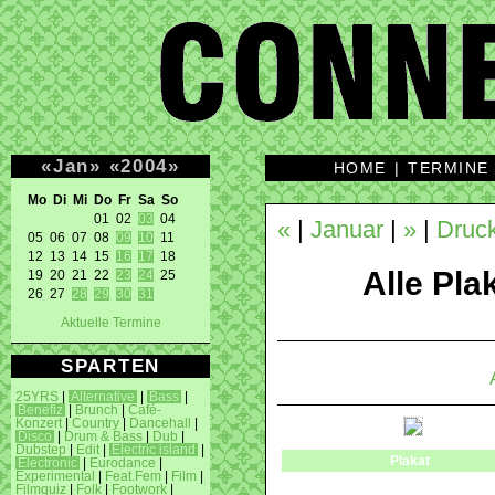
«
Jan
»
«
2004
»
HOME
|
TERMINE
Mo Di Mi Do Fr Sa So 
01 02 
03
 04 

«
|
Januar
|
»
|
Druck
05 06 07 08 
09
10
 11 

12 13 14 15 
16
17
 18 

Alle Plak
19 20 21 22 
23
24
 25 

26 27 
28
29
30
31
Aktuelle Termine
SPARTEN
25YRS
|
Alternative
|
Bass
|
Benefiz
|
Brunch
|
Café-
Konzert
|
Country
|
Dancehall
|
Disco
|
Drum & Bass
|
Dub
|
Dubstep
|
Edit
|
Electric island
|
Plakat
Electronic
|
Eurodance
|
Experimental
|
Feat.Fem
|
Film
|
Filmquiz
|
Folk
|
Footwork
|