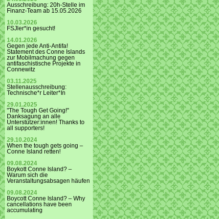
Ausschreibung: 20h-Stelle im
Finanz-Team ab 15.05.2026
10.03.2026
FSJler*in gesucht!
14.01.2026
Gegen jede Anti-Antifa!
Statement des Conne Islands
zur Mobilmachung gegen
antifaschistische Projekte in
Connewitz
03.11.2025
Stellenausschreibung:
Technische*r Leiter*In
29.01.2025
"The Tough Get Going!"
Danksagung an alle
Unterstützer:innen! Thanks to
all supporters!
29.10.2024
When the tough gets going –
Conne Island retten!
09.08.2024
Boykott Conne Island? –
Warum sich die
Veranstaltungsabsagen häufen
09.08.2024
Boycott Conne Island? – Why
cancellations have been
accumulating