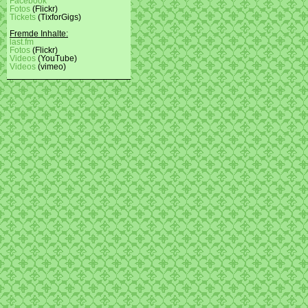
Facebook
Fotos
(Flickr)
Tickets
(TixforGigs)
Fremde Inhalte:
last.fm
Fotos
(Flickr)
Videos
(YouTube)
Videos
(vimeo)