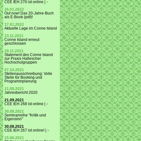
CEE IEH 270 ist online |
»
26.01.2022
Out now! Das 20-Jahre-Buch
als E-Book (pdf)!
17.01.2022
Aktuelle Lage im Conne Island
23.11.2021
Conne Island erneut
geschlossen
20.11.2021
Statement des Conne Island
zur Praxis Hallescher
Hochschulgruppen
07.10.2021
Stellenausschreibung: Volle
Stelle für Booking und
Programmplanung
21.09.2021
Jahresbericht 2020
21.09.2021
CEE IEH 268 ist online |
»
30.08.2021
Seminarreihe "Kritik und
Eigensinn"
30.08.2021
CEE IEH 267 ist online! |
»
15.06.2021