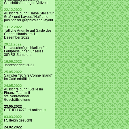
Geschäftsführung in Vollzeit
22.12.2022
Ausschreibung: Halbe Stelle für
Grafik und Layout / Half-time
position for graphics and layout
13.12.2022
Tätliche Angriffe auf Gäste des
Conne Islands am 11.
Dezember 2022
29.11.2022
Umtauschmöglichkeiten für
Fehlpressungen unseres
30YRS-Samplers
16.06.2022
Jahresbericht 2021
25.05.2022
Sampler "30 Yrs Conne Island"
im Café erhältlich!
24.05.2022
Ausschreibung: Stelle im
Finanz-Team mit
stellvertretender
Geschäftsleitung
23.05.2022
CEE IEH #271 ist online |
»
03.03.2022
FSJler:in gesucht!
24.02.2022