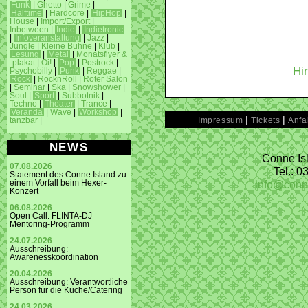
Funk
|
Ghetto
|
Grime
|
Halftime
|
Hardcore
|
HipHop
|
House
|
Import/Export
|
Inbetween
|
Indie
|
Indietronic
|
Infoveranstaltung
|
Jazz
|
Jungle
|
Kleine Bühne
|
Klub
|
Lesung
|
Metal
|
Monatsflyer &
-plakat
|
Oi!
|
Pop
|
Postrock
|
Hi
Psychobilly
|
Punk
|
Reggae
|
Rock
|
RocknRoll
|
Roter Salon
|
Seminar
|
Ska
|
Snowshower
|
Soul
|
Sport
|
Subbotnik
|
Techno
|
Theater
|
Trance
|
Veranda
|
Wave
|
Workshop
|
|
|
Impressum
Tickets
Anfa
tanzbar
|
NEWS
Conne Isl
07.08.2026
Tel.: 
Statement des Conne Island zu
info@conn
einem Vorfall beim Hexer-
Konzert
06.08.2026
Open Call: FLINTA-DJ
Mentoring-Programm
24.07.2026
Ausschreibung:
Awarenesskoordination
20.04.2026
Ausschreibung: Verantwortliche
Person für die Küche/Catering
24.03.2026