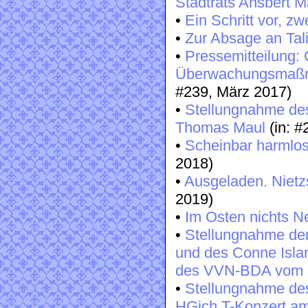
Stadtrats Ansbert M
•
Ein Schritt vor, zw
•
Zur Absage an Tal
•
Pressemitteilung:
Überwachungsmaßn
#239, März 2017)
•
Stellungnahme des
Thomas Maul
(in: 
•
Scheinbar harmlos
2018)
•
Ausgeladen. Niet
2019)
•
Im Osten nichts N
•
Stellungnahme der 
und des Conne Isla
des VVN-BDA vom 
•
Stellungnahme des
HGich.T-Konzert a