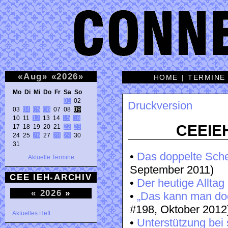
«
Aug
»
«
2026
»
HOME
|
TERMINE
Mo Di Mi Do Fr Sa So 
01
 02 

Druckversion
03 
04
05
06
 07 08 
09
10 11 
12
 13 14 
15
16
CEEIEH 
17 18 19 20 21 
22
23
24 25 
26
 27 
28
29
 30 

31 
•
Das doppelte Sche
Aktuelle Termine
September 2011)
CEE IEH-ARCHIV
•
Der heutige Alltag
«
2026
»
•
„Das kann man doc
#198, Oktober 2012
Aktuelles Heft
•
Unterstützung bei