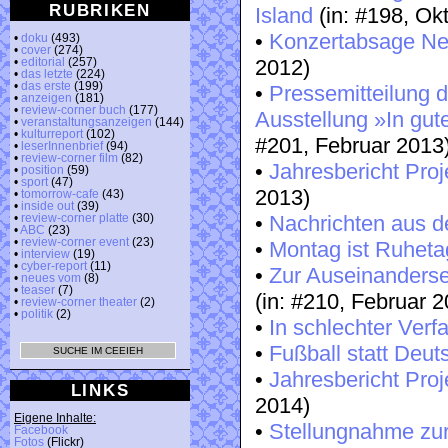
RUBRIKEN
Island
(in: #198, Ok
•
Konzertabsage Ne
•
doku
(493)
•
cover
(274)
2012)
•
editorial
(257)
•
das letzte
(224)
•
das erste
(199)
•
Pressemitteilung d
•
anzeigen
(181)
•
review-corner buch
(177)
Ausstellung »In gu
•
veranstaltungsanzeigen
(144)
•
kulturreport
(102)
#201, Februar 2013
•
leserInnenbrief
(94)
•
review-corner film
(82)
•
Jahresbericht Proj
•
position
(59)
•
sport
(47)
2013)
•
tomorrow-cafe
(43)
•
inside out
(39)
•
Nachrichten aus d
•
review-corner platte
(30)
•
ABC
(23)
•
review-corner event
(23)
•
Montag ist Ruheta
•
interview
(19)
•
cyber-report
(11)
•
Zur Auseinanderse
•
neues vom
(8)
•
teaser
(7)
(in: #210, Februar 
•
review-corner theater
(2)
•
politik
(2)
•
In schlechter Verf
•
Fußball statt Deut
•
Jahresbericht Proj
LINKS
2014)
Eigene Inhalte:
•
Stellungnahme zur
Facebook
Fotos
(Flickr)