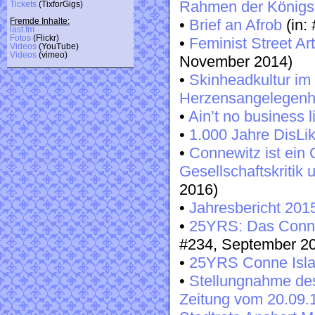
Rahmen der Königs
Tickets
(TixforGigs)
•
Brief an Afrob
(in:
Fremde Inhalte:
last.fm
Fotos
(Flickr)
•
Feminist Street Ar
Videos
(YouTube)
Videos
(vimeo)
November 2014)
•
Skinheadkultur im
Herzensangelegenh
•
Ain’t no business 
•
1.000 Jahre DisLi
•
Connewitz ist ein 
Gesellschaftskritik
2016)
•
Jahresbericht 201
•
25YRS: Das Conne 
#234, September 2
•
25YRS Conne Islan
•
Stellungnahme des
Zeitung vom 20.09.