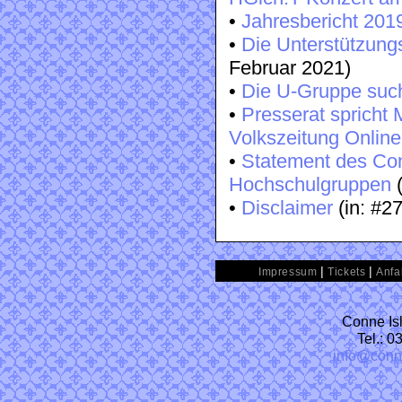
•
Jahresbericht 201
•
Die Unterstützungs
Februar 2021)
•
Die U-Gruppe such
•
Presserat spricht 
Volkszeitung Online
•
Statement des Con
Hochschulgruppen
(
•
Disclaimer
(in: #2
|
|
Impressum
Tickets
Anfa
Conne Isl
Tel.: 
info@conn