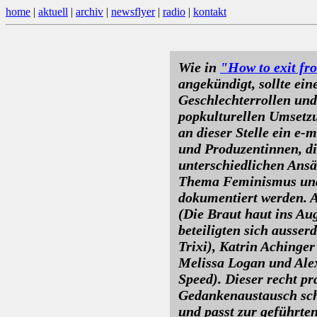
home
|
aktuell
|
archiv
|
newsflyer
|
radio
|
kontakt
Wie in
"How to exit fr
angekündigt, sollte e
Geschlechterrollen und
popkulturellen Umsetzu
an dieser Stelle ein e
und Produzentinnen, di
unterschiedlichen Ans
Thema Feminismus und 
dokumentiert werden. 
(Die Braut haut ins Au
beteiligten sich ausse
Trixi), Katrin Achinger
Melissa Logan und Ale
Speed). Dieser recht pr
Gedankenaustausch sch
und passt zur geführten