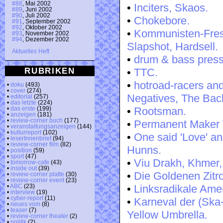
#88
, Mai 2002
•
Inciters, Skaos.
#89
, Juni 2002
#90
, Juli 2002
•
Chokebore.
#91
, September 2002
#92
, Oktober 2002
•
Kommunisten-Fres
#93
, November 2002
#94
, Dezember 2002
Slapshot, Hardsell.
Aktuelles Heft
•
drum & bass pressu
RUBRIKEN
•
TTC.
•
hotroad-racers an
•
doku
(493)
•
cover
(274)
Negatives, The Bac
•
editorial
(257)
•
das letzte
(224)
•
Rootsman.
•
das erste
(199)
•
anzeigen
(181)
•
review-corner buch
(177)
•
Permanent Maker W
•
veranstaltungsanzeigen
(144)
•
kulturreport
(102)
•
One said 'Love' an
•
leserInnenbrief
(94)
•
review-corner film
(82)
Hunns.
•
position
(59)
•
sport
(47)
•
Viu Drakh, Khmer,
•
tomorrow-cafe
(43)
•
inside out
(39)
•
Die Goldenen Zitr
•
review-corner platte
(30)
•
review-corner event
(23)
•
Linksradikale Ame
•
ABC
(23)
•
interview
(19)
•
cyber-report
(11)
•
Karneval der (Ska
•
neues vom
(8)
•
teaser
(7)
Yellow Umbrella.
•
review-corner theater
(2)
•
politik
(2)