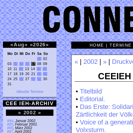
«
Aug
»
«
2026
»
HOME
|
TERMINE
Mo Di Mi Do Fr Sa So 
01
 02 

«
|
2002
|
»
|
Druckv
03 
04
05
06
07
 08 09 

10 11 
12
 13 14 
15
16
CEEIEH 
17 18 19 20 21 
22
23
24 25 
26
 27 
28
29
 30 

31 
•
Titelbild
Aktuelle Termine
•
Editorial.
CEE IEH-ARCHIV
•
Das Erste: Solidarit
«
2002
»
Zärtlichkeit der Völke
•
Voice of a generati
#84
, Januar 2002
#85
, Februar 2002
#86
, März 2002
Volxsturm.
#87
, April 2002