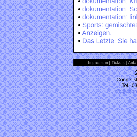
•
dokumentation: Kr
•
dokumentation: S
•
dokumentation: lin
•
Sports: gemischte
•
Anzeigen.
•
Das Letzte: Sie h
|
|
Impressum
Tickets
Anfa
Conne Isl
Tel.: 
info@conn