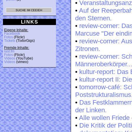
•
Veranstaltungsanz
•
Auf der Reeperbahn
den Sternen.
LINKS
•
review-corner: Das
Eigene Inhalte:
Marcuse "Der eindi
Facebook
Fotos
(Flickr)
•
review-corner: Au
Tickets
(TixforGigs)
Zitronen.
Fremde Inhalte:
last.fm
•
review-corner: Sc
Fotos
(Flickr)
Videos
(YouTube)
Videos
(vimeo)
Männeroberkörper...
•
kultur-report: Das
•
kultur-report II: D
•
tomorrow-café: Sc
Poststrukturalismus
•
Das Festklammern 
der Linken.
•
Alle wollen Friede 
•
Die Kritik der Pol