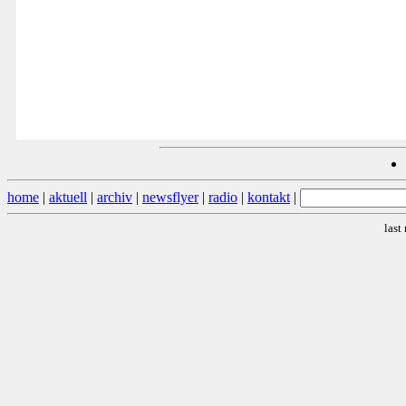
home
|
aktuell
|
archiv
|
newsflyer
|
radio
|
kontakt
|
last