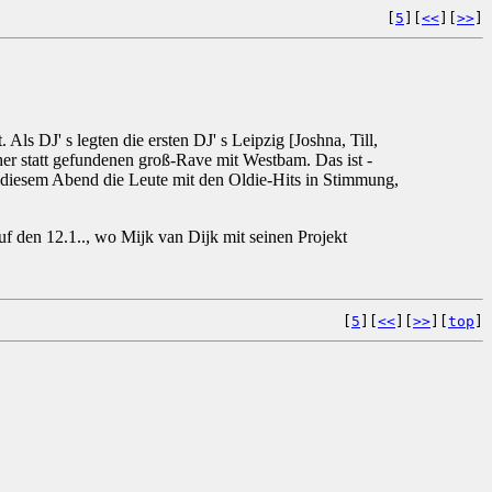
[
5
][
<<
][
>>
]
s DJ' s legten die ersten DJ' s Leipzig [Joshna, Till,
er statt gefundenen groß-Rave mit Westbam. Das ist -
 diesem Abend die Leute mit den Oldie-Hits in Stimmung,
f den 12.1.., wo Mijk van Dijk mit seinen Projekt
[
5
][
<<
][
>>
][
top
]