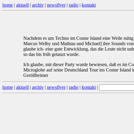
home
|
aktuell
|
archiv
|
newsflyer
|
radio
|
kontakt
Nachdem es um Techno im Conne Island eine Weile ruhig war
Marcus Welby und Mathias und Michael] ihre Sounds von '8
glaube ich- eine gute Entwicklung, das die Leute nicht 
so das bis früh getanzt wurde.
Ich glaube, mit dieser Party wurde bewiesen, daß es im Co
Microglobe auf seine Deutschland Tour ins Conne Island
Geröllheimer
home
|
aktuell
|
archiv
|
newsflyer
|
radio
|
kontakt
|