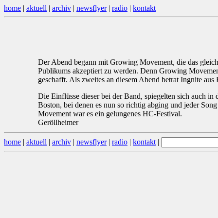
home
|
aktuell
|
archiv
|
newsflyer
|
radio
|
kontakt
Der Abend begann mit Growing Movement, die das gleiche
Publikums akzeptiert zu werden. Denn Growing Movement 
geschafft. Als zweites an diesem Abend betrat Ingnite au
Die Einflüsse dieser bei der Band, spiegelten sich auch in
Boston, bei denen es nun so richtig abging und jeder Son
Movement war es ein gelungenes HC-Festival.
Geröllheimer
home
|
aktuell
|
archiv
|
newsflyer
|
radio
|
kontakt
|