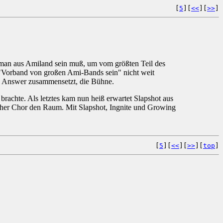
[
5
][
<<
][
>>
]
 man aus Amiland sein muß, um vom größten Teil des
"Vorband von großen Ami-Bands sein" nicht weit
an Answer zusammensetzt, die Bühne.
brachte. Als letztes kam nun heiß erwartet Slapshot aus
acher Chor den Raum. Mit Slapshot, Ingnite und Growing
[
5
][
<<
][
>>
][
top
]