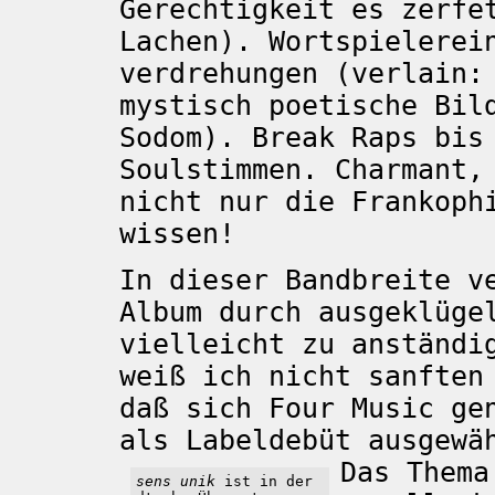
Gerechtigkeit es zerfe
Lachen). Wortspielerei
verdrehungen (verlain:
mystisch poetische Bil
Sodom). Break Raps bis
Soulstimmen. Charmant,
nicht nur die Frankoph
wissen!
In dieser Bandbreite v
Album durch ausgeklüge
vielleicht zu anständi
weiß ich nicht sanften
daß sich Four Music ge
als Labeldebüt ausgewä
Das Thema
sens unik
ist in der