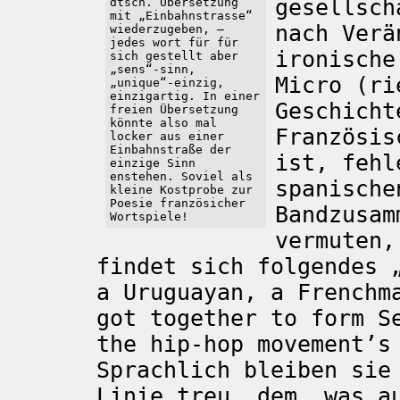
gesellsch
dtsch. Übersetzung
mit „Einbahnstrasse“
nach Verä
wiederzugeben, –
jedes wort für für
ironische
sich gestellt aber
„sens“-sinn,
Micro (ri
„unique“-einzig,
einzigartig. In einer
Geschicht
freien Übersetzung
könnte also mal
Französis
locker aus einer
Einbahnstraße der
ist, fehl
einzige Sinn
enstehen. Soviel als
spanische
kleine Kostprobe zur
Poesie französicher
Bandzusam
Wortspiele!
vermuten,
findet sich folgendes 
a Uruguayan, a Frenchm
got together to form S
the hip-hop movement’s
Sprachlich bleiben sie
Linie treu, dem, was a