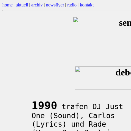
home
|
aktuell
|
archiv
|
newsflyer
|
radio
|
kontakt
1990
trafen DJ Just
One (Sound), Carlos
(Lyrics) und Rade