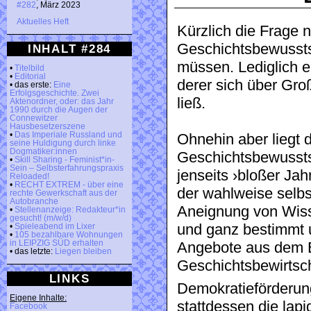
#282
, März 2023
Aktuelles Heft
Kürzlich die Frage
Geschichtsbewussts
INHALT #284
müssen. Lediglich 
•
Titelbild
•
Editorial
derer sich über Gro
• das erste:
Eine
Erfolgsgeschichte. Zwei
ließ.
Aktenordner, oder: das Jahr
1990 durch die Augen der
Connewitzer
Hausbesetzerszene
•
Das Imperiale Russland und
Ohnehin aber liegt d
seine Huldigung durch linke
Dogmatiker:innen
Geschichtsbewusstse
•
Skill Sharing - Feminist*in-
Sein – Selbsterfahrungspraxis
jenseits ›bloßer Ja
Reloaded!
•
RECHT EXTREM - über eine
der wahlweise selb
rechte Gewerkschaft aus der
Autobranche
Aneignung von Wis
•
Stellenanzeige: Redakteur*in
gesucht! (m/w/d)
und ganz bestimmt 
•
Spieleabend im Lixer
•
105 bezahlbare Wohnungen
in LEIPZIG SÜD erhalten
Angebote aus dem 
• das letzte:
Liegen bleiben
Geschichtsbewirtsch
LINKS
Demokratieförderun
Eigene Inhalte:
stattdessen die lap
Facebook