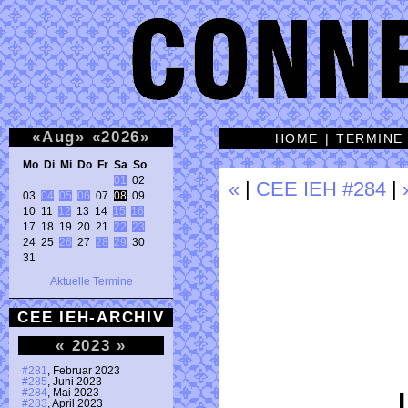
«
Aug
»
«
2026
»
HOME
|
TERMINE
Mo Di Mi Do Fr Sa So 
01
 02 

«
|
CEE IEH #284
|
03 
04
05
06
 07 
08
 09 

10 11 
12
 13 14 
15
16
17 18 19 20 21 
22
23
24 25 
26
 27 
28
29
 30 

31 
Aktuelle Termine
CEE IEH-ARCHIV
«
2023
»
#281
, Februar 2023
#285
, Juni 2023
#284
, Mai 2023
#283
, April 2023