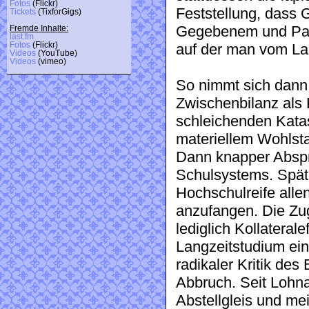
Fotos
(Flickr)
Feststellung, dass 
Tickets
(TixforGigs)
Gegebenem und Pass
Fremde Inhalte:
last.fm
Fotos
(Flickr)
auf der man vom Lau
Videos
(YouTube)
Videos
(vimeo)
So nimmt sich dann 
Zwischenbilanz als 
schleichenden Katas
materiellem Wohlsta
Dann knapper Abspr
Schulsystems. Späte
Hochschulreife allen
anzufangen. Die Zu
lediglich Kollatera
Langzeitstudium ei
radikaler Kritik de
Abbruch. Seit Lohnar
Abstellgleis und m