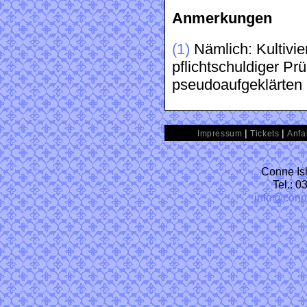
Anmerkungen
(1)
Nämlich: Kultivier
pflichtschuldiger Pr
pseudoaufgeklärten (
|
|
Impressum
Tickets
Anfa
Conne Isl
Tel.: 
info@conn