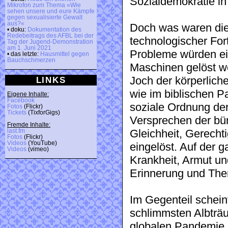
Sozialdemokratie in
Mikrofon zum Thema »Wie
sehen unsere und eure Kämpfe
gegen sexualisierte Gewalt
aus?«
Doch was waren die
• doku:
Dokumentation des
Redebeitrags des AFBL bei der
technologischer Fort
Tag der Jugend-Demonstration
am 1. Juni 2021
Probleme würden ein
• das letzte:
Hausmittel gegen
Bauchschmerzen
Maschinen gelöst 
Joch der körperliche
LINKS
wie im biblischen Pa
Eigene Inhalte:
Facebook
soziale Ordnung de
Fotos
(Flickr)
Tickets
(TixforGigs)
Versprechen der bü
Fremde Inhalte:
Gleichheit, Gerechti
last.fm
Fotos
(Flickr)
Videos
(YouTube)
eingelöst. Auf der 
Videos
(vimeo)
Krankheit, Armut un
Erinnerung und Them
Im Gegenteil scheint
schlimmsten Albträu
globalen Pandemie, 