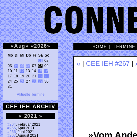
«
Aug
»
«
2026
»
HOME
|
TERMINE
Mo Di Mi Do Fr Sa So 
01
 02 

«
|
CEE IEH #267
|
03 
04
05
06
 07 
08
 09 

10 11 
12
 13 14 
15
16
17 18 19 20 21 
22
23
24 25 
26
 27 
28
29
 30 

31 
Aktuelle Termine
CEE IEH-ARCHIV
«
2021
»
#264
, Februar 2021
#265
, April 2021
#266
, Juni 2021
»Vom Ander
#267
, August 2021