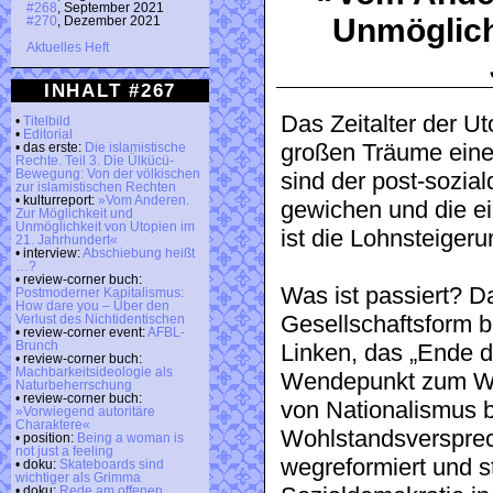
#268
, September 2021
Unmöglich
#270
, Dezember 2021
Aktuelles Heft
INHALT #267
Das Zeitalter der Uto
•
Titelbild
•
Editorial
großen Träume eine
• das erste:
Die islamistische
Rechte. Teil 3. Die Ülkücü-
Bewegung: Von der völkischen
sind der post-sozia
zur islamistischen Rechten
• kulturreport:
»Vom Anderen.
gewichen und die ei
Zur Möglichkeit und
Unmöglichkeit von Utopien im
ist die Lohnsteiger
21. Jahrhundert«
• interview:
Abschiebung heißt
…?
• review-corner buch:
Was ist passiert? Da
Postmoderner Kapitalismus:
How dare you – Über den
Gesellschaftsform b
Verlust des Nichtidentischen
• review-corner event:
AFBL-
Brunch
Linken, das „Ende d
• review-corner buch:
Machbarkeitsideologie als
Wendepunkt zum Wie
Naturbeherrschung
• review-corner buch:
von Nationalismus b
»Vorwiegend autoritäre
Charaktere«
Wohlstandsversprec
• position:
Being a woman is
not just a feeling
wegreformiert und 
• doku:
Skateboards sind
wichtiger als Grimma
• doku:
Rede am offenen