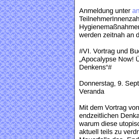
Anmeldung unter
a
TeilnehmerInnenzahl 
Hygienemaßnahmen u
werden zeitnah an d
#VI. Vortrag und Bu
„Apocalypse Now! Ü
Denkens“#
Donnerstag, 9. Se
Veranda
Mit dem Vortrag von
endzeitlichen Denka
warum diese utopisc
aktuell teils zu ver