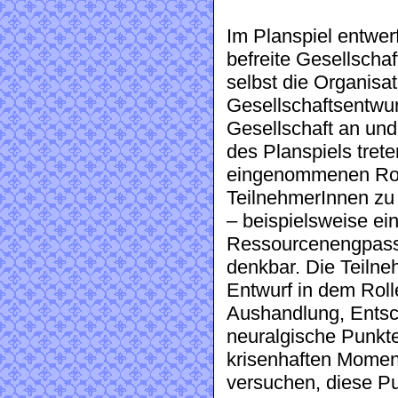
Im Planspiel entwe
befreite Gesellscha
selbst die Organisat
Gesellschaftsentwur
Gesellschaft an un
des Planspiels tret
eingenommenen Roll
TeilnehmerInnen zu 
– beispielsweise ei
Ressourcenengpass,
denkbar. Die Teiln
Entwurf in dem Roll
Aushandlung, Entsc
neuralgische Punkte
krisenhaften Mome
versuchen, diese Pu