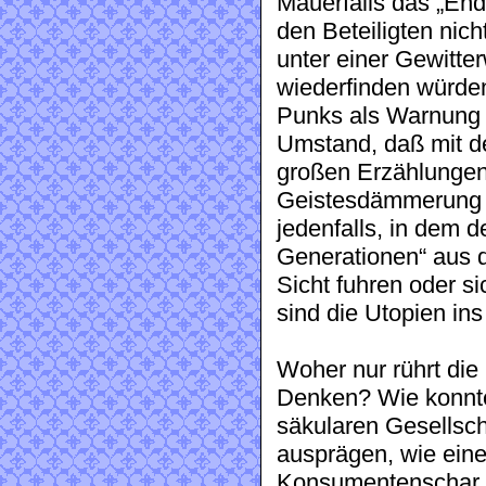
Mauerfalls das „End
den Beteiligten nic
unter einer Gewitt
wiederfinden würden
Punks als Warnung 
Umstand, daß mit d
großen Erzählungen“
Geistesdämmerung ü
jedenfalls, in dem d
Generationen“ aus d
Sicht fuhren oder s
sind die Utopien in
Woher nur rührt die
Denken? Wie konnte 
säkularen Gesellsch
ausprägen, wie ein
Konsumentenschar V