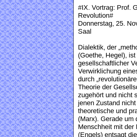
#IX. Vortrag: Prof. 
Revolution#
Donnerstag, 25. No
Saal
Dialektik, der „met
(Goethe, He­gel), is
gesellschaftlicher V
Verwirklichung eine
durch „revolutionäre
Theorie der Gesells
zugehört und nicht sc
jenen Zustand nicht
theo­retische und pr
(Marx). Gerade um 
Menschheit mit der N
(Engels) entsagt die