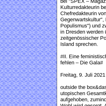
bei "SPEX – Magazin
Kulturredakteurin 
Chefredakteurin von 
Gegenwartskultur", 
Populismus") und zw
in Dresden werden 
zeitgenössischer Po
Island sprechen.
#II. Eine feministis
fehlen – Die Gala#
Freitag, 9. Juli 20
outside the box&das
utopischen Gesamtk
aufgehoben, zuminde
Wohl wird gesorgt. 