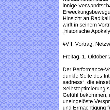
innige Verwandtscha
Erweckungsbewegung
Hinsicht an Radikal
wirft in seinem Vort
„historische Apokal
#VII. Vortrag: Netz
Freitag, 1. Oktobe
Der Performance-Vo
dunkle Seite des Int
sadness“, die einset
Selbstoptimierung s
Gefühl bekommen, n
uneingelöste Verspr
und Ermächtigung fü