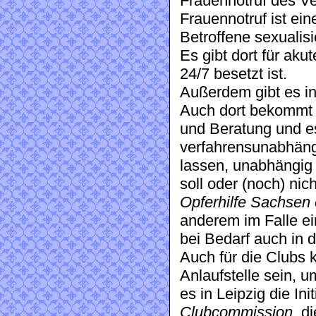
Frauennotruf des V
Frauennotruf ist ein
Betroffene sexualisi
Es gibt dort für aku
24/7 besetzt ist.
Außerdem gibt es i
Auch dort bekommt i
und Beratung und es 
verfahrensunabhäng
lassen, unabhängig 
soll oder (noch) nic
Opferhilfe Sachsen 
anderem im Falle ei
bei Bedarf auch in d
Auch für die Clubs 
Anlaufstelle sein, 
es in Leipzig die In
Clubcommission
, d