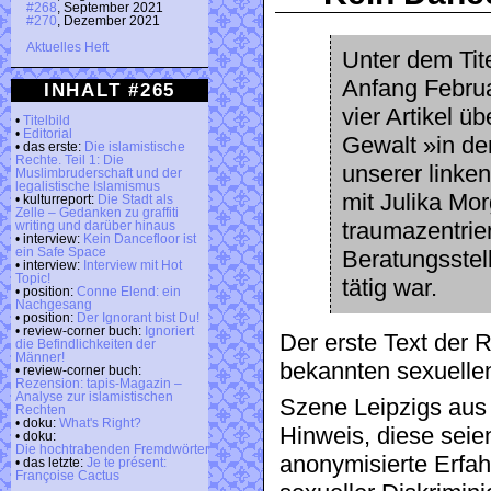
#268
, September 2021
#270
, Dezember 2021
Aktuelles Heft
Unter dem Tit
Anfang Febru
INHALT #265
vier Artikel ü
•
Titelbild
•
Editorial
Gewalt »in de
• das erste:
Die islamistische
Rechte. Teil 1: Die
unserer linke
Muslimbruderschaft und der
legalistische Islamismus
mit Julika Mor
• kulturreport:
Die Stadt als
Zelle – Gedanken zu graffiti
traumazentrier
writing und darüber hinaus
• interview:
Kein Dancefloor ist
ein Safe Space
Beratungsstell
• interview:
Interview mit Hot
Topic!
tätig war.
• position:
Conne Elend: ein
Nachgesang
• position:
Der Ignorant bist Du!
• review-corner buch:
Ignoriert
Der erste Text der 
die Befindlichkeiten der
Männer!
bekannten sexuellen
• review-corner buch:
Rezension: tapis-Magazin –
Analyse zur islamistischen
Szene Leipzigs aus 
Rechten
• doku:
What's Right?
Hinweis, diese seie
• doku:
Die hochtrabenden Fremdwörter
anonymisierte Erfah
• das letzte:
Je te présent:
Françoise Cactus