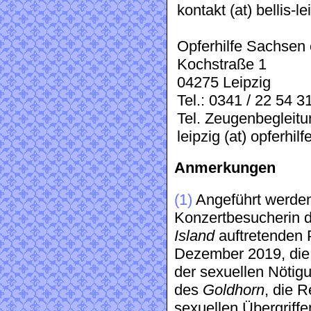
kontakt (at) bellis-le
Opferhilfe Sachsen 
Kochstraße 1
04275 Leipzig
Tel.: 0341 / 22 54 3
Tel. Zeugenbegleitu
leipzig (at) opferhi
Anmerkungen
(1)
Angeführt werden
Konzertbesucherin d
Island
auftretenden 
Dezember 2019, die
der sexuellen Nötig
des
Goldhorn
, die 
sexuellen Übergriffe