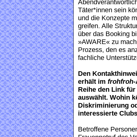
Abendverantwortlic
Täter*innen sein k
und die Konzepte m
greifen. Alle Strukt
über das Booking bi
»AWARE« zu machen, 
Prozess, den es anz
fachliche Unterstüt
Den Kontakthinwei
erhält im
frohfroh
-
Reihe den Link für
auswählt. Wohin k
Diskriminierung od
interessierte Club
Betroffene Persone