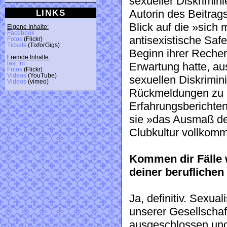
sexueller Diskrimin
LINKS
Autorin des Beitrags
Blick auf die »sich 
Eigene Inhalte:
Facebook
antisexistische Saf
Fotos
(Flickr)
Tickets
(TixforGigs)
Beginn ihrer Recher
Fremde Inhalte:
last.fm
Erwartung hatte, au
Fotos
(Flickr)
Videos
(YouTube)
sexuellen Diskrimin
Videos
(vimeo)
Rückmeldungen zu i
Erfahrungsberichten
sie »das Ausmaß de
Clubkultur vollkomm
Kommen dir Fälle 
deiner beruflichen
Ja, definitiv. Sexual
unserer Gesellschaft
ausgeschlossen und 