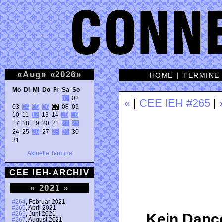
«
Aug
»
«
2026
»
HOME
|
TERMINE
Mo Di Mi Do Fr Sa So 
01
 02 

«
|
CEE IEH #265
|
03 
04
05
06
07
 08 09 

10 11 
12
 13 14 
15
16
17 18 19 20 21 
22
23
24 25 
26
 27 
28
29
 30 

31 
Aktuelle Termine
CEE IEH-ARCHIV
«
2021
»
#264
, Februar 2021
#265
, April 2021
#266
, Juni 2021
Kein Dance
#267
, August 2021