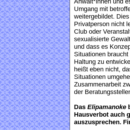
Anwält*innen und es
Umgang mit betroff
weitergebildet. Die
Privatperson nicht l
Club oder Veranstal
sexualisierte Gewa
und dass es Konzept
Situationen brauch
Haltung zu entwicke
heißt eben nicht, da
Situationen umgehen
Zusammenarbeit zwi
der Beratungsstelle
Das
Elipamanoke
b
Hausverbot auch g
auszusprechen. Fin