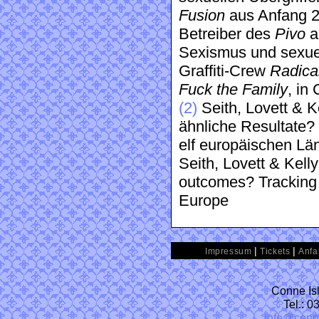
Fusion
aus Anfang 20
Betreiber des
Pivo
a
Sexismus und sexuel
Graffiti-Crew
Radica
Fuck the Family
, in
(2)
Seith, Lovett & K
ähnliche Resultate?
elf europäischen Län
Seith, Lovett & Kelly
outcomes? Tracking a
Europe
|
|
Impressum
Tickets
Anfa
Conne Isl
Tel.: 
info@conn